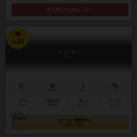
再入荷までお待ち下さい
22
No.
フィクサー
Fixer
2～4人
15分前後
10歳～
15件
78
153
17
148
興味あり
経験あり
お気に入り
持ってる
カートに追加する
2,420円（税込）