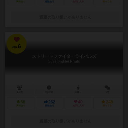
興味あり
経験あり
お気に入り
持ってる
通販の取り扱いがありません
6
No.
ストリートファイターライバルズ
Street Fighter Rivals
2人用
5分前後
10歳～
5件
66
262
40
248
興味あり
経験あり
お気に入り
持ってる
通販の取り扱いがありません