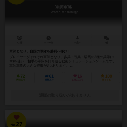
軍師軍略
Strategist Strategy
2人用
30～60分
14歳～
5件
軍師となり、自国の軍隊を勝利へ導け！
プレイヤーがそれぞれ軍師となり、歩兵・弓兵・騎馬の3種の兵隊(コ
マ)を使い、相手の軍隊を打ち破る戦術シミュレーションゲームです。
軍師軍略の大きな特徴が3つあります。 ...
72
61
16
108
興味あり
経験あり
お気に入り
持ってる
通販の取り扱いがありません
27
No.