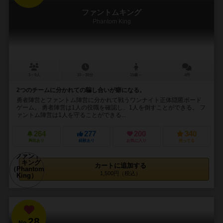
ファントムキング
Phantom King
3～9人
10～30分
10歳～
4件
2つのチームに分かれての騙し合いが癖になる。
勇者陣営とファントム陣営に分かれて戦うワンナイト正体隠匿ボード
ゲーム。 勇者陣営は1人の役職を確認し、1人を倒すことができる。 フ
ァントム陣営は1人を守ることができる...
264
277
200
340
興味あり
経験あり
お気に入り
持ってる
カートに追加する
1,500円（税込）
28
No.