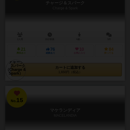
チャージ＆スパーク
Charge & Spark
2人用
15分前後
6歳～
5件
21
76
10
84
興味あり
経験あり
お気に入り
持ってる
カートに追加する
1,650円（税込）
15
No.
マケランディア
MACELANDIA