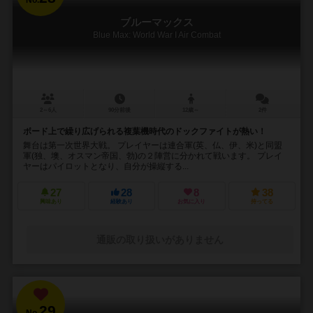
ブルーマックス
Blue Max: World War I Air Combat
2～6人
90分前後
12歳～
2件
ボード上で繰り広げられる複葉機時代のドックファイトが熱い！
舞台は第一次世界大戦。 プレイヤーは連合軍(英、仏、伊、米)と同盟
軍(独、墺、オスマン帝国、勃)の２陣営に分かれて戦います。 プレイ
ヤーはパイロットとなり、自分が操縦する...
27
28
8
38
興味あり
経験あり
お気に入り
持ってる
通販の取り扱いがありません
29
No.