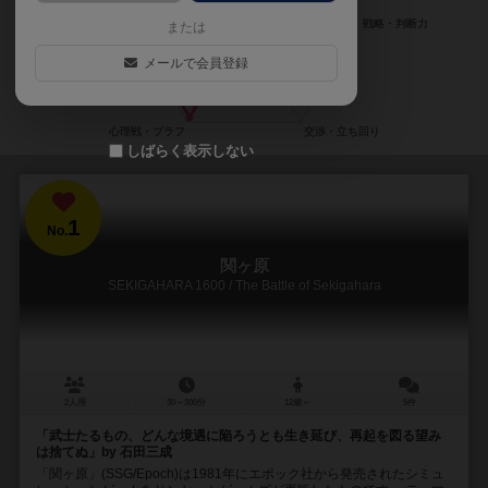
または
メールで会員登録
しばらく表示しない
1
No.
関ヶ原
SEKIGAHARA 1600 / The Battle of Sekigahara
2人用
30～300分
12歳～
5件
「武士たるもの、どんな境遇に陥ろうとも生き延び、再起を図る望み
は捨てぬ」by 石田三成
「関ヶ原」(SSG/Epoch)は1981年にエポック社から発売されたシミュ