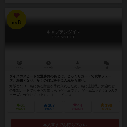
8
No.
キャプテンダイス
CAPTAIN DICE
2～4人
20～30分
10歳～
8件
ダイスのスピード配置勝負のあとは、じっくりカードで攻撃フェー
ズ。海賊となり、多くの財宝を手に入れたら勝利。
海賊となり、島にある財宝を手に入れるため、島に上陸後、大砲など
の攻撃カードで相手を攻撃しあうゲームです。 ゲームは大きく2つのフ
ェーズに分かれています。 １．サイコロ...
61
307
44
198
興味あり
経験あり
お気に入り
持ってる
再入荷までお待ち下さい