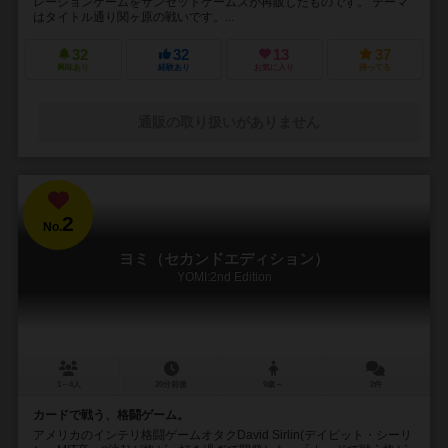
レーションゲームをサンセットゲームズが再販したものです。 テーマ
はタイトル通り関ヶ原の戦いです。...
32
32
13
37
興味あり
経験あり
お気に入り
持ってる
通販の取り扱いがありません
2
No.
ヨミ（セカンドエディション）
YOMI:2nd Edition
1～4人
20分前後
9歳～
2件
カードで戦う、格闘ゲーム。
アメリカのインテリ格闘ゲームオタクDavid Sirlin(デイビット・シーリ