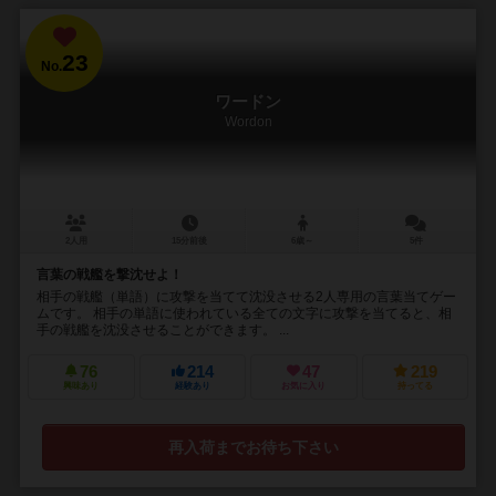
23
No.
ワードン
Wordon
2人用
15分前後
6歳～
5件
言葉の戦艦を撃沈せよ！
相手の戦艦（単語）に攻撃を当てて沈没させる2人専用の言葉当てゲー
ムです。 相手の単語に使われている全ての文字に攻撃を当てると、相
手の戦艦を沈没させることができます。 ...
76
214
47
219
興味あり
経験あり
お気に入り
持ってる
再入荷までお待ち下さい