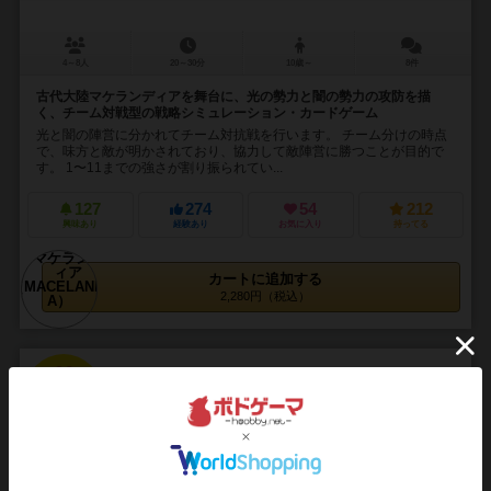
4～8人
20～30分
10歳～
8件
古代大陸マケランディアを舞台に、光の勢力と闇の勢力の攻防を描
く、チーム対戦型の戦略シミュレーション・カードゲーム
光と闇の陣営に分かれてチーム対抗戦を行います。 チーム分けの時点
で、味方と敵が明かされており、協力して敵陣営に勝つことが目的で
す。 1〜11までの強さが割り振られてい...
127
274
54
212
興味あり
経験あり
お気に入り
持ってる
カートに追加する
2,280円（税込）
16
No.
ボトムズタクティクス
VOTOMS TACTICS