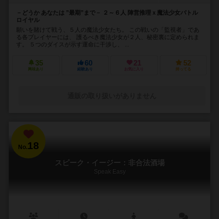
－どうか あなたは ”最期”まで－ ２～６人 陣営推理ｘ魔法少女バトル
ロイヤル
願いを賭けて戦う、５人の魔法少女たち。 この戦いの「監視者」であ
る各プレイヤーには、 護るべき魔法少女が２人、秘密裏に定められま
す。 ５つのダイスが示す運命に干渉し、 ...
35
60
21
52
興味あり
経験あり
お気に入り
持ってる
通販の取り扱いがありません
18
No.
スピーク・イージー：非合法酒場
Speak Easy