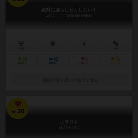
絶対に漏らしたりしない！
Zettai ni morashi tari shinai!
4人用
－
1件
36
42
6
52
興味あり
経験あり
お気に入り
持ってる
通販の取り扱いがありません
30
No.
エラロト
ELÄÄ ROTU