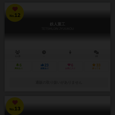
12
No.
鉄人重工
TETSHUJIN JYUUKOU
2人用
－
1件
6
23
6
33
興味あり
経験あり
お気に入り
持ってる
通販の取り扱いがありません
13
No.