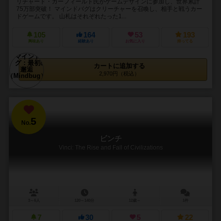
リチャード・ガーフィールド氏がゲームデザインに参加し、世界累計
75万部突破！ マインドバグはクリーチャーを召喚し、相手と戦うカー
ドゲームです。 山札はそれぞれたった1...
105
164
53
193
興味あり
経験あり
お気に入り
持ってる
カートに追加する
2,970円（税込）
5
No.
ビンチ
Vinci: The Rise and Fall of Civilizations
3～6人
120～140分
12歳～
1件
7
30
5
22