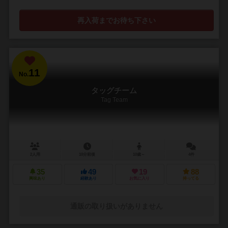
再入荷までお待ち下さい
11
No.
タッグチーム
Tag Team
2人用
10分前後
10歳～
4件
35
49
19
88
興味あり
経験あり
お気に入り
持ってる
通販の取り扱いがありません