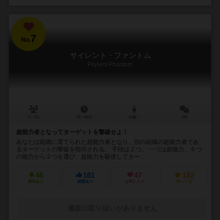
7
No.
サイレント・ファントム
Psylent Phantom
2～4人
15～20分
12歳～
5件
超能力者となってターゲットを撃破せよ！
あなたは組織に育てられた超能力者となり、別の組織の超能力者であ
るターゲットの撃破を指示される。 手段は２つ。 一つは超能力。６つ
の能力から２つを選び、超能力を駆使してター...
46
181
47
182
興味あり
経験あり
お気に入り
持ってる
通販の取り扱いがありません