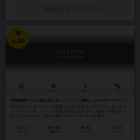
通販の取り扱いがありません
20
No.
コロッセウム
COLOSSEUM
2人用
5～10分
10歳～
6件
対戦格闘ゲームの読み合いをコンパクトに集約した1vs1カードゲーム
毎年のゲームマーケットで数多くの人にお迎えいただいている「ＣＯ
ＬＯＳＳＥＵＭ」シリーズの第１作目になります。数多く用意された
キャラクターから、自分の操作するキャラクターを選び...
171
114
46
146
興味あり
経験あり
お気に入り
持ってる