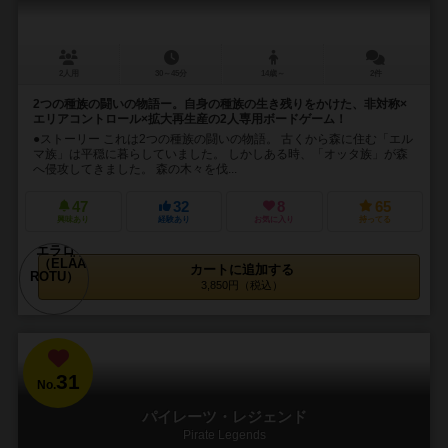
2人用
30～45分
14歳～
2件
2つの種族の闘いの物語ー。自身の種族の生き残りをかけた、非対称×
エリアコントロール×拡大再生産の2人専用ボードゲーム！
●ストーリー これは2つの種族の闘いの物語。 古くから森に住む「エル
マ族」は平穏に暮らしていました。 しかしある時、「オッタ族」が森
へ侵攻してきました。 森の木々を伐...
47
32
8
65
興味あり
経験あり
お気に入り
持ってる
カートに追加する
3,850円（税込）
31
No.
パイレーツ・レジェンド
Pirate Legends