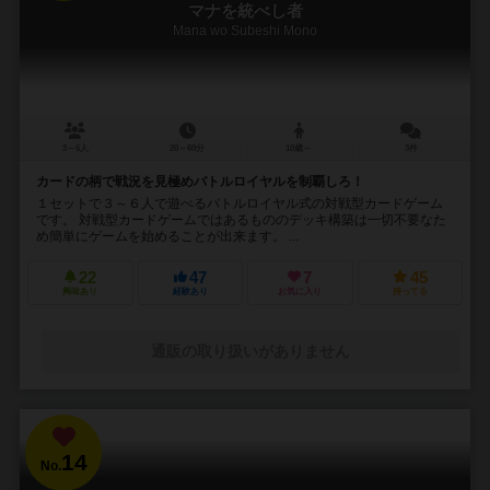
マナを統べし者
Mana wo Subeshi Mono
3～6人
20～60分
10歳～
3件
カードの柄で戦況を見極めバトルロイヤルを制覇しろ！
１セットで３～６人で遊べるバトルロイヤル式の対戦型カードゲーム
です。 対戦型カードゲームではあるもののデッキ構築は一切不要なた
め簡単にゲームを始めることが出来ます。 ...
22
47
7
45
興味あり
経験あり
お気に入り
持ってる
通販の取り扱いがありません
14
No.