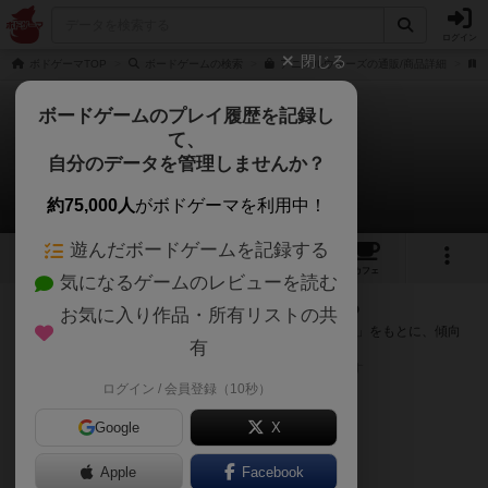
ログイン
閉じる
ボドゲーマTOP
ボードゲームの検索
アニマルウォーズの通販/商品詳細
ボードゲームのプレイ履歴を記録し
て、
アニマルウォーズ
自分のデータを管理しませんか？
次のおすすめボードゲーム
約75,000人
がボドゲーマを利用中！
遊んだボードゲームを記録する
2
1
7
トップ
画像
動画
レビュー
カフェ
気になるゲームのレビューを読む
『アニマルウォーズ』が好きな方へのおすすめ
お気に入り作品・所有リストの共
このゲームのトップページで投票された「プレイ感の評価」をもとに、傾向
有
が近いボードゲームをランキング形式で紹介します。
※リストには一定の投票数がある作品のみを表示しています
ログイン / 会員登録（10秒）
Google
X
Apple
Facebook