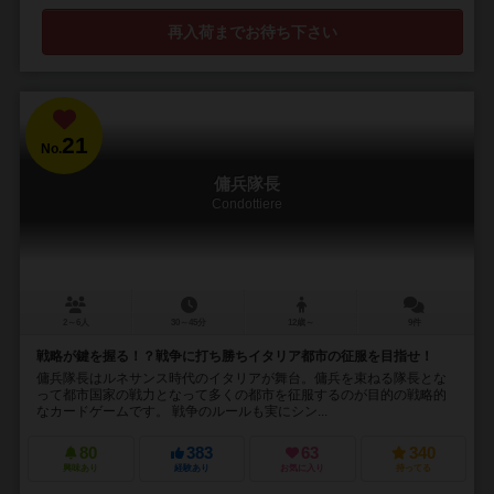
再入荷までお待ち下さい
21
No.
傭兵隊長
Condottiere
2～6人
30～45分
12歳～
9件
戦略が鍵を握る！？戦争に打ち勝ちイタリア都市の征服を目指せ！
傭兵隊長はルネサンス時代のイタリアが舞台。傭兵を束ねる隊長とな
って都市国家の戦力となって多くの都市を征服するのが目的の戦略的
なカードゲームです。 戦争のルールも実にシン...
80
383
63
340
興味あり
経験あり
お気に入り
持ってる