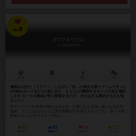
9
No.
ガラクタリウム
Ｇarakutarium
2人用
－
7歳～
2件
遺物を山分け（ドラフト）しながら「役」の得点を競うゲームです 1人
が5枚のカードを2つの束に分け、もう1人が獲得するカードの束を選択
します カードの価値が常に変動するので、分ける方も選択する方も悩
ましい！
⚙ストーリー⚙ 蒸気の都のはるか北、山麓に広がる深い森にある古代
遺跡。 そこには山のように謎の遺物が打ち捨てられていた。 多くの冒
険者たちには”ガラクタ”と呼ば...
33
93
14
117
興味あり
経験あり
お気に入り
持ってる