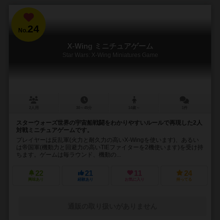
24
No.
X-Wing ミニチュアゲーム
Star Wars: X-Wing Miniatures Game
2人用
30～45分
14歳～
1件
スターウォーズ世界の宇宙船戦闘をわかりやすいルールで再現した2人
対戦ミニチュアゲームです。
プレイヤーは反乱軍(火力と耐久力の高いX-Wingを使います)、あるい
は帝国軍(機動力と回避力の高いTIEファイターを2機使います)を受け持
ちます。ゲームは毎ラウンド、機動の...
22
21
11
24
興味あり
経験あり
お気に入り
持ってる
通販の取り扱いがありません