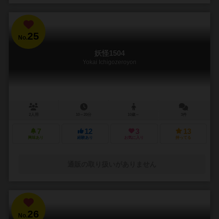
25
No.
妖怪1504
Yokai Ichigozeroyon
2人用
10～20分
10歳～
3件
7
12
3
13
興味あり
経験あり
お気に入り
持ってる
通販の取り扱いがありません
26
No.