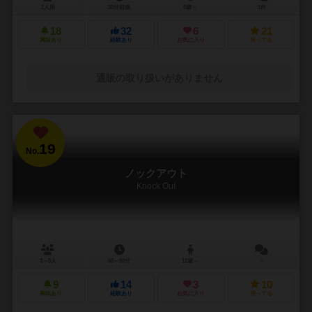
2人用
30分前後
8歳～
1件
18
32
6
21
興味あり
経験あり
お気に入り
持ってる
通販の取り扱いがありません
19
No.
ノックアウト
Knock Out
3～5人
60～80分
12歳～
－
9
14
3
10
興味あり
経験あり
お気に入り
持ってる