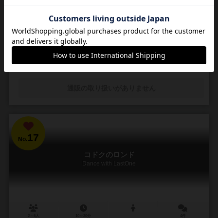
2人用
30～90分
2件
17
17
4
30
興味あり
経験あり
お気に入り
持ってる
通販の取り扱いがありません
17
No.
コドクのロンド
Dance with LastOne
2～6人
10～30分
4件