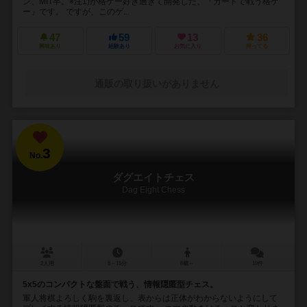
ン、MIT卒。※注1)が格ゲー好き過ぎて開発した、「カードで戦う格ゲ
ー」です。 ですが、このゲ...
47
59
13
36
興味あり
経験あり
お気に入り
持ってる
通販の取り扱いがありません
3
No.
ダグエイトチェス
Dag Eight Chess
2人用
5～15分
8歳～
10件
5x5のコンパクトな盤面で戦う、情報隠匿型チェス。
軍人将棋よろしく駒を裏返し、表からは正体がわからないようにして