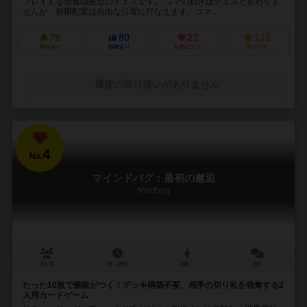
プレイする情報隠匿型のチェスです。 コマの動きはチェスと変わりま
せんが、初期配置は自由な位置に行なえます。コマ...
79
80
23
111
興味あり
経験あり
お気に入り
持ってる
通販の取り扱いがありません
4
No.
マインドバグ：最初の邂逅
Mindbug
2人用
15～25分
8歳～
5件
たった10枚で勝敗がつく！デッキ構築不要、相手の切り札を強奪する2
人用カードゲーム