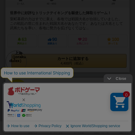
2～4人
40～60分
2件
世界中に好評なトリックテイキングを駆使した陣取りゲーム！
室町幕府の力はすでに衰え、各地では戦国大名が台頭していました。
この戦乱の世に生まれた戦国大名があなたです。 あなたは大名として
武将たちを率い、各地に勢力を拡げなくてはな...
63
90
20
100
興味あり
経験あり
お気に入り
持ってる
カートに追加する
4,400円（税込）
33
No.
砂漠の狐
Desert Fox