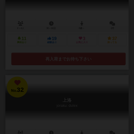
2～4人
30～60分
8歳～
2件
11
19
3
37
興味あり
経験あり
お気に入り
持ってる
再入荷までお待ち下さい
32
No.
上洛
joraku: dulex