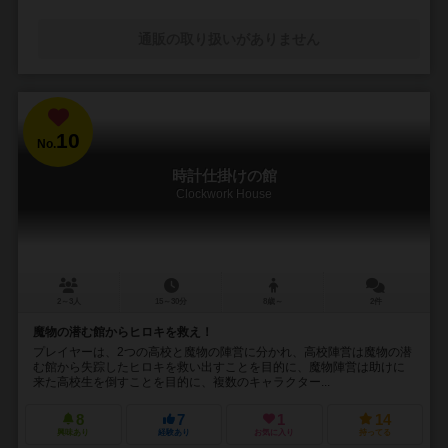
通販の取り扱いがありません
10
No.
時計仕掛けの館
Clockwork House
2～3人
15～30分
8歳～
2件
魔物の潜む館からヒロキを救え！
プレイヤーは、2つの高校と魔物の陣営に分かれ、高校陣営は魔物の潜
む館から失踪したヒロキを救い出すことを目的に、魔物陣営は助けに
来た高校生を倒すことを目的に、複数のキャラクター...
8
7
1
14
興味あり
経験あり
お気に入り
持ってる