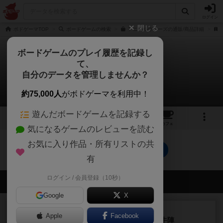
ログイン
閉じる
ボドゲーマTOP
ボードゲームの検索
アニマルウォーズの通販/商品詳細
ボードゲームのプレイ履歴を記録し
て、
アニマルウォーズ
自分のデータを管理しませんか？
0件のルール/インスト
約75,000人
がボドゲーマを利用中！
遊んだボードゲームを記録する
2
1
7
トップ
画像
動画
レビュー
カフェ
気になるゲームのレビューを読む
お気に入り作品・所有リストの共
アニマルウォーズのトップに戻る
有
ログイン / 会員登録（10秒）
会員の新しい投稿
Google
X
レビュー
画像付き
Apple
Facebook
ファイアー・ブルズ / 火牛陣