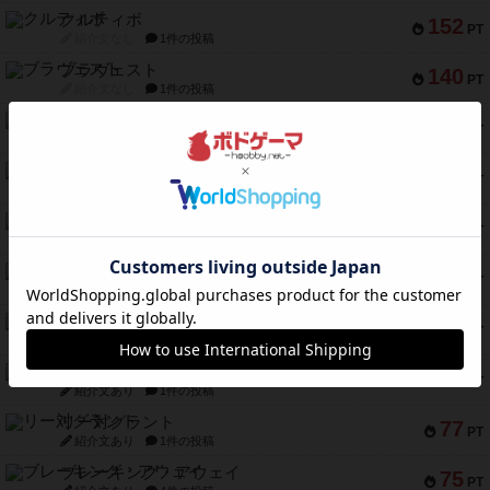
クルティボ
152
PT
紹介文なし
1件の投稿
ブラヴェスト
140
PT
紹介文なし
1件の投稿
ドブル：ポケットモンスター
122
PT
紹介文あり
4件の投稿
ジャンヌ・ダルク-オルレアン ドロー＆ライト
118
PT
紹介文なし
5件の投稿
ファースト・イン・フライト
94
PT
紹介文あり
3件の投稿
ダイススローン
88
PT
紹介文なし
1件の投稿
ガルフストライク
80
PT
紹介文あり
1件の投稿
モズビ－ズ・レイダ－ズ
79
PT
紹介文あり
1件の投稿
リー対グラント
77
PT
紹介文あり
1件の投稿
ブレーキング・アウェイ
75
PT