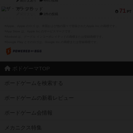
紹介文あり
4件の投稿
ザ・フラッド
71
PT
紹介文なし
1件の投稿
※Apple、Apple のロゴ は、米国および他の国々で登録されたApple Inc.の商標です。
※App Store は、Apple Inc.のサービスマークです。
※Android は、グーグル インコーポレイテッドの商標または登録商標です。
※Google Play とそのロゴは、Google Inc.の商標または登録商標です。
ボドゲーマTOP
ボードゲームを検索する
ボードゲームの新着レビュー
ボードゲーム会情報
メカニクス特集