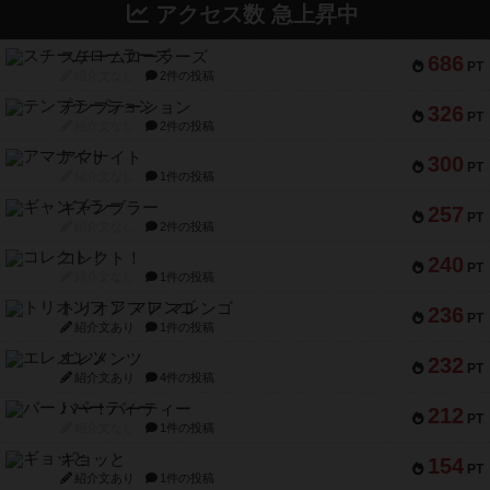
アクセス数 急上昇中
スチームローラーズ
686
PT
紹介文なし
2件の投稿
テンプテーション
326
PT
紹介文なし
2件の投稿
アマナイト
300
PT
紹介文なし
1件の投稿
ギャンブラー
257
PT
紹介文なし
2件の投稿
コレクト！
240
PT
紹介文なし
1件の投稿
トリオンフ ア マレンゴ
236
PT
紹介文あり
1件の投稿
エレメンツ
232
PT
紹介文あり
4件の投稿
バー！パーティー
212
PT
紹介文なし
1件の投稿
ギョッと
154
PT
紹介文あり
1件の投稿