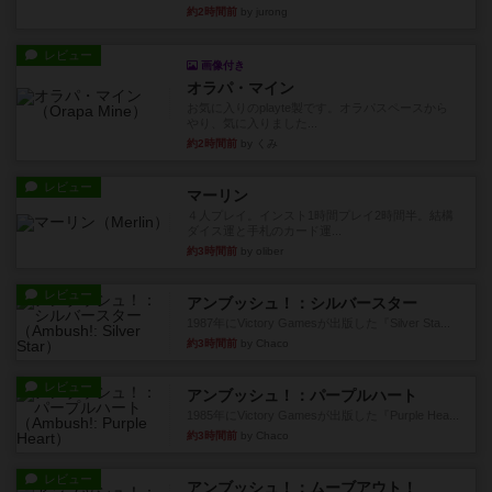
約2時間前
by jurong
レビュー
画像付き
オラパ・マイン
お気に入りのplayte製です。オラパスペースから
やり、気に入りました...
約2時間前
by くみ
レビュー
マーリン
４人プレイ。インスト1時間プレイ2時間半。結構
ダイス運と手札のカード運...
約3時間前
by oliber
レビュー
アンブッシュ！：シルバースター
1987年にVictory Gamesが出版した『Silver Sta...
約3時間前
by Chaco
レビュー
アンブッシュ！：パープルハート
1985年にVictory Gamesが出版した『Purple Hea...
約3時間前
by Chaco
レビュー
アンブッシュ！：ムーブアウト！