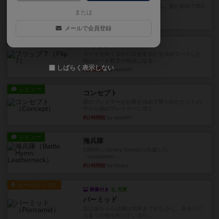
火牛を引き連れて敵を殲滅させる。縦か斜めで前2
または
列まで攻撃できるが、自分...
約1時間前
by うらまこ
メールで会員登録
レビュー
フリップ７
カードをめくるかパスをするかを決めてパスした
時のカード数字が得点になる...
しばらく表示しない
約1時間前
by mob567
レビュー
コンセプト
親のプレイヤーがお題を決めて限られたヒントの
中から他のプレイヤーに当て...
約1時間前
by mob567
レビュー
海兵隊
1988年にVictory Gamesが出版した
『Leathernec...
約1時間前
by Chaco
ルール/インスト
画像付き
充実
パーミッド
おばあちゃんは猫が大好きです!しかし、あまりに
も多くの猫を飼っているた...