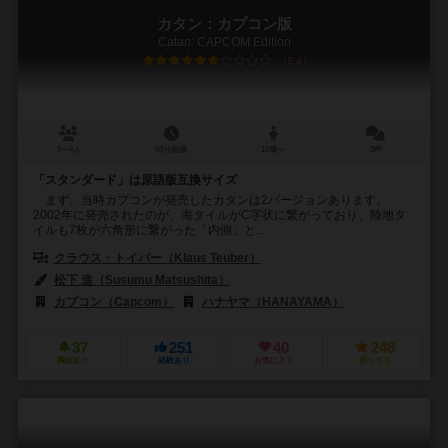
カタン：カプコン版
Catan: CAPCOM Edition
6.4
3～4人
60分前後
10歳～
2件
「スタンダード」は原語版互換サイズ
まず、当時カプコンが発売したカタンは2バージョンあります。
2002年に発売されたのが、海タイルがC字状に繋がっており、陸地タ
イルも7枚が六角形に繋がった「内側」と...
クラウス・トイバー（Klaus Teuber）
松下 進（Susumu Matsushita）
カプコン（Capcom）
ハナヤマ（HANAYAMA）
37
251
40
248
興味あり
経験あり
お気に入り
持ってる