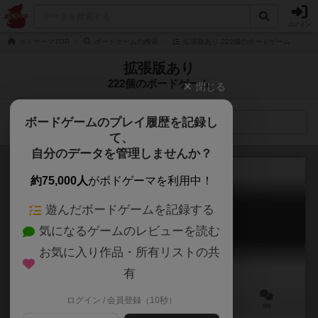
ログイン
ボドゲーマTOP
ボードゲームの検索
拡張版あり 222個のボードゲーム
拡張版あり
222個のボードゲーム
閉じる
ボードゲームのプレイ履歴を記録し
検索メニュー
て、
自分のデータを管理しませんか？
約75,000人
がボドゲーマを利用中！
遊んだボードゲームを記録する
グリッツ（独立拡張版）
気になるゲームのレビューを読む
Grid Two 2
お気に入り作品・所有リストの共
有
ログイン / 会員登録（10秒）
2人用
15～30分
10歳～
0件