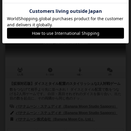
興味あり
経験あり
お気に入り
持ってる
Bossa スタンダード ネオ版
Bossa Standard-neo Edition
2人用
5～10分
6歳～
2件
【拡張対応版】ダイスとタイル配置のスタイリッシュな2人対戦ゲーム
数をつなげて相手より先に並べきれ！ ダイスとタイル配置で数をつな
げる2人用ゲームです。 白目・黒目それぞれのダイスを振り合い、出た
目の数を起点に、その両隣から同じ色のドッ...
バナナムーン・ステュディオ（Banana Moon Studio Sapporo）
バナナムーン・ステュディオ（Banana Moon Studio Sapporo）
バナナムーン株式会社（Banana Moon Co., Ltd.）