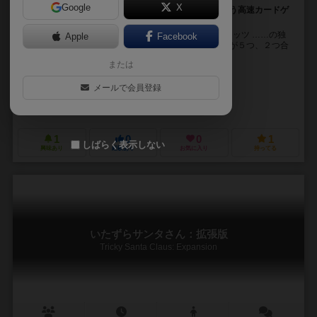
Google
X
TCGライク×戦略シミュレーション！４×５の盤面で戦う高速カードゲ
ーム！
2デッキ組み合わせ制のTCGライクボードゲーム、グリッツ ……の独
Apple
Facebook
立拡張版 前作の基本セットと同様に単体でミニデッキが５つ、２つ合
わせて１０デッキ入り ２デッキを組...
または
うやむ屋（Uyamuya）
メールで会員登録
うやむ屋（Uyamuya）
うやむ屋（Uyamuya）
1
0
0
1
しばらく表示しない
興味あり
経験あり
お気に入り
持ってる
いたずらサンタさん：拡張版
Tricky Santa Claus: Expansion