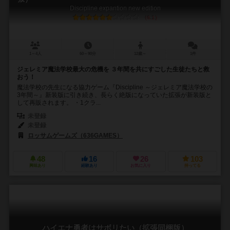
Discipline expantion new edition
6.1
1～4人
60～90分
12歳～
1件
ジェレミア魔法学校最大の危機を ３年間を共にすごした生徒たちと救
おう！
魔法学校の先生になる協力ゲーム『Discipline ～ジェレミア魔法学校の
3年間～』新装版に引き続き、長らく絶版になっていた拡張が新装版と
して再販されます。 ・1クラ...
未登録
未登録
ロッサムゲームズ（636GAMES）
48
16
26
103
興味あり
経験あり
お気に入り
持ってる
ハイエナ勇者はサボリたい（拡張同梱版）