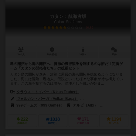
カタン：航海者版
Catan: Seafarers
6.6
3～4人
90分前後
10歳～
17件
島の開拓から海の開拓へ、資源の獲得競争を制するのは誰だ！定番ゲ
ーム「カタンの開拓者たち」の拡張セット
カタン島の開拓が進み、次第に周辺の海も開拓を始めるようになりま
した。海には冒険、現地人、伝説といった様々な事象が待ち構えてい
ます。この海を制するのは誰か、混沌とした戦いが始ま...
クラウス・トイバー（Klaus Teuber）
ヴォルカン・バーガ（Volkan Baga）
タンジャ・ドナー（Tanja Don
999ゲームズ（999 Games）
アルビ（Albi）
ブレインゲームズ（B
222
1018
171
1194
興味あり
経験あり
お気に入り
持ってる