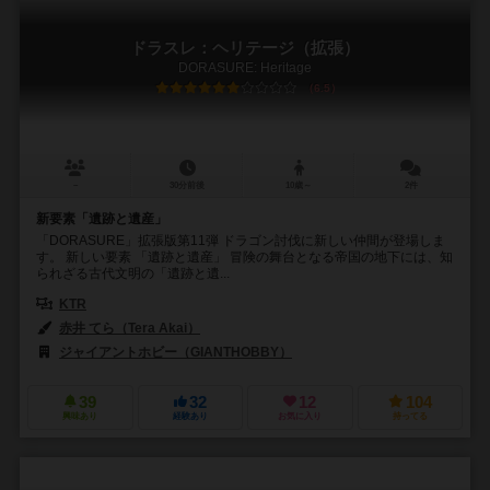
ドラスレ：ヘリテージ（拡張）
DORASURE: Heritage
6.5
－
30分前後
10歳～
2件
新要素「遺跡と遺産」
「DORASURE」拡張版第11弾 ドラゴン討伐に新しい仲間が登場しま
す。 新しい要素 「遺跡と遺産」 冒険の舞台となる帝国の地下には、知
られざる古代文明の「遺跡と遺...
KTR
赤井 てら（Tera Akai）
ジャイアントホビー（GIANTHOBBY）
39
32
12
104
興味あり
経験あり
お気に入り
持ってる