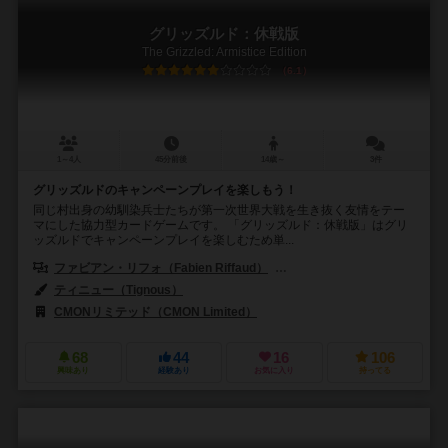
グリッズルド：休戦版
The Grizzled: Armistice Edition
6.1
1～4人
45分前後
14歳～
3件
グリッズルドのキャンペーンプレイを楽しもう！
同じ村出身の幼馴染兵士たちが第一次世界大戦を生き抜く友情をテー
マにした協力型カードゲームです。 「グリッズルド：休戦版」はグリ
ッズルドでキャンペーンプレイを楽しむため単...
ファビアン・リフォ（Fabien Riffaud）
フアン・ロドリゲス（Juan Ro
ティニュー（Tignous）
CMONリミテッド（CMON Limited）
68
44
16
106
興味あり
経験あり
お気に入り
持ってる