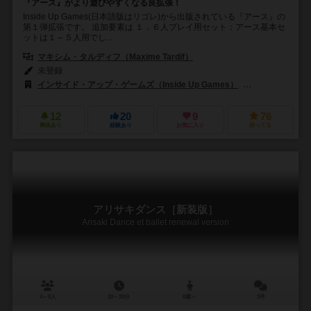
『アース』がより遊びやすくなる良拡張！
Inside Up Games(日本語版はリゴレ)から出版されている『アース』の
第１弾拡張です。 追加要素は １．６人プレイ用セット：アース基本セ
ットは１～５人用でし...
マキシム・タルディフ（Maxime Tardif）
未登録
インサイド・アップ・ゲームズ（Inside Up Games）
ラッキーダックゲ
12
20
9
76
興味あり
経験あり
お気に入り
持ってる
アリサキダンス［新装版］
Arisaki Dance et ballet renewal version
4～8人
20～30分
8歳～
3件