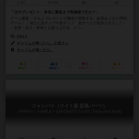
2～6人
10～30分
6歳～
0件
「そのプレゼント、本当に最後まで高価値ですか？」
ゲーム概要 ・さらにプレゼントの価値が変動する、妨害ありの心理戦
ゲーム！ ・新たに金チップや黒チップ、新カードが追加されました！
・友達・恋人・家族とも盛り上がる、クリ...
NikkA
チャイムが鳴ったら。の皆さん
チャイムが鳴ったら。
2
3
4
4
興味あり
経験あり
お気に入り
持ってる
ジャンバト（ライト版 拡張パーツ）
JANKEN × JUMBLE × CARDBATTLE (LITE / Expansion Parts)