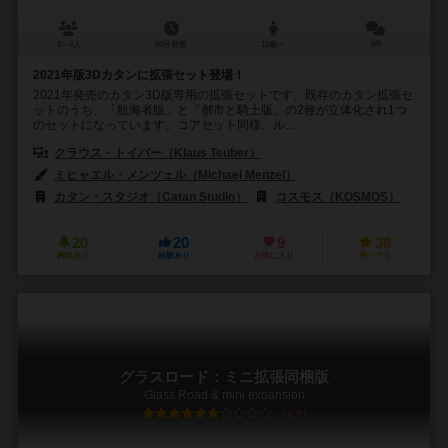
3～4人
90分前後
12歳～
0件
2021年版3Dカタンに拡張セット登場！
2021年発売のカタン3D版専用の拡張セットです。既存のカタン拡張セ
ットのうち、「航海者版」と「都市と騎士版」の2種が立体化され1つ
のセットになっています。コアセット同様、ル...
クラウス・トイバー（Klaus Teuber）
ミヒャエル・メンツェル（Michael Menzel）
カタン・スタジオ（Catan Studio）
コスモス（KOSMOS）
20
20
9
36
興味あり
経験あり
お気に入り
持ってる
グラスロード：ミニ拡張同梱版
Glass Road & mini expansion
6.8