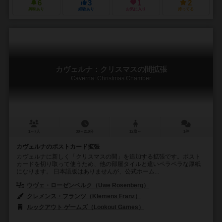
6
3
1
2
興味あり
経験あり
お気に入り
持ってる
カヴェルナ：クリスマスの間拡張
Caverna: Christmas Chamber
1～7人
30～210分
12歳～
1件
カヴェルナのポストカード拡張
カヴェルナに新しく「クリスマスの間」を追加する拡張です。ポスト
カードを切り取って使うため、他の部屋タイルと違いペラペラな厚紙
になります。 日本語版はありませんが、公式ホーム...
ウヴェ・ローゼンベルク（Uwe Rosenberg）
クレメンス・フランツ（Klemens Franz）
ルックアウト ゲームズ（Lookout Games）