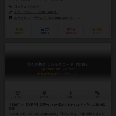
コッシュ（Kosch）
トニ・ロベット（Toni Llobet）
ユディット・ピエラ（Judit Piella）
ルックアウト ゲームズ（Lookout Games）
ジェム・クラブ・キフト（Gé
36
77
18
166
興味あり
経験あり
お気に入り
持ってる
宝石の煌き：シルクロード（拡張）
Splendor: The Silk Road
6.5
2～4人
30分前後
10歳～
3件
【都市】と【交易所】拡張の２つが収められたちょうど良い塩梅の拡
張版
2024年11月にSpace Cowboysから「宝石の煌き」の拡張版が発売さ