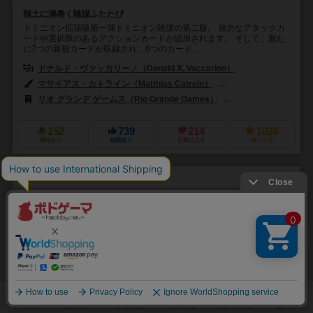
領土に渦巻く陰謀ふたたび
ドミニオン拡張版第一弾ドミニオン陰謀の第二版。 強力なアタックカ
ードや選択肢のあるアクションカードが追加されます。 そして、新た
に7つの新規カードが収録され、6つのカード...
ドナルド・ヴァッカリーノ（Donald X. Vaccarino）
マサイアス・カトライン（Matthias Catrein）
ジュリアン・デルヴァル（J
リオ グランデ ゲームス（Rio Grande Games）
999ゲームズ（999 
152
739
214
1026
興味あり
経験あり
お気に入り
持ってる
ドロップ×ドロップ：拡張カード
drops×drop: Expansion Card
2人用
20分前後
8歳～
0件