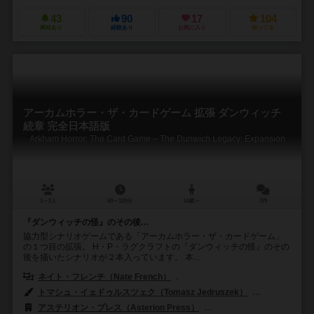
43
90
17
104
興味あり
経験あり
お気に入り
持ってる
アーカムホラー・ザ・カードゲーム 拡張 ダンウィッチ
続章 完全日本語版
Arkham Horror: The Card Game – The Dunwich Legacy: Expansion
1～2人
60～120分
14歳～
2件
『ダンウィッチの怪』のその後…
協力型シナリオゲームである「アーカムホラー・ザ・カードゲーム」
の１つ目の拡張。 H・P・ラグクラフトの『ダンウィッチの怪』のその
後を描いたシナリオが２本入っています。 本...
ネイト・フレンチ（Nate French）
マシュー・ニューマン（Matthew
トマシュ・イェドゥルスツェク（Tomasz Jedruszek）
マガリ・ビルヌー
アステリオン・プレス（Asterion Press）
エッジ エンターテインメント（