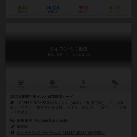
45
126
21
131
興味あり
経験あり
お気に入り
持ってる
タギロン ミニ拡張
TAGIRON mini expansion
2～4人
15分前後
10歳～
0件
10の追加数字タイルと追加質問カード
JELLY JELLY GAMES版のタギロン（赤箱）で使用可能な、ミニ拡張
セットです。 ・数字タイル２枚 （赤１０、青１０） ・質問カード５枚
（１０はどこ...
倉橋 良平（Ryohei Kurahashi）
未登録
ジェリージェリーゲームズ（JELLY JELLY GAMES）