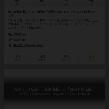
2人用
5～30分
9歳～
1件
推しが切り札になる！濃密な心理戦を楽しめるジャンバト拡張パー
ツ！
プレイ人数：2人 プレイ時間：5〜15分（拡張パーツ入で+30分以上）
対象年齢：9才以上 ジャンバトはじゃんけんをベースにしたカードゲー
ムです。 ライト版は初版...
灯莉(Tori)
灯莉(Tori)
漫足堂（Manzokudo）
1
3
1
2
興味あり
経験あり
お気に入り
持ってる
カタン 3D 拡張: 「航海者版」と「都市と騎士版」
CATAN: 3D Expansions – Seafarers + Cities & Knights