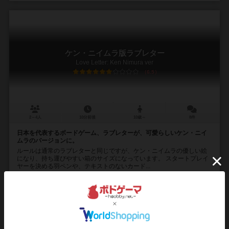
ケン・ニイムラ版ラブレター
Love Letter: Ken Nimura ver
6.5
2～4人
10分前後
10歳～
8件
日本を代表するボードゲーム、ラブレターが、可愛らしいケン・ニイ
ムラのバージョンに。
ルールは通常のラブレターと同じですが、ケン・ニイムラの優しい絵
になり、持ち運びやすい箱のサイズになっています。 スタートプレイ
ヤーを決める羽ペンや、テキストのないカード...
カナイセイジ（Seiji Kanai）
ケン・ニイムラ（Ken Niimura）
アークライト（Arclight）
52
463
102
404