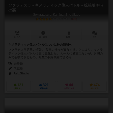
ソクラテスラ～キメラティック偉人バトル～拡張版 神々
の宴
Sokuratesura: Kamigami no Utage
5.7
2～6人
10～20分
10歳～
6件
キメラティック偉人バトルはついに神の領域へ
ソクラテスラ第三の拡張。 各国の神々が参加することにより、キメラ
ティック偉人バトルは更に激化した。 ルールに変更はないが、片腕の
みで召喚できるもの、複数の腕を装着できるも...
未登録
未登録
Azb.Studio
121
321
44
474
興味あり
経験あり
お気に入り
持ってる