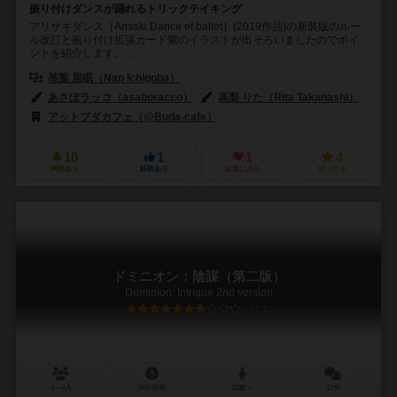
振り付けダンスが踊れるトリックテイキング
アリサキダンス［Arisaki Dance et ballet］(2019作品)の新装版のルー
ル改訂と振り付け拡張カード紫のイラストが出そろいましたのでポイ
ントを紹介します。...
苺葉 居眠（Nap Ichigoba）
あさぼラッコ（asaboracco）
高梨 りた（Rita Takanashi）
アットブダカフェ（@Buda-cafe）
10
1
1
4
興味あり
経験あり
お気に入り
持ってる
ドミニオン：陰謀（第二版）
Dominion: Intrigue 2nd version
7.1
2～4人
30分前後
13歳～
11件