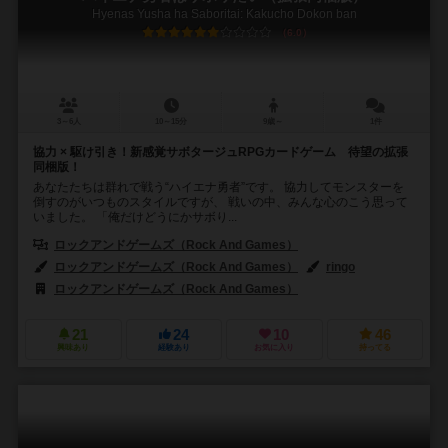
Hyenas Yusha ha Saboritai: Kakucho Dokon ban
6.0
3～6人
10～15分
9歳～
1件
協力 × 駆け引き！新感覚サボタージュRPGカードゲーム 待望の拡張
同梱版！
あなたたちは群れで戦う“ハイエナ勇者”です。 協力してモンスターを
倒すのがいつものスタイルですが、 戦いの中、みんな心のこう思って
いました。 「俺だけどうにかサボり...
ロックアンドゲームズ（Rock And Games）
ロックアンドゲームズ（Rock And Games）
ringo
ロックアンドゲームズ（Rock And Games）
21
24
10
46
興味あり
経験あり
お気に入り
持ってる