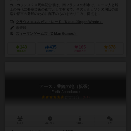
カルカソンヌ２０周年記念版は、南フランスの都市で、ローマ人と騎
士の時代に要塞芸術の都市として有名で、そのカルカソンヌ周辺の道
路や都市の発展のために配下のものを送りこみ、得点を...
クラウス＝ユルガン・レード（Klaus-Jürgen Wrede）
未登録
ズィーマンゲームズ（Z-Man Games）
143
435
165
678
興味あり
経験あり
お気に入り
持ってる
アース：豊饒の地（拡張）
Earth: Abundance
6.1
1～6人
45～90分
13歳～
0件