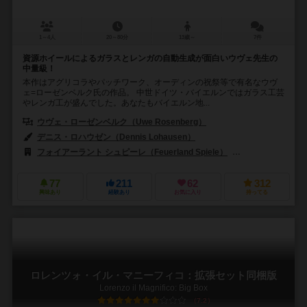
1～4人
20～80分
13歳～
7件
資源ホイールによるガラスとレンガの自動生成が面白いウヴェ先生の
中量級！
本作はアグリコラやパッチワーク、オーディンの祝祭等で有名なウヴ
ェ=ローゼンベルク氏の作品。 中世ドイツ・バイエルンではガラス工芸
やレンガ工が盛んでした。あなたもバイエルン地...
ウヴェ・ローゼンベルク（Uwe Rosenberg）
デニス・ロハウゼン（Dennis Lohausen）
フォイアーラント シュピーレ（Feuerland Spiele）
キャプストーン・ゲ
77
211
62
312
興味あり
経験あり
お気に入り
持ってる
ロレンツォ・イル・マニーフィコ：拡張セット同梱版
Lorenzo il Magnifico: Big Box
7.2