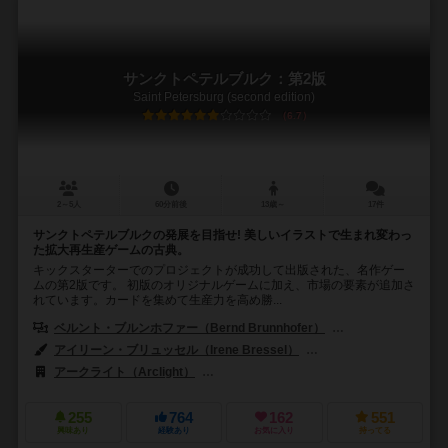
サンクトペテルブルク：第2版
Saint Petersburg (second edition)
6.7
2～5人
60分前後
13歳～
17件
サンクトペテルブルクの発展を目指せ! 美しいイラストで生まれ変わっ
た拡大再生産ゲームの古典。
キックスターターでのプロジェクトが成功して出版された、名作ゲー
ムの第2版です。 初版のオリジナルゲームに加え、市場の要素が追加さ
れています。カードを集めて生産力を高め勝...
ベルント・ブルンホファー（Bernd Brunnhofer）
カール＝ハインツ・シ
アイリーン・ブリュッセル（Irene Bressel）
アン・パッツェ（Anne 
アークライト（Arclight）
フィロソフィア エディションズ（Filosofia 
255
764
162
551
興味あり
経験あり
お気に入り
持ってる