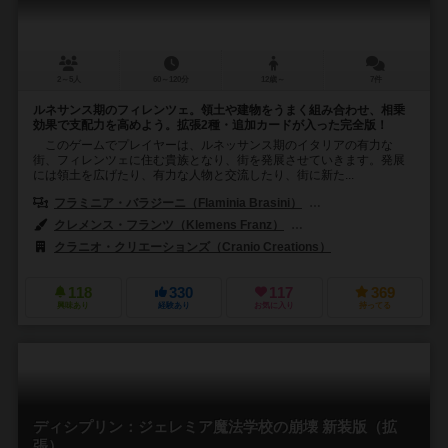
2～5人
60～120分
12歳～
7件
ルネサンス期のフィレンツェ。領土や建物をうまく組み合わせ、相乗
効果で支配力を高めよう。拡張2種・追加カードが入った完全版！
このゲームでプレイヤーは、ルネッサンス期のイタリアの有力な
街、フィレンツェに住む貴族となり、街を発展させていきます。発展
には領土を広げたり、有力な人物と交流したり、街に新た...
フラミニア・バラジーニ（Flaminia Brasini）
ヴィルジーニョ・ジーリ（Vi
クレメンス・フランツ（Klemens Franz）
アンドレア・カトニグ（Andr
クラニオ・クリエーションズ（Cranio Creations）
118
330
117
369
興味あり
経験あり
お気に入り
持ってる
ディシプリン：ジェレミア魔法学校の崩壊 新装版（拡
張）