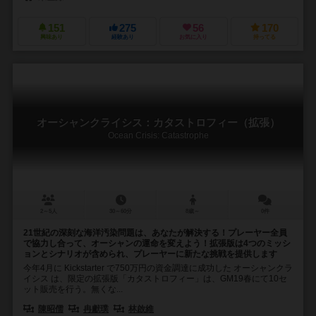
151
275
56
170
興味あり
経験あり
お気に入り
持ってる
オーシャンクライシス ：カタストロフィー（拡張）
Ocean Crisis: Catastrophe
2～5人
30～60分
8歳～
0件
21世紀の深刻な海洋汚染問題は、あなたが解決する！プレーヤー全員
で協力し合って、オーシャンの運命を変えよう！拡張版は4つのミッシ
ョンとシナリオが含められ、プレーヤーに新たな挑戦を提供します
今年4月に Kickstarter で750万円の資金調達に成功した オーシャンクラ
イシス は、限定の拡張版「カタストロフィー」は、GM19春にて10セ
ット販売を行う。無くな...
陳昭儒
冉獻璞
林啟維