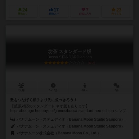
24
17
7
23
興味あり
経験あり
お気に入り
持ってる
坊茶 スタンダード版
Bossa STANDARD edition
6.2
2人用
5～10分
6歳～
8件
数をつなげて相手より先に並べきろう！
【拡張対応のスタンダード ネオ版もあります】
https://bodoge.hoobby.net/games/bossa-standard-neo-edition シンプ...
バナナムーン・ステュディオ（Banana Moon Studio Sapporo）
バナナムーン・ステュディオ（Banana Moon Studio Sapporo）
バナナムーン株式会社（Banana Moon Co., Ltd.）