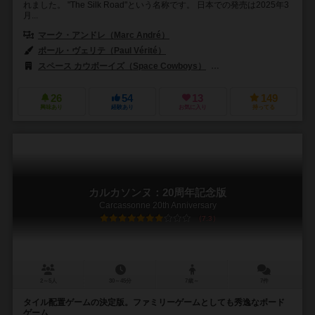
れました。 "The Silk Road"という名称です。 日本での発売は2025年3
月...
マーク・アンドレ（Marc André）
ポール・ヴェリテ（Paul Vérité）
スペース カウボーイズ（Space Cowboys）
ホビージャパン（Hobby
26
54
13
149
興味あり
経験あり
お気に入り
持ってる
カルカソンヌ：20周年記念版
Carcassonne 20th Anniversary
7.3
2～5人
30～45分
7歳～
7件
タイル配置ゲームの決定版。ファミリーゲームとしても秀逸なボード
ゲーム