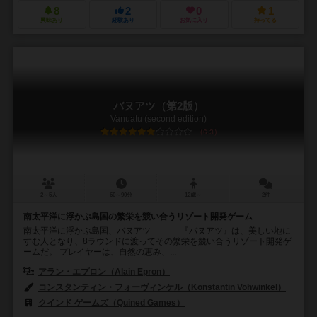
8
2
0
1
興味あり
経験あり
お気に入り
持ってる
バヌアツ（第2版）
Vanuatu (second edition)
6.3
2～5人
60～90分
12歳～
2件
南太平洋に浮かぶ島国の繁栄を競い合うリゾート開発ゲーム
南太平洋に浮かぶ島国、バヌアツ ――― 『バヌアツ』は、美しい地に
すむ人となり、8ラウンドに渡ってその繁栄を競い合うリゾート開発ゲ
ームだ。 プレイヤーは、自然の恵み、...
アラン・エプロン（Alain Epron）
コンスタンティン・フォーヴィンケル（Konstantin Vohwinkel）
クインド ゲームズ（Quined Games）