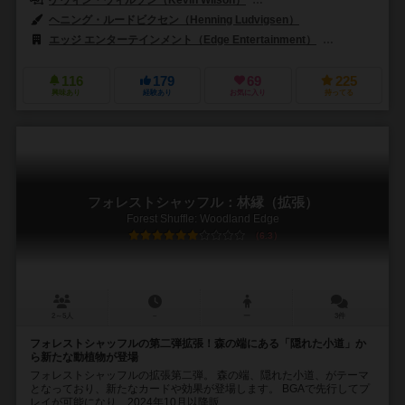
ヘニング・ルードビクセン（Henning Ludvigsen）
エッジ エンターテインメント（Edge Entertainment）
ファンタジー フ
116
179
69
225
興味あり
経験あり
お気に入り
持ってる
フォレストシャッフル：林縁（拡張）
Forest Shuffle: Woodland Edge
6.3
2～5人
－
ー
3件
フォレストシャッフルの第二弾拡張！森の端にある「隠れた小道」か
ら新たな動植物が登場
フォレストシャッフルの拡張第二弾。 森の端、隠れた小道、がテーマ
となっており、新たなカードや効果が登場します。 BGAで先行してプ
レイが可能になり、2024年10月以降販...