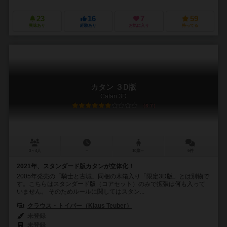
23
16
7
59
興味あり
経験あり
お気に入り
持ってる
カタン ３D版
Catan 3D
6.7
3～4人
－
10歳～
6件
2021年、スタンダード版カタンが立体化！
2005年発売の「騎士と古城」同梱の木箱入り「限定3D版」とは別物で
す。こちらはスタンダード版（コアセット）のみで拡張は何も入って
いません。 そのためルールに関してはスタン...
クラウス・トイバー（Klaus Teuber）
未登録
未登録