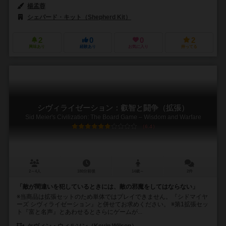
楊孟蓉
シェパード・キット（Shepherd Kit）
2
0
0
2
興味あり
経験あり
お気に入り
持ってる
シヴィライゼーション：叡智と闘争（拡張）
Sid Meier's Civilization: The Board Game – Wisdom and Warfare
6.4
2～4人
180分前後
14歳～
2件
「敵が間違いを犯しているときには、敵の邪魔をしてはならない」
※当商品は拡張セットのため単体ではプレイできません。『シドマイヤ
ーズ シヴィライゼーション』と併せてお求めください。 ※第1拡張セッ
ト『富と名声』とあわせるとさらにゲームが...
ケヴィン・ウィルソン（Kevin Wilson）
ルーカス・リッツシンガー（Luk