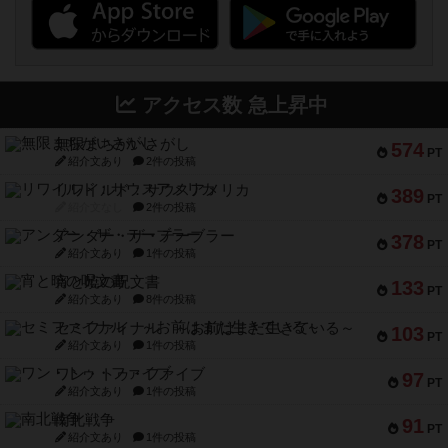
アクセス数 急上昇中
無限まちがいさがし
574
PT
紹介文あり
2件の投稿
リワイルド：サウスアメリカ
389
PT
紹介文なし
2件の投稿
アンダー・ザ・テーブラー
378
PT
紹介文あり
1件の投稿
宵と暁の呪文書
133
PT
紹介文あり
8件の投稿
セミファイナル ～お前はまだ生きている～
103
PT
紹介文あり
1件の投稿
ワン・トゥ・ファイブ
97
PT
紹介文あり
1件の投稿
南北戦争
91
PT
紹介文あり
1件の投稿