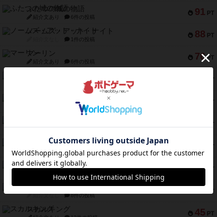
ふたつの城の物語
91
PT
紹介文あり
6件の投稿
ノームズ・アット・ナイト
88
PT
紹介文なし
1件の投稿
マーリン
76
PT
紹介文あり
6件の投稿
フラットアイアン
75
PT
紹介文なし
2件の投稿
トランスオリエント・エクスプレス
70
PT
紹介文なし
1件の投稿
アンブッシュ！：ムーブアウト！
59
PT
紹介文あり
1件の投稿
キャプテン・フリップ：イスラ・ボンバ
51
PT
紹介文なし
2件の投稿
ガルフストライク
46
PT
紹介文あり
1件の投稿
エコーズ・オブ・タイム
45
PT
紹介文なし
8件の投稿
スカルキング
45
PT