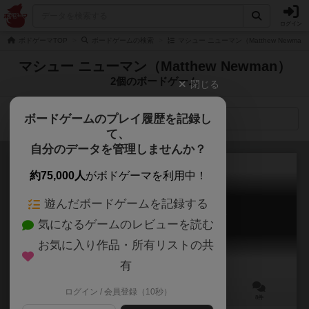
ログイン
ボドゲーマTOP
ボードゲームの検索
マシュー ニューマン（Matthew Newma
マシュー ニューマン（Matthew Newman）
2個のボードゲーム
閉じる
ボードゲームのプレイ履歴を記録し
検索メニュー
て、
自分のデータを管理しませんか？
約75,000人
がボドゲーマを利用中！
遊んだボードゲームを記録する
アーカムホラー：カードゲーム
気になるゲームのレビューを読む
Arkham Horror: The Card Game
6.3
お気に入り作品・所有リストの共
有
ログイン / 会員登録（10秒）
1～4人
60～120分
14歳～
8件