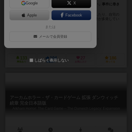
Google
X
1925年9月18日、アーカムの街は「どうも何かおかしい」事件に巻き
込まれていた
アーカムの街では住民が訳なく怒りに満ち殴り合いをしたり、自宅の
Apple
Facebook
納屋でバラバラ死体が見つかるなど、何かおかしい事件が多発してい
た。 そんな街に住む探検者達は、本人の意思と関...
または
ネイト・フレンチ（Nate French）
マシュー・ニューマン（Matthew
メールで会員登録
クリストファー・ホシュ（Christopher Hosch）
イグナシオ・バザン・ラ
アステリオン・プレス（Asterion Press）
エッジ エンターテインメント（
133
104
27
186
しばらく表示しない
興味あり
経験あり
お気に入り
持ってる
アーカムホラー・ザ・カードゲーム 拡張 ダンウィッチ
続章 完全日本語版
Arkham Horror: The Card Game – The Dunwich Legacy: Expansion