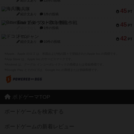
紹介文あり
12件の投稿
海兵隊
45
PT
紹介文あり
1件の投稿
Bitter End ブタペスト救出作戦
45
PT
紹介文なし
1件の投稿
ドコジャン
42
PT
紹介文あり
10件の投稿
※Apple、Apple のロゴ は、米国および他の国々で登録されたApple Inc.の商標です。
※App Store は、Apple Inc.のサービスマークです。
※Android は、グーグル インコーポレイテッドの商標または登録商標です。
※Google Play とそのロゴは、Google Inc.の商標または登録商標です。
ボドゲーマTOP
ボードゲームを検索する
ボードゲームの新着レビュー