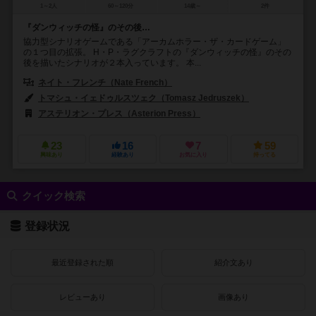
1～2人
60～120分
14歳～
2件
『ダンウィッチの怪』のその後…
協力型シナリオゲームである「アーカムホラー・ザ・カードゲーム」
の１つ目の拡張。 H・P・ラグクラフトの『ダンウィッチの怪』のその
後を描いたシナリオが２本入っています。 本...
ネイト・フレンチ（Nate French）
マシュー・ニューマン（Matthew
トマシュ・イェドゥルスツェク（Tomasz Jedruszek）
マガリ・ビルヌー
アステリオン・プレス（Asterion Press）
エッジ エンターテインメント（
23
16
7
59
興味あり
経験あり
お気に入り
持ってる
クイック検索
登録状況
最近登録された順
紹介文あり
レビューあり
画像あり