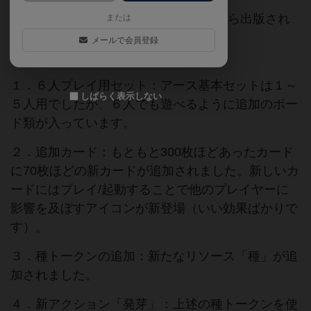
Inside Up Games(日本語版はリゴレ)から出版され
または
ている『アース』の第１弾拡張です。
メールで会員登録
追加要素は
１．６人プレイ用セット：アース基本セットは１～
しばらく表示しない
５人用でしたが、６人でも遊べるように追加のボー
ド類が入っています。
２．追加カード：もともと300枚ほどあったカード
に70枚ほどの新カードが追加されました。新しいカ
ードにはプレイ/起動することで他のプレイヤーに
影響を及ぼすアイコンが新登場（いい効果ばかりで
す）。
３．種トークンの追加：新たなリソース「種」が追
加されました。
４．新アクション「発芽」：上述の種トークンを使