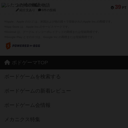
ふたつの城の物語
39
PT
紹介文あり
6件の投稿
※Apple、Apple のロゴ は、米国および他の国々で登録されたApple Inc.の商標です。
※App Store は、Apple Inc.のサービスマークです。
※Android は、グーグル インコーポレイテッドの商標または登録商標です。
※Google Play とそのロゴは、Google Inc.の商標または登録商標です。
ボドゲーマTOP
ボードゲームを検索する
ボードゲームの新着レビュー
ボードゲーム会情報
メカニクス特集