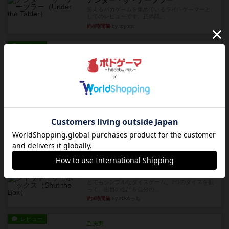
笑えるバカゲームを集めているライトゲーマーと
してのレビューです。正体隠...
約4時間前
by toyota
レビュー
充実
ワン・トゥ・ファイブ
とにかくお手軽にすき間時間をうめるゲームとし
て重宝するゲームです。いわ...
約5時間前
by nabekoh
レビュー
充実
エコーズ・オブ・タイム
カードゲームにファイナルファンタジーのアクテ
ィブタイムバトル（もしくは...
約9時間前
by ジェイとと
レビュー
シャット・ザ・ボックス
とてもシンプルなダイスゲーム。2つのダイスを振
って、出目の合計を自分の...
約9時間前
by OSAっち
レビュー
充実