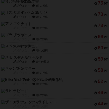
宵と暁の呪文書
75
PT
紹介文あり
8件の投稿
リスボン・トラム 28
73
PT
紹介文あり
9件の投稿
アマナイト
73
PT
紹介文なし
1件の投稿
ブラヴェスト
66
PT
紹介文なし
1件の投稿
スペクタキュラー
60
PT
紹介文なし
1件の投稿
スモールワールド
59
PT
紹介文あり
13件の投稿
ギャンブラー
58
PT
紹介文なし
2件の投稿
Bitter End ブタペスト救出作戦
52
PT
紹介文なし
1件の投稿
ラピード
46
PT
紹介文なし
1件の投稿
ザ・フラッフィー・ライト
44
PT
紹介文なし
0件の投稿