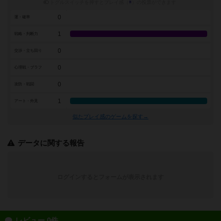
トグルスイッチを押すとプレイ感（
※
）の投票ができます
0
運・確率
1
戦略・判断力
0
交渉・立ち回り
0
心理戦・ブラフ
0
攻防・戦闘
1
アート・外見
似たプレイ感のゲームを探す→
データに関する報告
ログインするとフォームが表示されます
レビュー 0件