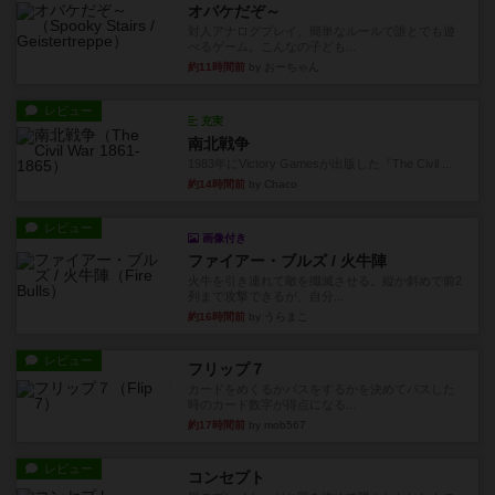
オバケだぞ～
対人アナログプレイ。簡単なルールで誰とでも遊
べるゲーム。こんなの子ども...
約11時間前
by おーちゃん
レビュー
充実
南北戦争
1983年にVictory Gamesが出版した『The Civil ...
約14時間前
by Chaco
レビュー
画像付き
ファイアー・ブルズ / 火牛陣
火牛を引き連れて敵を殲滅させる。縦か斜めで前2
列まで攻撃できるが、自分...
約16時間前
by うらまこ
レビュー
フリップ７
カードをめくるかパスをするかを決めてパスした
時のカード数字が得点になる...
約17時間前
by mob567
レビュー
コンセプト