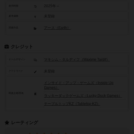
2025年～
発売時期
未登録
参考価格
アース（Earth）
関連作品
クレジット
マキシム・タルディフ（Maxime Tardif）
ゲームデザイン
未登録
アートワーク
インサイド・アップ・ゲームズ（Inside Up
Games）
関連企業/団体
ラッキーダックゲームズ（Lucky Duck Games）
テーブルトップKZ（Tabletop KZ）
レーティング