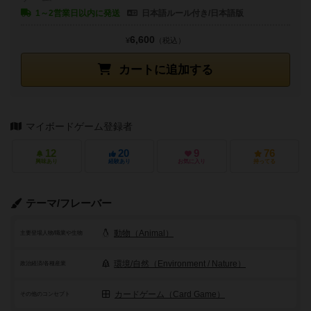
1～2営業日以内に発送
日本語ルール付き/日本語版
6,600
¥
（税込）
カートに追加する
マイボードゲーム登録者
12
20
9
76
興味あり
経験あり
お気に入り
持ってる
テーマ/フレーバー
動物（Animal）
主要登場人物/職業や生物
環境/自然（Environment / Nature）
政治経済/各種産業
カードゲーム（Card Game）
その他のコンセプト