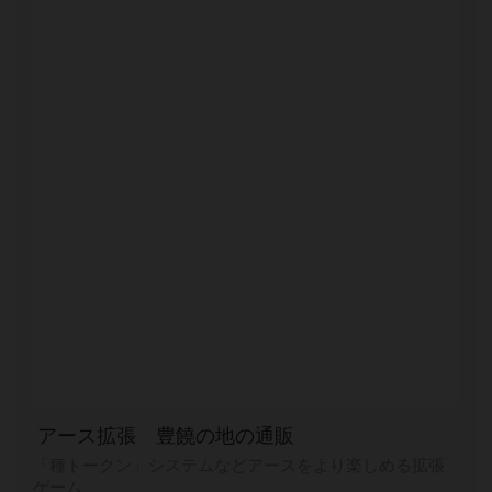
アース拡張 豊饒の地の通販
「種トークン」システムなどアースをより楽しめる拡張
ゲーム