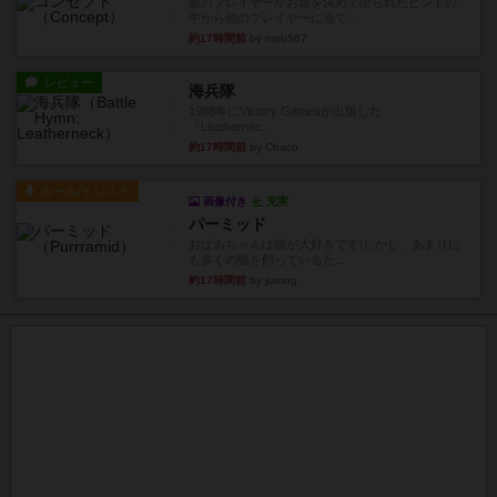
親のプレイヤーがお題を決めて限られたヒントの
中から他のプレイヤーに当て...
約17時間前
by mob567
レビュー
海兵隊
1988年にVictory Gamesが出版した
『Leathernec...
約17時間前
by Chaco
ルール/インスト
画像付き
充実
パーミッド
おばあちゃんは猫が大好きです!しかし、あまりに
も多くの猫を飼っているた...
約17時間前
by jurong