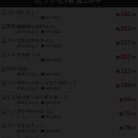
アクセス数 急上昇中
コレクト！
340
PT
紹介文なし
1件の投稿
無限まちがいさがし
322
PT
紹介文あり
2件の投稿
ガルフストライク
217
PT
紹介文あり
1件の投稿
クルティボ
203
PT
紹介文なし
1件の投稿
1809
112
PT
紹介文あり
1件の投稿
ファースト・イン・フライト
108
PT
紹介文あり
3件の投稿
モズビ－ズ・レイダ－ズ
94
PT
紹介文あり
1件の投稿
テンプテーション
79
PT
紹介文なし
2件の投稿
インドネシア
78
PT
紹介文あり
2件の投稿