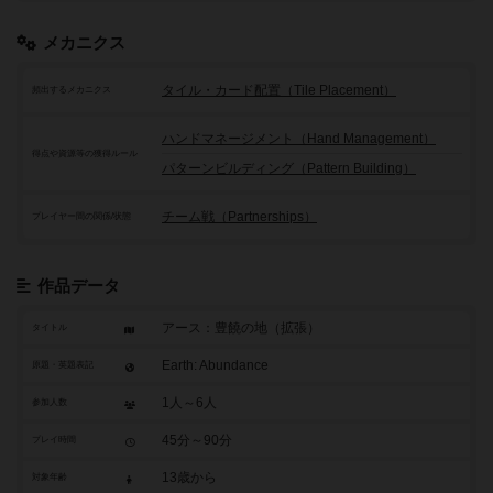
メカニクス
タイル・カード配置（Tile Placement）
頻出するメカニクス
ハンドマネージメント（Hand Management）
得点や資源等の獲得ルール
パターンビルディング（Pattern Building）
チーム戦（Partnerships）
プレイヤー間の関係/状態
作品データ
アース：豊饒の地（拡張）
タイトル
Earth: Abundance
原題・英題表記
1人～6人
参加人数
45分～90分
プレイ時間
13歳から
対象年齢