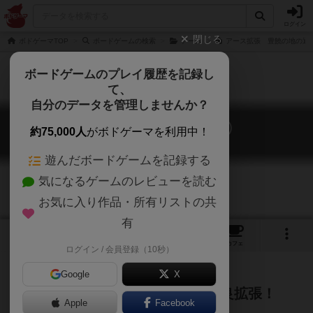
ログイン
閉じる
ボドゲーマTOP
ボードゲームの検索
アース
アース拡張 豊饒の地の通販
ボードゲームのプレイ履歴を記録し
て、
自分のデータを管理しませんか？
アース：豊饒の地（拡張）
約75,000人
がボドゲーマを利用中！
Earth: Abundance
遊んだボードゲームを記録する
気になるゲームのレビューを読む
お気に入り作品・所有リストの共
有
1
10
トップ
画像
動画
レビュー
カフェ
ログイン / 会員登録（10秒）
Google
X
『アース』がより遊びやすくなる良拡張！
Apple
Facebook