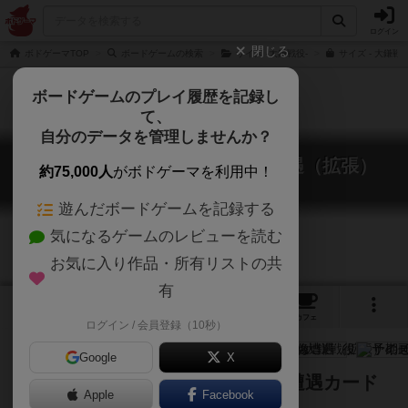
ログイン
閉じる
ボドゲーマTOP
ボードゲームの検索
サイズ -大鎌戦役-
サイズ - 大鎌戦
ボードゲームのプレイ履歴を記録し
て、
自分のデータを管理しませんか？
サイズ -大鎌戦役-：予期せぬ遭遇（拡張）
約75,000人
がボドゲーマを利用中！
Scythe Encounters
遊んだボードゲームを記録する
気になるゲームのレビューを読む
お気に入り作品・所有リストの共
有
4
2
41
トップ
画像
動画
レビュー
カフェ
ログイン / 会員登録（10秒）
Google
X
大鎌戦役のミニ拡張。新しい形の遭遇カード
Apple
Facebook
が多数追加。