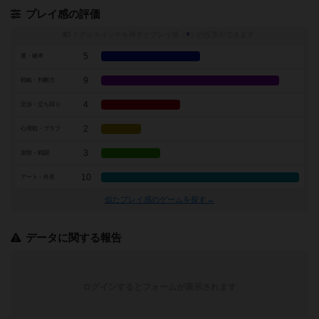
プレイ感の評価
トグルスイッチを押すとプレイ感（
※
）の投票ができます
5
運・確率
9
戦略・判断力
4
交渉・立ち回り
2
心理戦・ブラフ
3
攻防・戦闘
10
アート・外見
似たプレイ感のゲームを探す→
データに関する報告
ログインするとフォームが表示されます