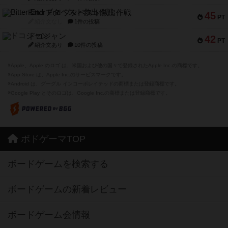
Bitter End ブタペスト救出作戦
45
PT
紹介文なし
1件の投稿
ドコジャン
42
PT
紹介文あり
10件の投稿
※Apple、Apple のロゴ は、米国および他の国々で登録されたApple Inc.の商標です。
※App Store は、Apple Inc.のサービスマークです。
※Android は、グーグル インコーポレイテッドの商標または登録商標です。
※Google Play とそのロゴは、Google Inc.の商標または登録商標です。
ボドゲーマTOP
ボードゲームを検索する
ボードゲームの新着レビュー
ボードゲーム会情報