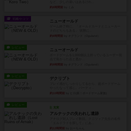
など、少しの違いはあるけれ...
約8時間前
by くみ
戦略やコツ
ニューオールド
ゲーム終了時に、「オールドカードとニューカー
ドのどちらもある」 状態に...
約8時間前
by オグランド（Oguland）
レビュー
ニューオールド
ボードゲームを1,000個以上持っているユーザー視
点で良かった点と悪か...
約9時間前
by オグランド（Oguland）
レビュー
デクリプト
プレイ感がしっかりしてるから、超ボードゲーム
やったなって感じ。パーティ...
約10時間前
by ヒロ(新！ボードゲーム家族)
レビュー
充実
アルナックの失われし遺跡
アナログ対人プレイ数回。クニツィア先生の名作
「エルドラドを探して」にあ...
約12時間前
by おーちゃん