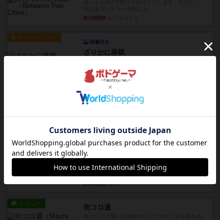
タイルを4×4で並べて街づくりします。ただし、
街は各プレイヤーの間にあ...
約1時間前
by ジェイとと
ルール/インスト
画像付き
ざりかに将棋
３種類の駒だけが登場する超シンプルな将棋系ゲ
ーム入門作品です♪(＾＾)...
約2時間前
by あんちっく
レビュー
エージェントアベニュー
追いついたら勝ち。シンプルな ルールとで直感的
な 目的で、ボドゲ慣れし...
約2時間前
by daisdice
レビュー
充実
ウイングスパン
期待値を上げすぎた、というのが正直な感想。２
人で何度かプレイ。ここでも...
約3時間前
by S
レビュー
街コロ通
街コロとの違いは初めから二つサイコロを振れる