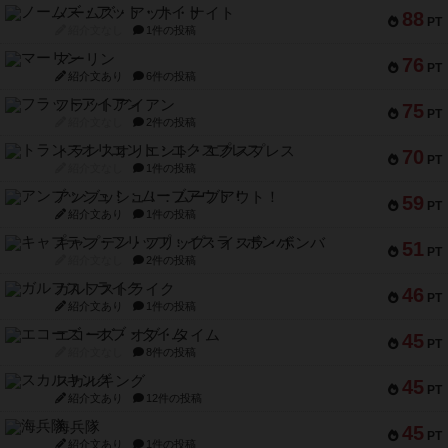
ノームズ・アット・ナイト
88
PT
紹介文なし
1件の投稿
マーリン
76
PT
紹介文あり
6件の投稿
フラットアイアン
75
PT
紹介文なし
2件の投稿
トランスオリエント・エクスプレス
70
PT
紹介文なし
1件の投稿
アンブッシュ！：ムーブアウト！
59
PT
紹介文あり
1件の投稿
キャプテン・フリップ：イスラ・ボンバ
51
PT
紹介文なし
2件の投稿
ガルフストライク
46
PT
紹介文あり
1件の投稿
エコーズ・オブ・タイム
45
PT
紹介文なし
8件の投稿
スカルキング
45
PT
紹介文あり
12件の投稿
海兵隊
45
PT
紹介文あり
1件の投稿