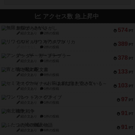
アクセス数 急上昇中
無限まちがいさがし
574
PT
紹介文あり
2件の投稿
リワイルド：サウスアメリカ
389
PT
紹介文なし
2件の投稿
アンダー・ザ・テーブラー
378
PT
紹介文あり
1件の投稿
宵と暁の呪文書
133
PT
紹介文あり
8件の投稿
セミファイナル ～お前はまだ生きている～
103
PT
紹介文あり
1件の投稿
ワン・トゥ・ファイブ
97
PT
紹介文あり
1件の投稿
南北戦争
91
PT
紹介文あり
1件の投稿
ふたつの城の物語
91
PT
紹介文あり
6件の投稿