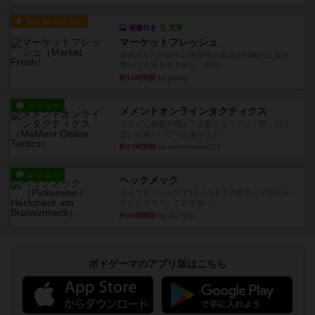
ルール/インスト
画像付き
充実
マーケットフレッシュ
目的あなたの店先に農産物の木箱を戦略的に積み
重ねて在庫を最大化し、競合...
約16時間前
by jurong
レビュー
メメントオンラインタクティクス
どんどん物量が増えて大変になっていく押し付け
合いが楽しいゲーム盛り上が...
約17時間前
by nekomanma222
レビュー
ヘックメック
サイコロゲームです1から5までの数字と芋虫がか
かれたダイス。これを振っ...
約18時間前
by みいやん
ボドゲーマのアプリ版はこちら