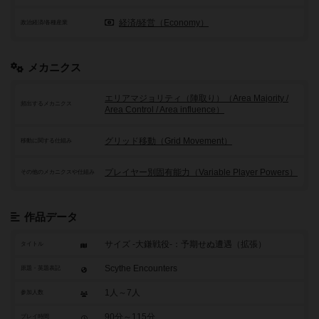
経済/経営（Economy）
政治経済/各種産業
メカニクス
エリアマジョリティ（陣取り）（Area Majority /
頻出するメカニクス
Area Control / Area influence）
グリッド移動（Grid Movement）
移動に関する仕組み
プレイヤー別固有能力（Variable Player Powers）
その他のメカニクスや仕組み
作品データ
サイズ -大鎌戦役-：予期せぬ遭遇（拡張）
タイトル
Scythe Encounters
原題・英題表記
1人～7人
参加人数
90分～115分
プレイ時間