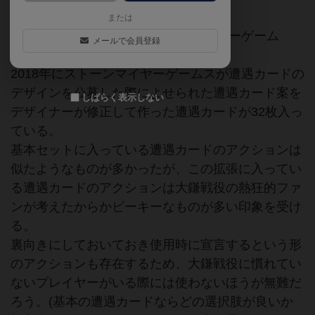
または
2018年発売。製造元はストーンマイヤーゲーム
メールで会員登録
ス。 日本語版はアークライトから。
2018年にストーンマイヤーゲームスが遭遇カードの
デザインを公募した際によせられた遭遇カード案を
しばらく表示しない
デザイナーが修正して作った遭遇カードが32枚入っ
ている。
基本セットに入っている遭遇カードのアクションは
似たようなものが多かったが、この拡張に入ってい
る遭遇カードのアクションは大鎌戦役の熱狂的ファ
ンが考えたからかピーキーなものが多い印象を受け
る。
裏向きにしておいておき使用時に宣言するという形
のアクションも存在するため、大鎌戦役に慣れてい
ないプレイヤーがいる際には使わないほうが無難だ
ろう。(基本の遭遇カードならどの選択肢が良いか