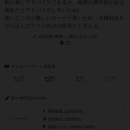
初心者にアドバイスできるが、秘密の選択肢がある
場合だとアドバイスし辛いため)
使いどころが難しいカードが多いため、大鎌戦役を
やり込んだファン向けの拡張だと言える。
上記文章の執筆にご協力くださった方
P³
マイボードゲーム登録者
179
241
81
548
興味あり
経験あり
お気に入り
持ってる
テーマ/フレーバー
開拓/調査（Exploring）
領地拡大（Territory）
ゲームの基本目的
戦闘/バトル（Fighting / Battle）