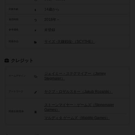
14歳から
対象年齢
2018年～
発売時期
未登録
参考価格
サイズ -大鎌戦役-（SCYTHE）
関連作品
クレジット
ジェイミー・ステグマイアー（Jamey
ゲームデザイン
Stegmaier）
ヤクブ・ロザルスキー（Jakub Rozalski）
アートワーク
ストーンマイヤー・ゲームズ（Stonemaier
Games）
関連企業/団体
マルディタ ゲームズ（Maldito Games）