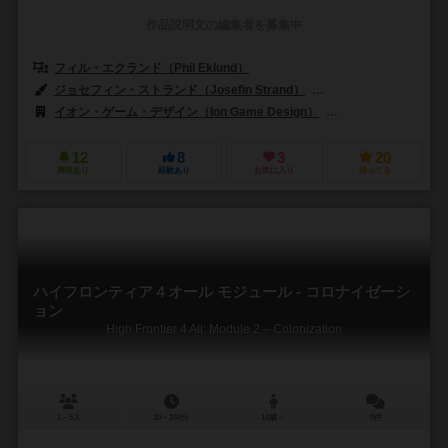
作品説明文の編集者を募集中
フィル・エクランド（Phil Eklund）
ジャスティン・グレイ（Justin 
ジョセフィン・ストランド（Josefin Strand）
アンナ・H・リンドバーグ
イオン・ゲーム・デザイン（Ion Game Design）
シエラマドレゲームズ（
12
8
3
20
興味あり
経験あり
お気に入り
持ってる
ハイフロンティア４オール モジュール - コロナイゼーシ
ョン
High Frontier 4 All: Module 2 – Colonization
1～5人
30～240分
14歳～
0件