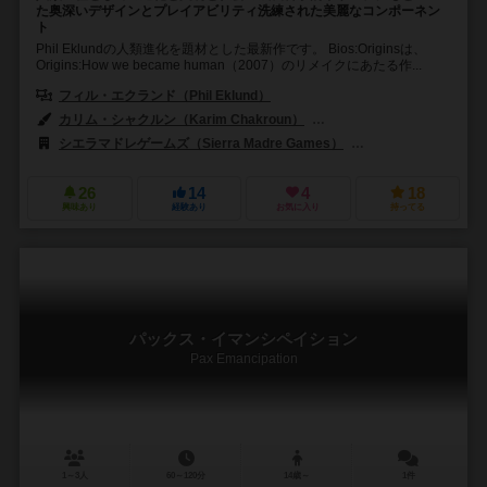
た奥深いデザインとプレイアビリティ洗練された美麗なコンポーネン
ト
Phil Eklundの人類進化を題材とした最新作です。 Bios:Originsは、
Origins:How we became human（2007）のリメイクにあたる作...
フィル・エクランド（Phil Eklund）
ジョン・マンカー（Jon Manke
カリム・シャクルン（Karim Chakroun）
ヨハン・ペターソン（Johann
シエラマドレゲームズ（Sierra Madre Games）
フォックスインザボック
26
14
4
18
興味あり
経験あり
お気に入り
持ってる
パックス・イマンシペイション
Pax Emancipation
1～3人
60～120分
14歳～
1件