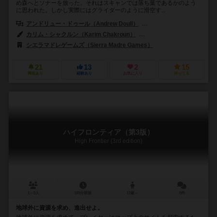
め森へとソナーを放った。それはスキャンでは落ち葉であるかのよう
に思われた。しかし実際にはグライダーのように滑空す...
アンドリュー・ドゥール（Andrew Doull）
フィル・エクランド（Phil 
カリム・シャクルン（Karim Chakroun）
ヨハン・ペターソン（Johann
シエラマドレゲームズ（Sierra Madre Games）
21
13
2
15
興味あり
経験あり
お気に入り
持ってる
ハイフロンティア（第3版）
High Frontier (3rd edition)
1～5人
180分前後
12歳～
0件
地球外に資源を求め、進出せよ。