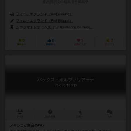
作品説明文の編集者を募集中
フィル・エクランド（Phil Eklund）
フィル・エクランド（Phil Eklund）
シエラマドレゲームズ（Sierra Madre Games）
9
0
1
2
興味あり
経験あり
お気に入り
持ってる
パックス・ポルフィリアーナ
Pax Porfiriana
1～6人
120分前後
12歳～
1件
メキシコが舞台のPAX