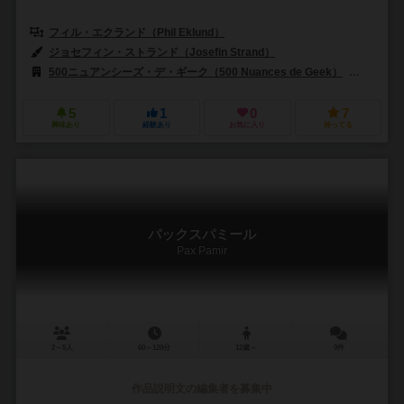
フィル・エクランド（Phil Eklund）
ジャスティン・グレイ（Justin 
ジョセフィン・ストランド（Josefin Strand）
500ニュアンシーズ・デ・ギーク（500 Nuances de Geek）
エディシ
5
1
0
7
興味あり
経験あり
お気に入り
持ってる
パックスパミール
Pax Pamir
2～5人
60～120分
12歳～
0件
作品説明文の編集者を募集中