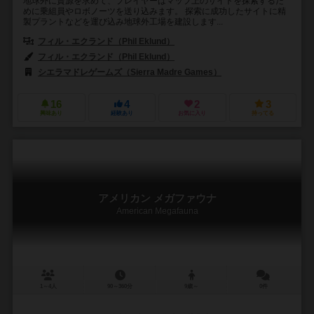
地球外に資源を求めて、プレイヤーはマップ上のサイトを探索するた
めに乗組員やロボノーツを送り込みます。 探索に成功したサイトに精
製プラントなどを運び込み地球外工場を建設します...
フィル・エクランド（Phil Eklund）
フィル・エクランド（Phil Eklund）
ロン・ミラー（Ron Miller）
シエラマドレゲームズ（Sierra Madre Games）
16
4
2
3
興味あり
経験あり
お気に入り
持ってる
アメリカン メガファウナ
American Megafauna
1～4人
90～360分
9歳～
0件