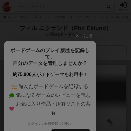
ログイン
ボドゲーマTOP
ボードゲームの検索
フィル エクランド（Phil Eklund） 17
フィル エクランド（Phil Eklund）
17個のボードゲーム
閉じる
ボードゲームのプレイ履歴を記録し
検索メニュー
て、
自分のデータを管理しませんか？
約75,000人
がボドゲーマを利用中！
遊んだボードゲームを記録する
ハイフロンティア4オール
気になるゲームのレビューを読む
High Frontier 4 All
6.1
お気に入り作品・所有リストの共
有
ログイン / 会員登録（10秒）
1～5人
30～240分
14歳～
1件