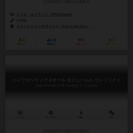
作品説明文の編集者を募集中
フィル・エクランド（Phil Eklund）
マット・エクランド（Matt Ekl
未登録
フォックスインザボックス（Fox in the Box）
シエラマドレゲームズ（Si
9
10
0
3
興味あり
経験あり
お気に入り
持ってる
ハイフロンティア４オール モジュール3 -コンフリクト
High Frontier 4 All: Module 3 – Conflict
2～6人
30～240分
14歳～
0件
作品説明文の編集者を募集中