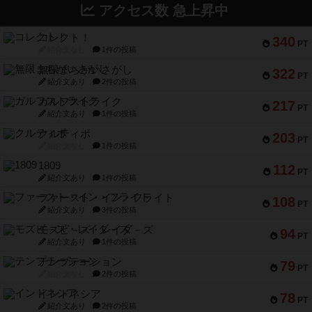
アクセス数 急上昇中
コレクト！
340
PT
紹介文なし
1件の投稿
無限まちがいさがし
322
PT
紹介文あり
2件の投稿
ガルフストライク
217
PT
紹介文あり
1件の投稿
クルティボ
203
PT
紹介文なし
1件の投稿
1809
112
PT
紹介文あり
1件の投稿
ファースト・イン・フライト
108
PT
紹介文あり
3件の投稿
モズビ－ズ・レイダ－ズ
94
PT
紹介文あり
1件の投稿
テンプテーション
79
PT
紹介文なし
2件の投稿
インドネシア
78
PT
紹介文あり
2件の投稿