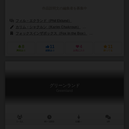
作品説明文の編集者を募集中
フィル・エクランド（Phil Eklund）
カリム・シャクルン（Karim Chakroun）
フィル・エクランド（Phil 
フォックスインザボックス（Fox in the Box）
シエラマドレゲームズ（Si
8
11
4
11
興味あり
経験あり
お気に入り
持ってる
グリーンランド
Greenland
1～3人
60～120分
12歳～
1件