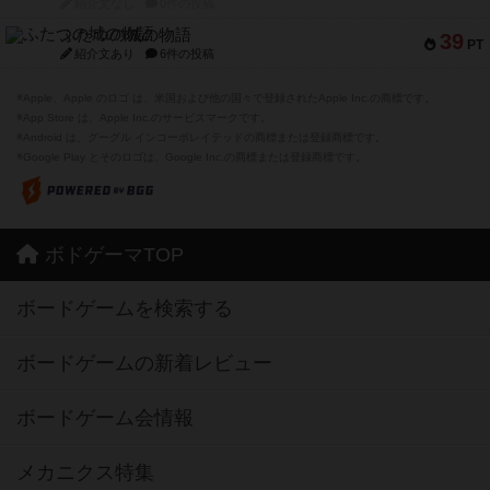
紹介文なし
0件の投稿
ふたつの城の物語
39
PT
紹介文あり
6件の投稿
※Apple、Apple のロゴ は、米国および他の国々で登録されたApple Inc.の商標です。
※App Store は、Apple Inc.のサービスマークです。
※Android は、グーグル インコーポレイテッドの商標または登録商標です。
※Google Play とそのロゴは、Google Inc.の商標または登録商標です。
ボドゲーマTOP
ボードゲームを検索する
ボードゲームの新着レビュー
ボードゲーム会情報
メカニクス特集