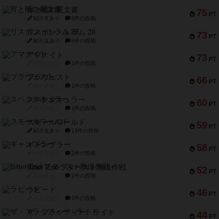
宵と暁の呪文書
75
PT
紹介文あり
8件の投稿
リスボン・トラム 28
73
PT
紹介文あり
9件の投稿
アマナイト
73
PT
紹介文なし
1件の投稿
ブラヴェスト
66
PT
紹介文なし
1件の投稿
スペクタキュラー
60
PT
紹介文なし
1件の投稿
スモールワールド
59
PT
紹介文あり
13件の投稿
ギャンブラー
58
PT
紹介文なし
2件の投稿
Bitter End ブタペスト救出作戦
52
PT
紹介文なし
1件の投稿
ラピード
46
PT
紹介文なし
1件の投稿
ザ・フラッフィー・ライト
44
PT