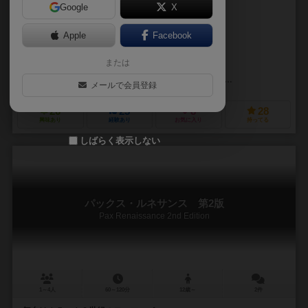
Google
X
作品説明文の編集者を募集中
Apple
Facebook
フィル・エクランド（Phil Eklund）
ジャスティン・グレイ（Justin 
または
ジョセフィン・ストランド（Josefin Strand）
アンナ・H・リンドバーグ
イオン・ゲーム・デザイン（Ion Game Design）
シエラマドレゲームズ（
メールで会員登録
26
25
8
28
興味あり
経験あり
お気に入り
持ってる
しばらく表示しない
パックス・ルネサンス 第2版
Pax Renaissance 2nd Edition
1～4人
60～120分
12歳～
2件