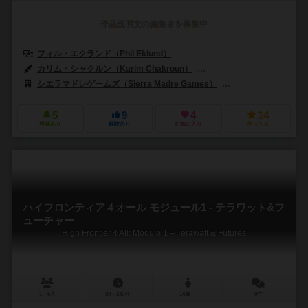
作品説明文の編集者を募集中
フィル・エクランド（Phil Eklund）
カリム・シャクルン（Karim Chakroun）
ヨハン・ペターソン（Johann
シエラマドレゲームズ（Sierra Madre Games）
イオン・ゲーム・デザイ
5
9
4
14
興味あり
経験あり
お気に入り
持ってる
ハイフロンティア４オール モジュール1 - テラワット&フ
ューチャー
High Frontier 4 All: Module 1 – Terawatt & Futures
1～5人
30～240分
14歳～
0件