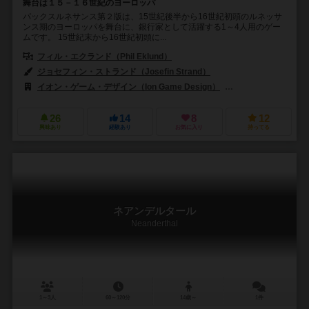
舞台は１５－１６世紀のヨーロッパ
パックスルネサンス第２版は、15世紀後半から16世紀初頭のルネッサ
ンス期のヨーロッパを舞台に、銀行家として活躍する1～4人用のゲー
ムです。 15世紀末から16世紀初頭に...
フィル・エクランド（Phil Eklund）
マット・エクランド（Matt Ekl
ジョセフィン・ストランド（Josefin Strand）
イオン・ゲーム・デザイン（Ion Game Design）
シエラマドレゲームズ（
26
14
8
12
興味あり
経験あり
お気に入り
持ってる
ネアンデルタール
Neanderthal
1～3人
60～120分
14歳～
1件