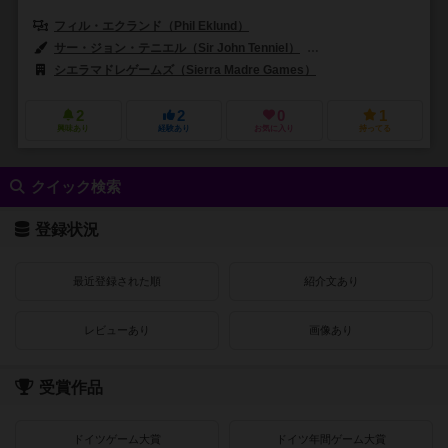
フィル・エクランド（Phil Eklund）
コール・ウェーレ（Cole Wehrl
サー・ジョン・テニエル（Sir John Tenniel）
コール・ウェーレ（Cole
シエラマドレゲームズ（Sierra Madre Games）
2
2
0
1
興味あり
経験あり
お気に入り
持ってる
クイック検索
登録状況
最近登録された順
紹介文あり
レビューあり
画像あり
受賞作品
ドイツゲーム大賞
ドイツ年間ゲーム大賞