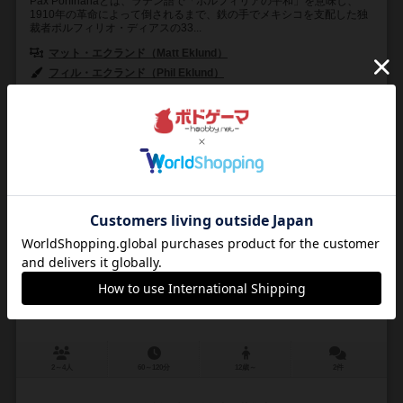
Pax Porfirianaとは、ラテン語で「ポルフィリアの平和」を意味し、
1910年の革命によって倒されるまで、鉄の手でメキシコを支配した独
裁者ポルフィリオ・ディアスの33...
マット・エクランド（Matt Eklund）
フィル・エクランド（Phil Ekl
フィル・エクランド（Phil Eklund）
シエラマドレゲームズ（Sierra Madre Games）
エディションズ・マスコ
6
4
1
3
興味あり
経験あり
お気に入り
持ってる
パックス・ルネサンス
Pax Renaissance
2～4人
60～120分
12歳～
2件