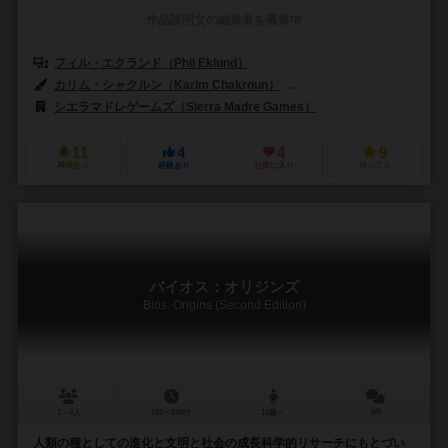
作品説明文の編集者を募集中
フィル・エクランド（Phil Eklund）
フィリップ・クラマーン（Philipp
カリム・シャクルン（Karim Chakroun）
フィル・エクランド（Phil 
シエラマドレゲームズ（Sierra Madre Games）
11
4
4
9
興味あり
経験あり
お気に入り
持ってる
バイオス：オリジンズ
Bios: Origins (Second Edition)
1～4人
120～240分
14歳～
0件
人類の種としての進化と文明と社会の成長科学的リサーチにもとづい