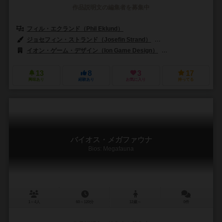
作品説明文の編集者を募集中
フィル・エクランド（Phil Eklund）
ジャスティン・グレイ（Justin 
ジョセフィン・ストランド（Josefin Strand）
アンナ・H・リンドバーグ
イオン・ゲーム・デザイン（Ion Game Design）
シエラマドレゲームズ（
13
8
3
17
興味あり
経験あり
お気に入り
持ってる
バイオス・メガファウナ
Bios: Megafauna
1～4人
60～120分
12歳～
0件