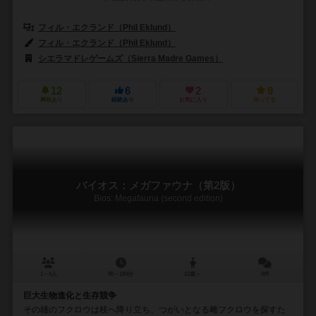
フィル・エクランド（Phil Eklund）
フィル・エクランド（Phil Eklund）
シエラマドレゲームズ（Sierra Madre Games）
12
6
2
9
興味あり
経験あり
お気に入り
持ってる
バイオス：メガファウナ（第2版）
Bios: Megafauna (second edition)
1～4人
90～180分
12歳～
0件
巨大生物進化と生存競争
その雄のフクロウは枝へ降り立ち、つがいとなる雌フクロウを探すた