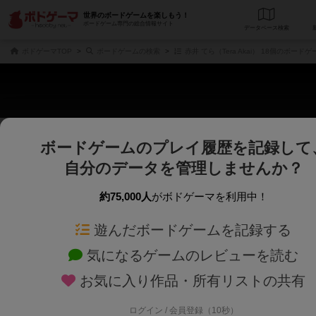
世界のボードゲームを楽しもう！
ボードゲーム専門の総合情報サイト
データベース
検
ボドゲーマTOP
ボードゲームの検索
赤井 てら（Tera Akai） 18個のボードゲ
ボードゲームのプレイ履歴を記録して
さくさく表示
じっくり表示
自分のデータを管理しませんか？
商品名、商品説明文、デザイナー名、テーマ名、メカニクス名を対象にフリー
ゲームデザイナー名を指定して
フリーワード
ゲームデザイナー
約75,000人
がボドゲーマを利用中！
遊んだボードゲームを記録する
対象年齢を指定します。
世界観や登場人
対象年齢
テーマ/フレー
気になるゲームのレビューを読む
お気に入り作品・所有リストの共有
ログイン / 会員登録（10秒）