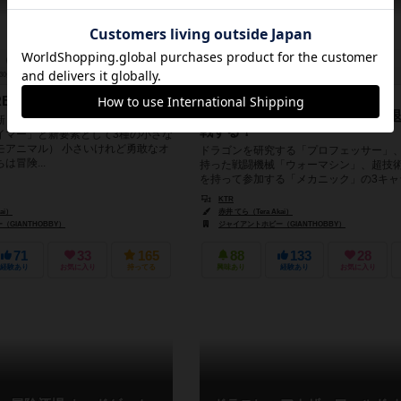
30分前後
10歳～
5件
－
－
ー
RE」拡張版第10弾
超技術研究機関「ユグドラシル」
って来た、2人と1機がドラゴン
新しい冒険者が登場します。 追加キ
戦する！
イマー」と新要素として3種の小さな
モアニマル） 小さいけれど勇敢なオ
ドラゴンを研究する「プロフェッサー」
は冒険...
持った戦闘機械「ウォーマシン」、超技
を持って参加する「メカニック」の3キャ
追加されます。 特筆すべきはプロ...
KTR
ai）
赤井 てら（Tera Akai）
GIANTHOBBY）
ジャイアントホビー（GIANTHOBBY）
71
33
165
88
133
28
経験あり
お気に入り
持ってる
興味あり
経験あり
お気に入り