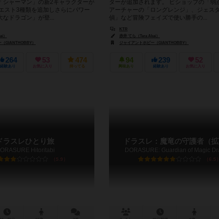
「シャーマン」の新2キャラクターが
ターが追加されます。 ビショップの「弱
クエスト3種類を追加しさらにパワー
アーチャーの「ロングレンジ」、ジェス
なドラゴン」が登...
偵」など冒険フェイズで使い勝手の...
KTR
ai）
赤井 てら（Tera Akai）
GIANTHOBBY）
ジャイアントホビー（GIANTHOBBY）
264
53
474
94
239
52
経験あり
お気に入り
持ってる
興味あり
経験あり
お気に入り
ドラスレひとり旅
ドラスレ：魔竜の守護者（拡
ORASURE Hitoritabi
DORASURE: Guardian of Magic D
5.9
6.5