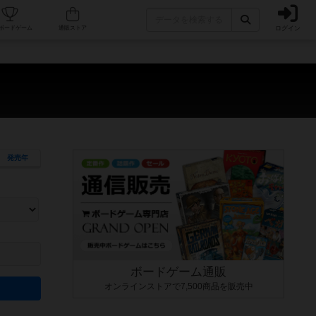
ログイン
カフェ/店舗
人気ボードゲーム
通販ストア
発売年
ます。マニュアルを読む時間や参加者へのルール説明時間は含まれていないため、初めて遊
できるよう、中世ファンタジー・クッキング・海賊同士の対決など、ゲームコンセプトを絞
にボードゲームに慣れている方向けの絞込機能です。例えば「ダイスロール」はランダム値
ボードゲーム通販
オンラインストアで7,500商品を販売中