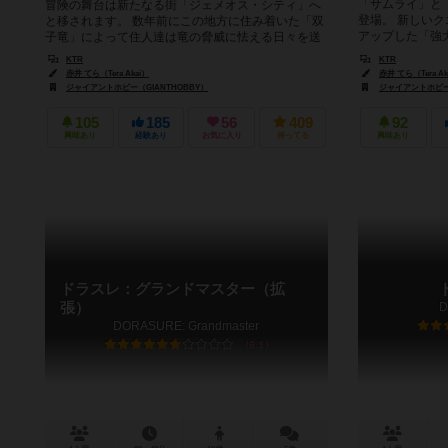
「サムライ」と
冒険の舞台は新たなる街「ジェメオス・シティ」へ
登場。 新しい
と移されます。 数年前にこの地方に住み着いた「双
アップした「強大
子竜」によって住人達は竜の脅威に怯える日々を送
っています。 凶悪な兄竜と狡猾...
KTR
KTR
赤井 てら（Tera Akai）
赤井 てら（Tera Ak
ジャイアントホビー（GIANTHOBBY）
ジャイアントホビー（
105
185
56
409
92
興味あり
経験あり
お気に入り
持ってる
興味あり
ドラスレ：グランドマスター（拡
張）
D
DORASURE: Grandmaster
6.1