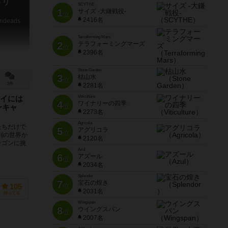
トリ
SCYTHE
1
サイズ -大鎌戦役-
位
2416名
Undeads
Terraforming Mars
2
テラフォーミングマーズ
位
2396名
Stone Garden
3
枯山水
位
2件
2281名
Viticulture
イには
4
ワイナリーの四季
位
ンキャ
2273名
Agricola
たちだけで
5
アグリコラ
位
別の世界か
2120名
ラゴンに挑
Azul
6
アズール
位
2034名
Splendor
7
宝石の煌き
位
105
2031名
持ってる
Wingspan
8
ウイングスパン
位
2007名