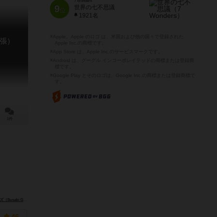
7 Wonders
9
世界の七不思議
位
1921名
※Apple、Apple のロゴ は、米国および他の国々で登録された
張）
Apple Inc.の商標です。
※App Store は、Apple Inc.のサービスマークです。
※Android は、グーグル インコーポレイテッドの商標または登録商
標です。
※Google Play とそのロゴは、Google Inc.の商標または登録商標で
す。
1件
sabi Games）