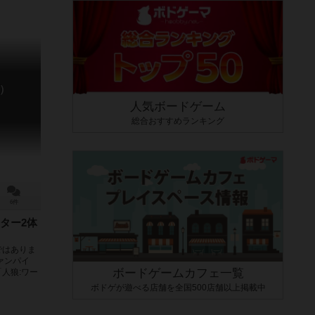
）
人気ボードゲーム
総合おすすめランキング
6件
ター2体
ではありま
ァンパイ
ボードゲームカフェ一覧
人狼:ワー
ボドゲが遊べる店舗を全国500店舗以上掲載中