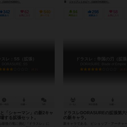
GIANTHOBBY）
ジャイアントホビー（GIANTHOBBY）
342
62
540
94
298
58
経験あり
お気に入り
持ってる
興味あり
経験あり
お気に入り
ラスレ：SS（拡張）
ドラスレ：帝国の刃（拡張
DORASURE: SS
DORASURE: Blade of Empire
6.3
6.5
30～40分
10歳～
5件
2～5人
30分前後
10歳～
と「シャーマン」の新2キャ
ドラスレDORASUREの拡張第六
場する拡張セット。
の新キャラ。
ね最後の竜に挑む『ドラスレ』に
新キャラである、ビショップ・アーチャ