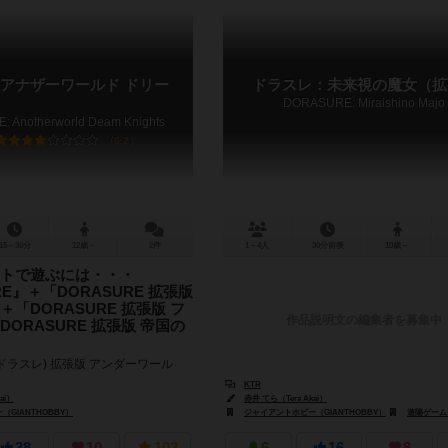
アナザーワールド ドリー
ドラスレ：未来視の魔女（拡
DORASURE: Miraishino Majo
 Anotherworld Deam Knights
6.2
15～30分
12歳～
2件
1～4人
30分前後
10歳～
トで遊ぶには・・・
RE』＋「DORASURE 拡張版
「DORASURE 拡張版 フ
作品説明文の編集者を募集中
ORASURE 拡張版 帝国の
(ドラスレ) 拡張版 アンダーワール
 今まで登場したキャラクターのビジ
KTR
変更し、 いつもと少しだけ違う
ai）
赤井 てら（Tera Akai）
を体...
GIANTHOBBY）
ジャイアントホビー（GIANTHOBBY）
遊陽ゲームズ（Su