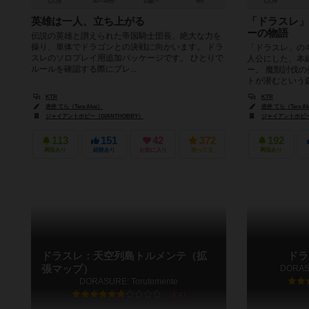
1人用
30～40分
10歳～
5件
1人用
英雄は一人、立ち上がる
「ドラスレ」
ーの物語
伝説の英雄と讃えられた帝国騎士団長、絶大な力を
操り、単体でドラゴンとの決戦に向かいます。 ドラ
「ドラスレ」の
スレのソロプレイ用追加パッケージです。 ひとりで
人公にした、本
ルールを確認する際にプレ...
ー。 魔獣討伐
トが潜むという森
KTR
KTR
赤井 てら（Tera Akai）
赤井 てら（Tera Ak
ジャイアントホビー（GIANTHOBBY）
ジャイアントホビー（
113
151
42
372
192
興味あり
経験あり
お気に入り
持ってる
興味あり
ドラスレ：天空列島トルメンテ（拡
ドラ
張マップ）
DORASU
DORASURE: Torutemente
6.4