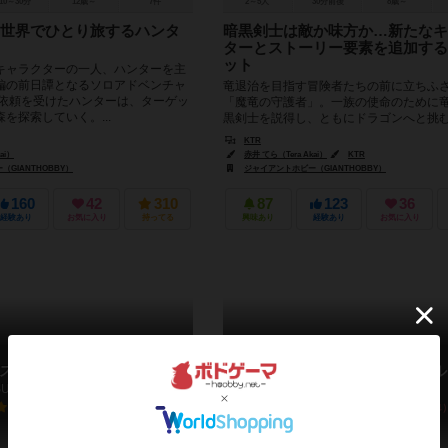
10～30分
12歳～
7件
2～5人
30分前後
8歳～
世界でひとり旅するハンタ
暗黒剣士は敵か味方か…新たなキ
ターとストーリー要素を追加する
ット
キャラクターの一人、ハンターを主
編の前日譚となるソロアドベンチャ
竜退治を目指す冒険者たちの前に立ちふ
の依頼を受けたハンターは、ターゲッ
「魔竜の守護者」。一族の使命のために
を探索していく。...
黒剣士を説得し、ともにドラゴンへと挑
きるでしょうか。「魔竜の守護者」として.
KTR
ai）
赤井 てら（Tera Akai）
KTR
GIANTHOBBY）
ジャイアントホビー（GIANTHOBBY）
160
42
310
87
123
36
経験あり
お気に入り
持ってる
興味あり
経験あり
お気に入り
スレ：小さな大冒険
ドラスレ：ユグドラシル
RE: Chiisana Daibouken
DORASURE: Yggdrasil
6.3
6.4