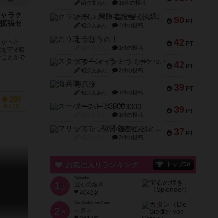
4件
紹介文あり
18件の投稿
ャラク
クランク! ：冒険者たち（拡張）
50
PT
拡張セ
紹介文あり
4件の投稿
とうほうの！
42
さがった
PT
紹介文なし
1件の投稿
竜を守る暗
むことがで
スターマイン・ラミー ポケット
42
..
PT
紹介文あり
2件の投稿
海兵隊
39
PT
紹介文あり
1件の投稿
289
スーパーストア3000
持ってる
39
PT
紹介文なし
1件の投稿
フリップ７：復讐心とともに
37
PT
紹介文なし
2件の投稿
お気に入りランキング
トップ50
Splendor
1
宝石の煌き
位
4042名
Die Siedler von Catan
2
カタン
位