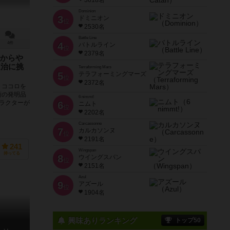
3618名
Dominion
3
ドミニオン
位
2530名
Battle Line
4件
4
バトルライン
位
2379名
からや
退治に挑
Terraforming Mars
5
テラフォーミングマーズ
位
2372名
、ココロを
術の発明品
6 nimmt!
ラクターが
6
ニムト
位
2202名
Carcassonne
7
カルカソンヌ
位
2191名
241
Wingspan
持ってる
8
ウイングスパン
位
2151名
Azul
9
アズール
位
1904名
興味ありランキング
トップ50