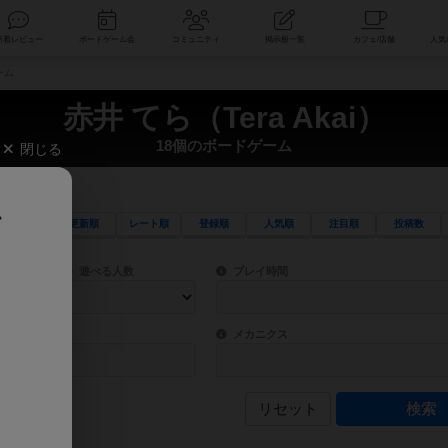
索
新着レビュー
ボードゲーム会
コミュニティ
掲示板一覧
ーム
赤井 てら（Tera Akai）
18個のボードゲーム
閉じる
、
更新順
レート順
登録順
人気順
注目順
投稿数
ワード検索ができます。
検索できます。
プレイ対象人数に含まれるボードゲームを指定します。
目安となる所要時間を指定することができ
遊べる人数
プレイ時間
物などモチーフ・ストーリーを指定することができます。直感的にゲームシステムを理解
ゲーム性を構成するコアシステムです。主
バー
メカニクス
リセット