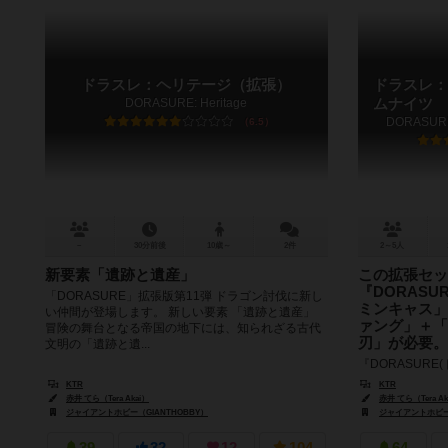
ドラスレ：ヘリテージ（拡張）
ドラスレ：
DORASURE: Heritage
ムナイツ
DORASURE:
6.5
－
30分前後
10歳～
2件
2～5人
新要素「遺跡と遺産」
この拡張セッ
『DORASU
「DORASURE」拡張版第11弾 ドラゴン討伐に新し
ミンキャス」＋
い仲間が登場します。 新しい要素 「遺跡と遺産」
ァング」＋「D
冒険の舞台となる帝国の地下には、知られざる古代
刃」が必要。
文明の「遺跡と遺...
『DORASURE
ド』シリーズは
KTR
KTR
ュアルを大きく
赤井 てら（Tera Akai）
赤井 てら（Tera Ak
『DORASURE』
ジャイアントホビー（GIANTHOBBY）
ジャイアントホビー（