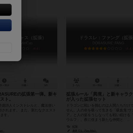
レ：ミンキャス（拡張）
ドラスレ：ファング（拡張
DORASURE: MinCas
DORASURE: FANG
6.4
6.4
25～35分
10歳～
5件
2～5人
25～35分
10歳～
RASUREの拡張第一弾。新キ
拡張ルール「異境」と新キャラク
スト。
が入った拡張セット
吟遊詩人ミンストレルと、魔法使い
ドラゴンに戦いを挑むのは人間たちだけ
加されます。 また、新たなクエスト
せん。人の命を吸って生きる「吸血鬼:ヴ
います。
ア」と人の姿をうしなっても戦い続ける「
ウルフ」。夜に住まう新たな仲間と、...
KTR
ai）
赤井 てら（Tera Akai）