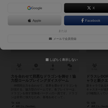
Google
X
Apple
Facebook
ドラスレ
ドラス
または
DORASURE
メールで会員登録
6.5
しばらく表示しない
2～5人
30～40分
10歳～
60件
2～5人
力を合わせて邪悪なドラゴンを倒せ！協
ドラスレDO
力型ロールプレイングダイスゲーム
ャラと新クエ
仲間同士力を合わせて、世界を脅かすドラゴンを
新キャラである
討伐する、協力型のゲームです。各プレイヤーは、
キャスターが追
ドラゴンを倒す冒険者パーティの一員です。ドラゴ
が3種類入って
ンは非常に強大なため、各地をめぐって...
KTR
KTR
赤井 てら（Tera Akai）
赤井 てら（Tera Ak