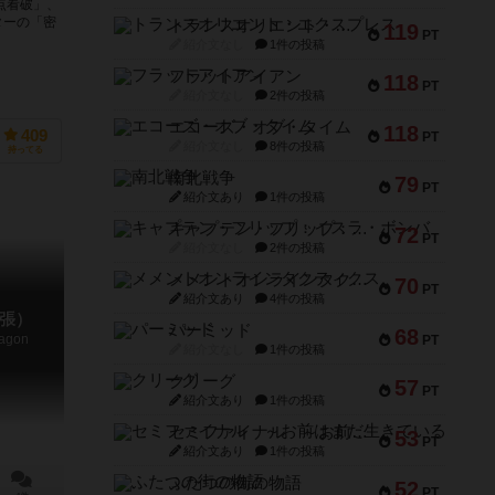
点看破」、
ターの「密
トランスオリエント・エクスプレス
119
PT
紹介文なし
1件の投稿
フラットアイアン
118
PT
紹介文なし
2件の投稿
エコーズ・オブ・タイム
118
409
PT
紹介文なし
8件の投稿
持ってる
南北戦争
79
PT
紹介文あり
1件の投稿
キャプテン・フリップ：イスラ・ボンバ
72
PT
紹介文なし
2件の投稿
メメントオンラインタクティクス
70
PT
紹介文あり
4件の投稿
張）
パーミッド
68
ragon
PT
紹介文なし
1件の投稿
クリーグ
57
PT
紹介文あり
1件の投稿
セミファイナル ～お前はまだ生きている～
53
PT
紹介文あり
1件の投稿
ふたつの街の物語
52
PT