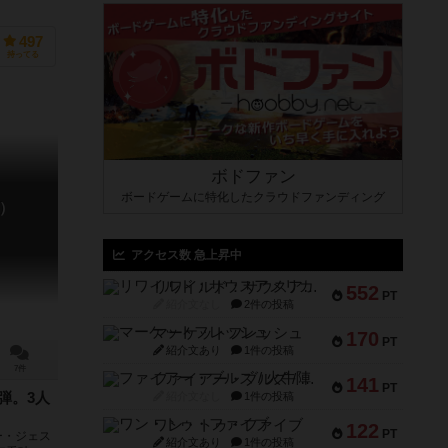
497
持ってる
ボドファン
ボードゲームに特化したクラウドファンディング
）
アクセス数 急上昇中
リワイルド：サウスアメリカ
552
PT
紹介文なし
2件の投稿
マーケットフレッシュ
170
PT
紹介文あり
1件の投稿
7件
ファイアー・ブルズ / 火牛陣
141
PT
紹介文なし
1件の投稿
弾。3人
ワン・トゥ・ファイブ
122
PT
ー・ジェス
紹介文あり
1件の投稿