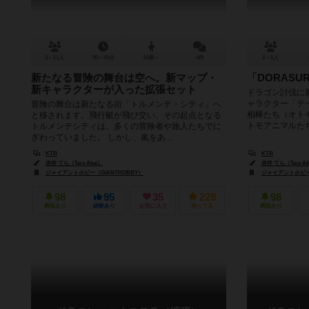
2～11人
30～40分
10歳～
4件
2～5人
新たなる冒険の舞台は空へ。新マップ・
「DORASU
新キャラクターが入った拡張セット
ドラゴン討伐に
ャラクター「テ
冒険の舞台は新たなる街「トルメンテ・シティ」へ
相棒たち（オト
と移されます。飛行艇が飛び交い、その起点となる
トモアニマルたち
トルメンテシティは、多くの冒険者や旅人たちでに
ぎわっていました。 しかし、嵐をあ...
KTR
KTR
赤井 てら（Tera Akai）
赤井 てら（Tera Ak
ジャイアントホビー（GIANTHOBBY）
ジャイアントホビー（
98
95
35
228
98
興味あり
経験あり
お気に入り
持ってる
興味あり