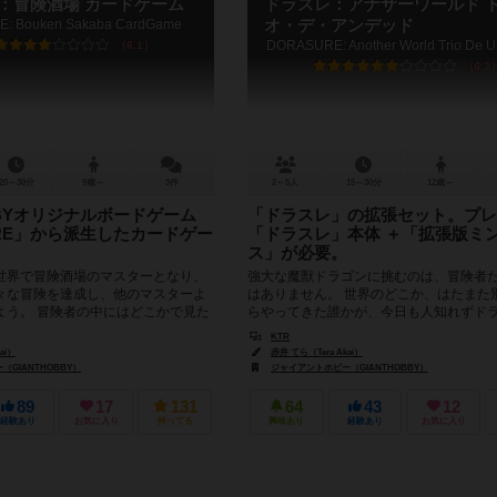
：冒険酒場 カードゲーム
ドラスレ：アナザーワールド 
: Bouken Sakaba CardGame
オ・デ・アンデッド
DORASURE: Another World Trio De 
6.1
6.2
20～30分
9歳～
3件
2～5人
15～30分
12歳～
BBYオリジナルボードゲーム
「ドラスレ」の拡張セット。プレ
URE」から派生したカードゲー
「ドラスレ」本体 ＋「拡張版ミ
ス」が必要。
世界で冒険酒場のマスターとなり、
強大な魔獣ドラゴンに挑むのは、冒険者
々な冒険を達成し、他のマスターよ
はありません。 世界のどこか、はたまた
よう。 冒険者の中にはどこかで見た
らやってきた誰かが、今日も人知れずド
ちも？
んでいるかもしれないのです。 ...
KTR
ai）
赤井 てら（Tera Akai）
GIANTHOBBY）
ジャイアントホビー（GIANTHOBBY）
89
17
131
64
43
12
経験あり
お気に入り
持ってる
興味あり
経験あり
お気に入り