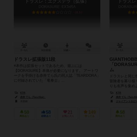
ドラスレ：エクステラ（拡張）
ドラスレ
DORASURE: EXTeRA
DORASURE
6.5
2～5人
30分前後
10歳～
2件
2～5人
ドラスレ拡張版11段
GIANTHO
「DORAS
※本作は拡張セットであるため、遊ぶには
ム
【DORASURE】本体が必要になります。 アートワ
ークを手掛ける赤井てら氏の同人誌「TEARDORA」
ドラスレと同じ
に付録されていた「竜拳士」...
冒険者を募り様
りも名声を集め
ようなキャラた
KTR
KTR
赤井 てら（Tera Akai）
赤井 てら（Tera Ak
未登録
ジャイアントホビー（
50
58
21
149
58
興味あり
経験あり
お気に入り
持ってる
興味あり