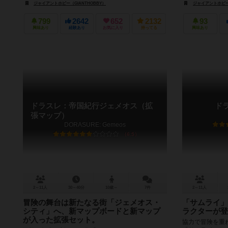
ジャイアントホビー（GIANTHOBBY）
ジャイアントホビー（
799
2642
652
2132
93
興味あり
経験あり
お気に入り
持ってる
興味あり
ドラスレ：帝国紀行ジェメオス（拡
ド
張マップ）
DORASURE: Gemeos
6.5
2～11人
30～40分
10歳～
7件
2～11人
冒険の舞台は新たなる街「ジェメオス・
「サムライ」
シティ」へ、新マップボードと新マップ
ラクターが登
が入った拡張セット。
協力で冒険を重