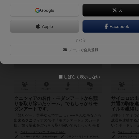
Google
X
Apple
Facebook
モダンアート：カードゲーム
または
Masters Gallery
メールで会員登録
6.3
しばらく表示しない
2～5人
20～30分
8歳～
15件
2～6人
クニツィアの名作・モダンアートから競
サイコロの出
りを取り除いたゲーム。でもしっかりモ
共通の駒を進
ダンアートです。
イルを獲得し
「競りゲー、苦手なんです……」──そんなあなたも
刑事として７つ
出来るクニツィアの名作『モダンアート』のカード
成員を逮捕する
版。競り要素をごっそり取り除いてもしっかりモダ
いくボードゲー
ンアートしている？！ 絵画のコレ...
獄されたら、ゲー
ライナー・クニツィア（Reiner Knizia）
ライナー・クニツィア（
エドガー・デガス（Edgar Degas）
クラウド・モネット（Claude Monet）
ポール・ニーマイヤー（P
フェリックス・キンデラ