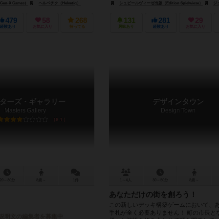
n-X Games）
オーヤ（Oya）
ヘルベチク（Helvetiq）
シュピールヴィーゼ出版（Edition Spielwiese）
ジェンX
479
58
268
131
281
29
経験あり
お気に入り
持ってる
興味あり
経験あり
お気に入り
ターズ・ギャラリー
デザインタウン
Masters Gallery
Design Town
6.1
20～30分
8歳～
1件
1～4人
30～50分
8歳～
あなただけの街を創ろう！
この新しいデッキ構築ゲームにおいて、
手札が全く必要ありません！ 町の市長と
説明文の編集者を募集中