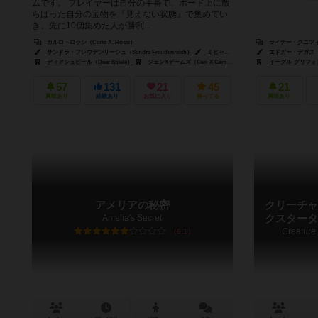
ムです。 プレイヤーは自分の手番で、ボード上に散
らばった自分の宝物を『見えない状態』で集めてい
き、先に10個集めた人が勝利...
カルロ・ロッシ（Carlo A. Rossi）
ライナー・クニツィア（
サンドラ・フレウデンリーシュ（Sandra Freudenreich）
ミヒャエル・メンツェル（Michael Menzel）
エドガー・デガス（Ed
ディアシュピール（Dear Spiele）
ジェンXゲームズ（Gen-X Games）
キキガニエ？（Kikigagn
イーグル-グリフォン・
57
131
21
45
21
興味あり
経験あり
お気に入り
持ってる
興味あり
アメリアの秘密
クリーチャ
Amelia's Secret
クスタータ
Creature 
6.1