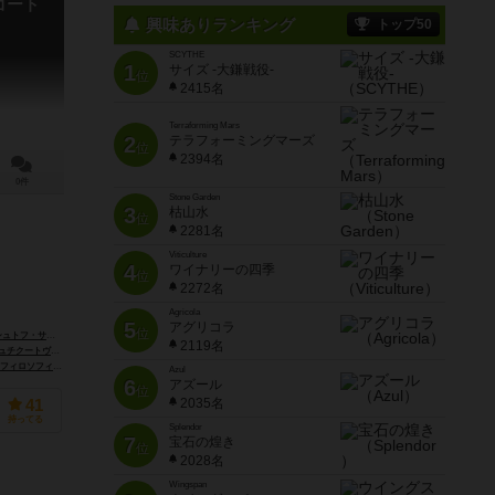
ゴート
興味ありランキング
トップ50
SCYTHE
1
サイズ -大鎌戦役-
位
2415名
Terraforming Mars
2
テラフォーミングマーズ
位
2394名
0件
Stone Garden
3
枯山水
位
2281名
Viticulture
4
ワイナリーの四季
位
2272名
Agricola
5
アグリコラ
位
ー（Krzysztof Cywicki）
クリストフ・ハナス（Krzysztof Hanusz）
2119名
na Szczykutowicz）
フィロソフィア エディションズ（Filosofia Éditions）
ジェンXゲームズ（Gen-X Games）
Azul
6
アズール
位
2035名
41
持ってる
Splendor
7
宝石の煌き
位
2028名
Wingspan