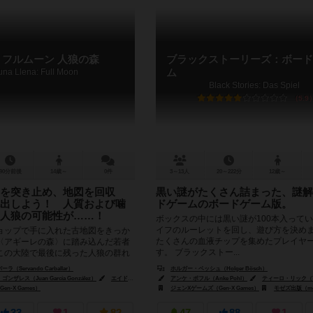
/ フルムーン 人狼の森
ブラックストーリーズ：ボード
una Llena: Full Moon
ム
Black Stories: Das Spiel
5.9
90分前後
14歳～
0件
3～13人
20～222分
12歳～
を突き止め、地図を回収
黒い謎がたくさん詰まった、謎解
出しよう！ 人質および噛
ドゲームのボードゲーム版。
人狼の可能性が……！
ボックスの中には黒い謎が100本入ってい
イフのルーレットを回し、遊び方を決め
ョップで手に入れた古地図をきっか
たくさんの血液チップを集めたプレイヤ
〈アギーレの森〉に踏み込んだ若者
す。 ブラックストー...
この大陸で最後に残った人狼の群れ
何も知らない若者たち...
Servando Carballar）
ホルガー・ベッシュ（Holger Bösch）
レス（Juan García González）
エイドリアン・ロペス（Adrián López）
アンケ・ポフル（Anke Pohl）
ティーロ・リック（Thi
n-X Games）
ジェンXゲームズ（Gen-X Games）
モゼズ出版（moses. 