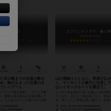
カルテル
スプリングメドウ・春の草
Kartel
Spring Meadow
5.9
6.2
15分前後
6歳～
10件
1～4人
15～60分
10歳～
た目の数までの任意の数を
山の雪解けとともに、草原が広が
め、駒が止まった位置のタ
く。マーモットの巣穴に注意して
ていくゲーム
なハイキングルートを選ぼう。
のマフィア団を捜査し、マフィア構
ようやく咲き始めた花々が厳しい冬の終
か、賄賂を受け取るかを毎回選んで
ています。 日ごとに陽は長くなり、雪を
ム。５人目のマフィア団のボスが投
す。 青々とした草原が真っ盛りで、好奇
ム終了です。ゲーム終...
ーモットたちは冬眠からゆ...
Reiner Knizia）
ウヴェ・ローゼンベルク（Uwe Rosenberg）
aul Niemeyer）
ン（Felix Kindelan）
アンドレア・ボークホフ（Andrea Boekhoff）