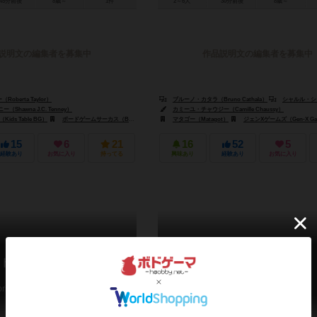
45分前後
8歳～
1件
2～6人
30分前後
8歳～
説明文の編集者を募集中
作品説明文の編集者を募集中
berta Taylor）
ブルーノ・カタラ（Bruno Cathala）
シャルル・シュヴァリエ（Cha
Shawna J.C. Tenney）
カミーユ・チャウジー（Camille Chaussy）
ズ・UK（Hachette Board Games UK）
ds Table BG）
ボードゲームサーカス（Board Game Circus）
マタゴー（Matagot）
ジェンXゲームズ（Gen-X Games）
ジェンXゲームズ（Gen-X Ga
15
6
21
16
52
5
経験あり
お気に入り
持ってる
興味あり
経験あり
お気に入り
トーリーズ：セックス＆
クァンタム
Quantum
ories: Sex and Crime Edition