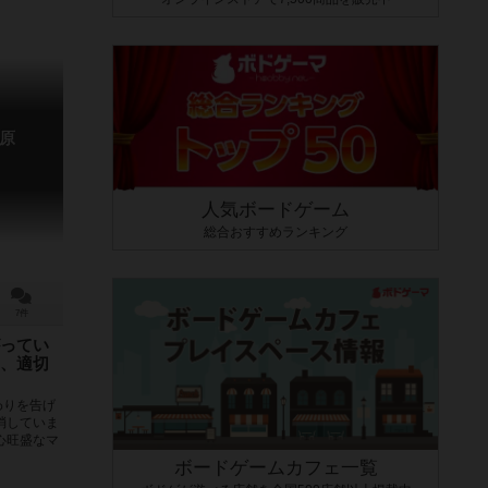
原
人気ボードゲーム
総合おすすめランキング
7件
ってい
、適切
わりを告げ
消していま
心旺盛なマ
ボードゲームカフェ一覧