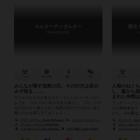
ホルターディポルター
満月 
Holterdipolter
L
2～4人
10～20分
5歳～
0件
2～7人
みんなが探す知恵の石。その行方は音の
人狼のねぐら
みぞ知る……。
し、森から脱
まれた仲間は
ヴァルプルギスの夜をモチーフとしたパーティゲー
ムです。 ゴロゴロと転がる音を頼りに、ブロックス
アンティークシ
山の頂上から落とされた知恵の石がどの出口に辿り
けに興味本位で
着いたかを探り当てましょう！ ...
たち。その森は
の縄張りだった。
グイド・ホフマン（Guido Hoffmann）
イェンス・ペーター・シュリーマン（Jens-Peter Schliemann）
サーバンド・カルバーラ（
アンジェ・フラッド（Antje Flad）
ユアン・ガルシア・ゴンザ
ジェンXゲームズ（Gen-X Games）
モゼズ出版（moses. Verlag GmbH）
ジェンXゲームズ（Ge