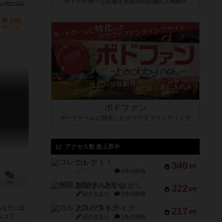
ボドゲが遊べる店舗を全国500店舗以上掲載中
ゲームズ（Gen-X Games）
ストロングホールド ゲームズ（Stronghold Games）
149
持ってる
ボドファン
ボードゲームに特化したクラウドファンディング
アクセス数 急上昇中
コレクト！
340
PT
紹介文なし
1件の投稿
6件
無限まちがいさがし
322
PT
紹介文あり
2件の投稿
ガルフストライク
あなたには
217
PT
なって、
紹介文あり
1件の投稿