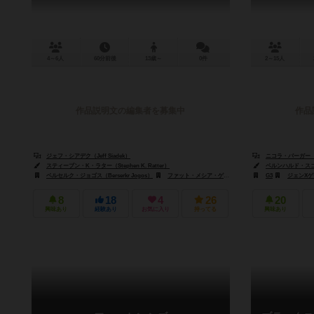
4～6人
60分前後
13歳～
0件
2～15人
作品説明文の編集者を募集中
作品
ジェフ・シアデク（Jeff Siadek）
ニコラ・バーガー（Nic
スティーブン・K・ラター（Stephen K. Ratter）
ベルンハルド・スコプニ
ベルセルク・ジョゴス（Berserkr Jogos）
ファット・メシア・ゲームズ（Fat Messiah Games）
G3
ジェンXゲー
8
18
4
26
20
興味あり
経験あり
お気に入り
持ってる
興味あり