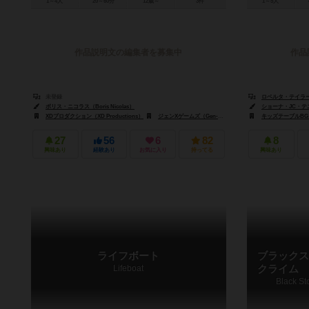
1～4人
20～60分
12歳～
3件
1～5人
作品説明文の編集者を募集中
作品
未登録
ロベルタ・テイラー（Ro
ボリス・ニコラス（Boris Nicolas）
ショーナ・JC・テニー（
XDプロダクション（XD Productions）
ジェンXゲームズ（Gen-X Games）
アシェット・ボードゲーム
キッズテーブルBG（Ki
27
56
6
82
8
興味あり
経験あり
お気に入り
持ってる
興味あり
ライフボート
ブラックス
Lifeboat
クライム
Black St