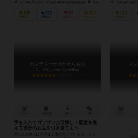
イーグル-グリフォン・ゲームズ（Eagle-Gryphon Games）
ジェンXゲームズ（Gen-X Games）
ジェンXゲームズ（Ge
155
372
60
317
110
興味あり
経験あり
お気に入り
持ってる
興味あり
カステリーナのたからもの
マス
Der Schatz von Castellina
6.0
2～4人
15分前後
5歳～
4件
2～5人
手を入れてゴソゴソお宝探し！配置を覚
えて自分のお宝を引き当てよう
見た目の割には小さな子供に向いているボードゲー
作品