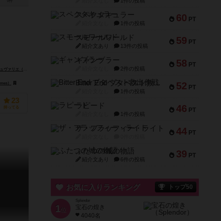
紹介文なし
1件の投稿
0件
スペクタキュラー
60
PT
紹介文なし
1件の投稿
スモールワールド
59
PT
紹介文あり
13件の投稿
ギャンブラー
58
PT
紹介文なし
2件の投稿
rles Chevallier）
Bitter End ブタペスト救出作戦
52
mes）
ペガサス・シュピーレ（Pegasus Spiele）
PT
紹介文なし
1件の投稿
23
ラピード
46
持ってる
PT
紹介文なし
1件の投稿
ザ・フラッフィー・ライト
44
PT
紹介文なし
0件の投稿
ふたつの城の物語
39
PT
紹介文あり
6件の投稿
お気に入りランキング
トップ50
Splendor
1
宝石の煌き
位
4040名