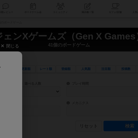
索
新着レビュー
ボードゲーム会
コミュニティ
掲示板一覧
1個のボードゲーム
ジェンXゲームズ（Gen X Games
41個のボードゲーム
閉じる
、
更新順
レート順
登録順
人気順
注目順
投稿数
ワード検索ができます。
検索できます。
プレイ対象人数に含まれるボードゲームを指定します。
目安となる所要時間を指定することができ
遊べる人数
プレイ時間
物などモチーフ・ストーリーを指定することができます。直感的にゲームシステムを理解
ゲーム性を構成するコアシステムです。主
バー
メカニクス
リセット