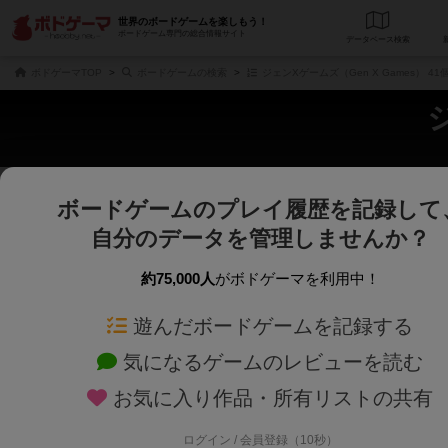
世界のボードゲームを楽しもう！
ボードゲーム専門の総合情報サイト
データベース
検
ボドゲーマTOP
ボードゲームの検索
ジェンXゲームズ（Gen X Games） 4
ボードゲームのプレイ履歴を記録して
さくさく表示
じっくり表示
自分のデータを管理しませんか？
商品名、商品説明文、デザイナー名、テーマ名、メカニクス名を対象にフリー
ゲームデザイナー名を指定して
フリーワード
ゲームデザイナー
約75,000人
がボドゲーマを利用中！
遊んだボードゲームを記録する
対象年齢を指定します。
世界観や登場人
対象年齢
テーマ/フレー
気になるゲームのレビューを読む
お気に入り作品・所有リストの共有
ログイン / 会員登録（10秒）