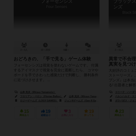
フォーセンシズ
ブラックス
Four Senses
ンズ
Black St
2～3人
10～20分
8歳～
2件
2～15人
おどろきの、「手で見る」ゲーム体験
異常で不合理
真実を見つけ
フォーセンシズは視覚を使わないゲームです。 付属
するアイマスクで視覚を完全に遮断したら、 コマや
大好評のコミュ
ボードを手でさわった感覚だけで判断し、 勝利条件
ストーリーズ』
に近づけさせます。 ...
プンズ』は本当
る! 出題者と解答
山本 光夫（Mitsuo Yamamoto）
コリーナ・ハーダー（C
フロリアン・ベロン（Florian Bellon）
山本 光夫（Mitsuo Yamamoto）
ベルンハルド・スコプニ
ロジーゲームズ（LOGY GAMES）
ジェンXゲームズ（Gen-X Games）
ヘルベチク（Helvetiq）
ガラパボス・ジョゴス（
15
19
3
19
23
興味あり
経験あり
お気に入り
持ってる
興味あり