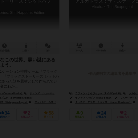
トーリーズ：シットハプ
アルカトラズ：ザ・スケープ
Alcatraz: The Scapegoat
ories: Shit Happens Edition
20分前後
12歳～
0件
3～4人
45～60分
15歳～
なこの世界。黒い謎にある
よう。
ニケーション推理ゲーム『ブラック
作品説明文の編集者を募集中
。 『ブラックストーリーズ シットハ
にあった話を題材として作られてい
者にわか...
orinna Harder）
ジェンズ・シューマッハ（Jens Schumacher）
ラファウ・サイヴィッキ（Rafał Cywicki）
クルシシュトフ・サイウィッキ
ク（Bernhard Skopnik）
ラファウ・バダン（Rafał Badan）
マルティナ・シュチクートヴィチ（Marty
Galápagos Jogos）
ジェンXゲームズ（Gen-X Games）
クラニオ・クリエーションズ（Cranio Creations）
ミンドク（MINDOK）
34
2
58
9
24
2
経験あり
お気に入り
持ってる
興味あり
経験あり
お気に入り