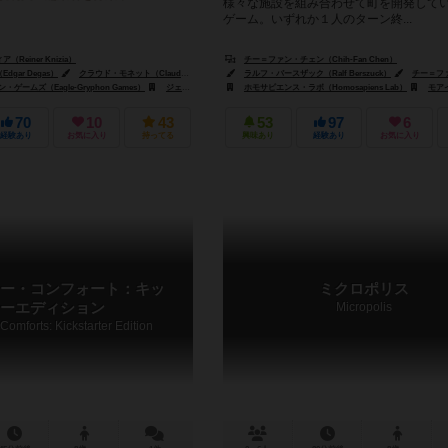
様々な施設を組み合わせて町を開発して
ゲーム。いずれか１人のターン終...
Reiner Knizia）
チー＝ファン・チェン（Chih-Fan Chen）
gar Degas）
クラウド・モネット（Claude Monet）
ポール・ニーマイヤー（Paul Niemeyer）
ラルフ・バースザック（Ralf Berszuck）
チー＝ファン・チェン（
e?）
ゲームズ（Eagle-Gryphon Games）
ジェンXゲームズ（Gen-X Games）
ホモサピエンス・ラボ（Homosapiens Lab）
オーヤ（Oya）
モアイディアーズ・ゲーム
70
10
43
53
97
6
経験あり
お気に入り
持ってる
興味あり
経験あり
お気に入り
ー・コンフォート：キッ
ミクロポリス
ーエディション
Micropolis
Comforts: Kickstarter Edition