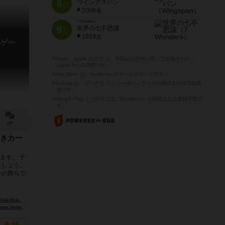
8
ウイングスパン
位
2006名
7 Wonders
9
世界の七不思議
位
1919名
ゲー
※Apple、Apple のロゴ は、米国および他の国々で登録された
Apple Inc.の商標です。
※App Store は、Apple Inc.のサービスマークです。
※Android は、グーグル インコーポレイテッドの商標または登録商
標です。
※Google Play とそのロゴは、Google Inc.の商標または登録商標で
す。
0件
きカー
ます。 ナ
ましょう。
ーの勝ちで
lo Rick）
ベルンハルド・スコプニク（Bernhard Skopnik）
Verlag GmbH）