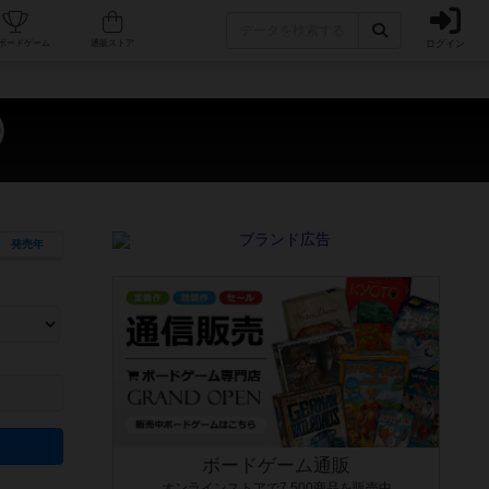
ログイン
カフェ/店舗
人気ボードゲーム
通販ストア
）
発売年
ます。マニュアルを読む時間や参加者へのルール説明時間は含まれていないため、初めて遊
できるよう、中世ファンタジー・クッキング・海賊同士の対決など、ゲームコンセプトを絞
にボードゲームに慣れている方向けの絞込機能です。例えば「ダイスロール」はランダム値
ボードゲーム通販
オンラインストアで7,500商品を販売中