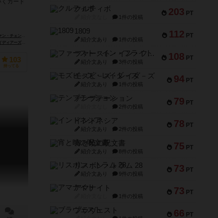
いくカード
クルティボ
203
PT
紹介文なし
1件の投稿
1809
112
PT
Chih-Fan Chen）
アダム・マクアイヴァー（Adam P. McIver）
紹介文あり
1件の投稿
・デザイン（Moaideas Game Design）
ジェンXゲームズ（Gen-X Games）
ファースト・イン・フライト
108
PT
103
紹介文あり
3件の投稿
持ってる
モズビ－ズ・レイダ－ズ
94
PT
紹介文あり
1件の投稿
テンプテーション
79
PT
紹介文なし
2件の投稿
インドネシア
78
PT
紹介文あり
2件の投稿
宵と暁の呪文書
75
PT
紹介文あり
8件の投稿
リスボン・トラム 28
73
PT
紹介文あり
9件の投稿
アマナイト
73
PT
紹介文なし
1件の投稿
ブラヴェスト
66
PT