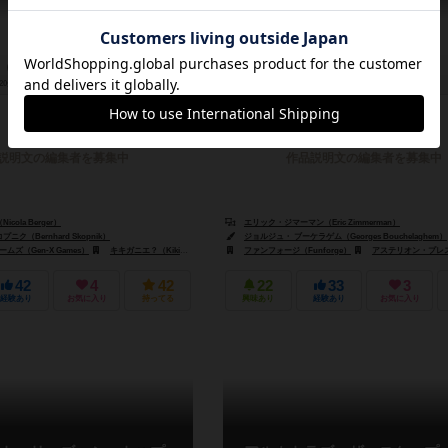
20分前後
17歳～
1件
2～4人
60分前後
13歳～
説明文の編集者を募集中
作品説明文の編集者を募集中
ola Berger）
エリック・ジマーマン（Eric Zimmerman）
ク（Bernhard Skopnik）
ジョルジュ・ ブーケラゲム（Georges Bouchelaghem）
ムズ（Gen-X Games）
ジェンXゲームズ（Gen-X Games）
キキガニエ？（Kikigagne?）
ファンフォージ（Funforge）
アステリオン・プレス（Aster
42
4
42
22
33
3
経験あり
お気に入り
持ってる
興味あり
経験あり
お気に入り