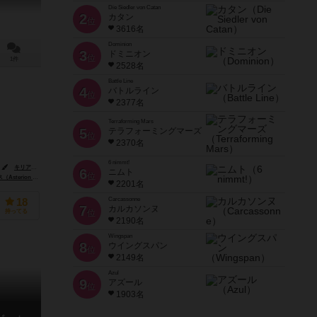
Die Siedler von Catan
2
カタン
位
3616名
Dominion
3
ドミニオン
位
1件
2528名
Battle Line
4
バトルライン
位
2377名
Terraforming Mars
5
テラフォーミングマーズ
位
2370名
6 nimmt!
キリアン・ヤナー（Kieran Yanner）
6
ニムト
位
ion Press）
ジェンXゲームズ（Gen-X Games）
2201名
Carcassonne
18
7
カルカソンヌ
持ってる
位
2190名
Wingspan
8
ウイングスパン
位
2149名
Azul
9
アズール
位
1903名