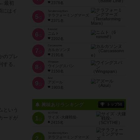
分←最初
2378名
頃にはイ
Terraforming Mars
5
テラフォーミングマーズ
位
2371名
6 nimmt!
6
ニムト
位
2202名
Carcassonne
7
カルカソンヌ
位
2191名
かのプレ
Wingspan
利する。
8
ウイングスパン
位
2150名
Azul
9
アズール
位
1903名
興味ありランキング
トップ50
ムという
SCYTHE
1
カードが
サイズ -大鎌戦役-
位
2415名
Terraforming Mars
2
テラフォーミングマーズ
位