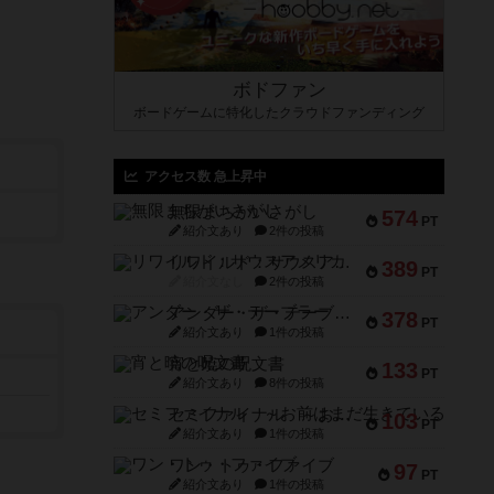
ボドファン
ボードゲームに特化したクラウドファンディング
アクセス数 急上昇中
無限まちがいさがし
574
PT
紹介文あり
2件の投稿
リワイルド：サウスアメリカ
389
PT
紹介文なし
2件の投稿
アンダー・ザ・テーブラー
378
PT
紹介文あり
1件の投稿
宵と暁の呪文書
133
PT
紹介文あり
8件の投稿
セミファイナル ～お前はまだ生きている～
103
PT
紹介文あり
1件の投稿
ワン・トゥ・ファイブ
97
PT
紹介文あり
1件の投稿