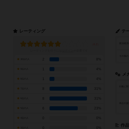
レーティング
テ
政治経済
レーティングを行うには
ログイン
が必要です
その他の
2
8%
10点の人
1
4%
9点の人
メ
1
4%
8点の人
行動に関
8
31%
7点の人
8
31%
6点の人
得点や資
6
23%
5点の人
0
0%
4点の人
作
0
0%
3点の人