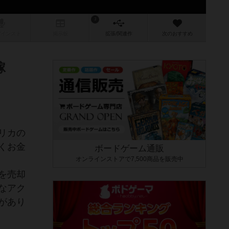
3
/インスト
掲示板
拡張/関連
作
次のおすすめ
稼
リカの
くお金
ボードゲーム通販
オンラインストアで7,500商品を販売中
を売却
なアク
があり