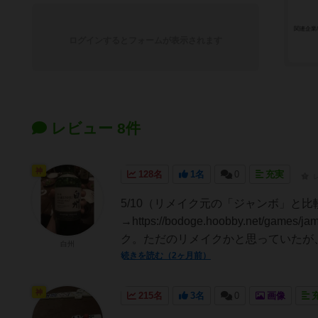
関連企業
ログインするとフォームが表示されます
レビュー 8件
神
128名
1名
0
充実
5/10（リメイク元の「ジャンボ」と
→https://bodoge.hoobby.net/
ク。ただのリメイクかと思っていたが、
白州
続きを読む（2ヶ月前）
神
215名
3名
0
画像