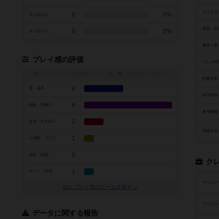
タイトル
0
0%
2点の人
原題・英
0
0%
1点の人
参加人数
プレイ感の評価
プレイ時
トグルスイッチを押すとプレイ感（
※
）の投票ができます
対象年齢
4
運・確率
発売時期
9
戦略・判断力
参考価格
2
交渉・立ち回り
関連作品
1
心理戦・ブラフ
0
攻防・戦闘
ク
1
アート・外見
ゲームデ
似たプレイ感のゲームを探す→
アートワ
データに関する報告