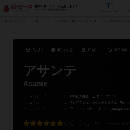
世界のボードゲームを楽しもう！
ボードゲーム専門の総合情報サイト
データベース
検
ボドゲーマTOP
ボードゲームの検索
ジャンボ
アサンテの通販/商品詳
2人用
40分前後
10歳～
2013年
アサンテ
Asante
テーマ/フレーバー
：
経済/経営
カードゲーム
メカニクス
：
アクションポイントシステム
セ
ゲームデザイナー
：
リュディガー・ドーン（Rüdiger Dor
レーティング