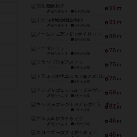
南北戦争
91
PT
紹介文あり
1件の投稿
ふたつの城の物語
91
PT
紹介文あり
6件の投稿
ノームズ・アット・ナイト
88
PT
紹介文なし
1件の投稿
マーリン
76
PT
紹介文あり
6件の投稿
フラットアイアン
75
PT
紹介文なし
2件の投稿
トランスオリエント・エクスプレス
70
PT
紹介文なし
1件の投稿
アンブッシュ！：ムーブアウト！
59
PT
紹介文あり
1件の投稿
キャプテン・フリップ：イスラ・ボンバ
51
PT
紹介文なし
2件の投稿
ガルフストライク
46
PT
紹介文あり
1件の投稿
エコーズ・オブ・タイム
45
PT