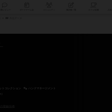
索
新着レビュー
ボードゲーム会
コミュニティ
掲示板一覧
細
作品データ
～
ットコレクション
ハンドマネージメント
n）
の登録/分布