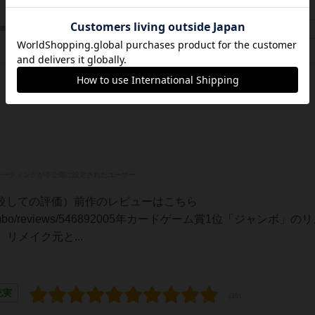
コザイク（cosaic）
フィロソフィア エディションズ（Filosofia Éditions）
/団体
コスモス（KOSMOS）
レーティングが非公開に設定されたユーザー
比較しての評価）前作のレビューはこちら
games/jambo/reviews/546892005年カードゲーム賞1位「ジャンボ」の
リメイク元と...
充実