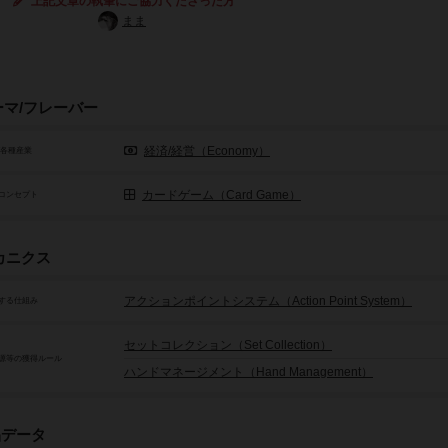
上記文章の執筆にご協力くださった方
まま
ーマ/フレーバー
経済/経営（Economy）
/各種産業
カードゲーム（Card Game）
コンセプト
カニクス
アクションポイントシステム（Action Point System）
する仕組み
セットコレクション（Set Collection）
源等の獲得ルール
ハンドマネージメント（Hand Management）
品データ