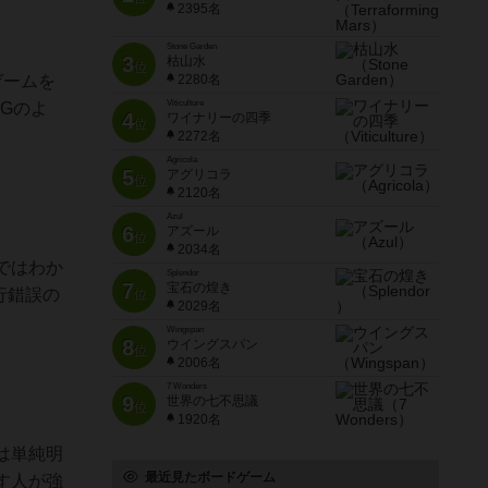
2395名
Stone Garden
3
枯山水
位
ゲームを
2280名
Viticulture
Gのよ
4
ワイナリーの四季
位
2272名
Agricola
5
アグリコラ
位
2120名
Azul
6
アズール
位
2034名
ではわか
Splendor
7
宝石の煌き
行錯誤の
位
2029名
Wingspan
8
ウイングスパン
位
2006名
7 Wonders
9
世界の七不思議
位
1920名
は単純明
最近見たボードゲーム
す人が強