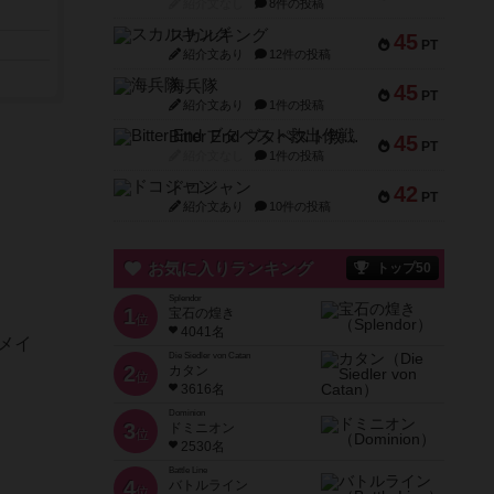
紹介文なし
8件の投稿
スカルキング
45
PT
紹介文あり
12件の投稿
海兵隊
45
PT
紹介文あり
1件の投稿
Bitter End ブタペスト救出作戦
45
PT
紹介文なし
1件の投稿
ドコジャン
42
PT
紹介文あり
10件の投稿
お気に入りランキング
トップ50
Splendor
1
宝石の煌き
位
4041名
リメイ
Die Siedler von Catan
2
カタン
位
3616名
Dominion
3
ドミニオン
位
2530名
Battle Line
4
バトルライン
位