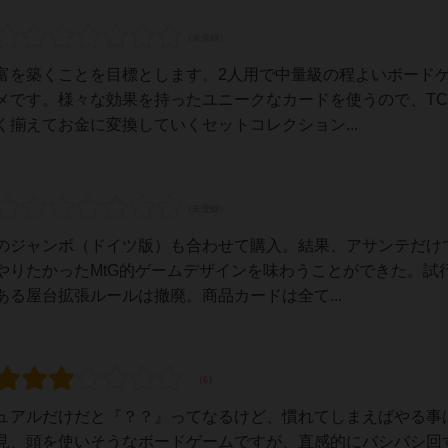
富を築くことを目標とします。2人用で中量級の程よいボード
メです。様々な効果を持ったユニークなカードを使うので、TC
揃えてお金に変換していくセットコレクション...
のジャンボ（ドイツ版）も合わせて購入。結果、アサンテだけ
やりたかったMtG的ゲームデザインを味わうことができた。試
る屋台拡張ルールは撤廃。商品カードは全て...
ュアルだけだと『？？』ってなるけど、慣れてしまえばやる事
見、頭を使いそうなボードゲームですが、直感的にバシバシ回