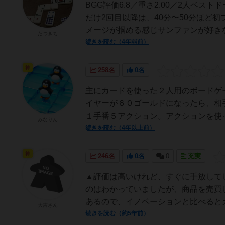
BGG評価6.8／重さ2.00／2人ベ
だけ2回目以降は、40分〜50分ほど
メージが掴める感じサンファンが好きな
たつきち
続きを読む（4年弱前）
神
258名
0名
主にカードを使った２人用のボードゲ
イヤーが６０ゴールドになったら、相
１手番５アクション。アクションを使っ
みなりん
続きを読む（4年以上前）
神
246名
0名
0
充実
▲評価は高いけれど、すぐに手放して
のはわかっていましたが、商品を売買
あるので、イノベーションと比べるとカ
大吉さん
続きを読む（約5年前）