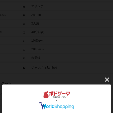
アサンテ
Asante
題表記
2人用
40分前後
間
10歳から
2013年～
未登録
ジャンボ（Jambo）
レジット
リュディガー・ドーン（Rüdiger Dorn）
ザイン
ミヒャエル・メンツェル（Michael Menzel）
ーク