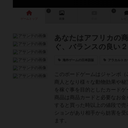
7
8
ゲーム
トップ
画像
動画
レビ
あなたはアフリカの商
ぐ、バランスの良い２
海外ゲームの日本語版
アラカルトカ
このボードゲームはジャンボ（J
商人となり様々な動物効果や秘
を稼ぐ事を目的としたカードゲ
商品は商品カードと必要なお金
すると買った時以上の値段で売
ションがあり相手から妨害を受
ます。