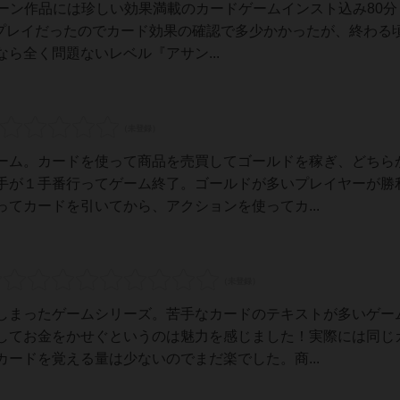
ストドーン作品には珍しい効果満載のカードゲームインスト込み80
初プレイだったのでカード効果の確認で多少かかったが、終わる
ら全く問題ないレベル『アサン...
ーム。カードを使って商品を売買してゴールドを稼ぎ、どちら
手が１手番行ってゲーム終了。ゴールドが多いプレイヤーが勝
てカードを引いてから、アクションを使ってカ...
しまったゲームシリーズ。苦手なカードのテキストが多いゲー
してお金をかせぐというのは魅力を感じました！実際には同じ
ードを覚える量は少ないのでまだ楽でした。商...