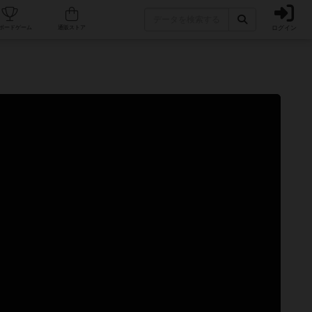
ログイン
カフェ/店舗
人気ボードゲーム
通販ストア