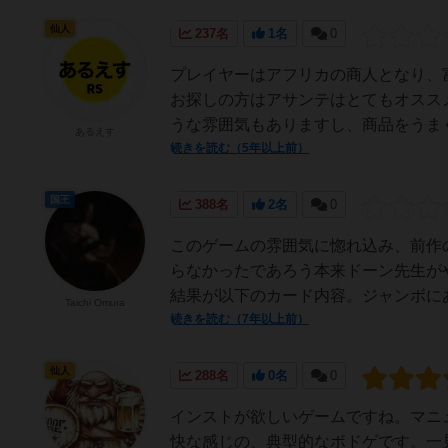
仙人
237名
1名
0
プレイヤーはアフリカの商人となり、
お探しの方はアサンテはとてもオスス
うな雰囲気もありますし、商品をうまく
あるえす
続きを読む（5年以上前）
国王
388名
2名
0
このゲームの雰囲気に惚れ込み、前作
らなかったであろう本来ドーン先生が
結果が以下のカード内容。ジャンボにあ
Taichi Omura
続きを読む（7年以上前）
仙人
288名
0名
0
インストが欲しいゲームですね。マニ
快な感じの、典型的なボドゲです。一