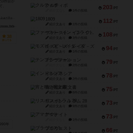
の3作目が
クルティボ
203
て、
PT
紹介文なし
1件の投稿
ens Schumacher）
1809
112
PT
紹介文あり
1件の投稿
e?）
 Verlag GmbH）
ファースト・イン・フライト
108
PT
38
紹介文あり
3件の投稿
持ってる
モズビ－ズ・レイダ－ズ
94
PT
紹介文あり
1件の投稿
テンプテーション
79
PT
紹介文なし
2件の投稿
インドネシア
78
PT
紹介文あり
2件の投稿
宵と暁の呪文書
75
PT
紹介文あり
8件の投稿
リスボン・トラム 28
73
PT
紹介文あり
9件の投稿
アマナイト
73
PT
紹介文なし
1件の投稿
990年
ブラヴェスト
66
PT