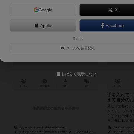
Google
X
Apple
Facebook
エレファント
カス
または
Quietville / Der Elefant im Porzellanladen
Der
メールで会員登録
6.3
しばらく表示しない
3～5人
30分前後
8歳～
2件
2～4人
手を入れてゴ
えて自分のお
見た目の割には
作品説明文の編集者を募集中
ムです。 プレ
らばった自分の
き、先に10個集め
ミヒャエル・シャハト（Michael Schacht）
カルロ・ロッシ（Carl
ジェシカ・ベスキー（Jessica R. E. Bethke）
ハンス＝ヨルグ・ブレーム（Hans-Jörg Brehm）
サンドラ・フレウデンリ