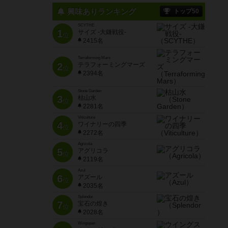
興味ありランキング
トップ50
SCYTHE
1
サイズ -大鎌戦役-
位
2415名
Terraforming Mars
2
テラフォーミングマーズ
位
2394名
Stone Garden
3
枯山水
位
2281名
Viticulture
4
ワイナリーの四季
位
2272名
Agricola
5
アグリコラ
位
2119名
Azul
6
アズール
位
2035名
Splendor
7
宝石の煌き
位
2028名
Wingspan