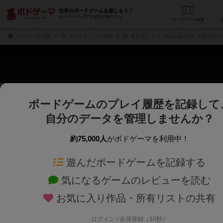
世界のボードゲームを楽しもう！
ボードゲーム専門の総合情報サイト
データベース
検
ボドゲーマTOP
ボードゲームの検索
キキガニエ？（Kikigagne?） 6個のボ
ボードゲームのプレイ履歴を記録して
さくさく表示
じっくり表示
自分のデータを管理しませんか？
商品名、商品説明文、デザイナー名、テーマ名、メカニクス名を対象にフリー
ゲームデザイナー名を指定して
フリーワード
ゲームデザイナー
約75,000人
がボドゲーマを利用中！
遊んだボードゲームを記録する
対象年齢を指定します。
世界観や登場人
対象年齢
テーマ/フレー
気になるゲームのレビューを読む
お気に入り作品・所有リストの共有
ログイン / 会員登録（10秒）