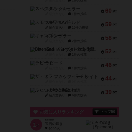
紹介文なし
1件の投稿
スペクタキュラー
60
PT
紹介文なし
1件の投稿
スモールワールド
59
PT
紹介文あり
13件の投稿
ギャンブラー
58
PT
紹介文なし
2件の投稿
Bitter End ブタペスト救出作戦
52
PT
紹介文なし
1件の投稿
ラピード
46
PT
紹介文なし
1件の投稿
ザ・フラッフィー・ライト
44
PT
紹介文なし
0件の投稿
ふたつの城の物語
39
PT
紹介文あり
6件の投稿
お気に入りランキング
トップ50
Splendor
1
宝石の煌き
位
4040名