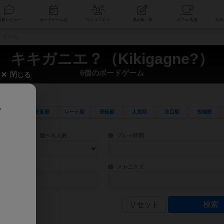
索
新着レビュー
ボードゲーム会
コミュニティ
掲示板一覧
ードゲーム
キキガニエ？（Kikigagne?）
6個のボードゲーム
閉じる
、
更新順
レート順
登録順
人気順
注目順
投稿数
ワード検索ができます。
検索できます。
プレイ対象人数に含まれるボードゲームを指定します。
目安となる所要時間を指定することができ
遊べる人数
プレイ時間
物などモチーフ・ストーリーを指定することができます。直感的にゲームシステムを理解
ゲーム性を構成するコアシステムです。主
バー
メカニクス
リセット