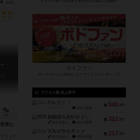
ボドゲが遊べる店舗を全国500店舗以上掲載中
コリア・ボードゲームズ（Korea Boardgames）
70
持ってる
ー・
ボドファン
ボードゲームに特化したクラウドファンディング
n 2
アクセス数 急上昇中
コレクト！
340
PT
紹介文なし
1件の投稿
1件
無限まちがいさがし
322
PT
紹介文あり
2件の投稿
世界に
ガルフストライク
217
PT
『ブラック
紹介文あり
1件の投稿