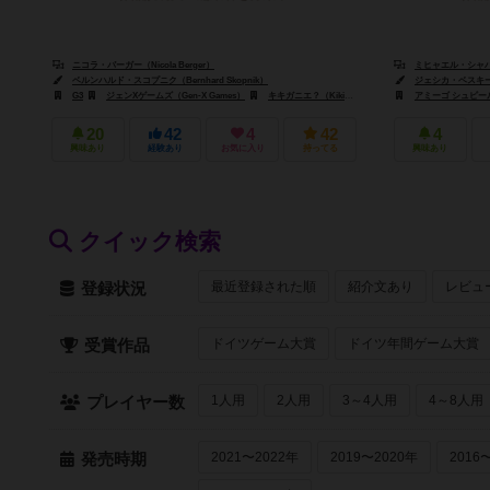
ニコラ・バーガー（Nicola Berger）
ミヒャエル・シャハト（
ベルンハルド・スコプニク（Bernhard Skopnik）
ジェシカ・ベスキー（Jes
G3
ジェンXゲームズ（Gen-X Games）
キキガニエ？（Kikigagne?）
アミーゴ シュピール+フ
20
42
4
42
4
興味あり
経験あり
お気に入り
持ってる
興味あり
クイック検索
最近登録された順
紹介文あり
レビュ
登録状況
ドイツゲーム大賞
ドイツ年間ゲーム大賞
受賞作品
1人用
2人用
3～4人用
4～8人用
プレイヤー数
2021〜2022年
2019〜2020年
2016
発売時期