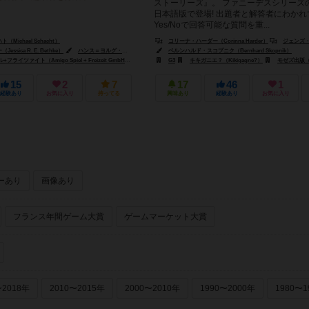
ストーリーズ』。 ファニーデスシリーズ
日本語版で登場! 出題者と解答者にわかれ
Yes/Noで回答可能な質問を重...
Michael Schacht）
コリーナ・ハーダー（Corinna Harder）
ジェンズ・シューマッハ（J
sica R. E. Bethke）
ハンス＝ヨルグ・ブレーム（Hans-Jörg Brehm）
ベルンハルド・スコプニク（Bernhard Skopnik）
デザインエッジ（Design Edge）
ライツァイト（Amigo Spiel + Freizeit GmbH）
カンガゲームズ（Kanga Games）
G3
キキガニエ？（Kikigagne?）
キキガニエ？（Kikigagn
モゼズ出版（moses.
15
2
7
17
46
1
経験あり
お気に入り
持ってる
興味あり
経験あり
お気に入り
ーあり
画像あり
フランス年間ゲーム大賞
ゲームマーケット大賞
〜2018年
2010〜2015年
2000〜2010年
1990〜2000年
1980〜1