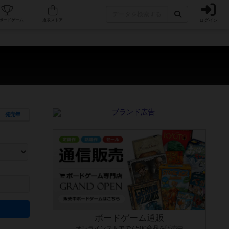
ログイン
カフェ/店舗
人気ボードゲーム
通販ストア
発売年
ます。マニュアルを読む時間や参加者へのルール説明時間は含まれていないため、初めて遊
できるよう、中世ファンタジー・クッキング・海賊同士の対決など、ゲームコンセプトを絞
にボードゲームに慣れている方向けの絞込機能です。例えば「ダイスロール」はランダム値
ボードゲーム通販
オンラインストアで7,500商品を販売中