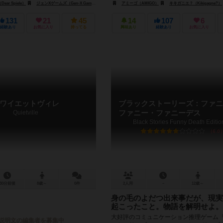
mes）
ar Spiele）
キキガニエ？（Kikigagne?）
ジェンXゲームズ（Gen-X Games）
キキガニエ？（Kikigagne?）
アミーゴ（AMIGO）
キキガニエ？（Kikigagne?）
131
21
45
14
107
6
経験あり
お気に入り
持ってる
興味あり
経験あり
お気に入り
ワイエットヴィレ
ブラックストーリーズ：ファニ
Quietville
ファニー・ファニーデス
Black Stories Funny Death Editio
6.0
30分前後
8歳～
0件
2人用
－
12歳～
身の毛のよだつ出来事だが、現実
起こったこと。物語を解明せよ。
大好評のコミュニケーション推理ゲーム
説明文の編集者を募集中