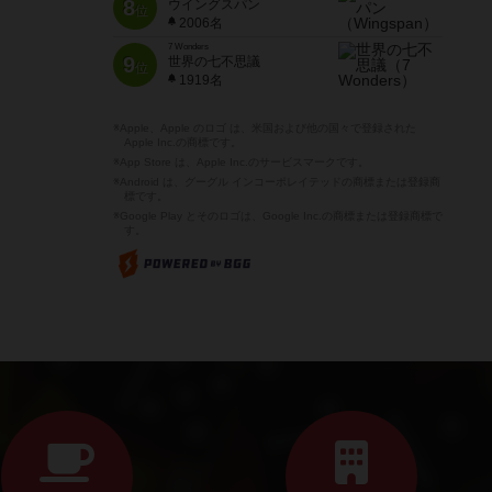
8
ウイングスパン
位
2006名
7 Wonders
9
世界の七不思議
位
1919名
※Apple、Apple のロゴ は、米国および他の国々で登録された
Apple Inc.の商標です。
※App Store は、Apple Inc.のサービスマークです。
※Android は、グーグル インコーポレイテッドの商標または登録商
標です。
※Google Play とそのロゴは、Google Inc.の商標または登録商標で
す。