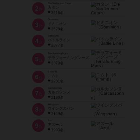
Die Siedler von Catan
2
カタン
位
3616名
Dominion
3
ドミニオン
位
2528名
Battle Line
4
バトルライン
位
2377名
Terraforming Mars
5
テラフォーミングマーズ
位
2370名
6 nimmt!
6
ニムト
位
2201名
Carcassonne
7
カルカソンヌ
位
2190名
Wingspan
8
ウイングスパン
位
2149名
Azul
9
アズール
位
1903名