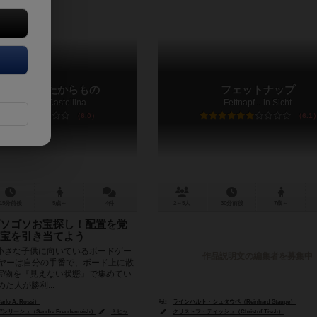
テリーナのたからもの
フェットナップ
 Schatz von Castellina
Fettnapf... in Sicht
6.0
6.1
15分前後
5歳～
4件
2～5人
30分前後
7歳～
ソゴソお宝探し！配置を覚
宝を引き当てよう
小さな子供に向いているボードゲー
作品説明文の編集者を募集中
イヤーは自分の手番で、ボード上に散
宝物を『見えない状態』で集めてい
た人が勝利...
o A. Rossi）
ラインハルト・シュタウペ（Reinhard Staupe）
ーシュ（Sandra Freudenreich）
デザインエッジ（Design Edge）
ミヒャエル・メンツェル（Michael Menzel）
クリストフ・ティッシュ（Christof Tisch）