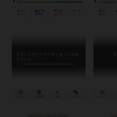
アミーゴ シュピール+フライツァイト（Amigo Spiel + Freizeit GmbH）
カンガゲームズ（Kanga Ga
ディアシュピール（De
27
174
29
78
57
興味あり
経験あり
お気に入り
持ってる
興味あり
ブラックストーリーズ：セックス＆
ク
クライム
Black Stories: Sex and Crime Edition
2～15人
20分前後
17歳～
1件
3～5人
作品説明文の編集者を募集中
作品