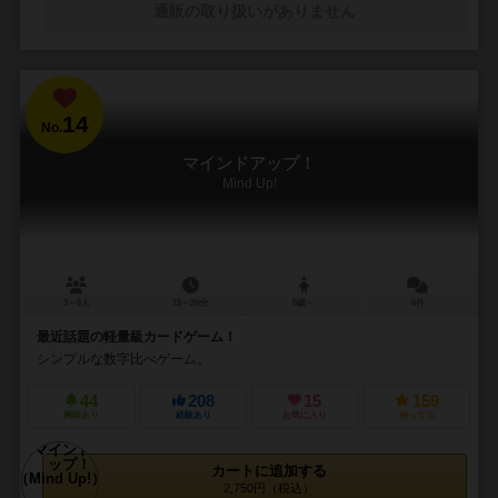
通販の取り扱いがありません
14
No.
マインドアップ！
Mind Up!
3～6人
15～20分
8歳～
6件
最近話題の軽量級カードゲーム！
シンプルな数字比べゲーム。
44
208
15
159
興味あり
経験あり
お気に入り
持ってる
カートに追加する
2,750円（税込）