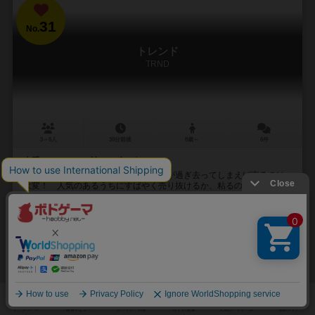
31
No.
トレンド
TRND
3～5人
30分前後
8歳～
6件
上手くトレンドを読んで稼ごう
せっかく集めたヴィンテージ品も流行が過ぎ去ってしまえば売るのは
大変！ 人気のあるうちにすばやく売り抜けるか、粘るのか、流行を
見極め高得点を狙うカードゲーム。 ラウンド終...
33
113
16
151
興味あり
経験あり
お気に入り
持ってる
カートに追加する
2,970円（税込）