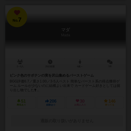
7
No.
マダ
Mada
2～5人
20分前後
6歳～
7件
ピンク色のサボテンの実を沢山集めるバーストゲーム
BGG評価6.7／重さ1.00／3-5人ベスト 簡単なバースト系の得点獲得ゲ
ーム ルールが少ないのに結構よい出来で カードゲーム好きとしては掘
り出し物でした❣️...
51
206
30
146
興味あり
経験あり
お気に入り
持ってる
通販の取り扱いがありません