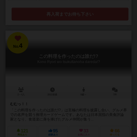
再入荷までお待ち下さい
4
No.
この料理を作ったのは誰だ!?
Kono Ryori wo tsukuttanoha dareda!?
2～4人
20分前後
8歳～
7件
むむっ！！
「この料理を作ったのは誰だ!?」は至極の料理を披露し合い、グルメ界
での名声を競う推理カードゲームです。あなたは日本屈指の美食評論
家となり、食道楽に身を捧げたグルメ仲間が集う...
121
95
33
66
興味あり
経験あり
お気に入り
持ってる