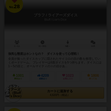
28
No.
ブラフ / ライアーズダイス
Bluff / Liar's Dice
2～6人
15～30分
8歳～
61件
強気な態度はホントなの？ ダイスを使って心理戦！
全員が振ったダイスカップに隠されたサイコロの目の数を推理してい
くボードゲーム。 プレイヤーは6面ダイスを5つ持ちます。ダイスには
1～5の目と、オールマイティの☆の目があ...
1001
4209
1023
1806
興味あり
経験あり
お気に入り
持ってる
カートに追加する
4,620円（税込）