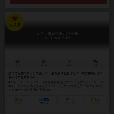
13
No.
ノイ：限定生産ホラー版
Neu: Horror Edition
2～7人
10～15分
7歳～
5件
誰にでも勝つチャンスあり！ 生き残りを賭けたバトルに勝利しろ！
きみは生き残れるか…
■ストーリー プレイヤーは生き残りを賭けてゾンビやクリーチャーが徘
徊する場所から逃げきるんだ！ カードという武器を手に危機を回避し
よう ■ゲーム内容 運の要素多め...
69
305
48
127
興味あり
経験あり
お気に入り
持ってる