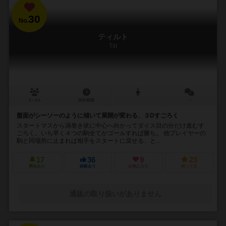
30
No.
ティルト
Tilt
2～4人
30分前後
－
盤面がシーソーのように傾いて展開が変わる、３Dすごろく
スタートマスから渦巻き状に中心へ向かってダイス目の分だけ進むす
ごろく。いち早く４つの駒全てがゴールすれば勝ち。 他プレイヤーの
駒と同場所に止まれば相手をスタートに戻せる、と...
17
36
9
23
興味あり
経験あり
お気に入り
持ってる
通販の取り扱いがありません