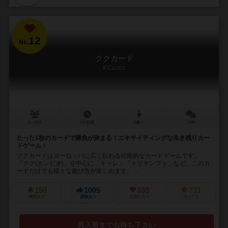
12
No.
ククカード
Il Cucco
2～40人
2分前後
8歳～
13件
たった1枚のカードで勝負が決まる！エキサイティングな生き残りカー
ドゲーム！
ククカードはヨーロッパに広く伝わる伝統的なカードゲームです。
「クク(カンビオ)」を中心に「キッレ」「トリオンフォ」など、このカ
ードだけでも様々な遊び方が楽しめます。 ...
150
1005
130
731
興味あり
経験あり
お気に入り
持ってる
再入荷までお待ち下さい