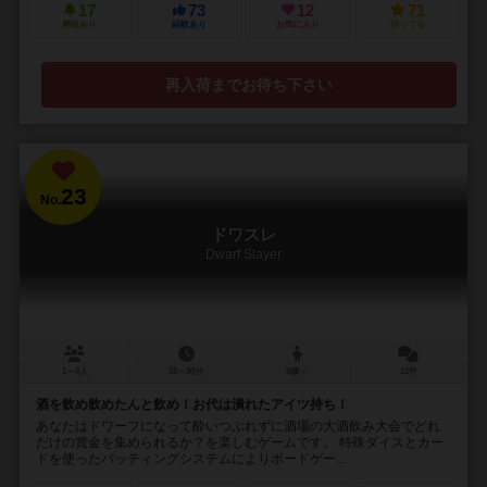
17
73
12
71
興味あり
経験あり
お気に入り
持ってる
再入荷までお待ち下さい
23
No.
ドワスレ
Dwarf Slayer
1～4人
15～30分
9歳～
12件
酒を飲め飲めたんと飲め！お代は潰れたアイツ持ち！
あなたはドワーフになって酔いつぶれずに酒場の大酒飲み大会でどれ
だけの賞金を集められるか？を楽しむゲームです。 特殊ダイスとカー
ドを使ったバッティングシステムによりボードゲー...