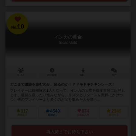
10
No.
インカの黄金
Incan Gold
3～8人
20分前後
8歳～
70件
どこまで遺跡を進むのか、戻るのか！？ドキドキチキンレース！
プレイヤーは探検隊の1人となって、インカの宝物を探す冒険に出発し
ます。遺跡を戻ったり進みながら、リスクとリターンを天秤にかけつ
つ、他のプレイヤーより多くのお宝を集めた人が勝ち...
917
4549
874
2346
興味あり
経験あり
お気に入り
持ってる
再入荷までお待ち下さい