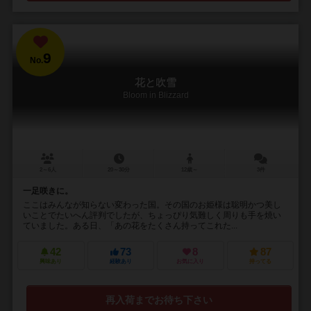
9
No.
花と吹雪
Bloom in Blizzard
2～6人
20～30分
12歳～
3件
一足咲きに。
ここはみんなが知らない変わった国。その国のお姫様は聡明かつ美し
いことでたいへん評判でしたが、ちょっぴり気難しく周りも手を焼い
ていました。ある日、「あの花をたくさん持ってこれた...
42
73
8
87
興味あり
経験あり
お気に入り
持ってる
再入荷までお待ち下さい