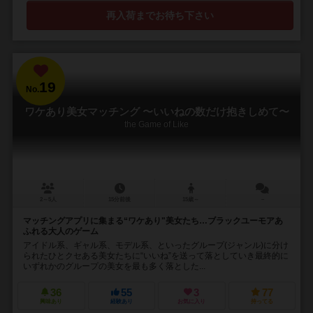
再入荷までお待ち下さい
19
No.
ワケあり美女マッチング 〜いいねの数だけ抱きしめて〜
the Game of Like
2～5人
15分前後
15歳～
－
マッチングアプリに集まる“ワケあり"美女たち…ブラックユーモアあ
ふれる大人のゲーム
アイドル系、ギャル系、モデル系、といったグループ(ジャンル)に分け
られたひとクセある美女たちに“いいね”を送って落としていき最終的に
いずれかのグループの美女を最も多く落とした...
36
55
3
77
興味あり
経験あり
お気に入り
持ってる