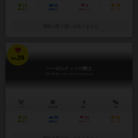
15
51
4
38
興味あり
経験あり
お気に入り
持ってる
通販の取り扱いがありません
26
No.
ヘーゼルナッツの騎士
Die Ritter von der Haselnuss
2～4人
30分前後
6歳～
3件
33
99
15
92
興味あり
経験あり
お気に入り
持ってる