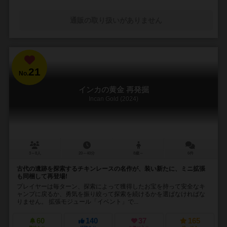
通販の取り扱いがありません
21
No.
インカの黄金 再発掘
Incan Gold (2024)
3～8人
20～40分
8歳～
6件
古代の遺跡を探索するチキンレースの名作が、装い新たに、ミニ拡張
も同梱して再登場!
プレイヤーは毎ターン、探索によって獲得したお宝を持って安全なキ
ャンプに戻るか、勇気を振り絞って探索を続けるかを選ばなければな
りません。 拡張モジュール「イベント」で...
60
140
37
165