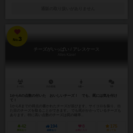
通販の取り扱いがありません
3
No.
チーズがいっぱい / アレスケース
Alles Käse!
2～6人
15分前後
6歳～
7件
1から6の点数の付いた おいしいチーズ！ でも、罠には気を付け
て！
1から6までの得点の書かれたチーズが並びます。サイコロを振り、出
た目のチーズを取ることができます。 でも罠がかかっているチーズも
あります。特に高い点数のチーズは罠の確率...
42
194
8
175
興味あり
経験あり
お気に入り
持ってる