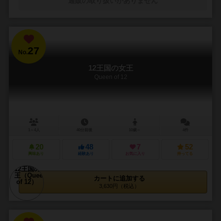
通販の取り扱いがありません
27
No.
12王国の女王
Queen of 12
1～4人
40分前後
10歳～
4件
20
48
7
52
興味あり
経験あり
お気に入り
持ってる
カートに追加する
3,630円（税込）