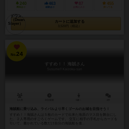
240
463
87
455
興味あり
経験あり
お気に入り
持ってる
カートに追加する
3,520円（税込）
24
No.
すすめ！！ 海賊さん
Susume!! Kaizoku-san
2人用
10分前後
5歳～
4件
海賊船に乗り込み、ライバルより早くゴールのお城を目指そう！
すすめ！！海賊さんは５枚のカードで出来た海原のマス目を舞台にし
た、２人専用のすごろくゲームです。 交互に相手の手札からカードを
引いて、書かれている数だけ自分の海賊船を進...