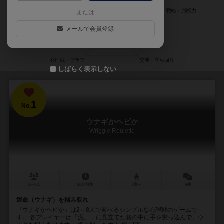
または
メールで会員登録
しばらく表示しない
1
No.
ウナギかヘビか
Wriggle Roulette
2～8人
20分前後
7歳～
6件
運命（ウナギ）を掴み取れ
『ウナギかヘビか』は2～8人で遊べるシンプルな心理戦のゲームで
す。 各プレイヤーは「泥」…に見立てた袋の中に手を突っ込んで、ウ