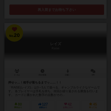
再入荷までお待ち下さい
20
No.
レイズ
Raise
2～5人
30分前後
10歳～
6件
押せッ…！相手が落ちるまでッ……！！
「RAISE(レイズ)」は3～5人で遊べる、ギャンブルライクなゲームで
す。 各プレイヤーは手札を持ち、何回か繰り返される勝負を行いま
す。 カードに書かれた数字の点数がその...
80
127
42
45
興味あり
経験あり
お気に入り
持ってる