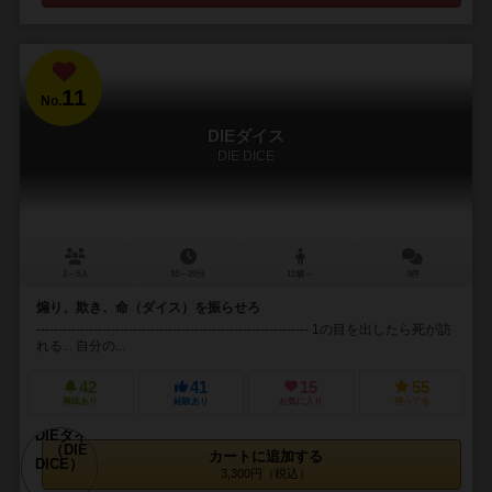
11
No.
DIEダイス
DIE DICE
2～6人
10～20分
12歳～
3件
煽り、欺き、命（ダイス）を振らせろ
-------------------------------------------------------------- 1の目を出したら死が訪
れる... 自分の...
42
41
15
55
興味あり
経験あり
お気に入り
持ってる
カートに追加する
3,300円（税込）