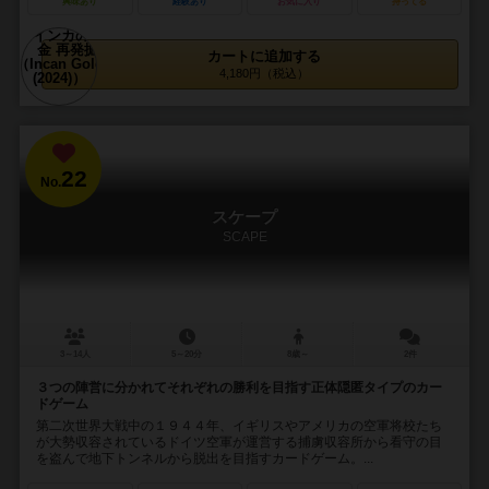
興味あり
経験あり
お気に入り
持ってる
カートに追加する
4,180円（税込）
22
No.
スケープ
SCAPE
3～14人
5～20分
8歳～
2件
３つの陣営に分かれてそれぞれの勝利を目指す正体隠匿タイプのカー
ドゲーム
第二次世界大戦中の１９４４年、イギリスやアメリカの空軍将校たち
が大勢収容されているドイツ空軍が運営する捕虜収容所から看守の目
を盗んで地下トンネルから脱出を目指すカードゲーム。...