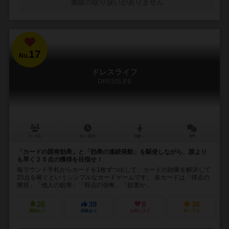
通販の取り扱いがありません
17
No.
ドレスライフ
DRESSLIFE
2～6人
15～20分
8歳～
3件
「カードの固有効果」と「効果の連続発動」を駆使しながら、誰より
も早く２５点の獲得を目指せ！
毎ラウンド手札からカードを1枚ずつ出して、カードの効果を解決して
25点を稼ぐというシンプルなカードゲームです。 各カードは「得点の
獲得」「他人の妨害」「得点の強奪」「妨害か...
26
39
8
36
興味あり
経験あり
お気に入り
持ってる