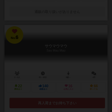
通販の取り扱いがありません
6
No.
サウマウマウ
Sau Mau Mau
2～5人
20～40分
8歳～
4件
22
140
16
66
興味あり
経験あり
お気に入り
持ってる
再入荷までお待ち下さい