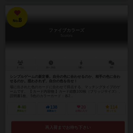
8
No.
ファイブカラーズ
5colors
2～5人
10～15分
7歳～
5件
シンプルゲームの新定番。自分の色に合わせるのか、相手の色に合わ
せるのか。惑わされず、自分の色を出せ！
場に出された色のカードに合わせて得点する、マッチングタイプのゲ
ームです。 【 カード内容物 】カード総数100枚（ブリッジサイズ）、
説明書1枚。 5色のカラーカード：各2...
40
138
20
114
興味あり
経験あり
お気に入り
持ってる
再入荷までお待ち下さい