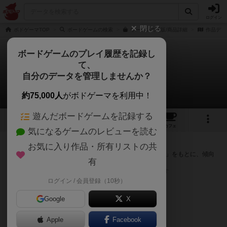
ログイン
閉じる
ボドゲーマTOP
ボードゲームの検索
ウーロンの通販/商品詳細
作品デー
ボードゲームのプレイ履歴を記録し
て、
ウーロン
自分のデータを管理しませんか？
次のおすすめボードゲーム
約75,000人
がボドゲーマを利用中！
遊んだボードゲームを記録する
1
2
5
トップ
画像
動画
レビュー
カフェ
気になるゲームのレビューを読む
『ウーロン』が好きな方へのおすすめ
お気に入り作品・所有リストの共
このゲームのトップページで投票された「プレイ感の評価」をもとに、傾向
有
が近いボードゲームをランキング形式で紹介します。
※リストには一定の投票数がある作品のみを表示しています
ログイン / 会員登録（10秒）
Google
X
Apple
Facebook