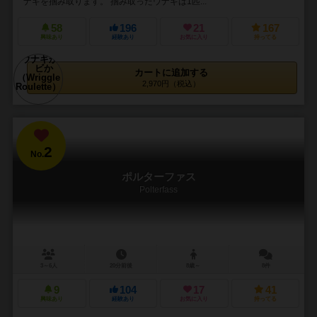
ナギを掴み取ります。 掴み取ったウナギは1匹...
58
196
21
167
興味あり
経験あり
お気に入り
持ってる
カートに追加する
2,970円（税込）
2
No.
ポルターファス
Polterfass
3～6人
20分前後
8歳～
8件
9
104
17
41
興味あり
経験あり
お気に入り
持ってる