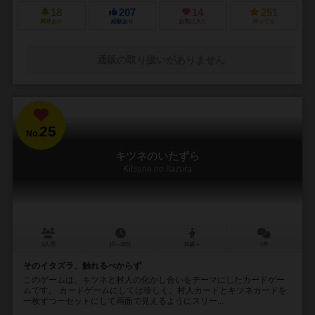
18
207
14
251
興味あり
経験あり
お気に入り
持ってる
通販の取り扱いがありません
25
No.
キツネのいたずら
Kitsune no Itazura
2人用
10～20分
10歳～
1件
そのイタズラ、触れるべからず
このゲームは、キツネと村人の化かし合いをテーマにしたカードゲー
ムです。 カードゲームにしては珍しく、村人カードとキツネカードを
一枚ずつ一セットにして両面で見えるようにスリー...