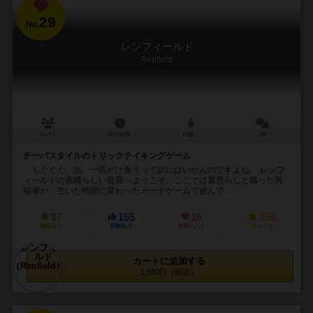
29
No.
レンフィールド
Renfield
4～7人
60分前後
10歳～
1件
チーパスタイルのトリックテイキングゲーム
もぐぐぐ。虫。一匹だけ食うって訳にはいかんのですよね。 レンフ
ィールドの素晴らしい世界へようこそ。ここでは墓荒らしと腐った異
端者が、空いた時間に変わったカードゲームで遊んで...
37
155
16
156
興味あり
経験あり
お気に入り
持ってる
カートに追加する
1,980円（税込）