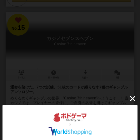
15
No.
カジノセブンスヘブン
Casino 7th heaven
3～5人
15～180分
8歳～
3件
運命を賭けた、7つの試練。51枚のカードが織りなす7種のギャンブル
アンソロジー。
めくるめくギャンブルの世界、”Casino 7th heaven”へようこそ…！ 当
カジノでは、プレイヤーの皆様に、ご自身の名誉を掛けてギャンブル
に挑んでいただきます。 ...
53
61
18
68
興味あり
経験あり
お気に入り
持ってる