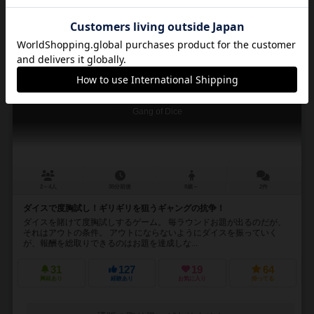
再入荷までお待ち下さい
16
No.
ギャングオブダイス
Gang of Dice
2～4人
30分前後
8歳～
2件
ダイスで度胸試し！ギリギリを狙うギャングの抗争！
ダイスを賭けて度胸試しするゲーム。 毎ラウンドお題が出るのだが、
それはアウトの条件。 アウトにならないようにダイスを振っていく
が、報酬を総取りできるのはお題を達成しな...
31
127
19
64
興味あり
経験あり
お気に入り
持ってる