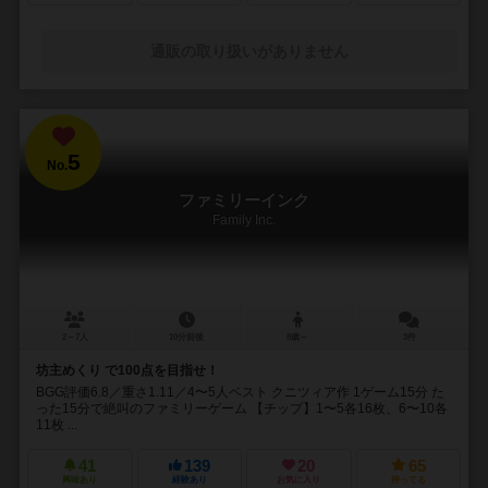
通販の取り扱いがありません
5
No.
ファミリーインク
Family Inc.
2～7人
10分前後
8歳～
3件
坊主めくり で100点を目指せ！
BGG評価6.8／重さ1.11／4〜5人ベスト クニツィア作 1ゲーム15分 た
った15分で絶叫のファミリーゲーム 【チップ】1〜5各16枚、6〜10各
11枚 ...
41
139
20
65
興味あり
経験あり
お気に入り
持ってる