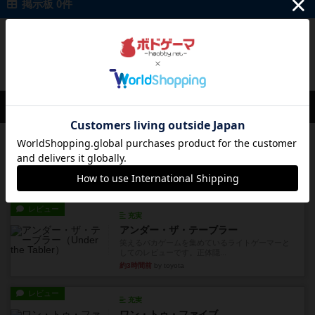
掲示板 0件
投稿を募集しています
会員の新しい投稿
レビュー
花火：スターマイン
自分のカードは見えず他のプレイヤーのカードが
見える状態でカードを教えた...
17分前
by mob567
レビュー
充実
アンダー・ザ・テーブラー
笑えるバカゲームを集めているライトゲーマーと
してのレビューです。正体隠...
約3時間前
by toyota
レビュー
充実
ワン・トゥ・ファイブ