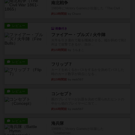
南北戦争
1983年にVictory Gamesが出版した『The Civil ...
約13時間前
by Chaco
レビュー
画像付き
ファイアー・ブルズ / 火牛陣
火牛を引き連れて敵を殲滅させる。縦か斜めで前2
列まで攻撃できるが、自分...
約15時間前
by うらまこ
レビュー
フリップ７
カードをめくるかパスをするかを決めてパスした
時のカード数字が得点になる...
約15時間前
by mob567
レビュー
コンセプト
親のプレイヤーがお題を決めて限られたヒントの
中から他のプレイヤーに当て...
約16時間前
by mob567
レビュー
海兵隊
1988年にVictory Gamesが出版した
『Leathernec...