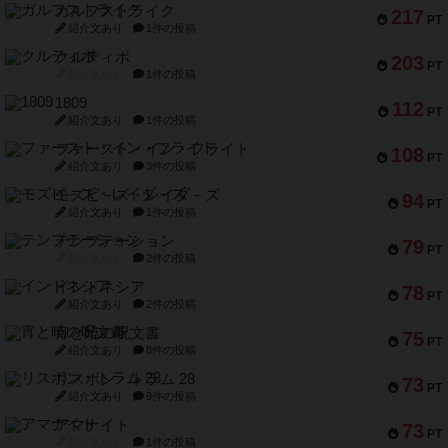
ガルフストライク
217
PT
紹介文あり
1件の投稿
クルティボ
203
PT
紹介文なし
1件の投稿
1809
112
PT
紹介文あり
1件の投稿
ファースト・イン・フライト
108
PT
紹介文あり
3件の投稿
モズビ－ズ・レイダ－ズ
94
PT
紹介文あり
1件の投稿
テンプテーション
79
PT
紹介文なし
2件の投稿
インドネシア
78
PT
紹介文あり
2件の投稿
宵と暁の呪文書
75
PT
紹介文あり
8件の投稿
リスボン・トラム 28
73
PT
紹介文あり
9件の投稿
アマナイト
73
PT
紹介文なし
1件の投稿