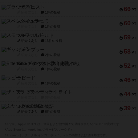
ブラヴェスト
66
PT
紹介文なし
1件の投稿
スペクタキュラー
60
PT
紹介文なし
1件の投稿
スモールワールド
59
PT
紹介文あり
13件の投稿
ギャンブラー
58
PT
紹介文なし
2件の投稿
Bitter End ブタペスト救出作戦
52
PT
紹介文なし
1件の投稿
ラピード
46
PT
紹介文なし
1件の投稿
ザ・フラッフィー・ライト
44
PT
紹介文なし
0件の投稿
ふたつの城の物語
39
PT
紹介文あり
6件の投稿
※Apple、Apple のロゴ は、米国および他の国々で登録されたApple Inc.の商標です。
※App Store は、Apple Inc.のサービスマークです。
※Android は、グーグル インコーポレイテッドの商標または登録商標です。