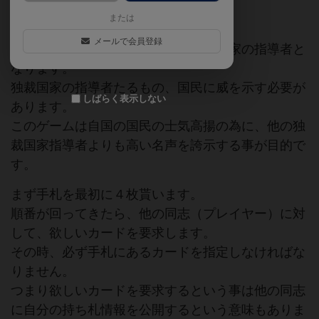
ゲームマーケット2016春（東京）
日本作
または
メールで会員登録
各プレイヤーはそれぞれとある独裁国家の指導者と
なります。
独裁国家の指導者たるもの、国民に威を示す必要が
しばらく表示しない
あります。
このゲームは自国の国民の士気高揚の為に、他の独
裁国家指導者よりも高い名声を誇示する事が目的で
す。
まず手札を最初に４枚貰います。
順番が回ってきたら、他の同志（プレイヤー）に対
して、欲しいカードを要求します。
その時、必ず手札にあるカードを指定しなければな
りません。
つまり欲しいカードを要求するという事は他の同志
に自分の持ち札情報を公開するという意味もありま