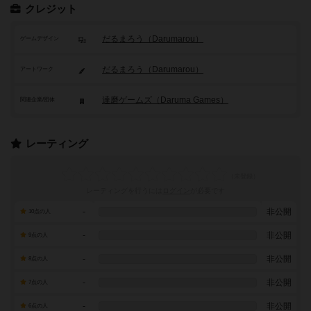
クレジット
だるまろう（Darumarou）
ゲームデザイン
だるまろう（Darumarou）
アートワーク
達磨ゲームズ（Daruma Games）
関連企業/団体
レーティング
レーティングを行うには
ログイン
が必要です
-
非公開
10点の人
-
非公開
9点の人
-
非公開
8点の人
-
非公開
7点の人
-
非公開
6点の人