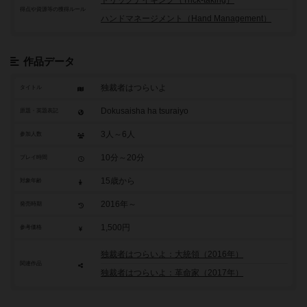
トリックテイキング（Trick-taking）
得点や資源等の獲得ルール
ハンドマネージメント（Hand Management）
作品データ
独裁者はつらいよ
タイトル
Dokusaisha ha tsuraiyo
原題・英題表記
3人～6人
参加人数
10分～20分
プレイ時間
15歳から
対象年齢
2016年～
発売時期
1,500円
参考価格
独裁者はつらいよ：大統領（2016年）
関連作品
独裁者はつらいよ：革命家（2017年）