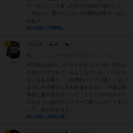
ディモノとして楽しむ方が圧倒的に面白い！
「同士○○、君のところに1の農民が来ていない
かね？」
続きを読む（7年弱前）
神
218名
0名
0
レーティングが非公開に設定されたユーザー
白州
4/10見た目のインパクトがすごい（笑）半分は
それだけでできているようなゲーム。パッケー
ジにもある通り、「圧倒的バッサリ感！」は、
まさにその通りと言わざるをえない。中身は基
本的に数字揃えゲームで、トランプのカルテッ
トのように他のプレイヤーに欲しいカードをい
って、あればもらえ...
続きを読む（8年以上前）
神