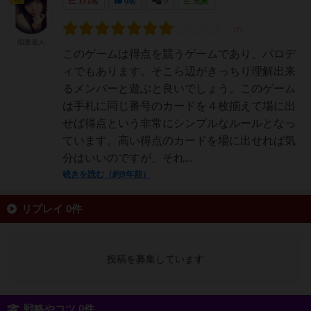
171名
0名
0
充実
稲妻老人
このゲームは得点を競うゲームであり、パロデ
ィでもあります。そこら辺がきっちり理解出来
るメンバーと遊ぶと良いでしょう。このゲーム
は手札に同じ番号のカードを４枚揃えて場に出
せば得点という非常にシンプルなルールとなっ
ています。高い得点のカードを場に出せれば気
分はいいのですが、それ...
続きを読む（約9年前）
リプレイ 0件
投稿を募集しています
戦略やコツ 0件