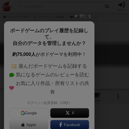
ログイン
閉じる
ボドゲーマTOP
ボードゲームの検索
独裁者はつらいよ
ボードゲームのプレイ履歴を記録し
て、
自分のデータを管理しませんか？
独裁者はつらいよ
約75,000人
がボドゲーマを利用中！
Dokusaisha ha tsuraiyo
遊んだボードゲームを記録する
気になるゲームのレビューを読む
お気に入り作品・所有リストの共
有
1
3
8
トップ
画像
動画
レビュー
カフェ
ログイン / 会員登録（10秒）
Google
X
同志Ｓの将軍を粛清する！
Apple
Facebook