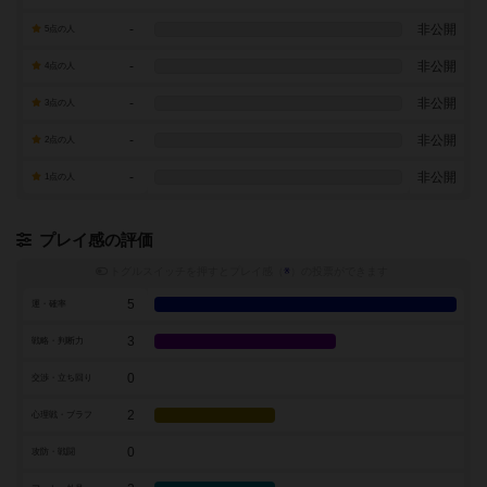
-
非公開
5点の人
-
非公開
4点の人
-
非公開
3点の人
-
非公開
2点の人
-
非公開
1点の人
プレイ感の評価
トグルスイッチを押すとプレイ感（
※
）の投票ができます
5
運・確率
3
戦略・判断力
0
交渉・立ち回り
2
心理戦・ブラフ
0
攻防・戦闘