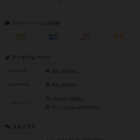
マイボードゲーム登録者
19
47
5
45
興味あり
経験あり
お気に入り
持ってる
テーマ/フレーバー
現代（Present）
舞台の時代背景
政治（Politics）
政治経済/各種産業
大人向け（Adult）
その他のコンセプト
カードゲーム（Card Game）
メカニクス