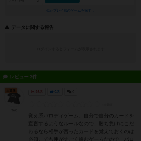
2
アート・外見
似たプレイ感のゲームを探す→
データに関する報告
ログインするとフォームが表示されます
レビュー 3件
大賢者
98名
0名
0
TAC
覚え系パロディゲーム。自分で自分のカードを
宣言するようなルールなので、勝ち負けにこだ
わるなら相手が言ったカードを覚えておくのは
必須。でも運がすごく絡むゲームなので、パロ