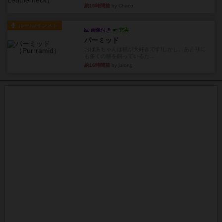
約16時間前
by Chaco
ルール/インスト
画像付き
充実
パーミッド
おばあちゃんは猫が大好きです!しかし、あまりに
も多くの猫を飼っているた...
約16時間前
by jurong