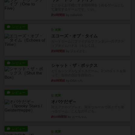
とにかくお手軽にすき間時間をうめるゲームとし
て重宝するゲームです。いわ...
約4時間前
by nabekoh
レビュー
充実
エコーズ・オブ・タイム
カードゲームにファイナルファンタジーのアクテ
ィブタイムバトル（もしくは...
約8時間前
by ジェイとと
レビュー
シャット・ザ・ボックス
とてもシンプルなダイスゲーム。2つのダイスを振
って、出目の合計を自分の...
約8時間前
by OSAっち
レビュー
充実
オバケだぞ～
対人アナログプレイ。簡単なルールで誰とでも遊
べるゲーム。こんなの子ども...
約10時間前
by おーちゃん
レビュー
充実