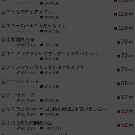
119
PT
紹介文なし
1件の投稿
フラットアイアン
118
PT
紹介文なし
2件の投稿
エコーズ・オブ・タイム
118
PT
紹介文なし
8件の投稿
南北戦争
79
PT
紹介文あり
1件の投稿
キャプテン・フリップ：イスラ・ボンバ
72
PT
紹介文なし
2件の投稿
メメントオンラインタクティクス
70
PT
紹介文あり
4件の投稿
パーミッド
68
PT
紹介文なし
1件の投稿
クリーグ
57
PT
紹介文あり
1件の投稿
セミファイナル ～お前はまだ生きている～
53
PT
紹介文あり
1件の投稿
ふたつの街の物語
52
PT
紹介文あり
18件の投稿