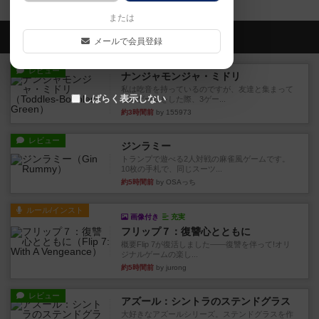
または
会員の新しい投稿
メールで会員登録
レビュー
ナンジャモンジャ・ミドリ
私は吃音を持っているのですが、友達と集まって
しばらく表示しない
このゲームをした際、3ゲー...
約3時間前
by 155973
レビュー
ジンラミー
トランプで遊べる2人対戦の麻雀風ゲームです。
10枚の手札で、同じスーツ...
約5時間前
by OSAっち
ルール/インスト
画像付き
充実
フリップ７：復讐心とともに
概要Flip 7が復活しました――復讐を伴って!オリ
ジナルゲームの楽し...
約5時間前
by jurong
レビュー
アズール：シントラのステンドグラス
大好きなアズールシリーズ。ステンドグラスを作