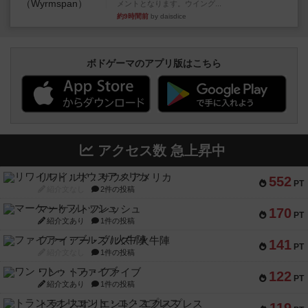
メントとなります。ウイング...
約9時間前
by daisdice
ボドゲーマのアプリ版はこちら
アクセス数 急上昇中
リワイルド：サウスアメリカ
552
PT
紹介文なし
2件の投稿
マーケットフレッシュ
170
PT
紹介文あり
1件の投稿
ファイアー・ブルズ / 火牛陣
141
PT
紹介文なし
1件の投稿
ワン・トゥ・ファイブ
122
PT
紹介文あり
1件の投稿
トランスオリエント・エクスプレス