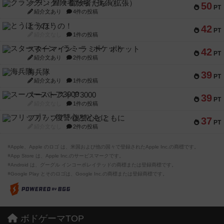
クランク! ：冒険者たち（拡張）
50
PT
紹介文あり
4件の投稿
とうほうの！
42
PT
紹介文なし
1件の投稿
スターマイン・ラミー ポケット
42
PT
紹介文あり
2件の投稿
海兵隊
39
PT
紹介文あり
1件の投稿
スーパーストア3000
39
PT
紹介文なし
1件の投稿
フリップ７：復讐心とともに
37
PT
紹介文なし
2件の投稿
※Apple、Apple のロゴ は、米国および他の国々で登録されたApple Inc.の商標です。
※App Store は、Apple Inc.のサービスマークです。
※Android は、グーグル インコーポレイテッドの商標または登録商標です。
※Google Play とそのロゴは、Google Inc.の商標または登録商標です。
ボドゲーマTOP