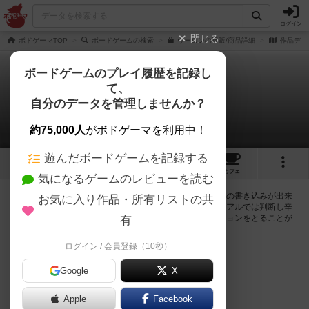
ログイン
閉じる
ボドゲーマTOP
ボードゲームの検索
ウーロンの通販/商品詳細
作品デー
ボードゲームのプレイ履歴を記録し
て、
ウーロン
自分のデータを管理しませんか？
0件の掲示板
約75,000人
がボドゲーマを利用中！
遊んだボードゲームを記録する
1
2
5
トップ
画像
動画
レビュー
カフェ
気になるゲームのレビューを読む
ログインするとウーロンに関する掲示板の作成やコメントの書き込みが出来
お気に入り作品・所有リストの共
るようになります。ルールの疑問やエラッタ情報、マニュアルでは判断し辛
い曖昧な表記等について会員同士で自由にコミュニケーションをとることが
有
出来ます。
ログイン / 会員登録（10秒）
ログイン/無料会員登録
Google
X
Apple
Facebook
ウーロンのトップに戻る