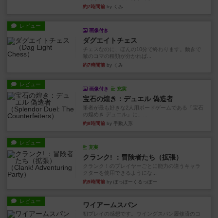
約7時間前
by くみ
レビュー
画像付き
ダグエイトチェス
チェスなのに、ほんの10分で終わります。動きで
敵のコマの種類が分かれば...
約7時間前
by くみ
レビュー
画像付き
充実
宝石の煌き：デュエル 偽造者
筆者が最も好きな2人用ボードゲームである『宝石
の煌めき デュエル』に、...
約8時間前
by 手動人形
レビュー
充実
クランク! ：冒険者たち（拡張）
クランク！のプレイヤーごとに能力の違うキャラ
クターを使用できるようにな...
約9時間前
by ぽっぽーくるっぽー
レビュー
ワイアームスパン
初プレイの感想です。ウイングスパン履修済のコ