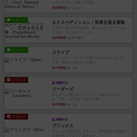
っていきます✨1部より自由...
約6時間前
by しんたろ
レビュー
エクスペディション：世界を巡る冒険
クラマー氏の不朽の名作。新しいボードゲームほ
どおもしろいはず？いいえ。...
約6時間前
by 田中昌平
レビュー
スライプ
メインコマ一つサブコマ四つでそれぞれプレイし
ます。動かし方はコマか壁に...
約7時間前
by くみ
リプレイ
画像付き
リーダーズ
久しぶりに取り出してプレイ。詰めきれなかっ
た…であっさり追い込まれて負...
約7時間前
by くみ
リプレイ
画像付き
ブリックス
久しぶりに取り出してプレイ。記号担当と色担当
に分かれてプレイ。あかんか...