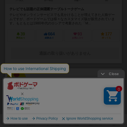
7～30人
15～40分
10歳～
3件
テレビでも話題の正体隠匿テーブルトークゲーム
テレビやオンラインサービスでも見かけることが増えてきた人狼ゲー
ムですが、ボードゲームでは様々なカスタマイズ版が販売されていま
す。もともとは1980年代のロシアで考案された「M...
39
664
93
177
興味あり
経験あり
お気に入り
持ってる
通販の取り扱いがありません
33
No.
なにが？どうした？ゲーム
Nani ga dousita game