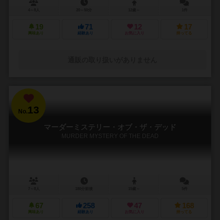
4～8人
20～50分
12歳～
1件
19
71
12
17
興味あり
経験あり
お気に入り
持ってる
通販の取り扱いがありません
13
No.
マーダーミステリー・オブ・ザ・デッド
MURDER MYSTERY OF THE DEAD
7～8人
180分前後
15歳～
5件
67
258
47
168
興味あり
経験あり
お気に入り
持ってる