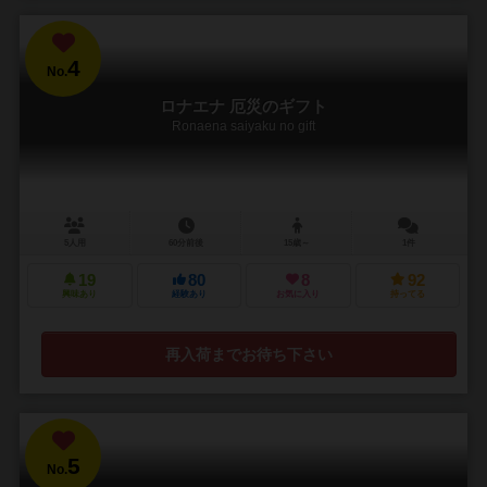
4
No.
ロナエナ 厄災のギフト
Ronaena saiyaku no gift
5人用
60分前後
15歳～
1件
19
80
8
92
興味あり
経験あり
お気に入り
持ってる
再入荷までお待ち下さい
5
No.