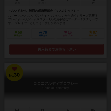
5人用
60～90分
3件
－おいでませ、殺戮の仮面舞踏会（マスカレイド）－
スノーマンション、ワンナイトマンションから続くシリーズ第三弾。
プレイヤー4人ゲームマスター1人のお手軽なマーダーミステリーで
す。 プレイヤーとしては一度しか遊べませ...
58
76
15
87
興味あり
経験あり
お気に入り
持ってる
再入荷までお待ち下さい
30
No.
コロニアルディプロマシー
Colonial Diplomacy