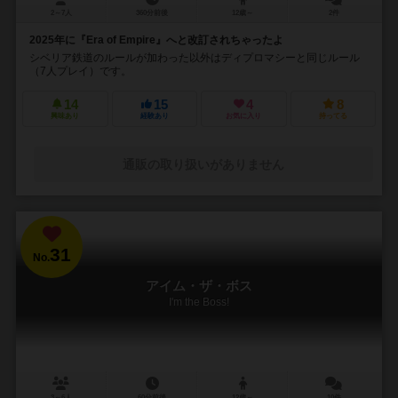
2～7人
360分前後
12歳～
2件
2025年に『Era of Empire』へと改訂されちゃったよ
シベリア鉄道のルールが加わった以外はディプロマシーと同じルール
（7人プレイ）です。
14
15
4
8
興味あり
経験あり
お気に入り
持ってる
通販の取り扱いがありません
31
No.
アイム・ザ・ボス
I'm the Boss!
3～6人
60分前後
12歳～
10件