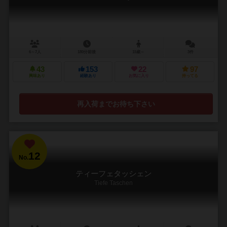
6～7人
180分前後
15歳～
3件
43
153
22
97
興味あり
経験あり
お気に入り
持ってる
再入荷までお待ち下さい
12
No.
ティーフェタッシェン
Tiefe Taschen