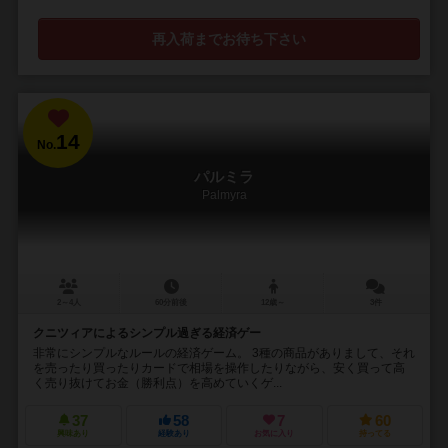
再入荷までお待ち下さい
14
No.
パルミラ
Palmyra
2～4人
60分前後
12歳～
3件
クニツィアによるシンプル過ぎる経済ゲー
非常にシンプルなルールの経済ゲーム。 3種の商品がありまして、それ
を売ったり買ったりカードで相場を操作したりながら、安く買って高
く売り抜けてお金（勝利点）を高めていくゲ...
37
58
7
60
興味あり
経験あり
お気に入り
持ってる