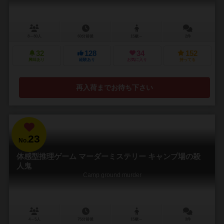
8～80人
60分前後
15歳～
2件
32
128
34
152
興味あり
経験あり
お気に入り
持ってる
再入荷までお待ち下さい
23
No.
体感型推理ゲーム マーダーミステリー キャンプ場の殺
人鬼
Camp ground murder
4～5人
75分前後
15歳～
3件