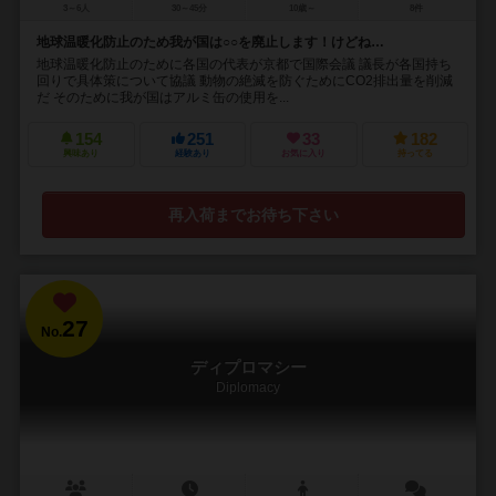
3～6人
30～45分
10歳～
8件
地球温暖化防止のため我が国は○○を廃止します！けどね…
地球温暖化防止のために各国の代表が京都で国際会議 議長が各国持ち
回りで具体策について協議 動物の絶滅を防ぐためにCO2排出量を削減
だ そのために我が国はアルミ缶の使用を...
154
251
33
182
興味あり
経験あり
お気に入り
持ってる
再入荷までお待ち下さい
27
No.
ディプロマシー
Diplomacy