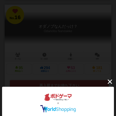
16
No.
オダノブなんだっけ？
Odanobu Nandakke
3～7人
5～15分
10歳～
9件
95
294
53
181
興味あり
経験あり
お気に入り
持ってる
再入荷までお待ち下さい
17
No.