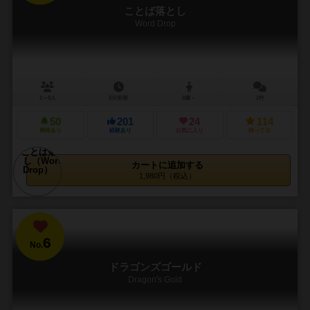
ことば落とし
Word Drop
2～8人
5分前後
8歳～
2件
50
201
24
114
興味あり
経験あり
お気に入り
持ってる
カートに追加する
1,980円（税込）
6
No.
ドラゴンズゴールド
Dragon's Gold