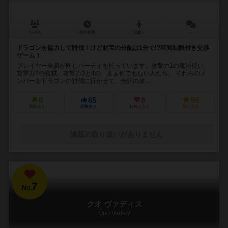
3～6人
45分前後
12歳～
－
ドラゴンを協力して討伐！けど財宝の分配は1分で!?時間制限付き交渉
ゲーム！
プレイヤー全員が同じパーティを持っています。攻撃力1の魔法使い、
攻撃力2の盗賊、攻撃力3と4の…まぁ何でもない人たち。 それらのメ
ンバーをドラゴンの討伐に行かせて、合計の攻...
8
65
8
50
興味あり
経験あり
お気に入り
持ってる
通販の取り扱いがありません
7
No.
クオ ヴァディス
Quo Vadis?