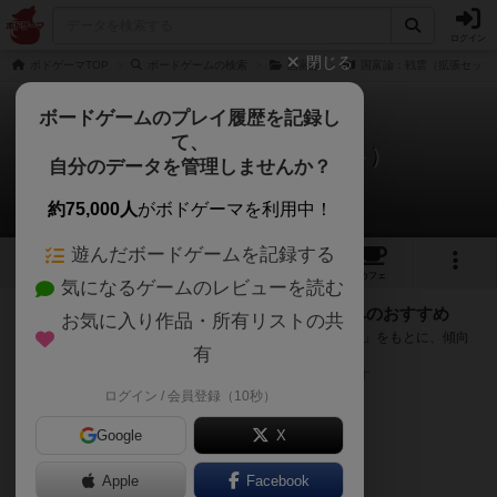
ログイン
閉じる
ボドゲーマTOP
ボードゲームの検索
国富論
国富論：戦雲（拡張セット
ボードゲームのプレイ履歴を記録し
て、
国富論：戦雲（拡張セット）
自分のデータを管理しませんか？
次のおすすめボードゲーム
約75,000人
がボドゲーマを利用中！
遊んだボードゲームを記録する
2
1
トップ
画像
動画
レビュー
カフェ
気になるゲームのレビューを読む
『国富論：戦雲（拡張セット）』が好きな方へのおすすめ
お気に入り作品・所有リストの共
このゲームのトップページで投票された「プレイ感の評価」をもとに、傾向
有
が近いボードゲームをランキング形式で紹介します。
※リストには一定の投票数がある作品のみを表示しています
ログイン / 会員登録（10秒）
Google
X
Apple
Facebook