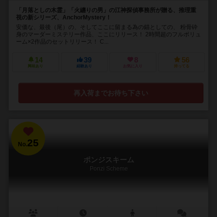
「月落としの木霊」「火纏りの男」の江神探偵事務所が贈る、推理重
視の新シリーズ、AnchorMystery！
安価な、最後（尾）の、そしてここに留まる為の錨としての、 粉骨砕
身のマーダーミステリー作品、ここにリリース！ 2時間超のフルボリュ
ーム×2作品のセットリリース！ C...
14
39
8
56
興味あり
経験あり
お気に入り
持ってる
再入荷までお待ち下さい
25
No.
ポンジスキーム
Ponzi Scheme