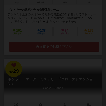
2～5人
30分前後
14歳～
7件
プレイヤーの選択が作る物語体験ゲーム
アンキスト王国の政治を司る複数の貴族家の代表者としてストーリー
を作る、レガシー要素のある、相互作用のある物語体験のゲームで
す。 毎ラウンド、プレイヤーはジレンマ・デッキから...
161
133
34
187
興味あり
経験あり
お気に入り
持ってる
再入荷までお待ち下さい
29
No.
ポケット・マーダーミステリー『クローズドマンショ
ン』
closed Condo