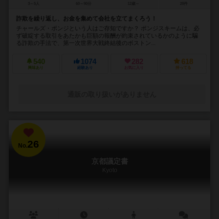
3～5人
60～90分
12歳～
28件
詐欺を繰り返し、お金を集めて会社を立てまくろう！
チャールズ・ポンジという人はご存知ですか？ ポンジスキームは、必
ず破綻する取引をあたかも巨額の報酬が約束されているかのように騙
る詐欺の手法で、第一次世界大戦終結後のボストン...
540
1074
282
618
興味あり
経験あり
お気に入り
持ってる
通販の取り扱いがありません
26
No.
京都議定書
Kyoto