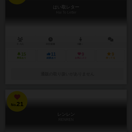
はい取レター
Hai To Letter
3～6人
10分前後
6歳～
－
15
11
9
9
興味あり
経験あり
お気に入り
持ってる
通販の取り扱いがありません
21
No.
レンレン
RENREN