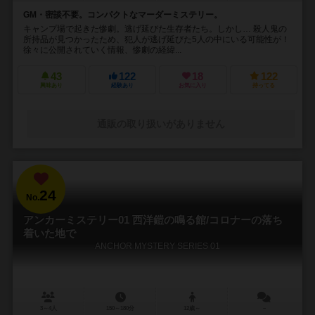
GM・密談不要。コンパクトなマーダーミステリー。
キャンプ場で起きた惨劇。逃げ延びた生存者たち。しかし… 殺人鬼の
所持品が見つかったため、犯人が逃げ延びた5人の中にいる可能性が！
徐々に公開されていく情報、惨劇の経緯...
43
122
18
122
興味あり
経験あり
お気に入り
持ってる
通販の取り扱いがありません
24
No.
アンカーミステリー01 西洋鎧の鳴る館/コロナーの落ち
着いた地で
ANCHOR MYSTERY SERIES 01
3～4人
150～180分
12歳～
－