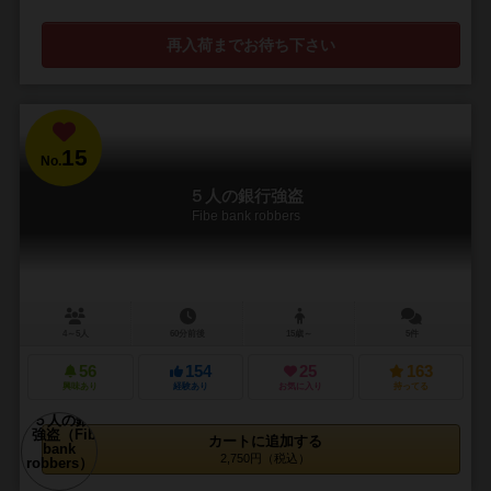
再入荷までお待ち下さい
15
No.
５人の銀行強盗
Fibe bank robbers
4～5人
60分前後
15歳～
5件
56
154
25
163
興味あり
経験あり
お気に入り
持ってる
カートに追加する
2,750円（税込）