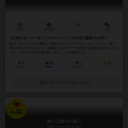
3人用
30分前後
1件
人の死なないマーダーミステリーシリーズが何と驚異の110円！
あの《ダイソー》が贈る『体験ミステリーゲーム』のシリーズ、第一
弾４作品のうちの１つ。 複数のプレイヤーが物語の登場人物の1人とな
って、それぞれの立場で話し合うことで物語に仕...
9
36
1
95
興味あり
経験あり
お気に入り
持ってる
通販の取り扱いがありません
11
No.
想いは満天の星に
With in the Starry Star