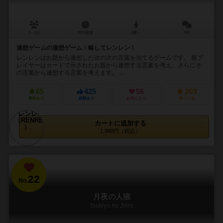
3～8人
20分前後
6歳～
5件
連想ゲームの連想ゲーム！略してレンレン！
レンレンはお題から連想した次の次の言葉を当てるゲームです。 親プ
レイヤーはカードで示されたお題から連想する言葉を考え、さらにそ
の言葉から連想する言葉を考えます。 ...
65
425
56
203
興味あり
経験あり
お気に入り
持ってる
カートに追加する
1,980円（税込）
22
No.
月夜の人狼
Tsukiyo no Jinro