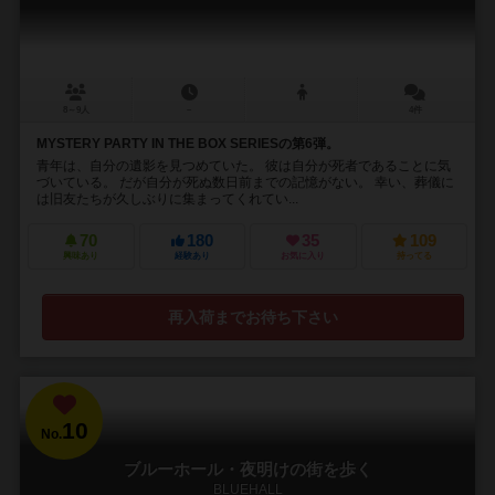
8～9人
－
4件
MYSTERY PARTY IN THE BOX SERIESの第6弾。
青年は、自分の遺影を見つめていた。 彼は自分が死者であることに気
づいている。 だが自分が死ぬ数日前までの記憶がない。 幸い、葬儀に
は旧友たちが久しぶりに集まってくれてい...
70
180
35
109
興味あり
経験あり
お気に入り
持ってる
再入荷までお待ち下さい
10
No.
ブルーホール・夜明けの街を歩く
BLUEHALL