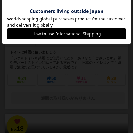
トイレを汚したのは誰だ？
Toire wo yogoshita noha dareda?
5～8人
20～30分
8歳～
2件
トイレは綺麗に使いましょう
「いつもトイレを綺麗にご使用いただき、ありがとうございます」 駅
やデパートのトイレに貼ってある文言です。 日本のトイレはとても綺
麗で清潔だと思われていますが、最近はそ...
24
58
11
29
興味あり
経験あり
お気に入り
持ってる
通販の取り扱いがありません
18
No.