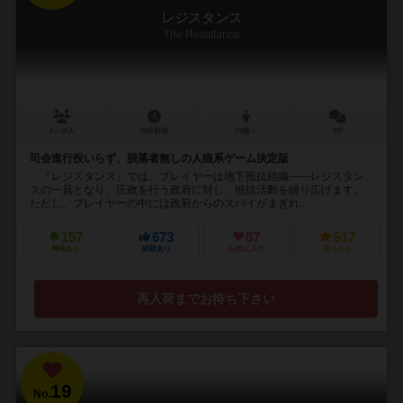
レジスタンス
The Resistance
5～10人
30分前後
13歳～
8件
司会進行役いらず、脱落者無しの人狼系ゲーム決定版
『レジスタンス』では、プレイヤーは地下抵抗組織――レジスタン
スの一員となり、圧政を行う政府に対し、抵抗活動を繰り広げます。
ただし、プレイヤーの中には政府からのスパイがまぎれ...
157
673
87
517
興味あり
経験あり
お気に入り
持ってる
再入荷までお待ち下さい
19
No.