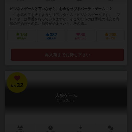
ビジネスゲームと言いながら、お金をせびるパーティゲーム！？
生き馬の目を抜くようなリアルタイム・ビジネスゲームです。 プ
レイヤーは手番を行っていきますが、そこで行うのは手札の補充と商
談の開始宣言のみ。商談が始まったら、その成...
154
382
80
208
興味あり
経験あり
お気に入り
持ってる
再入荷までお待ち下さい
32
No.
人狼ゲーム
Jinro Game