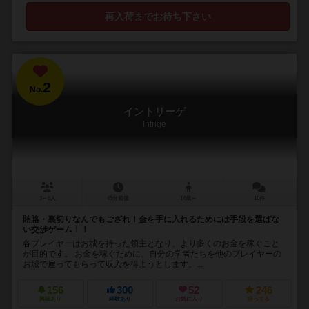
再入荷までお待ち下さい
2
No.
イントリーゲ
Intrige
3～5人
45分前後
14歳～
10件
賄賂・裏切りなんでもござれ！金を手に入れるためには手段を選ばな
い交渉ゲーム！！
各プレイヤーはお城を持った領主となり、より多くのお金を稼ぐこと
が目的です。 お金を稼ぐために、自分の学者たちを他のプレイヤーの
お城で雇ってもらって収入を得ようとします。...
156
300
52
246
興味あり
経験あり
お気に入り
持ってる