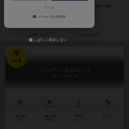
または
メールで会員登録
しばらく表示しない
1
No.
ウェンディ、大人になって
Wendy, Grow Up
4～5人
120分前後
15歳～
8件
134
333
92
282
興味あり
経験あり
お気に入り
持ってる