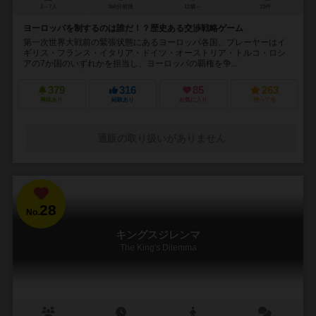
2～7人
360分前後
12歳～
13件
ヨーロッパを制するのは誰だ！？歴史ある交渉戦略ゲーム
第一次世界大戦前の緊張状態にあるヨーロッパ各国。プレーヤーはイ
ギリス・フランス・イタリア・ドイツ・オーストリア・トルコ・ロシ
アの7か国のいずれかを担当し、ヨーロッパの覇権を争...
379
316
85
263
興味あり
経験あり
お気に入り
持ってる
通販の取り扱いがありません
28
No.
キングスジレンマ
The King's Dilemma