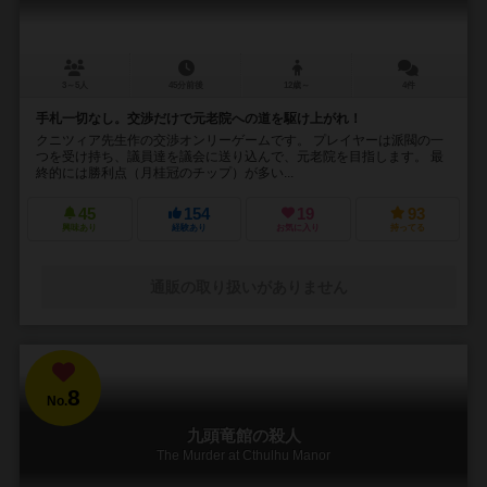
3～5人
45分前後
12歳～
4件
手札一切なし。交渉だけで元老院への道を駆け上がれ！
クニツィア先生作の交渉オンリーゲームです。 プレイヤーは派閥の一
つを受け持ち、議員達を議会に送り込んで、元老院を目指します。 最
終的には勝利点（月桂冠のチップ）が多い...
45
154
19
93
興味あり
経験あり
お気に入り
持ってる
通販の取り扱いがありません
8
No.
九頭竜館の殺人
The Murder at Cthulhu Manor