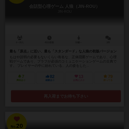
会話型心理ゲーム 人狼（JIN-ROU）
JIN-ROU
4～20人
45分前後
10歳～
2件
最も「原点」に近い、最も「スタンダード」な人狼の初版バージョン
もはや説明の必要もないくらい有名な、正体隠匿ゲームであり、心理
戦ゲームであり、ブラフが必須のコミュニケーションゲームの古典で
す。 プレイヤーの中に紛れている、人の姿をした...
7
82
13
79
興味あり
経験あり
お気に入り
持ってる
再入荷までお待ち下さい
20
No.