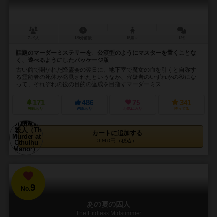
7～9人
120分前後
15歳～
12件
話題のマーダーミステリーを、公演型のようにマスターを置くことな
く、遊べるようにしたパッケージ版
古い館で開かれた降霊会の翌日に、地下室で魔女の血を引くと自称す
る霊能者の死体が発見されたというなか、容疑者のいずれかの役にな
って、それぞれの役の目的の達成を目指すマーダーミス...
171
486
75
341
興味あり
経験あり
お気に入り
持ってる
カートに追加する
3,960円（税込）
9
No.
あの夏の囚人
The Endless Midsummer