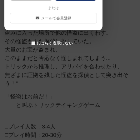
または
ストーリー
メールで会員登録
”探偵に変装した私は、
盗みに入った場所で他の怪盗に出くわす。
その怪盗もまた探偵に扮していた。
しばらく表示しない
大量のお宝が盗まれ、
このままだと否応なく怪しまれてしまう...
トリックから推理し、アリバイを合わせたり、
無ざまに証拠を残した怪盗を探偵として突き出そ
う！”
「怪盗はお前だ！」
と叫ぶトリックテイキングゲーム
□プレイ人数：3-4人
□プレイ時間：20-30分