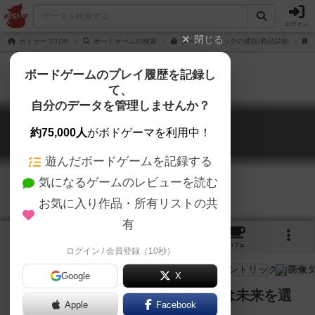
ログイン
閉じる
ボドゲーマTOP
ボードゲームの検索
フーダントリックの通販/商品詳細
ボードゲームのプレイ履歴を記録し
て、
自分のデータを管理しませんか？
フーダントリック
約75,000人
がボドゲーマを利用中！
Who done trick
遊んだボードゲームを記録する
気になるゲームのレビューを読む
お気に入り作品・所有リストの共
有
4
2
トップ
画像
動画
レビュー
カフェ
ログイン / 会員登録（10秒）
Google
X
紐解かれたトリックを前にあなたは未来を選
Apple
Facebook
ぶ