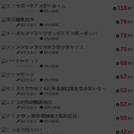
エコーズ・オブ・タイム
118
PT
紹介文なし
8件の投稿
南北戦争
79
PT
紹介文あり
1件の投稿
キャプテン・フリップ：イスラ・ボンバ
72
PT
紹介文なし
2件の投稿
メメントオンラインタクティクス
70
PT
紹介文あり
4件の投稿
パーミッド
68
PT
紹介文なし
1件の投稿
クリーグ
57
PT
紹介文あり
1件の投稿
セミファイナル ～お前はまだ生きている～
53
PT
紹介文あり
1件の投稿
ふたつの街の物語
52
PT
紹介文あり
18件の投稿
クランク! ：冒険者たち（拡張）
50
PT
紹介文あり
4件の投稿
とうほうの！
42
PT