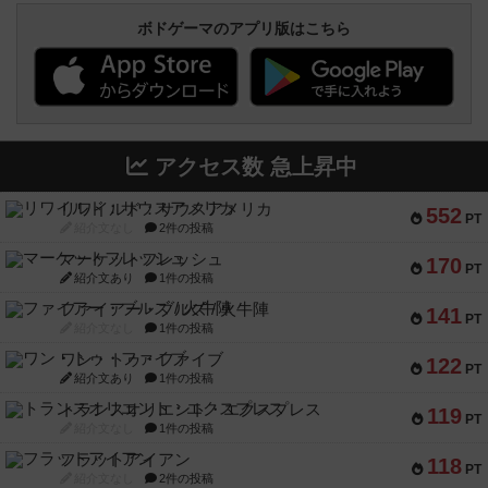
ボドゲーマのアプリ版はこちら
アクセス数 急上昇中
リワイルド：サウスアメリカ
552
PT
紹介文なし
2件の投稿
マーケットフレッシュ
170
PT
紹介文あり
1件の投稿
ファイアー・ブルズ / 火牛陣
141
PT
紹介文なし
1件の投稿
ワン・トゥ・ファイブ
122
PT
紹介文あり
1件の投稿
トランスオリエント・エクスプレス
119
PT
紹介文なし
1件の投稿
フラットアイアン
118
PT
紹介文なし
2件の投稿