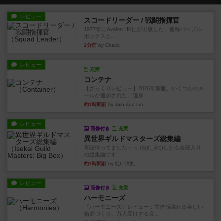
レビュー
スコードリーダー / 戦闘指揮官
1977年にAvalon Hill社が出版した、通称パープル
ボックスと...
2分前
by Chaco
レビュー
充実
コンテナ
【ざっくりレビュー】2026年新版、いくつかのル
ールが追加された。追加...
約1時間前
by Juin-Zuo Lin
レビュー
画像付き
充実
異世界ギルドマスターズ総集編
再販待ってました～っ (&gt;_&lt;)しかも全部入り
の総集編です...
約1時間前
by 紅い弾丸
レビュー
画像付き
充実
ハーモニーズ
『ハーモニーズ』レビュー：立体感溢れる美しい
箱庭づくり。万人受けする良...