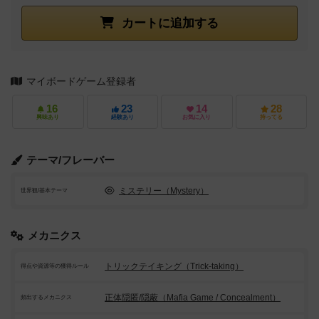
カートに追加する
マイボードゲーム登録者
16
23
14
28
興味あり
経験あり
お気に入り
持ってる
テーマ/フレーバー
ミステリー（Mystery）
世界観/基本テーマ
メカニクス
トリックテイキング（Trick-taking）
得点や資源等の獲得ルール
正体隠匿/隠蔽（Mafia Game / Concealment）
頻出するメカニクス