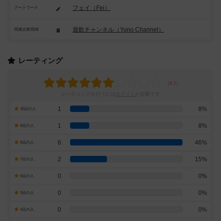
フェイ（Fei）
アートワーク
遊飲チャンネル（Yuno Channel）
関連企業/団体
レーティング
レーティングを行うには
ログイン
が必要です
1
8%
10点の人
1
8%
9点の人
6
46%
8点の人
2
15%
7点の人
0
0%
6点の人
0
0%
5点の人
0
0%
4点の人