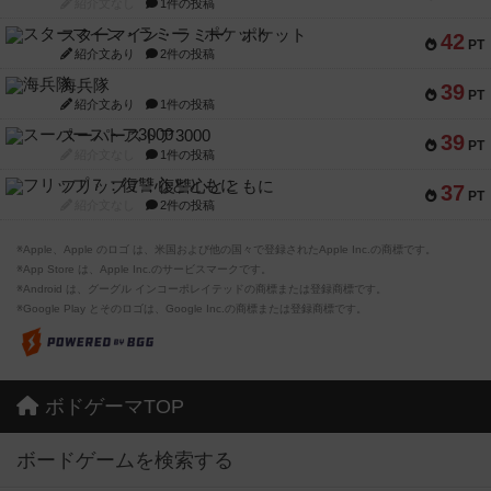
紹介文なし
1件の投稿
スターマイン・ラミー ポケット
42
PT
紹介文あり
2件の投稿
海兵隊
39
PT
紹介文あり
1件の投稿
スーパーストア3000
39
PT
紹介文なし
1件の投稿
フリップ７：復讐心とともに
37
PT
紹介文なし
2件の投稿
※Apple、Apple のロゴ は、米国および他の国々で登録されたApple Inc.の商標です。
※App Store は、Apple Inc.のサービスマークです。
※Android は、グーグル インコーポレイテッドの商標または登録商標です。
※Google Play とそのロゴは、Google Inc.の商標または登録商標です。
ボドゲーマTOP
ボードゲームを検索する