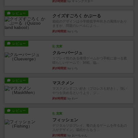
約2時間前
by ギャングスター
レビュー
クイズすごろく かぶーる
箱絵のデザインは小学校低学年向きの風情があり
ますが、問題のレベルによっ...
約2時間前
by いち
レビュー
充実
クルーバージュ
リプレイ性のある推理ゲームかつ手軽に遊べる素
晴らしいゲームで、対戦、協...
約2時間前
by いち
レビュー
マスクメン
マスクメンすごい好き（プロレスも好き）。強い
やつを決めるというより、ジ...
約6時間前
by わー
レビュー
充実
フィッシェン
デジタルソロプレイ。毒のあるゲームを作るあの
人がデザイン。箱絵からもう...
約7時間前
by おーちゃん