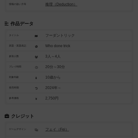
推理（Deduction）
情報の扱い方等
作品データ
フーダントリック
タイトル
Who done trick
原題・英題表記
3人～4人
参加人数
20分～30分
プレイ時間
10歳から
対象年齢
2024年～
発売時期
2,750円
参考価格
クレジット
フェイ（Fei）
ゲームデザイン