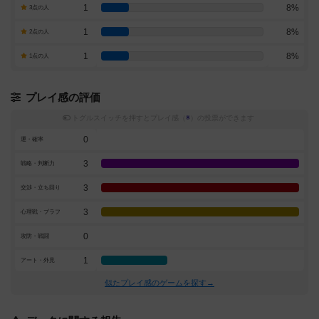
1
8%
3点の人
1
8%
2点の人
1
8%
1点の人
プレイ感の評価
トグルスイッチを押すとプレイ感（
※
）の投票ができます
0
運・確率
3
戦略・判断力
3
交渉・立ち回り
3
心理戦・ブラフ
0
攻防・戦闘
1
アート・外見
似たプレイ感のゲームを探す→