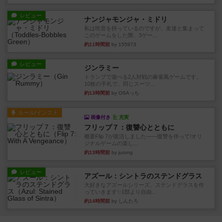
レビュー
ナンジャモンジャ・ミドリ
私は吃音を持っているのですが、友達と集まって
このゲームをした際、3ゲー...
約11時間前
by 155973
レビュー
ジンラミー
トランプで遊べる2人対戦の麻雀風ゲームです。
10枚の手札で、同じスーツ...
約13時間前
by OSAっち
ルール/インスト
画像付き
充実
フリップ７：復讐心とともに
概要Flip 7が復活しました――復讐を伴って!オリ
ジナルゲームの楽し...
約13時間前
by jurong
レビュー
アズール：シントラのステンドグラス
大好きなアズールシリーズ。ステンドグラスを作
っていきます✨1部より自由...
約14時間前
by しんたろ