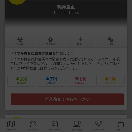
郵便馬車
Thurn and Taxis
2～4人
60分前後
13歳～
15件
ドイツを舞台に郵便配達路を計画しよう
ドイツを舞台に郵便馬車の駅舎を次々に建てていくゲームです。 初見
で4人プレイで遊んだら、2時間ぐらいかかりました。 サクサクプレイ
すれば1時間程度には収まるかと思います。...
289
774
146
406
興味あり
経験あり
お気に入り
持ってる
再入荷までお待ち下さい
31
No.