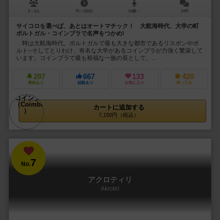
2～4人
75～120分
14歳～
14件
サイコロを選べば、あとはオートマチック！ 大航海時代、大学の町
ポルトガル・コインブラで名声をつかめ!
時は大航海時代。ポルトガルで最も大きな都市であるリスボンやポ
ルト--そしてとりわけ、有名な大学があるコインブラが力強く繁栄して
います。コインブラで最も裕福な一族の長として、...
287
667
133
420
興味あり
経験あり
お気に入り
持ってる
カートに追加する
7,150円（税込）
7
No.
アクロティリ
Akrotiri