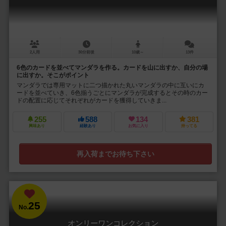
2人用
30分前後
10歳～
13件
6色のカードを並べてマンダラを作る。カードを山に出すか、自分の場
に出すか。そこがポイント
マンダラでは専用マットに二つ描かれた丸いマンダラの中に互いにカ
ードを並べていき、6色揃うごとにマンダラが完成するとその時のカー
ドの配置に応じてそれぞれがカードを獲得していきま...
255
588
134
381
興味あり
経験あり
お気に入り
持ってる
再入荷までお待ち下さい
25
No.
オンリーワンコレクション