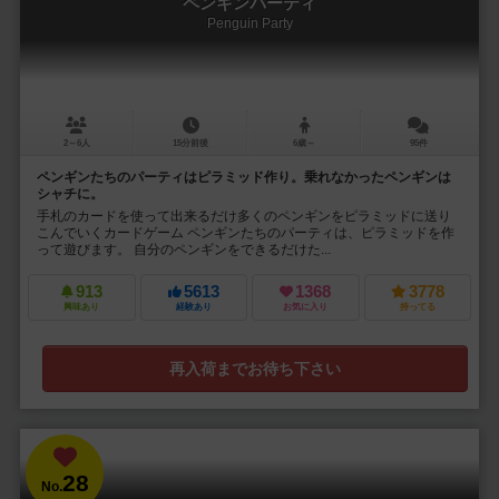
ペンギンパーティ
Penguin Party
2～6人
15分前後
6歳～
95件
ペンギンたちのパーティはピラミッド作り。乗れなかったペンギンは
シャチに。
手札のカードを使って出来るだけ多くのペンギンをピラミッドに送り
こんでいくカードゲーム ペンギンたちのパーティは、ピラミッドを作
って遊びます。 自分のペンギンをできるだけた...
913
5613
1368
3778
興味あり
経験あり
お気に入り
持ってる
再入荷までお待ち下さい
28
No.