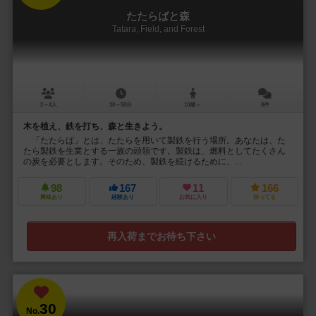
たたらばと森
Tatara, Field, and Forest
2～4人
30～50分
10歳～
8件
木を植え、鉄を打ち、森と生きよう。
「たたらば」とは、たたらを用いて製鉄を行う場所。あなたは、た
たら製鉄を生業とする一族の頭領です。製鉄は、燃料としてたくさん
の炭を必要とします。そのため、製鉄を続けるために、...
98
167
11
166
興味あり
経験あり
お気に入り
持ってる
再入荷までお待ち下さい
30
No.