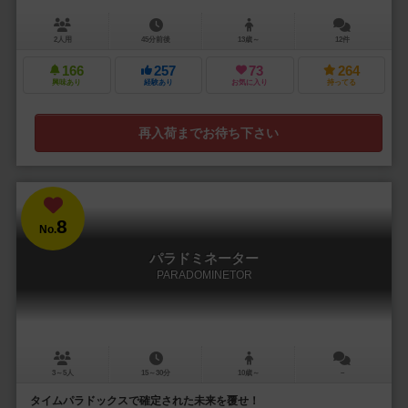
2人用
45分前後
13歳～
12件
166
257
73
264
興味あり
経験あり
お気に入り
持ってる
再入荷までお待ち下さい
8
No.
パラドミネーター
PARADOMINETOR
3～5人
15～30分
10歳～
－
タイムパラドックスで確定された未来を覆せ！