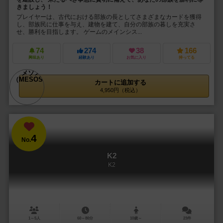
きましょう！
プレイヤーは、古代における部族の長としてさまざまなカードを獲得
し、部族民に仕事を与え、建物を建て、自分の部族の暮しを充実さ
せ、勝利を目指します。 ゲームのメインシス...
74
274
38
166
興味あり
経験あり
お気に入り
持ってる
カートに追加する
4,950円（税込）
4
No.
K2
K2
1～5人
60～80分
10歳～
23件