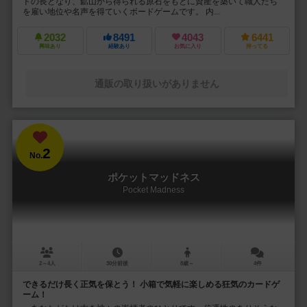
ドの長となり、鉱山から得られる原石をもとに資産を築いて職人たち
を雇い地位や名声を得ていくボードゲームです。 内...
2032
8491
4043
6441
興味あり
経験あり
お気に入り
持ってる
通販の取り扱いがありません
2
No.
ポケットマッドネス
Pocket Madness
2～4人
30分前後
8歳～
4件
できるだけ長く正気を保とう！ 小箱で気軽に楽しめる狂気のカードゲ
ーム！