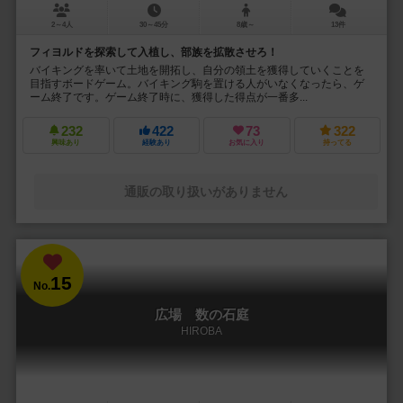
2～4人
30～45分
8歳～
13件
フィヨルドを探索して入植し、部族を拡散させろ！
バイキングを率いて土地を開拓し、自分の領土を獲得していくことを
目指すボードゲーム。バイキング駒を置ける人がいなくなったら、ゲ
ーム終了です。ゲーム終了時に、獲得した得点が一番多...
232
422
73
322
興味あり
経験あり
お気に入り
持ってる
通販の取り扱いがありません
15
No.
広場 数の石庭
HIROBA