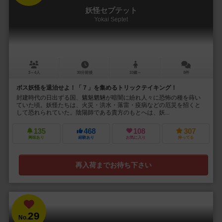
妖怪セプテット
Yokai Septet
3～4人
30分前後
10歳～
8件
ボス妖怪を退治せよ！「７」を集めるトリックテイキング！
封建時代の日出ずる国、魑魅魍魎が暗闇に紛れ人々に恐怖の種を蒔い
ていた頃。妖怪たちは、火災・洪水・落雷・疫病などの厄災を招くと
して恐れられていた。陰陽師である貴方のもとへは、妖...
135
468
108
307
興味あり
経験あり
お気に入り
持ってる
再入荷までお待ち下さい
29
No.