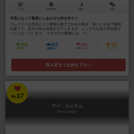
2～4人
15分前後
6歳～
13件
市長になって最高にしあわせな街を作ろう
プレイヤーは市長となり建物を建ててお金を稼ぎ、稼いだお金で建物
を建てて、自分の街を発展させていきます。シンプルな拡大再生産ゲ
ームとなっています。 それぞれの建物には、コ...
155
623
101
411
興味あり
経験あり
お気に入り
持ってる
再入荷までお待ち下さい
17
No.
アベ・カエサル
Ave Caesar