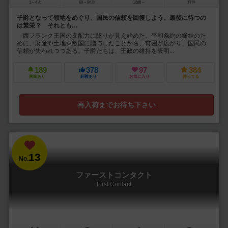
1～4人
60～90分
12歳～
17件
子爵となって領地をめぐり、国民の信頼を回復しよう。最後に待つの
は繁栄？ それとも…
西フランク王国の支配力に陰りが見え始めた。平和条約の締結のた
めに、財産や土地を敵国に贈与したことから、貧困が広がり、国民の
信頼が失われつつある。子爵たちは、王政の維持を表明...
189
378
97
384
興味あり
経験あり
お気に入り
持ってる
再入荷までお待ち下さい
13
No.
ファーストコンタクト
First Contact