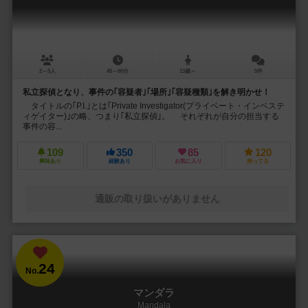
2～5人
45～60分
13歳～
5件
私立探偵となり、事件の｢容疑者｣｢場所｣｢容疑種類｣を解き明かせ！
タイトルの｢P.I.｣とは｢Private Investigator(プライベート・インベステ
ィゲイター)｣の略、つまり｢私立探偵｣。 それぞれが自分の担当する
事件の容...
109
350
85
120
興味あり
経験あり
お気に入り
持ってる
通販の取り扱いがありません
24
No.
マンダラ
Mandala