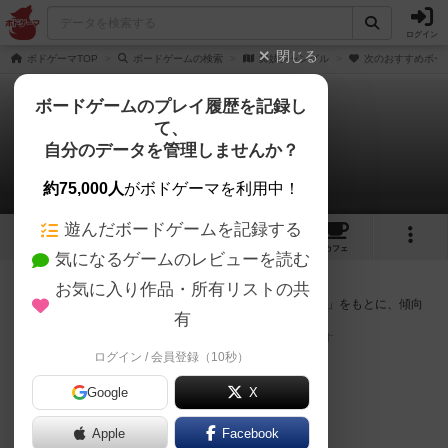
ログイン
閉じる
ボドゲーマTOP
ボードゲームの検索
舞妓ジャングル
次のおすすめボー
ボードゲームのプレイ履歴を記録し
て、
舞妓ジャングル
自分のデータを管理しませんか？
次のおすすめボードゲーム
約75,000人
がボドゲーマを利用中！
遊んだボードゲームを記録する
1
1
トップ
画像
動画
レビュー
カフェ
気になるゲームのレビューを読む
『舞妓ジャングル』が好きな方へのおすすめ
お気に入り作品・所有リストの共
このゲームのトップページで投票された「プレイ感の評価」をもとに、傾向
有
が近いボードゲームをランキング形式で紹介します。
※リストには一定の投票数がある作品のみを表示しています
ログイン / 会員登録（10秒）
Google
X
Apple
Facebook