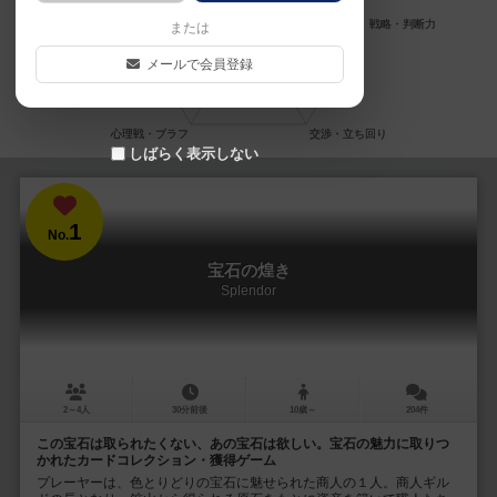
または
メールで会員登録
しばらく表示しない
1
No.
宝石の煌き
Splendor
2～4人
30分前後
10歳～
204件
この宝石は取られたくない、あの宝石は欲しい。宝石の魅力に取りつ
かれたカードコレクション・獲得ゲーム
プレーヤーは、色とりどりの宝石に魅せられた商人の１人。商人ギル