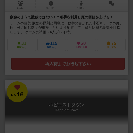
2～4人
15～25分
10歳～
－
数独のようで数独ではない！？相手を利用し庭の価値を上げろ！
ゲームの目的 数独の原則と同様に、数字の書かれた小石を、1つの庭、
行、列に同じ数字が重複しないよう配置して、庭と錦鯉の獲得を目指
します。 ゲームの準備（4人プレイ時）...
31
115
20
75
興味あり
経験あり
お気に入り
持ってる
再入荷までお待ち下さい
16
No.
ハピエストタウン
Happiest Town