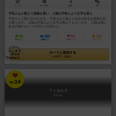
2～7人
15～40分
12歳～
6件
宇宙人は人類より貢物を貰い、人類は宇宙人より文字を貰え
宇宙人と人類に分かれます。 宇宙人は人類より自分の好きな貢物を受
け取ります。 人類は宇宙人より文字を教えてもらいます。 人類は場に
ある25枚のカードの中から任意のカ...
98
380
54
151
興味あり
経験あり
お気に入り
持ってる
カートに追加する
4,400円（税込）
14
No.
フィヨルド
Fjords