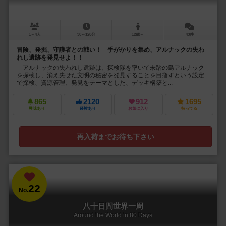
1～4人
30～120分
12歳～
43件
冒険、発掘、守護者との戦い！ 手がかりを集め、アルナックの失わ
れし遺跡を発見せよ！！
アルナックの失われし遺跡は、探検隊を率いて未踏の島アルナック
を探検し、消え失せた文明の秘密を発見することを目指すという設定
で探検、資源管理、発見をテーマとした、デッキ構築と...
865
2120
912
1695
興味あり
経験あり
お気に入り
持ってる
再入荷までお待ち下さい
22
No.
八十日間世界一周
Around the World in 80 Days