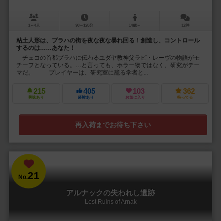
1～4人
90～120分
14歳～
12件
粘土人形は、プラハの街を夜な夜な暴れ回る！創造し、コントロール
するのは……あなた！
チェコの首都プラハに伝わるユダヤ教神父ラビ・レーヴの物語がモ
チーフとなっている。…と言っても、ホラー物ではなく、研究がテー
マだ。 プレイヤーは、研究室に籠る学者と...
215
405
103
362
興味あり
経験あり
お気に入り
持ってる
再入荷までお待ち下さい
21
No.
アルナックの失われし遺跡
Lost Ruins of Arnak