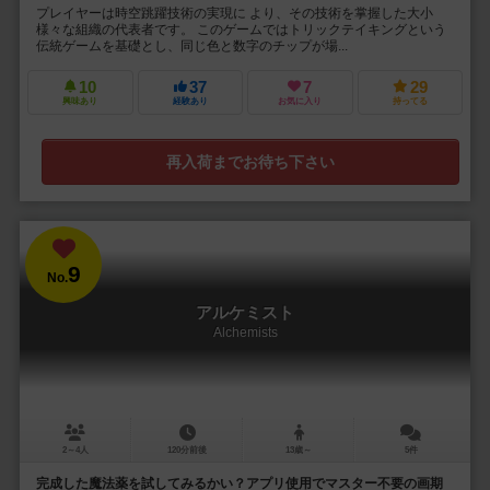
プレイヤーは時空跳躍技術の実現に より、その技術を掌握した大小
様々な組織の代表者です。 このゲームではトリックテイキングという
伝統ゲームを基礎とし、同じ色と数字のチップが場...
10
37
7
29
興味あり
経験あり
お気に入り
持ってる
再入荷までお待ち下さい
9
No.
アルケミスト
Alchemists
2～4人
120分前後
13歳～
5件
完成した魔法薬を試してみるかい？アプリ使用でマスター不要の画期