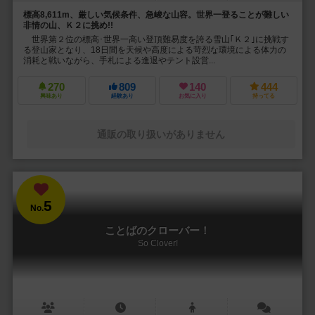
標高8,611m、厳しい気候条件、急峻な山容。世界一登ることが難しい
非情の山、Ｋ２に挑め!!
世界第２位の標高･世界一高い登頂難易度を誇る雪山｢Ｋ２｣に挑戦す
る登山家となり、18日間を天候や高度による苛烈な環境による体力の
消耗と戦いながら、手札による進退やテント設営...
270
809
140
444
興味あり
経験あり
お気に入り
持ってる
通販の取り扱いがありません
5
No.
ことばのクローバー！
So Clover!