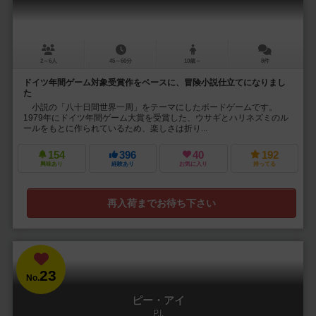
2～6人
45～60分
10歳～
8件
ドイツ年間ゲーム対象受賞作をベースに、冒険小説仕立てになりまし
た
小説の「八十日間世界一周」をテーマにしたボードゲームです。
1979年にドイツ年間ゲーム大賞を受賞した、ウサギとハリネズミのル
ールをもとに作られているため、楽しさは折り...
154
396
40
192
興味あり
経験あり
お気に入り
持ってる
再入荷までお待ち下さい
23
No.
ピー・アイ
P.I.