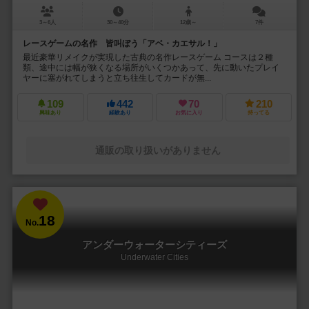
3～6人
30～40分
12歳～
7件
レースゲームの名作 皆叫ぼう「アベ・カエサル！」
最近豪華リメイクが実現した古典の名作レースゲーム コースは２種
類、途中には幅が狭くなる場所がいくつかあって、先に動いたプレイ
ヤーに塞がれてしまうと立ち往生してカードが無...
109
442
70
210
興味あり
経験あり
お気に入り
持ってる
通販の取り扱いがありません
18
No.
アンダーウォーターシティーズ
Underwater Cities