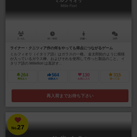
ミルフィオリ
Mille Fiori
2～4人
60～90分
10歳～
15件
ライナー・クニツィア作の何をやっても得点につながるゲーム
ミルフィオリ（イタリア語）はガラスの一種。 金太郎飴のように模様
が入っているガラス棒、およびそれを使用して作った製品のこと。 イ
タリア語の Millefiori は直訳す...
264
564
130
315
興味あり
経験あり
お気に入り
持ってる
再入荷までお待ち下さい
27
No.