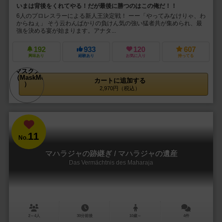
いまは背後をくれてやる！だが最後に勝つのはこの俺だ！！
6人のプロレスラーによる新人王決定戦！ ーー「やってみなけりゃ、わ
からねぇ」 そう云わんばかりの負けん気の強い猛者共が集められ、最
強を決める宴が始まります。アナタ...
192
933
120
607
興味あり
経験あり
お気に入り
持ってる
カートに追加する
2,970円（税込）
11
No.
マハラジャの跡継ぎ / マハラジャの遺産
Das Vermächtnis des Maharaja
2～4人
30分前後
10歳～
4件