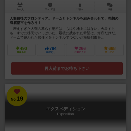
1～4人
80～150分
12歳～
17件
人類最後のフロンティア。ドームとトンネルを組み合わせて、理想の
海底都市を作ろう！
増えすぎた人類の暮らす場所は、もはや地上にはない。火星すら
も、すでに移民でいっぱいだ。最後に残された希望は、海底だけだ。
ドームで覆われた居住区をトンネルでつないだ海底都市を...
490
794
266
668
興味あり
経験あり
お気に入り
持ってる
再入荷までお待ち下さい
19
No.
エクスペディション
Expedition