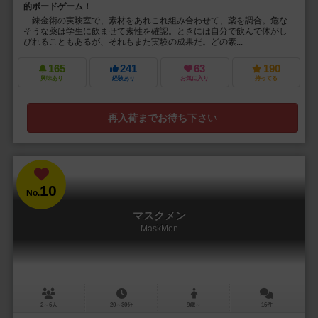
的ボードゲーム！
錬金術の実験室で、素材をあれこれ組み合わせて、薬を調合。危な
そうな薬は学生に飲ませて素性を確認。ときには自分で飲んで体がし
びれることもあるが、それもまた実験の成果だ。どの素...
165
241
63
190
興味あり
経験あり
お気に入り
持ってる
再入荷までお待ち下さい
10
No.
マスクメン
MaskMen
2～6人
20～30分
9歳～
16件