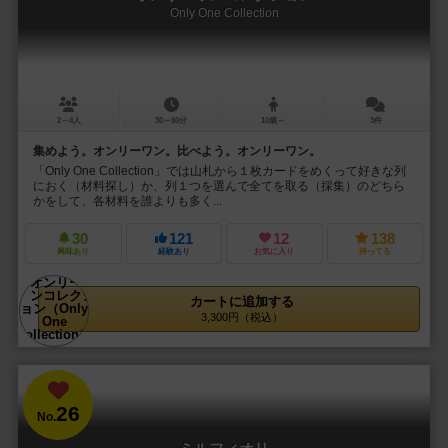
Only One Collection
2～4人
30～60分
10歳～
3件
集めよう。オンリーワン。比べよう。オンリーワン。
「Only One Collection」では山札から１枚カードをめくって好きな列
におく（材料探し）か、列１つを選んで全てを取る（採集）のどちら
かをして、各材料を誰よりも多く...
30
121
12
138
興味あり
経験あり
お気に入り
持ってる
カートに追加する
3,300円（税込）
26
No.