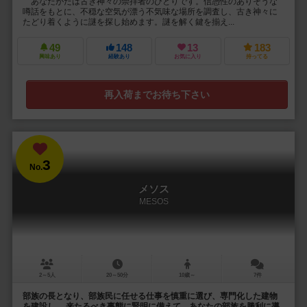
あなたがたは古き神々の崇拝者のひとりです。信憑性のありそうな
噂話をもとに、不穏な空気が漂う不気味な場所を調査し、古き神々に
たどり着くように謎を探し始めます。謎を解く鍵を揃え...
49
148
13
183
興味あり
経験あり
お気に入り
持ってる
再入荷までお待ち下さい
3
No.
メソス
MESOS
2～5人
20～50分
10歳～
7件
部族の長となり、部族民に任せる仕事を慎重に選び、専門化した建物
を建設し、 来たるべき事態に賢明に備えて、あなたの部族を勝利に導