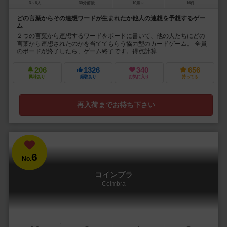
3～6人
30分前後
10歳～
16件
どの言葉からその連想ワードが生まれたか他人の連想を予想するゲー
ム
２つの言葉から連想するワードをボードに書いて、他の人たちにどの
言葉から連想されたのかを当ててもらう協力型のカードゲーム。 全員
のボードが終了したら、ゲーム終了です。得点計算...
206
1326
340
656
興味あり
経験あり
お気に入り
持ってる
再入荷までお待ち下さい
6
No.
コインブラ
Coimbra