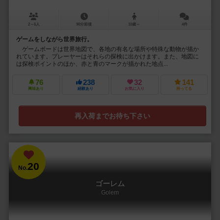
2～6人
90分前後
10歳～
4件
ゲームをしながら世界旅行。
ゲームボードは世界地図で、各地の有名な場所や特殊な動物が描か
れています。プレーヤーはそれらの探検に出かけます。また、地図に
は探検ポイントのほか、赤と青のマークが描かれた地点...
76
238
32
141
興味あり
経験あり
お気に入り
持ってる
再入荷までお待ち下さい
20
No.
ゴーレム
Golem