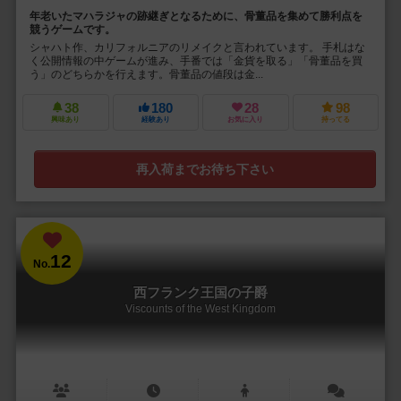
年老いたマハラジャの跡継ぎとなるために、骨董品を集めて勝利点を
競うゲームです。
シャハト作、カリフォルニアのリメイクと言われています。 手札はな
く公開情報の中ゲームが進み、手番では「金貨を取る」「骨董品を買
う」のどちらかを行えます。骨董品の値段は金...
38
180
28
98
興味あり
経験あり
お気に入り
持ってる
再入荷までお待ち下さい
12
No.
西フランク王国の子爵
Viscounts of the West Kingdom