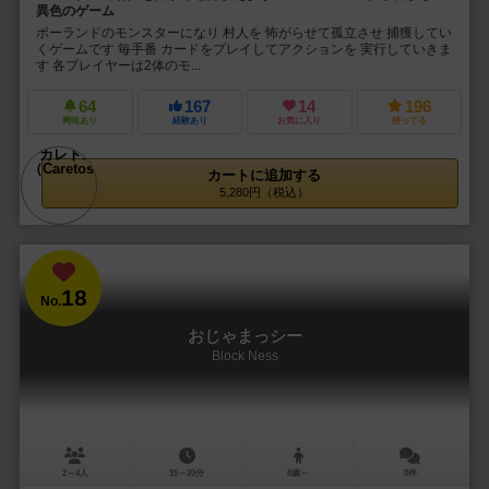
異色のゲーム
ポーランドのモンスターになり 村人を 怖がらせて孤立させ 捕獲してい
くゲームです 毎手番 カードをプレイしてアクションを 実行していきま
す 各プレイヤーは2体のモ...
64
167
14
196
興味あり
経験あり
お気に入り
持ってる
カートに追加する
5,280円（税込）
18
No.
おじゃまっシー
Block Ness
2～4人
15～20分
8歳～
8件