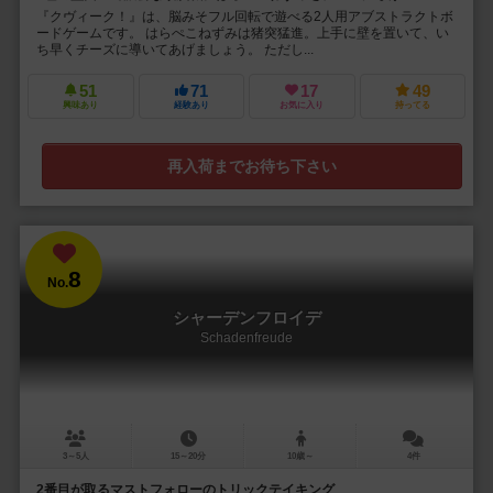
『クヴィーク！』は、脳みそフル回転で遊べる2人用アブストラクトボ
ードゲームです。 はらぺこねずみは猪突猛進。上手に壁を置いて、い
ち早くチーズに導いてあげましょう。 ただし...
51
71
17
49
興味あり
経験あり
お気に入り
持ってる
再入荷までお待ち下さい
8
No.
シャーデンフロイデ
Schadenfreude
3～5人
15～20分
10歳～
4件
2番目が取るマストフォローのトリックテイキング