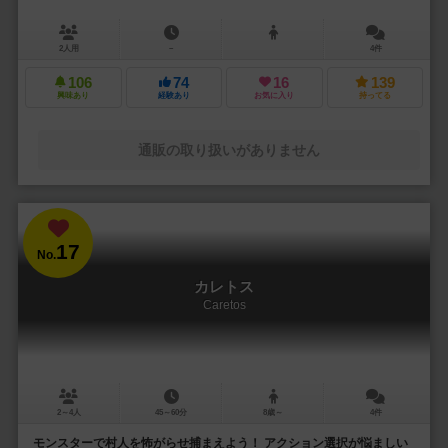
2人用
－
4件
106
74
16
139
興味あり
経験あり
お気に入り
持ってる
通販の取り扱いがありません
17
No.
カレトス
Caretos
2～4人
45～60分
8歳～
4件
モンスターで村人を怖がらせ捕まえよう！ アクション選択が悩ましい