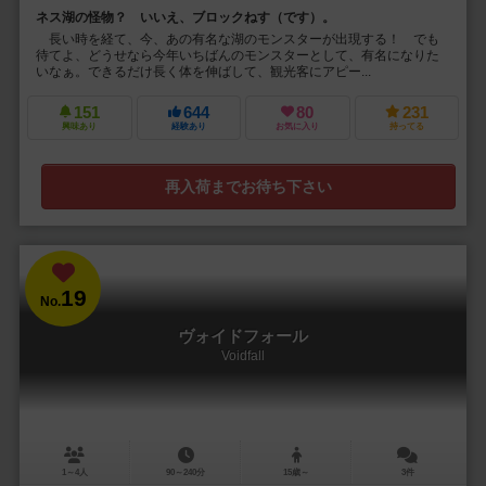
ネス湖の怪物？ いいえ、ブロックねす（です）。
長い時を経て、今、あの有名な湖のモンスターが出現する！ でも
待てよ、どうせなら今年いちばんのモンスターとして、有名になりた
いなぁ。できるだけ長く体を伸ばして、観光客にアピー...
151
644
80
231
興味あり
経験あり
お気に入り
持ってる
再入荷までお待ち下さい
19
No.
ヴォイドフォール
Voidfall
1～4人
90～240分
15歳～
3件