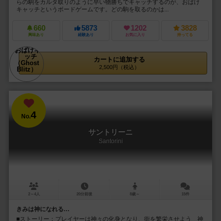
らの駒をカルタ取りのように早い物勝ちでキャッチするのが、おばけ
キャッチというボードゲームです。どの駒を取るのかは...
660
5873
1202
3828
興味あり
経験あり
お気に入り
持ってる
カートに追加する
2,500円（税込）
4
No.
サントリーニ
Santorini
2～4人
20分前後
8歳～
15件
きみは神になれる…
■ストーリー：プレイヤーは神々の化身となり、街を繁栄させよう 神