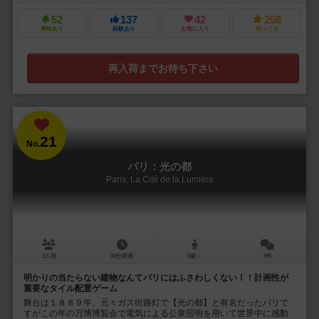
52
137
42
256
興味あり
経験あり
お気に入り
持ってる
再入荷までお待ち下さい
21
No.
パリ：光の都
Paris: La Cité de la Lumière
2人用
30分前後
8歳～
9件
明かりの当たらない建物なんてパリにはふさわしくない！！計画性が
重要なタイル配置ゲーム
舞台は１８８９年、元々ガス街路灯で【光の都】と有名だったパリで
すがこの年の万博博覧会で電気による公衆照明を用いて世界中に感動