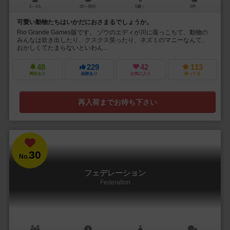
2～4人
20～30分
5歳～
5件
可愛い動物たちはいかだにおさまるでしょうか。
Rio Grande Games版です。 ゾウのエディが川に落っこちて、動物の
みんなは吹き出したり、クスクス笑ったり、ネズミのマニーなんて、
おかしくてたまらないといわん...
48
229
42
113
興味あり
経験あり
お気に入り
持ってる
再入荷までお待ち下さい
30
No.
フェデレーション
Federation