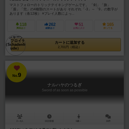
マストフォローのトリックテイキングゲームです。 「剣」「旗」
「盾」「兜」の4種類のスートがあり それぞれ「-3」～「9」の数字が
あります（各12枚） ※プレイ人数によっ...
118
262
51
165
興味あり
経験あり
お気に入り
持ってる
カートに追加する
2,701円（税込）
9
No.
ナルハヤのつるぎ
Sword of as soon as possible
2～4人
15分前後
6歳～
16件