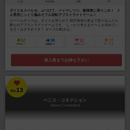
2人用
30分前後
12歳～
5件
ダイスをスベらせ、ぶつけて、ジャマしつつ、敵陣奥に滑りこめ！ 2
人専用じっくり脳みそフル回転アブストラクトゲーム！
スーベルダイスは、ダイスを滑らせて 相手陣地の奥まで滑り込んだら
勝ちのアブストラクトゲームです。 しっかり考えるゲームを求めてい
る方！おすすめです！ ダイスの動きは...
52
36
12
27
興味あり
経験あり
お気に入り
持ってる
再入荷までお待ち下さい
13
No.
ベニス・コネクション
Venice Connection