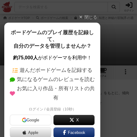
ログイン
閉じる
ボドゲーマTOP
ボードゲームの検索
MAGI CHAIN -知恵と神秘の冒険譚-の通
ボードゲームのプレイ履歴を記録し
て、
マギチェイン
自分のデータを管理しませんか？
次のおすすめボードゲーム
約75,000人
がボドゲーマを利用中！
遊んだボードゲームを記録する
6
4
3
トップ
画像
動画
レビュー
カフェ
気になるゲームのレビューを読む
『マギチェイン』が好きな方へのおすすめ
お気に入り作品・所有リストの共
このゲームのトップページで投票された「プレイ感の評価」をもとに、傾向
有
が近いボードゲームをランキング形式で紹介します。
※リストには一定の投票数がある作品のみを表示しています
ログイン / 会員登録（10秒）
Google
X
Apple
Facebook