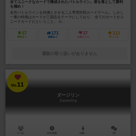
全てユニークなカードで構成されたバトルライン。砦を落として勝利
を掴め！
名作バトルラインを彷彿とさせる二人専用対戦カードゲーム。 しかし
一番の特徴はカードが三国志をテーマにしており、 全てのカードがユ
ニークカードだということ。 カ...
57
171
27
213
興味あり
経験あり
お気に入り
持ってる
通販の取り扱いがありません
11
No.
ダージリン
Darjeeling
2～5人
60分前後
12歳～
1件