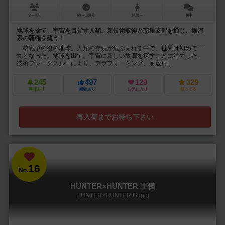
2～4人
60～120分
14歳～
8件
地球を捨て、宇宙を目指す人類。新技術取得と惑星支配を通じ、銀河
系の覇権を競う！
核戦争の後の地球。人類の存続が危ぶまれる中で、世界は初めて一
丸となった。地球を出て、宇宙に新しい故郷を探すことに注力した。
技術ブレークスルーにより、テラフォーミング、耐放射...
245
497
129
329
興味あり
経験あり
お気に入り
持ってる
再入荷までお待ち下さい
16
No.
HUNTER×HUNTER 軍儀
HUNTER×HUNTER Gungi