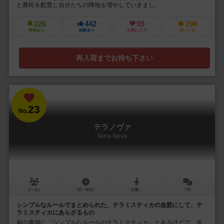
と農民を配置し自分たちの陣地を増やしていきまし...
226
442
99
296
興味あり
経験あり
お気に入り
持ってる
再入荷までお待ち下さい
23
No.
テラノヴァ
Terra Nova
2～4人
60～90分
12歳～
7件
シンプルなルールでまとめられた、テラミスティカの血筋にして、テ
ラミスティカにあらざるもの
箱の裏側に「シンプルなルールのテラミスティカ」とあるほどで、名