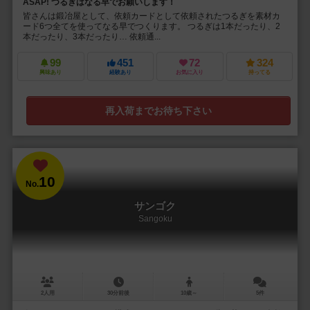
ASAP! つるぎはなる早でお願いします！
皆さんは鍛冶屋として、依頼カードとして依頼されたつるぎを素材カ
ード6つ全てを使ってなる早でつくります。 つるぎは1本だったり、2
本だったり、3本だったり… 依頼通...
99
451
72
324
興味あり
経験あり
お気に入り
持ってる
再入荷までお待ち下さい
10
No.
サンゴク
Sangoku
2人用
30分前後
10歳～
5件