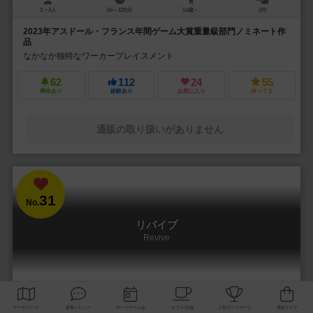
2～4人
60～120分
14歳～
2件
2023年アスドール・フランス年間ゲーム大賞重量級部門ノミネート作
品
なかなか独特なワーカープレイスメント
62
112
24
55
興味あり
経験あり
お気に入り
持ってる
通販の取り扱いがありません
31
No.
リバイブ
Revive
1～4人
90～120分
14歳～
11件