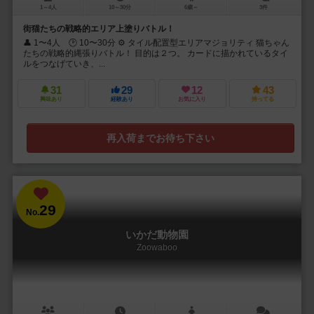
1～4人
10～30分
6歳～
3件
街猫たちの戦略的エリア上塗りバトル！
👤 1〜4人 🕑 10〜30分 ⚙️ タイル配置型エリアマジョリティ 猫ちゃん
たちの戦略的縄張りバトル！ 目的は２つ。 カードに描かれているタイ
ルをつなげていき、...
31
29
12
43
興味あり
経験あり
お気に入り
持ってる
再入荷までお待ち下さい
29
No.
いかだ動物園
Zoowaboo