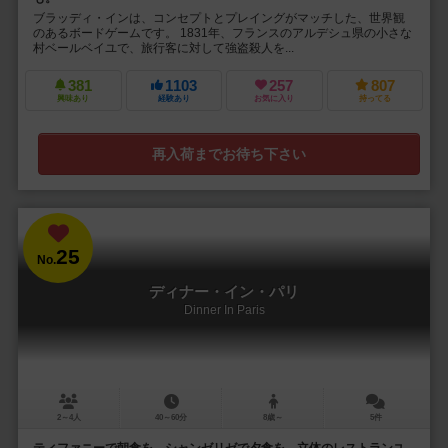
ブラッディ・インは、コンセプトとプレイングがマッチした、世界観
のあるボードゲームです。 1831年、フランスのアルデシュ県の小さな
村ベールベイユで、旅行客に対して強盗殺人を...
381
1103
257
807
興味あり
経験あり
お気に入り
持ってる
再入荷までお待ち下さい
25
No.
ディナー・イン・パリ
Dinner In Paris
2～4人
40～60分
8歳～
5件