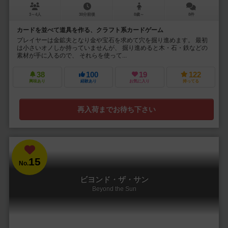
3～4人
30分前後
8歳～
8件
カードを並べて道具を作る、クラフト系カードゲーム
プレイヤーは金鉱夫となり金や宝石を求めて穴を掘り進めます。 最初
は小さいオノしか持っていませんが、 掘り進めると木・石・鉄などの
素材が手に入るので、 それらを使って...
38
100
19
122
興味あり
経験あり
お気に入り
持ってる
再入荷までお待ち下さい
15
No.
ビヨンド・ザ・サン
Beyond the Sun