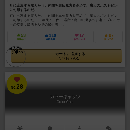
町に出没する魔人たち。仲間を集め魔力を高めて、魔人のボスをビン
に封印するのだ。
町に出没する魔人たち。仲間を集め魔力を高めて、魔人のボスをビン
に封印するのだ。 ・年代：古代 ・場所：魔力の湧き出す地 ・プレイヤ
ーの立場：魔法ギルドの修行者 ・...
53
110
17
97
興味あり
経験あり
お気に入り
持ってる
カートに追加する
7,700円（税込）
28
No.
カラーキャッツ
Color Cats