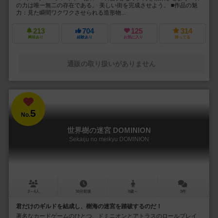
の力は唯一無二の存在である。 美しい街を完成させよう。 ■作品の魅
力：見た瞬間ワクワクさせられる造形物...
213
704
125
314
興味あり
経験あり
お気に入り
持ってる
通販の取り扱いがありません
5
No.
世界樹の迷宮 DOMINION
Sekaiju no meikyu DOMINION
2～4人
30分前後
8歳～
3件
君だけのギルドを結成し、樹海の迷宮を踏破するのだ！
著名なカードゲームのひとつ、ドミニオンとアトラスのロールプレイ