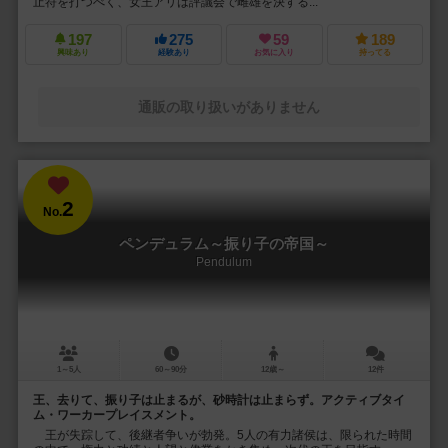
止符を打つべく、女王アリは評議会で雌雄を決する...
197
275
59
189
興味あり
経験あり
お気に入り
持ってる
通販の取り扱いがありません
2
No.
ペンデュラム～振り子の帝国～
Pendulum
1～5人
60～90分
12歳～
12件
王、去りて、振り子は止まるが、砂時計は止まらず。アクティブタイ
ム・ワーカープレイスメント。
王が失踪して、後継者争いが勃発。5人の有力諸侯は、限られた時間