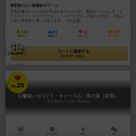
運要素のない重量級SFゲーム
宇宙を舞台にした４Xと呼ばれるゲームです。 類似ゲームとして「ト
ワイライト・インペリウム」、「エクリプス」がありますが、 それら
と比べ決定的な違いがあります。 それは運...
146
81
41
128
興味あり
経験あり
お気に入り
持ってる
カートに追加する
20,900円（税込）
20
No.
白鷺城／ホワイト・キャッスル：茶の湯（拡張）
The White Castle: Matcha
1～4人
90～110分
12歳～
4件