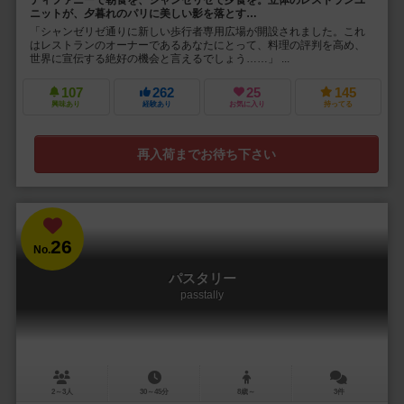
ティファニーで朝食を、シャンゼリゼで夕食を。立体のレストランユ
ニットが、夕暮れのパリに美しい影を落とす…
「シャンゼリゼ通りに新しい歩行者専用広場が開設されました。これ
はレストランのオーナーであるあなたにとって、料理の評判を高め、
世界に宣伝する絶好の機会と言えるでしょう……」 ...
107
262
25
145
興味あり
経験あり
お気に入り
持ってる
再入荷までお待ち下さい
26
No.
パスタリー
passtally
2～3人
30～45分
8歳～
3件