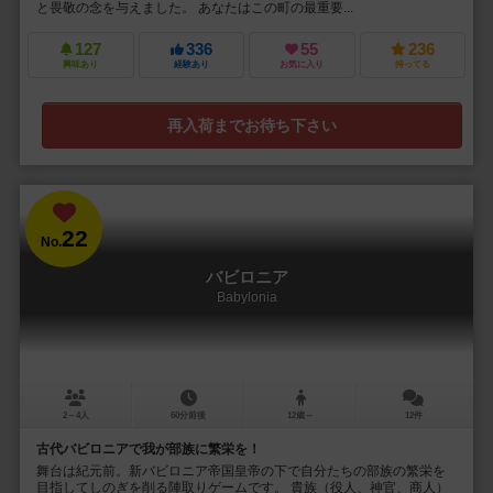
と畏敬の念を与えました。 あなたはこの町の最重要...
127
336
55
236
興味あり
経験あり
お気に入り
持ってる
再入荷までお待ち下さい
22
No.
バビロニア
Babylonia
2～4人
60分前後
12歳～
12件
古代バビロニアで我が部族に繁栄を！
舞台は紀元前。新バビロニア帝国皇帝の下で自分たちの部族の繁栄を
目指してしのぎを削る陣取りゲームです。 貴族（役人、神官、商人）