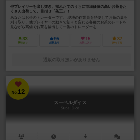
他プレイヤーを出し抜き、採れたてのうちに市場価値の高いお茶をた
くさん出荷して、目指せ「茶王」！
あなたはお茶のトレーダーです。 現地の作業員を酷使してお茶の葉を
刈り取り、他プレイヤーの動きで刻々と変わる各種のお茶のレートを
見ながら高値でお茶を輸出して一番のトレーダーを...
33
95
15
37
興味あり
経験あり
お気に入り
持ってる
通販の取り扱いがありません
12
No.
スーベルダイス
Subel Dice