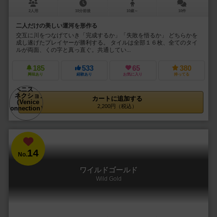
2人用
10分前後
10歳～
10件
二人だけの美しい運河を形作る
交互に川をつなげていき「完成するか」「失敗を悟るか」 どちらかを
成し遂げたプレイヤーが勝利する。 タイルは全部１６枚、全てのタイ
ルが両面、くの字と真っ直ぐ。共通してい...
185
533
65
380
興味あり
経験あり
お気に入り
持ってる
カートに追加する
2,200円（税込）
14
No.
ワイルドゴールド
Wild Gold