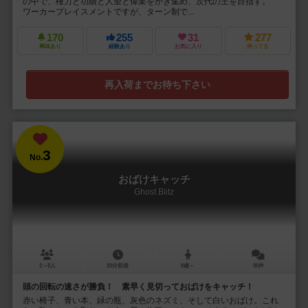
の中で、権力と功績と人望と偉業をかき集め、次代の王を目指す。
ワーカープレイスメントですが、ターン制で...
170
255
31
277
興味あり
経験あり
お気に入り
持ってる
再入荷までお待ち下さい
3
No.
おばけキャッチ
Ghost Blitz
2～8人
20分前後
8歳～
95件
頭の回転の速さが勝負！ 素早く見切っておばけをキャッチ！
赤い椅子、青い本、緑の瓶、灰色のネズミ、そして白いおばけ。これ