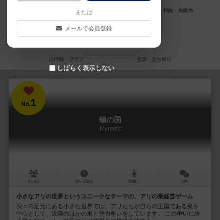
または
メールで会員登録
しばらく表示しない
1
No.
蟻の国
Myrmes
2～4人
60～120分
13歳～
5件
小さなアリの世界というユニークなテーマの、アリの巣経営ゲーム
我々の足元にある小さな世界では、アリたちが自らの王国である巣を
中心として、近隣のほかの巣と勢力争いをしています。 この争いに終