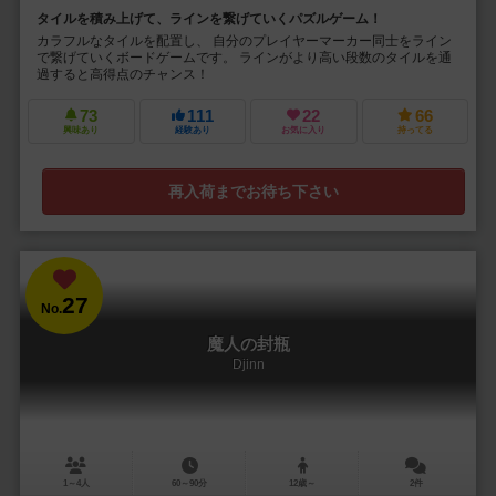
タイルを積み上げて、ラインを繋げていくパズルゲーム！
カラフルなタイルを配置し、 自分のプレイヤーマーカー同士をライン
で繋げていくボードゲームです。 ラインがより高い段数のタイルを通
過すると高得点のチャンス！
73
111
22
66
興味あり
経験あり
お気に入り
持ってる
再入荷までお待ち下さい
27
No.
魔人の封瓶
Djinn
1～4人
60～90分
12歳～
2件