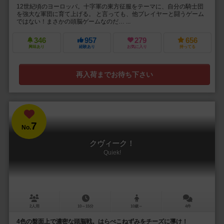
12世紀頃のヨーロッパ。十字軍の東方征服をテーマに、自分の騎士団
を強大な軍団に育て上げる。 と言っても、他プレイヤーと闘うゲーム
ではない！まさかの頭脳ゲームなのだ… ...
346
957
279
656
興味あり
経験あり
お気に入り
持ってる
再入荷までお待ち下さい
7
No.
クヴィーク！
Quiek!
2人用
10～15分
10歳～
4件
4色の盤面上で濃密な頭脳戦。はらぺこねずみをチーズに導け！