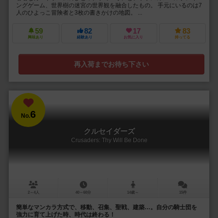
ングゲーム、世界樹の迷宮の世界観を融合したもの。 手元にいるのは7
人のひよっこ冒険者と3枚の書きかけの地図。 ...
59
82
17
83
興味あり
経験あり
お気に入り
持ってる
再入荷までお待ち下さい
6
No.
クルセイダーズ
Crusaders: Thy Will Be Done
2～4人
40～60分
14歳～
15件
簡単なマンカラ方式で、移動、召集、聖戦、建築…。自分の騎士団を
強力に育て上げた時、時代は終わる！