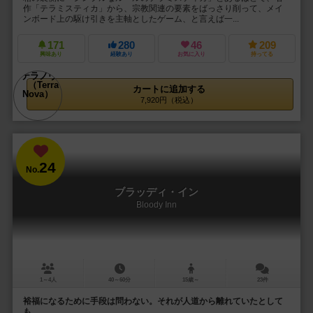
作「テラミスティカ」から、宗教関連の要素をばっさり削って、メイ
ンボード上の駆け引きを主軸としたゲーム、と言えば一...
171
280
46
209
興味あり
経験あり
お気に入り
持ってる
カートに追加する
7,920円（税込）
24
No.
ブラッディ・イン
Bloody Inn
1～4人
40～60分
15歳～
23件
裕福になるために手段は問わない。それが人道から離れていたとして
も。