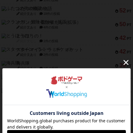
紹介文あり
1件の投稿
ふたつの街の物語
52
PT
紹介文あり
18件の投稿
クランク! ：冒険者たち（拡張）
50
PT
紹介文あり
4件の投稿
とうほうの！
42
PT
紹介文なし
1件の投稿
スターマイン・ラミー ポケット
42
PT
紹介文あり
2件の投稿
海兵隊
39
PT
紹介文あり
1件の投稿
スーパーストア3000
39
PT
紹介文なし
1件の投稿
フリップ７：復讐心とともに
37
PT
紹介文なし
2件の投稿
※Apple、Apple のロゴ は、米国および他の国々で登録されたApple Inc.の商標です。
※App Store は、Apple Inc.のサービスマークです。
※Android は、グーグル インコーポレイテッドの商標または登録商標です。
※Google Play とそのロゴは、Google Inc.の商標または登録商標です。