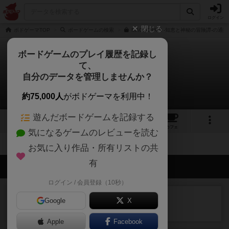
ログイン
閉じる
ボドゲーマTOP
ボードゲームの検索
MAGI CHAIN -知恵と神秘の冒険譚-の通
ボードゲームのプレイ履歴を記録し
て、
マギチェイン
自分のデータを管理しませんか？
拡張/関連作品 0件
約75,000人
がボドゲーマを利用中！
遊んだボードゲームを記録する
6
4
3
トップ
画像
動画
レビュー
カフェ
気になるゲームのレビューを読む
お気に入り作品・所有リストの共
有
会員の新しい投稿
ログイン / 会員登録（10秒）
レビュー
カタン
Google
X
神ゲー
9分前
by アプー
Apple
Facebook