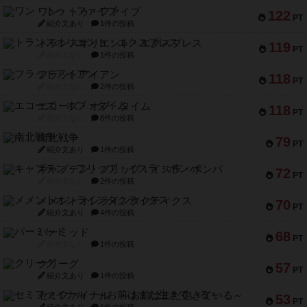
ワン・トゥ・ファイブ
122
PT
紹介文あり
1件の投稿
トランスオリエント・エクスプレス
119
PT
紹介文なし
1件の投稿
フラットアイアン
118
PT
紹介文なし
2件の投稿
エコーズ・オブ・タイム
118
PT
紹介文なし
8件の投稿
南北戦争
79
PT
紹介文あり
1件の投稿
キャプテン・フリップ：イスラ・ボンバ
72
PT
紹介文なし
2件の投稿
メメントオンラインタクティクス
70
PT
紹介文あり
4件の投稿
パーミッド
68
PT
紹介文なし
1件の投稿
クリーグ
57
PT
紹介文あり
1件の投稿
セミファイナル ～お前はまだ生きている～
53
PT