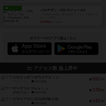
レビュー
パルチザン：ASLモジュール4
『Squad Leader』用の追加マップとして発売され
たマップ#10...
約2時間前
by Chaco
ボドゲーマのアプリ版はこちら
アクセス数 急上昇中
リワイルド：サウスアメリカ
552
PT
紹介文なし
2件の投稿
マーケットフレッシュ
170
PT
紹介文あり
1件の投稿
ファイアー・ブルズ / 火牛陣
141
PT
紹介文なし
1件の投稿