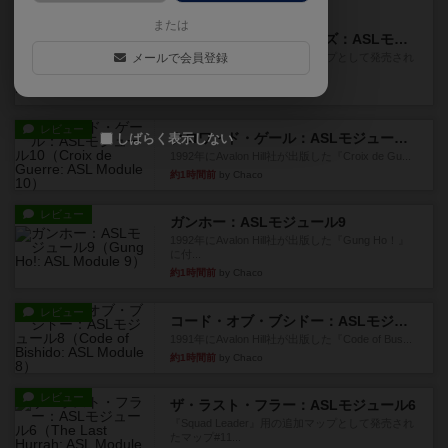
レビュー
充実
または
ドゥームド・バタリオンズ：ASLモジュール11
メールで会員登録
『Squad Leader』用の追加マップとして発売され
たマップの#9...
約1時間前
by Chaco
レビュー
クロワ・ド・ゲール：ASLモジュール10
しばらく表示しない
1992年にAvalon Hill社が出版した『Croix de Gu...
約1時間前
by Chaco
レビュー
ガンホー：ASLモジュール9
1992年にAvalon Hill社が出版した『Gung Ho！』
に付...
約1時間前
by Chaco
レビュー
コード・オブ・ブシドー：ASLモジュール8
1991年にAvalon Hill社が出版した『Code of Bus...
約1時間前
by Chaco
レビュー
ザ・ラスト・フラー：ASLモジュール6
『Squad Leader』用の追加マップとして発売され
たマップ#11...