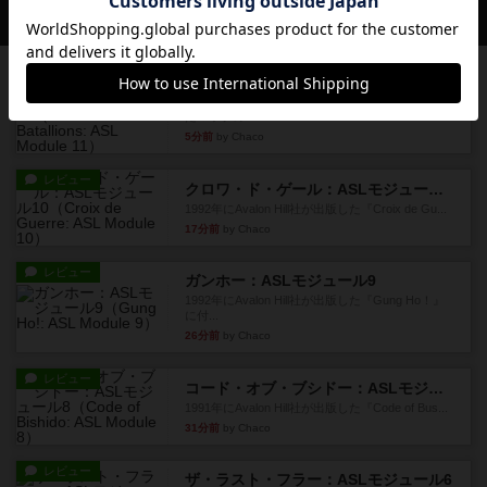
会員の新しい投稿
レビュー
ドゥームド・バタリオンズ：ASLモジュール11
『Squad Leader』用の追加マップとして発売され
たマップの#9...
5分前
by Chaco
レビュー
クロワ・ド・ゲール：ASLモジュール10
1992年にAvalon Hill社が出版した『Croix de Gu...
17分前
by Chaco
レビュー
ガンホー：ASLモジュール9
1992年にAvalon Hill社が出版した『Gung Ho！』
に付...
26分前
by Chaco
レビュー
コード・オブ・ブシドー：ASLモジュール8
1991年にAvalon Hill社が出版した『Code of Bus...
31分前
by Chaco
レビュー
ザ・ラスト・フラー：ASLモジュール6