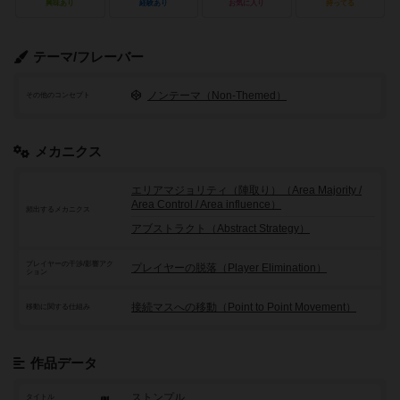
興味あり
経験あり
お気に入り
持ってる
テーマ/フレーバー
ノンテーマ（Non-Themed）
その他のコンセプト
メカニクス
エリアマジョリティ（陣取り）（Area Majority /
Area Control / Area influence）
頻出するメカニクス
アブストラクト（Abstract Strategy）
プレイヤーの干渉/影響アク
プレイヤーの脱落（Player Elimination）
ション
接続マスへの移動（Point to Point Movement）
移動に関する仕組み
作品データ
ストンプル
タイトル