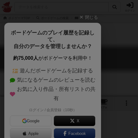
ログイン
閉じる
ボドゲーマTOP
ボードゲームの検索
ストンプル
ボードゲームのプレイ履歴を記録し
て、
自分のデータを管理しませんか？
ストンプル
約75,000人
がボドゲーマを利用中！
Stomple
遊んだボードゲームを記録する
気になるゲームのレビューを読む
お気に入り作品・所有リストの共
有
5
2
3
15
トップ
画像
動画
レビュー
カフェ
ログイン / 会員登録（10秒）
Google
X
Apple
Facebook