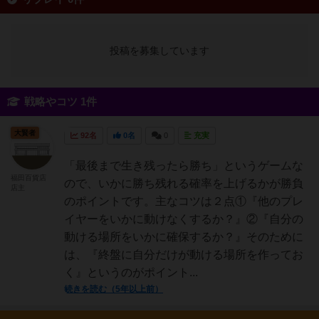
投稿を募集しています
戦略やコツ 1件
大賢者
92名
0名
0
充実
「最後まで生き残ったら勝ち」というゲームな
福田百貨店
ので、いかに勝ち残れる確率を上げるかが勝負
店主
のポイントです。主なコツは２点①『他のプレ
イヤーをいかに動けなくするか？』②『自分の
動ける場所をいかに確保するか？』そのために
は、『終盤に自分だけが動ける場所を作ってお
く』というのがポイント...
続きを読む（5年以上前）