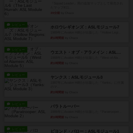
『Squad Leader』用の追加マップとして発売され
たマップ#11...
39分前
by Chaco
レビュー
ホロウレギオンズ：ASLモジュール7
1989年にAvalon Hill社が出版した『Hollow Legi...
約1時間前
by Chaco
レビュー
ウエスト・オブ・アラメイン：ASLモジュール5
1988年にAvalon Hill社が出版した『West of Ala...
約1時間前
by Chaco
レビュー
ヤンクス：ASLモジュール3
1987年にAvalon Hill社が出版した『Yanks』に付属
のマ...
約1時間前
by Chaco
レビュー
パラトルーパー
1986年にAvalon Hill社が出版した『Paratrooper...
約1時間前
by Chaco
レビュー
ビヨンド・バロー：ASLモジュール1