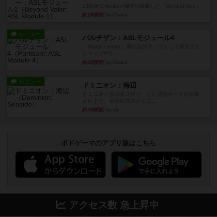
1985年にAvalon Hill社が出版した『Beyond Valo...
約1時間前
by Chaco
レビュー
パルチザン：ASLモジュール4
『Squad Leader』用の追加マップとして発売され
たマップ#10...
約2時間前
by Chaco
レビュー
ドミニオン：海辺
ドミニオン拡張第３弾で、主に持続カードが追加
されます。今弾以前のドミニ...
約2時間前
by aki
ボドゲーマのアプリ版はこちら
アクセス数 急上昇中