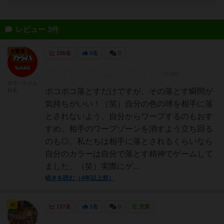
レビュー 3件
大賢者
106名
0名
0
カラハちゃん
ねる
ポコポコ落とすだけですが、その落とす瞬間が
気持ちがいい！（笑）自分の色の球を相手に落
とされないよう、自分からワープするのもおす
すめ。相手のワープゾーンを消すよう立ち回る
のも◎。私たちは相手に落とされるくらいなら
自分のカラーは自分で落とす精神でゲームして
ました。（笑）実際にゲ...
続きを読む（4年以上前）
神
127名
1名
0
充実