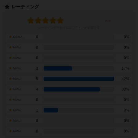
レーティング
レーティングを行うには
ログイン
が必要です
0
0%
10点の人
0
0%
9点の人
0
0%
8点の人
2
17%
7点の人
5
42%
6点の人
4
33%
5点の人
0
0%
4点の人
1
8%
3点の人
0
0%
2点の人
0
0%
1点の人