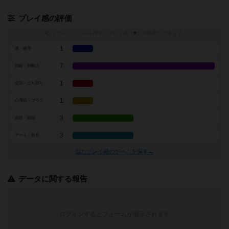
プレイ感の評価
トグルスイッチを押すとプレイ感（
※
）の投票ができます
1
運・確率
7
戦略・判断力
1
交渉・立ち回り
1
心理戦・ブラフ
3
攻防・戦闘
3
アート・外見
似たプレイ感のゲームを探す→
データに関する報告
ログインするとフォームが表示されます