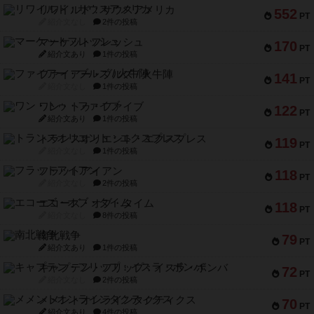
リワイルド：サウスアメリカ
552
PT
紹介文なし
2件の投稿
マーケットフレッシュ
170
PT
紹介文あり
1件の投稿
ファイアー・ブルズ / 火牛陣
141
PT
紹介文なし
1件の投稿
ワン・トゥ・ファイブ
122
PT
紹介文あり
1件の投稿
トランスオリエント・エクスプレス
119
PT
紹介文なし
1件の投稿
フラットアイアン
118
PT
紹介文なし
2件の投稿
エコーズ・オブ・タイム
118
PT
紹介文なし
8件の投稿
南北戦争
79
PT
紹介文あり
1件の投稿
キャプテン・フリップ：イスラ・ボンバ
72
PT
紹介文なし
2件の投稿
メメントオンラインタクティクス
70
PT
紹介文あり
4件の投稿