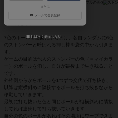
または
踏み抜け！出し抜け！裏をかけ！
メールで会員登録
メンサセレクト
しばらく表示しない
7色のボールを盤面にぶちまけ、各自ランダムに6色
のストンパーと呼ばれる押し棒を袋の中から引きま
す。
ゲームの目的は他人のストンパーの色（＝マイカラ
ー）のボールを消し、自分が最後まで生き残ること
です。
外枠側からからボールを1つずつ交代で打ち抜き、
以降は縦横斜めに隣接するボールを打ち抜きながら
移動していきます。
最初に打ち抜いた色と同じボールが縦横斜めに隣接
してれば連続して打ち抜いていきます。
自分の色のボールがあればその場所にワープできま