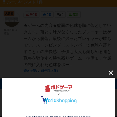
ルール/インスト 1件
大賢者
260名
0名
0
充実
★ゲームの内容★盤面の色球を順に落としてい
福田百貨店
きます。落とす球がなくなったプレーヤーはゲ
店主
ームから脱落。最後に残ったプレイヤーが勝ち
です。ストンピング（ストンパーで色球を落と
すこと）の爽快感！子供も大人も楽しめる運と
戦略を駆使する勝ち残りゲーム！準備１，付属
の袋に入れた色球をボー...
続きを読む（5年以上前）
掲示板 0件
投稿を募集しています