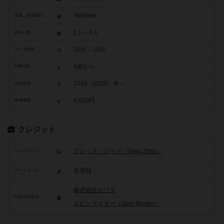
Stomple
原題・英題表記
2人～6人
参加人数
10分～15分
プレイ時間
8歳から
対象年齢
2019（2010）年～
発売時期
4,800円
参考価格
クレジット
グレッグ・ジーマ（Greg Zima）
ゲームデザイン
未登録
アートワーク
株式会社カワダ
関連企業/団体
スピンマスター（Spin Master）