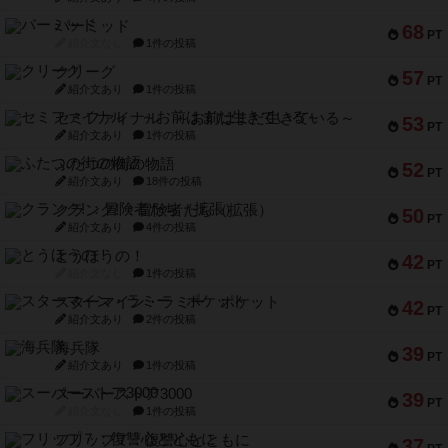
パーミッド
68
PT
紹介文なし
1件の投稿
クリーグ
57
PT
紹介文あり
1件の投稿
セミファイナル ～お前はまだ生きている～
53
PT
紹介文あり
1件の投稿
ふたつの街の物語
52
PT
紹介文あり
18件の投稿
クランク! ：冒険者たち（拡張）
50
PT
紹介文あり
4件の投稿
とうほうの！
42
PT
紹介文なし
1件の投稿
スターマイン・ラミー ポケット
42
PT
紹介文あり
2件の投稿
海兵隊
39
PT
紹介文あり
1件の投稿
スーパーストア3000
39
PT
紹介文なし
1件の投稿
フリップ７：復讐心とともに
37