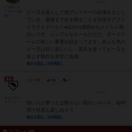
ヒロ(新！ボ
ードゲーム家
ビー玉を落として他プレイヤーの足場をなくし
族)
ていき、最後まで生き残ることを目指すアブス
トラクトゲーム！●自分の感想めちゃくちゃ面
白いです。シンプルなルールだけど、ボードゲ
ームの楽しい要素が詰まってます。色んな色の
ビー玉は目に楽しいし、器具を使ってビー玉を
落とす動作も非常に快感...
続きを読む（5年弱前）
勇者
77名
0名
0
あさまでボー
ドゲーム
強い人が勝つとは限らない面白いルール。短時
間で何度も楽しめそう
続きを読む（5年弱前）
リプレイ 0件