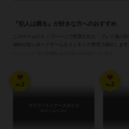
『犯人は踊る』が好きな方へのおすすめ
このゲームのトップページで投票された「プレイ感の評
傾向が近いボードゲームをランキング形式で紹介します
※リストには一定の投票数がある作品のみを表示しています
1
2
No.
No.
ブラフ / ライアーズダイス
Bluff / Liar's Dice