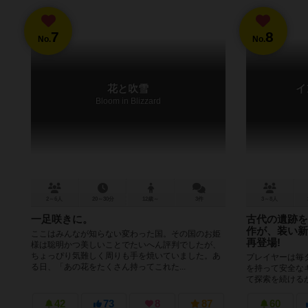
7
8
No.
No.
花と吹雪
イ
Bloom in Blizzard
2～6人
20～30分
12歳～
3件
3～8人
一足咲きに。
古代の遺跡を
作が、装い新
ここはみんなが知らない変わった国。その国のお姫
再登場!
様は聡明かつ美しいことでたいへん評判でしたが、
ちょっぴり気難しく周りも手を焼いていました。あ
プレイヤーは毎
る日、「あの花をたくさん持ってこれた...
を持って安全な
て探索を続ける
モジュール「イベ
42
73
8
87
60