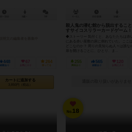
10～15分
8歳～
7件
4～6人
10分前後
10歳～
殺人鬼の潜む館から脱出すること
すサイコスリラーカードゲーム！
◆ストーリー 気付くと、あなたたちは赤
説明文の編集者を募集中
にある赤い屋敷の床に倒れていた。ここ
どこなのか？ 周りの見知らぬ人々は誰な
扉を開けるごとに、ひとり、ま...
448
67
264
255
565
120
経験あり
お気に入り
持ってる
興味あり
経験あり
お気に入り
カートに追加する
通販の取り扱いがありませ
3,850円（税込）
18
No.