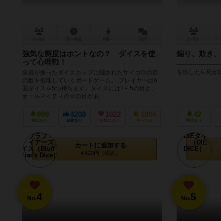
2～6人
15～30分
8歳～
61件
2～6人
強気な態度はホントなの？ ダイスを使
煽り、欺き、
って心理戦！
---------------------
を出したら死が訪れる
全員が振ったダイスカップに隠されたサイコロの目
の数を推理していくボードゲーム。 プレイヤーは6
面ダイスを5つ持ちます。ダイスには1～5の目と、
オールマイティの☆の目があ...
999
4208
1022
1806
42
興味あり
経験あり
お気に入り
持ってる
興味あり
カートに追加する
4,620円（税込）
4
5
No.
No.