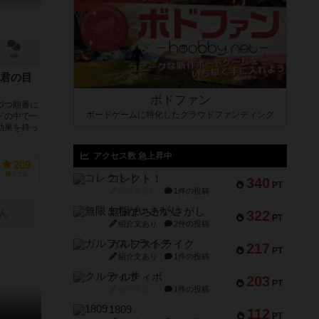
9件
君の目
ボドファン
づつ順番に
ボードゲームに特化したクラウドファンディング
ドの中で一
効果を持っ
アクセス数 急上昇中
209
持ってる
コレクト！
340
PT
紹介文なし
1件の投稿
無限まちがいさがし
ん
322
PT
紹介文あり
2件の投稿
ガルフストライク
217
PT
紹介文あり
1件の投稿
クルティボ
203
PT
紹介文なし
1件の投稿
1809
112
PT