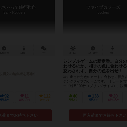
んちゃって銀行強盗
ファイブカラーズ
Bank Robbers
5colors
30分前後
12歳～
4件
2～5人
10～15分
7歳～
シンプルゲームの新定番。自分の
わせるのか、相手の色に合わせる
惑わされず、自分の色を出せ！
説明文の編集者を募集中
場に出された色のカードに合わせて得点
チングタイプのゲームです。 【 カード内
ード総数100枚（ブリッジサイズ）、説明書
色のカラーカード：各2...
92
11
112
40
138
20
経験あり
お気に入り
持ってる
興味あり
経験あり
お気に入り
入荷までお待ち下さい
再入荷までお待ち下さい