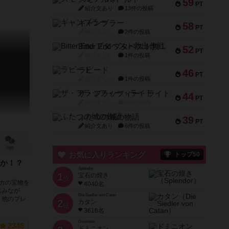
59
PT
紹介文あり
13件の投稿
ギャンブラー
58
PT
紹介文なし
2件の投稿
Bitter End ブタペスト救出作戦
52
PT
紹介文なし
1件の投稿
ラピード
46
PT
紹介文なし
1件の投稿
ザ・フラッフィー・ライト
44
PT
紹介文なし
0件の投稿
ふたつの城の物語
39
PT
紹介文あり
6件の投稿
70件
お気に入りランキング
トップ50
か！？
Splendor
1
宝石の煌き
位
カの宝物を
4040名
進みなが
Die Siedler von Catan
、他のプレ
2
カタン
位
3616名
Dominion
2346
ドミニオン