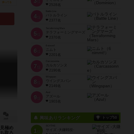
3
位
持ってる
2528名
Battle Line
4
バトルライン
位
2377名
Terraforming Mars
5
テラフォーミングマーズ
位
2370名
6 nimmt!
6
ニムト
位
2201名
Carcassonne
7
カルカソンヌ
位
2190名
Wingspan
8
ウイングスパン
位
2149名
Azul
9
アズール
位
1903名
興味ありランキング
トップ50
29件
SCYTHE
見極め
1
サイズ -大鎌戦役-
位
ち取ろ