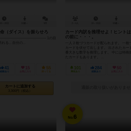
10～20分
12歳～
3件
2～4人
10～15分
10歳～
命（ダイス）を振らせろ
カード内訳を推理せよ！ヒントは
の前に・・・。
----------------------------------------- 1の目
... 自分の...
一人２枚づつカードが配られます。 一枚
カードを伏せて出します。 出されたカー
番大きな数字を推理します。 中には特殊
たカードもあります。 ...
41
15
55
101
284
50
経験あり
お気に入り
持ってる
興味あり
経験あり
お気に入り
カートに追加する
通販の取り扱いがありませ
3,300円（税込）
6
No.