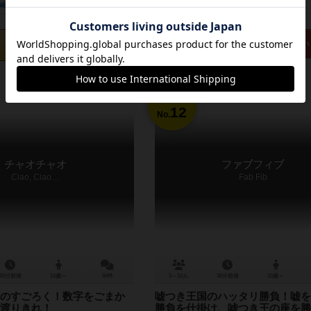
経験あり
お気に入り
持ってる
興味あり
経験あり
お気に入り
カートに追加する
再入荷までお待ち下さい
4,180円（税込）
12
No.
チャオチャオ
ファブフィブ
Ciao, Ciao…
Fab Fib
30分前後
10歳～
59件
3～10人
30分前後
10歳～
のすごろく！数字をごまか
嘘つき王国のハッタリ勝負！嘘を
渡りきれ！
勝負を仕掛け、嘘つき王の座を勝