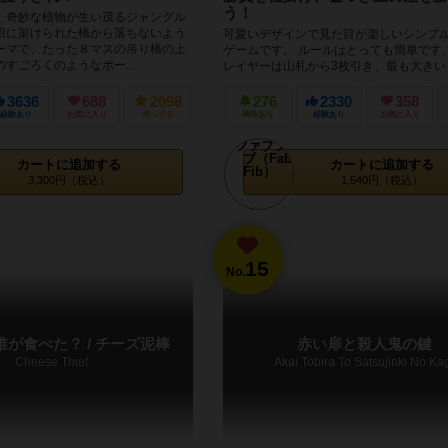
う！
、奇妙な植物が生い茂るジャングル
沼に架けられた橋から落ちないよう
可愛いデザインで見た目が楽しいシンプ
ーマで、たった８マスの吊り橋の上
ゲームです。 ルールはとっても簡単です
すごろくのようなボー...
レイヤーは山札から3枚引き、最も大きい
にします。左隣のプレイヤー...
3636
688
2098
276
2330
358
経験あり
お気に入り
持ってる
興味あり
経験あり
お気に入り
カートに追加する
カートに追加する
3,300円（税込）
1,540円（税込）
15
No.
が食べた？ / チーズ泥棒
赤い扉と殺人鬼の鍵
Cheese Thief
Akai Tobira To Satsujinki No Ka