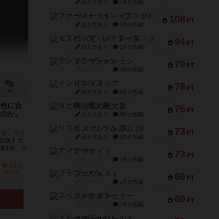
紹介文あり
1件の投稿
ファースト・イン・フライト
108
PT
紹介文あり
3件の投稿
モズビ－ズ・レイダ－ズ
94
PT
紹介文あり
1件の投稿
テンプテーション
79
PT
紹介文なし
2件の投稿
インドネシア
78
PT
紹介文あり
2件の投稿
5件
色に合
宵と暁の呪文書
75
PT
のか。
紹介文あり
8件の投稿
リスボン・トラム 28
73
する、マッ
PT
紹介文あり
9件の投稿
容物 】カ
1枚。 5
アマナイト
73
PT
紹介文なし
1件の投稿
114
ブラヴェスト
持ってる
66
PT
紹介文なし
1件の投稿
スペクタキュラー
60
PT
紹介文なし
1件の投稿
スモールワールド