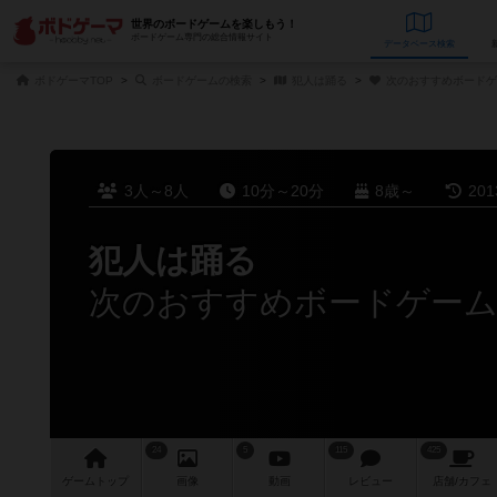
世界のボードゲームを楽しもう！
ボードゲーム専門の総合情報サイト
データベース
検
ボドゲーマTOP
ボードゲームの検索
犯人は踊る
次のおすすめボードゲ
3人～8人
10分～20分
8歳～
20
犯人は踊る
次のおすすめボードゲー
24
5
115
425
ゲーム
トップ
画像
動画
レビュー
店舗/
カフェ