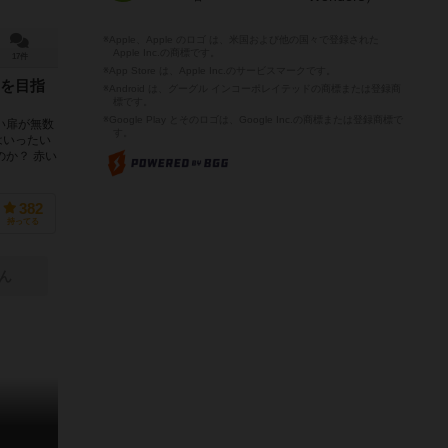
※Apple、Apple のロゴ は、米国および他の国々で登録された
Apple Inc.の商標です。
17件
※App Store は、Apple Inc.のサービスマークです。
を目指
※Android は、グーグル インコーポレイテッドの商標または登録商
標です。
※Google Play とそのロゴは、Google Inc.の商標または登録商標で
い扉が無数
す。
はいったい
のか？ 赤い
382
持ってる
ん