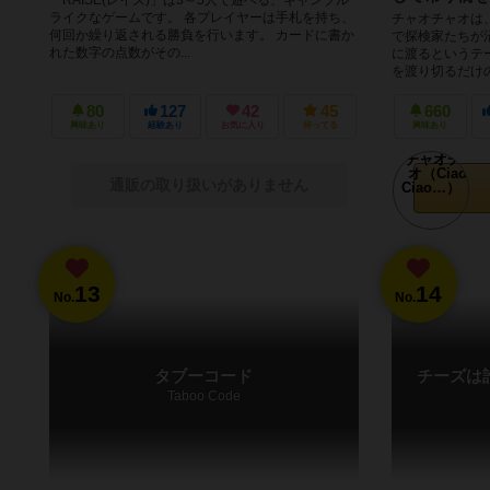
ライクなゲームです。 各プレイヤーは手札を持ち、
チャオチャオは
何回か繰り返される勝負を行います。 カードに書か
で探検家たちが
れた数字の点数がその...
に渡るというテ
を渡り切るだけの
80
127
42
45
660
興味あり
経験あり
お気に入り
持ってる
興味あり
通販の取り扱いがありません
13
14
No.
No.
タブーコード
チーズは誰
Taboo Code