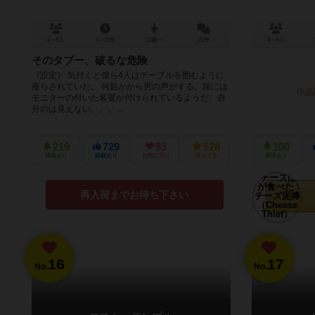
2～8人
1～10分
12歳～
21件
4～8人
そのタブー、破るな危険
《設定》 気付くと僕ら4人はテーブルを囲むように
座らされていた。 何処かから男の声がする、頭には
作品
モニターの付いた装置が付けられているようだ。自
分のは見えない。。。 ...
219
729
83
528
100
興味あり
経験あり
お気に入り
持ってる
興味あり
再入荷までお待ち下さい
16
17
No.
No.