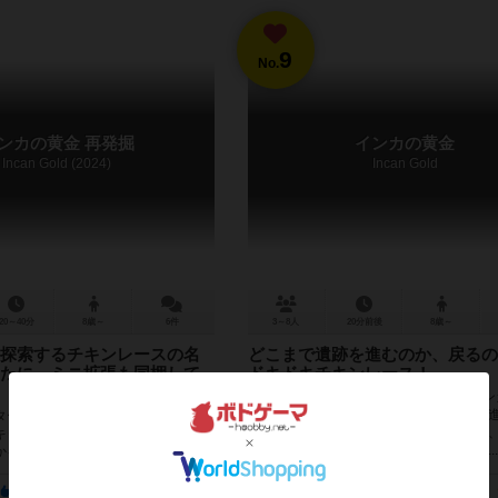
9
No.
ンカの黄金 再発掘
インカの黄金
Incan Gold (2024)
Incan Gold
20～40分
8歳～
6件
3～8人
20分前後
8歳～
探索するチキンレースの名
どこまで遺跡を進むのか、戻るの
たに、ミニ拡張も同梱して
ドキドキチキンレース！
プレイヤーは探検隊の1人となって、イン
探す冒険に出発します。遺跡を戻ったり
ターン、探索によって獲得したお宝
ら、リスクとリターンを天秤にかけつつ
キャンプに戻るか、勇気を振り絞っ
イヤーより多くのお宝を集めた人が勝ち...
かを選ばなければなりません。 拡張
ント」で...
140
37
165
917
4548
873