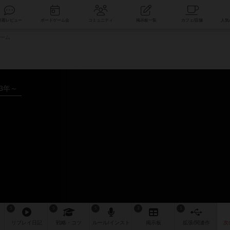
索
新着レビュー
ボードゲーム会
コミュニティ
掲示板一覧
ーム
13年～
ム
5
5
5
3
1
リプレイ
日記
戦略
・コツ
ルール
/インスト
掲示板
拡張/関連
作
次