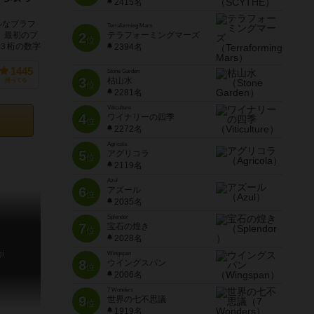
2415名
ルなブラフ
Terraforming Mars
。最初のプ
2
テラフォーミングマーズ
位
３桁の数字
2394名
1445
Stone Garden
3
枯山水
持ってる
位
2281名
Viticulture
4
ワイナリーの四季
位
2272名
Agricola
5
アグリコラ
位
2119名
Azul
6
アズール
位
2035名
Splendor
7
宝石の煌き
位
2028名
gi
Wingspan
8
ウイングスパン
位
2006名
7 Wonders
9
世界の七不思議
位
1919名