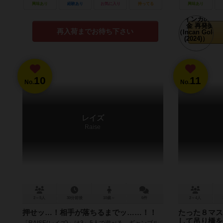
興味あり
経験あり
お気に入り
持ってる
興味あり
再入荷までお待ち下さい
10
11
No.
No.
レイズ
Raise
2～5人
30分前後
10歳～
6件
2～4人
押せッ…！相手が落ちるまでッ……！！
たった８マス
して吊り橋を
「RAISE(レイズ)」は3～5人で遊べる、ギャンブル