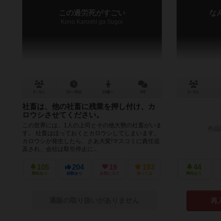
この過労死がすごい
な
Kono Karoshi ga Sugoi
3～5人
15～30分
13歳～
6件
2～5人
社畜は、他の社畜に残業を押し付け、カ
ロウシさせてください。
この世界には、1人の上司とその他大勢の社畜がいま
作品
す。 社畜はほっておくとカロウシしてしまいます。
カロウシが発生したら、さあ大変!マスコミに責任追
及され、会社は取引停止に...
105
204
19
193
44
興味あり
経験あり
お気に入り
持ってる
興味あり
通販の取り扱いがありません
再