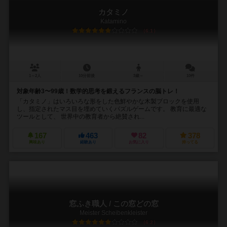
カタミノ
Katamino
6.1
1～2人
10分前後
3歳～
10件
対象年齢3〜99歳！数学的思考を鍛えるフランスの脳トレ！
「カタミノ」はいろいろな形をした色鮮やかな木製ブロックを使用
し、指定されたマス目を埋めていくパズルゲームです。 教育に最適な
ツールとして、 世界中の教育者から絶賛され...
167
463
82
378
興味あり
経験あり
お気に入り
持ってる
窓ふき職人 / この窓どの窓
Meister Scheibenkleister
6.2