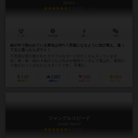
Illusion
6.1
2～5人
15分前後
8歳～
15件
絵の中で使われている黄色は何%？昇順になるように並び替え、違っ
てると思ったらダウト！
不思議な図が書かれたカラフルなカードがたくさん入っています。
赤・黄・青・緑の４色のうちどれかが毎回ランダムで選ばれ、最初の
１枚がセットされたらスタートです。 手番が...
139
1397
183
653
興味あり
経験あり
お気に入り
持ってる
ジャングルスピード
Jungle Speed
6.1