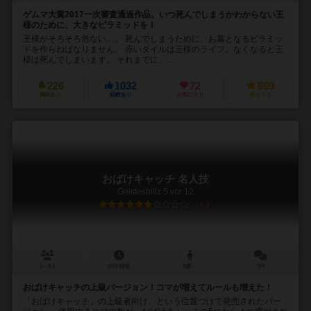
ゲムマ大賞2017一次審査通過作品。いつ死んでしまうかわからない王
様のために、大きなピラミッドを！
王様がそろそろ危ない…。 死んでしまうために、お墓となるピラミッ
ドを作らねばなりません。 赤いタイルは王様のライフ。なくなると王
様は死んでしまいます。 それまでに、...
226
1032
72
699
興味あり
経験あり
お気に入り
持ってる
おばけキャッチ 名人技
Geistesblitz 5 vor 12
6.3
2～8人
20分前後
8歳～
7件
おばけキャッチの上級バージョン！コマが増えてルールも増えた！
「おばけキャッチ」の上級者向け、という位置づけで発売されたバー