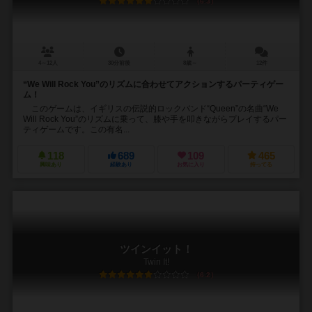
6.3
4～12人
30分前後
8歳～
12件
“We Will Rock You”のリズムに合わせてアクションするパーティゲー
ム！
このゲームは、イギリスの伝説的ロックバンド“Queen”の名曲“We
Will Rock You”のリズムに乗って、膝や手を叩きながらプレイするパー
ティゲームです。この有名...
118
689
109
465
興味あり
経験あり
お気に入り
持ってる
ツインイット！
Twin It!
6.2