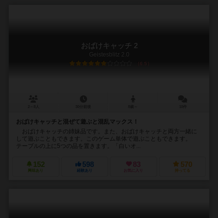
おばけキャッチ 2
Geistesblitz 2.0
6.5
2～8人
30分前後
8歳～
10件
おばけキャッチと混ぜて遊ぶと混乱マックス！
おばけキャッチの姉妹品です。また、おばけキャッチと両方一緒に
して遊ぶこともできます。このゲーム単体で遊ぶこともできます。
テーブルの上に5つの品を置きます。「白いオ...
152
598
83
570
興味あり
経験あり
お気に入り
持ってる