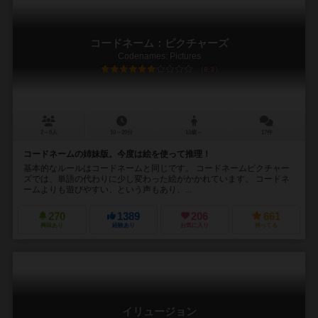
コードネーム：ピクチャーズ
Codenames: Pictures
6.3
2～8人
10～20分
10歳～
17件
コードネームの姉妹版。今度は絵を使って推理！
基本的なルールはコードネームと同じです。 コードネームピクチャー
ズでは、単語の代わりに少し変わった絵がかかれています。 コードネ
ームよりも遊びやすい、という声もあり、...
270
1389
206
661
興味あり
経験あり
お気に入り
持ってる
イリュージョン