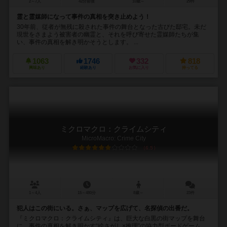
2～7人
42分前後
10歳～
29件
霊と霊媒師になって事件の真相を突き止めよう！
30年前、従者が無残に殺された事件の舞台となった古びた邸宅。未だ
現世をさまよう被害者の幽霊と、それを呼び寄せた霊媒師たちが集
い、事件の真相を解き明かそうとします。 ...
1063
1746
332
818
興味あり
経験あり
お気に入り
持ってる
ミクロマクロ：クライムシティ
MicroMacro: Crime City
6.5
1～4人
15～480分
8歳～
23件
犯人はこの街にいる。さぁ、マップを広げて、名探偵の出番だ。
『ミクロマクロ：クライムシティ』は、巨大な白黒の街マップを舞台
に、事件の真相を解き明かす“絵さがし×推理”の協力型ボードゲーム。