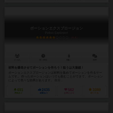
ポーションエクスプロージョン
Potion Explosion
6.8
2～4人
30～60分
8歳～
40件
材料を爆発させてポーションを作ろう！狙うは大連鎖！
ポーションエクスプロージョンは材料を集めてポーションを作るゲー
ムです。 作ったポーションはいつでも飲むことができて、ポーション
によって色々な効果があります。 自分...
691
2435
562
1089
興味あり
経験あり
お気に入り
持ってる