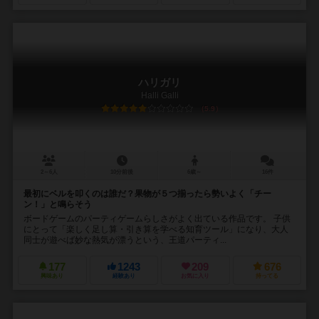
ハリガリ
Halli Galli
5.9
2～6人
10分前後
6歳～
16件
最初にベルを叩くのは誰だ？果物が５つ揃ったら勢いよく「チー
ン！」と鳴らそう
ボードゲームのパーティゲームらしさがよく出ている作品です。 子供
にとって「楽しく足し算・引き算を学べる知育ツール」になり、大人
同士が遊べば妙な熱気が漂うという、王道パーティ...
177
1243
209
676
興味あり
経験あり
お気に入り
持ってる