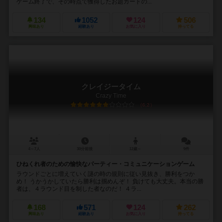
ゲーム終了で、その時点で獲得したお題カードの...
134
1052
124
506
興味あり
経験あり
お気に入り
持ってる
クレイジータイム
Crazy Time
6.2
4～7人
30分前後
12歳～
9件
ひねくれ者のための愉快なパーティー・コミュニケーションゲーム
ラウンドごとに増えていく謎の時の規則に従い見抜き、勝利をつか
め！ うかうかしていたら勝利は掴めんぞ！ 負けても大丈夫。本当の勝
者は、４ラウンド目を制した者なのだ！ ４ラ...
168
571
124
262
興味あり
経験あり
お気に入り
持ってる