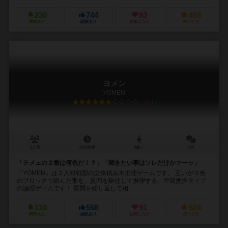
230
744
93
458
興味あり
経験あり
お気に入り
持ってる
ヨメン
YOMEN
6.4
2人用
15分前後
8歳～
9件
「テメェの２番は何色だ！？」「聞きたい事はソレだけかァーッ」
『YOMEN』は２人対戦型の立体積み木推理ゲームです。 互いが３色
のブロックで組んだ形を、質問を駆使して推理する、空間把握タイプ
の論理ゲームです！ 質問を繰り返して相...
110
558
91
524
興味あり
経験あり
お気に入り
持ってる