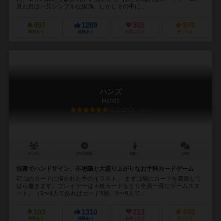
見た目は一見シンプルな線画。しかしその中に...
497
1269
302
979
興味あり
経験あり
お気に入り
持ってる
ハンズ
Hands
6.2
3～8人
20分前後
8歳～
13件
無言でハンドサイン、不思議と大盛り上がりなお手軽カードゲーム
沢山のカードに描かれた手のイラスト。 まずは場にカードを裏返して
ばら撒きます。プレイヤーは４枚カードをとり全員一斉にゲームスタ
ート。（3〜4人であればカード5枚、5〜6人で...
193
1310
213
608
興味あり
経験あり
お気に入り
持ってる