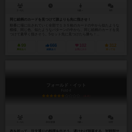
2～6人
－
6歳～
9件
同じ絵柄のカードを見つけて誰よりも先に指させ！
順番に場に出されていく全部で１３５枚のカードの中から似たような
模様、同じ色、似たようなパターンの中から、同じ絵柄のカードを見
つけて素早く指さそう。5セット先に見つけたら勝ち！...
99
666
102
312
興味あり
経験あり
お気に入り
持ってる
フォールド・イット
Fold-it
6.0
1～5人
20分前後
8歳～
13件
布を折って、注文通りの料理を出そう。遅ければ脱落する、対戦型サ