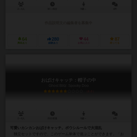
2～4人
30～45分
8歳～
4件
作品説明文の編集者を募集中
64
280
44
87
興味あり
経験あり
お気に入り
持ってる
おばけキャッチ：帽子の中
Ghost Blitz: Spooky Doo
6.0
2～8人
20分前後
8歳～
6件
可愛いカンカンおばけキャッチ。ボウシルールで大混乱
独立セットですので、このゲーム単体で遊ぶことができます。「お