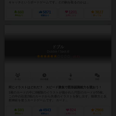
キャッチというボードゲームです。どの駒を取るのかは...
660
5871
1201
3827
興味あり
経験あり
お気に入り
持ってる
ドブル
Dobble / Spot it!
6.3
2～8人
15分前後
7歳～
53件
同じイラストはどれだ？ スピード勝負で図形認識能力を競おう！
1枚のカードの中に8種類のイラストが描かれた円型のカードが55枚。
この中の任意2枚のカードから共通のイラストを探し出す、観察力と反
射神経を使うカードゲームです。 カード...
593
4943
824
2966
興味あり
経験あり
お気に入り
持ってる