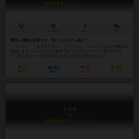
5.9
2～6人
10～20分
6歳～
5件
素早い判断が必要です。言いよどんだら負け！
「トマト」「カリフラワー」「パプリカ」「レタス」の4つの野菜が
登場します。カードはよく混ぜてすべてのプレーヤーに配り切りま
す。配られたカードは内容を見ずにそのまま伏せたまま...
73
361
46
252
興味あり
経験あり
お気に入り
持ってる
トゥキ
Tuki
6.2