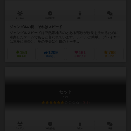
2～10人
15分前後
7歳～
10件
ジャングルの掟、それはスピード
ジャングルスピードは亜熱帯地方のとある部族が族長を決めるために
考案したゲームであると言われています。 ルールは簡単。 プレイヤー
は車座に腰掛け、座の中央に付属のトーテ...
154
1209
161
788
興味あり
経験あり
お気に入り
持ってる
セット
Set
6.1
1～20人
30分前後
6歳～
11件