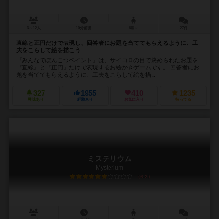
3～12人
10分前後
6歳～
27件
直線と正円だけで表現し、回答者にお題を当ててもらえるように、工
夫をこらして絵を描こう
『みんなでぽんこつペイント』は、サイコロの目で決められたお題を
『直線』と『正円』だけで表現するお絵かきゲームです。 回答者にお
題を当ててもらえるように、工夫をこらして絵を描...
327
1955
410
1235
興味あり
経験あり
お気に入り
持ってる
ミステリウム
Mysterium
6.2