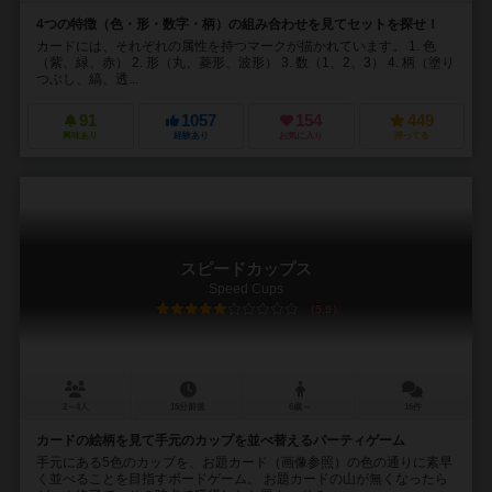
4つの特徴（色・形・数字・柄）の組み合わせを見てセットを探せ！
カードには、それぞれの属性を持つマークが描かれています。 1. 色
（紫、緑、赤） 2. 形（丸、菱形、波形） 3. 数（1、2、3） 4. 柄（塗り
つぶし、縞、透...
91
1057
154
449
興味あり
経験あり
お気に入り
持ってる
スピードカップス
Speed Cups
5.9
2～4人
15分前後
6歳～
16件
カードの絵柄を見て手元のカップを並べ替えるパーティゲーム
手元にある5色のカップを、お題カード（画像参照）の色の通りに素早
く並べることを目指すボードゲーム。 お題カードの山が無くなったら