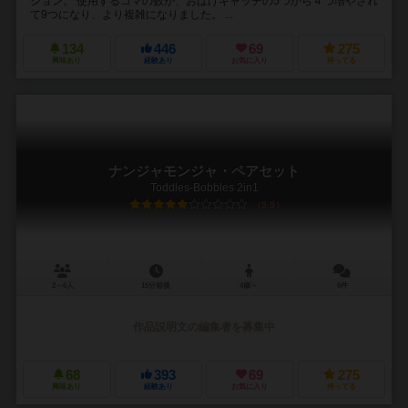
ジョン。 使用するコマの数が、おばけキャッチの5つから４つ増やされ
て9つになり、より複雑になりました。 ...
134
446
69
275
興味あり
経験あり
お気に入り
持ってる
ナンジャモンジャ・ペアセット
Toddles-Bobbles 2in1
5.9
2～6人
15分前後
4歳～
6件
作品説明文の編集者を募集中
68
393
69
275
興味あり
経験あり
お気に入り
持ってる