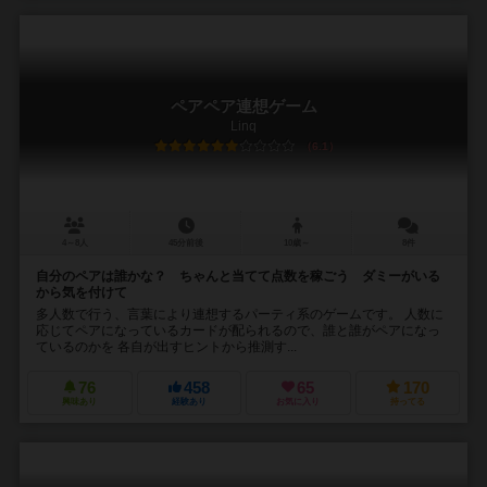
ペアペア連想ゲーム
Linq
6.1
4～8人
45分前後
10歳～
8件
自分のペアは誰かな？ ちゃんと当てて点数を稼ごう ダミーがいる
から気を付けて
多人数で行う、言葉により連想するパーティ系のゲームです。 人数に
応じてペアになっているカードが配られるので、誰と誰がペアになっ
ているのかを 各自が出すヒントから推測す...
76
458
65
170
興味あり
経験あり
お気に入り
持ってる