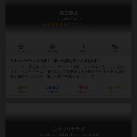
覇王龍城
Dragon Castle
6.0
2～4人
30～45分
8歳～
9件
アナログゲームで上海！ 取った牌を使って城を作れ！
マージャン牌を使ったパズルゲーム『上海』をリアルでやってしまお
う！ というゲーム。 最古にして最重要なる王国の中心である龍城が
衰え始めているなか、近くの国の領主となって、次...
98
447
50
183
興味あり
経験あり
お気に入り
持ってる
ごきぶりサラダ
Cockroach Salad / Kakerlakensalat