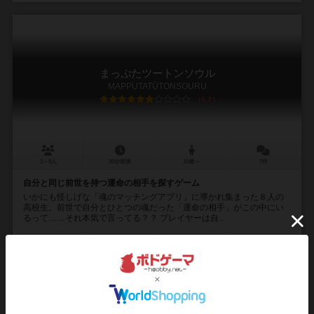
まっぷたツートンソウル
MAPPUTATŪTONSOURU
6.7
3～8人
30分前後
10歳～
7件
自分と同じ前世を持つ運命の相手を探すゲーム
いかにも怪しげな「魂のマッチングアプリ」に導かれ集まった８人の
高校生。前世で自分とひとつの魂だった「運命の相手」がこの中にい
るって……それ本気で言ってる？？ プレイヤーは自...
116
411
119
152
興味あり
経験あり
お気に入り
持ってる