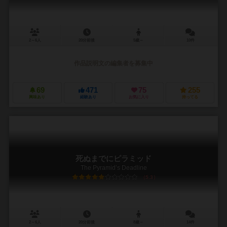
2～6人
20分前後
5歳～
10件
作品説明文の編集者を募集中
69
471
75
255
興味あり
経験あり
お気に入り
持ってる
死ぬまでにピラミッド
The Pyramid’s Deadline
5.3
2～6人
20分前後
8歳～
14件