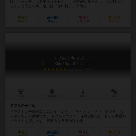
ばけキャッチ」は必要ありません。 基本的なルールは「おばけキャ
ッチ」と同じです。違いは「赤い椅子」の代わ...
80
296
42
149
興味あり
経験あり
お気に入り
持ってる
ドブル：キッズ
Dobble Kids / Spot it Jr.! Animals
6.0
2～6人
15分前後
4歳～
3件
ドブルの子供版
イラストは子供が親しみやすいように、ライオン、ゾウ、クジラ、ペ
ンギンなどの動物です。 ドブルと同じく、任意2枚のカードから共通の
イラストを探し出す、観察力と反射神経を使...
65
290
41
273