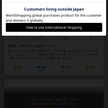
メンタル・ブロックス
Mental Blocks
6.5
2～9人
10～20分
10歳～
9件
推理系、立体パズルの協力ゲーム！？
配られたカードの図を手掛かりに、共有の場にある立体ブロックを協
力して組立てていく、推理系の立体パズル協力ゲームです。 それぞれ
に配られるカードには組立て完成図が書かれて...
280
562
116
308
興味あり
経験あり
お気に入り
持ってる
ウィ・ウィル・ロック・ユー
Rock the Beat / We Will Rock You!