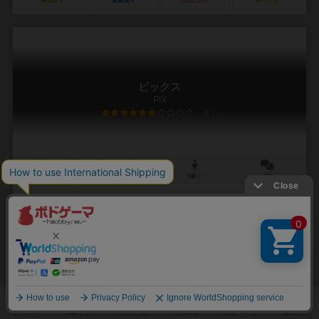
興味あり
経験あり
お気に入り
持ってる
ピックス
PIX
6.1
4～9人
40分前後
8歳～
8件
ドット絵でお題を作ろう
出されたお題の絵を磁石タイルをボードに貼り付けて作ります。ボー
ドにはマス目が書かれており、磁石タイルはマス目に合わせて置かな
いといけない（例外あり）ため、ドット絵のようになり...
96
362
38
138
興味あり
経験あり
お気に入り
持ってる