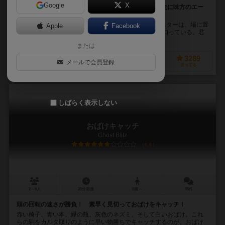
Google
X
スパイマスターのヒントを手掛かりに、敵対組織より先に味方のエー
ジェント全員と接触せよ!
2つの敵対するスパイ組織がある。 各組織のスパイマスターは、場に置
Apple
Facebook
かれている25枚のエージェントカードの全員の正体を知っている。君
たち現場諜報員は、エージェントカードに...
または
1301
6395
1625
3289
メールで会員登録
興味あり
経験あり
お気に入り
持ってる
しばらく表示しない
おばけキャッチ
Ghost Blitz
6.6
2～8人
20分前後
8歳～
95件
頭の回転の速さが勝負！ 素早く見切っておばけをキャッチ！
赤い椅子、青い本、緑の瓶、灰色のネズミ、そして白いおばけ。これ
らの駒をカルタ取りのように早い物勝ちでキャッチするのが、おばけ