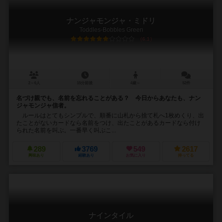
ナンジャモンジャ・ミドリ
Toddles-Bobbles Green
6.1
2～6人
15分前後
4歳～
52件
名づけ親でも、名前を忘れることがある？ 今日からあなたも、ナン
ジャモンジャ信者。
ルールはとてもシンプルで、順番に山札から捨て札へ1枚めくり、出
たことがないカードなら名前をつけ、出たことがあるカードなら付け
られた名前を叫ぶ。一番早く叫ぶこ...
289
3769
549
2617
興味あり
経験あり
お気に入り
持ってる
ナインタイル