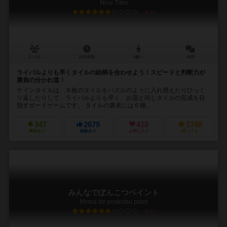
Nine Tiles
6.3
2～4人
15分前後
6歳～
46件
ライバルよりも早くタイルの絵柄を合わせよう！スピードと判断力が
勝負の分かれ道！
ナインタイルは、９枚のタイルをパズルのように入れ替えたりひっく
り返したりして、ライバルよりも早く、お題と同じタイルの完成を目
指すボードゲームです。 タイルの裏表には６種...
347
2679
410
1748
興味あり
経験あり
お気に入り
持ってる
みんなでぽんこつペイント
Minna de ponkotsu paint
6.5