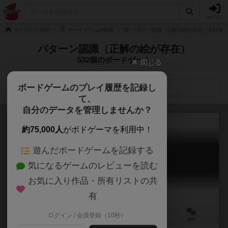
ログイン
ボドゲーマTOP
ボードゲームの検索
パターン認識（正解の絵が存在） 532個
パターン認識（正解の絵が存在）
532個のボードゲーム
閉じる
ボードゲームのプレイ履歴を記録し
検索メニュー
て、
自分のデータを管理しませんか？
約75,000人
がボドゲーマを利用中！
遊んだボードゲームを記録する
コードネーム
気になるゲームのレビューを読む
Codenames
7.1
お気に入り作品・所有リストの共
有
ログイン / 会員登録（10秒）
2～8人
15分前後
14歳～
80件