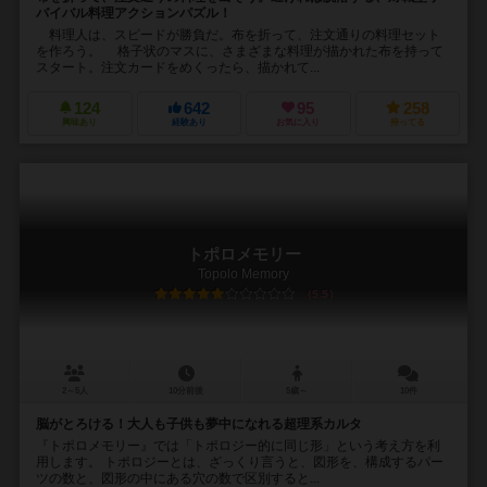
バイバル料理アクションパズル！
料理人は、スピードが勝負だ。布を折って、注文通りの料理セット
を作ろう。 格子状のマスに、さまざまな料理が描かれた布を持って
スタート。注文カードをめくったら、描かれて...
124
642
95
258
興味あり
経験あり
お気に入り
持ってる
トポロメモリー
Topolo Memory
5.5
2～5人
10分前後
5歳～
10件
脳がとろける！大人も子供も夢中になれる超理系カルタ
『トポロメモリー』では「トポロジー的に同じ形」という考え方を利
用します。 トポロジーとは、ざっくり言うと、図形を、構成するパー
ツの数と、図形の中にある穴の数で区別すると...