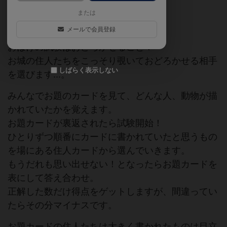
または
ボ育て
おばけ
メールで会員登録
おばけの試験はおどろかせること！
お城の住人たちをこっそり覗いておどろかせる相手
しばらく表示しない
を選びます...。
みんなでお題のカードを見て、どんな人、動物が描
かれていたかを覚えます。
お題カードが裏返されたら試験開始！
ひとりずつ順番にカードに書かれていたと思うもの
を場にある住人カードから選んでいきます。
もうだれも思い出せない！となったらお題カードを
表にして答え合わせ。
正解した数だけ得点をゲットしますが、間違ってい
たらその分マイナスです。
お題カードの住人たちは大きく書かれたものは目立