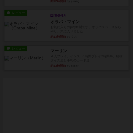
約12時間前
by jurong
レビュー
画像付き
オラパ・マイン
お気に入りのplayte製です。オラパスペースから
やり、気に入りました...
約13時間前
by くみ
レビュー
マーリン
４人プレイ。インスト1時間プレイ2時間半。結構
ダイス運と手札のカード運...
約13時間前
by oliber