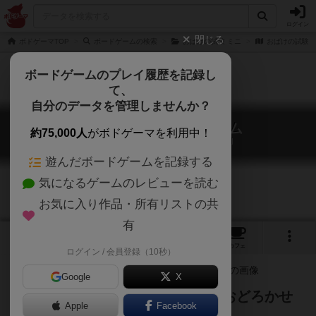
ログイン
閉じる
ボドゲーマTOP
ボードゲームの検索
おばけの試験 ミニ
おばけの試験カ
ボードゲームのプレイ履歴を記録し
て、
自分のデータを管理しませんか？
おばけの試験カードゲーム
約75,000人
がボドゲーマを利用中！
Schloss Schlotterstein: Das Kartenspiel
遊んだボードゲームを記録する
気になるゲームのレビューを読む
お気に入り作品・所有リストの共
有
2
5
20
トップ
画像
動画
レビュー
カフェ
ログイン / 会員登録（10秒）
Google
X
見習いおばけのおどろかせ試験！おどろかせ
Apple
Facebook
る相手を覚えて見つけだそう