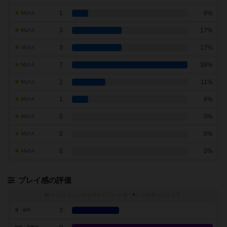
1
6%
9点の人
3
17%
8点の人
3
17%
7点の人
7
39%
6点の人
2
11%
5点の人
1
6%
4点の人
0
0%
3点の人
0
0%
2点の人
0
0%
1点の人
プレイ感の評価
トグルスイッチを押すとプレイ感（
※
）の投票ができます
3
運・確率