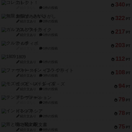
コレクト！
340
PT
紹介文なし
1件の投稿
無限まちがいさがし
322
PT
紹介文あり
2件の投稿
ガルフストライク
217
PT
紹介文あり
1件の投稿
クルティボ
203
PT
紹介文なし
1件の投稿
1809
112
PT
紹介文あり
1件の投稿
ファースト・イン・フライト
108
PT
紹介文あり
3件の投稿
モズビ－ズ・レイダ－ズ
94
PT
紹介文あり
1件の投稿
テンプテーション
79
PT
紹介文なし
2件の投稿
インドネシア
78
PT
紹介文あり
2件の投稿
宵と暁の呪文書
75
PT
紹介文あり
8件の投稿