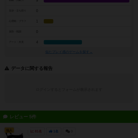
9
戦略・判断力
0
交渉・立ち回り
1
心理戦・ブラフ
0
攻防・戦闘
4
アート・外見
似たプレイ感のゲームを探す→
データに関する報告
ログインするとフォームが表示されます
レビュー 5件
仙人
81名
1名
0