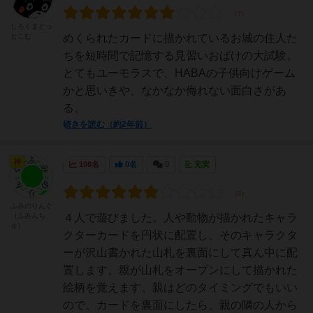
しろくまどっ
とこむ
めくられたカードに描かれているお城の住人た
ちを短時間で記憶する見習いおばけの大試験。
とてもユーモラスで、HABAの子供向けゲーム
かと思いきや、なかなか侮れない面白さがあ
る。
続きを読む（約2年前）
神
108名
0名
0
充実
ふみのりんぐ
（ふみんち
４人で遊びました。人や動物が描かれたキャラ
ゅ）
クターカードを円状に配置し、そのキャラクタ
ーが沢山書かれた山札を裏面にして真ん中に配
置します。親が山札をオープンにして描かれた
絵柄を覚えます。親はどのタイミングでもいい
ので、カードを裏面にしたら、親の隣の人から