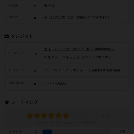
未登録
参考価格
おばけの試験 ミニ（Mini-Schlotterstein）
関連作品
クレジット
カイ・ハーファーカンプ（Kai Haferkamp）
ゲームデザイン
マルクス・ニキッシュ（Markus Nikisch）
サーバイン・クラウシャー（Sabine Kraushaar）
アートワーク
ハバ（HABA）
関連企業/団体
レーティング
レーティングを行うには
ログイン
が必要です
1
6%
10点の人