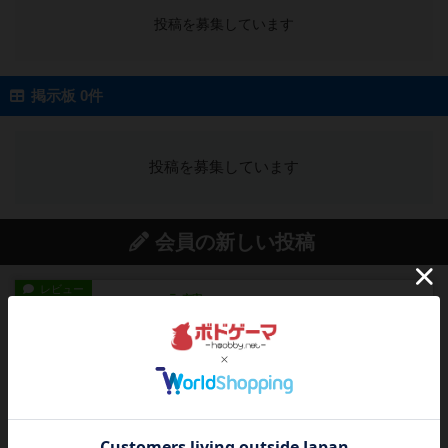
投稿を募集しています
掲示板 0件
投稿を募集しています
会員の新しい投稿
レビュー
充実
ワン・トゥ・ファイブ
とにかくお手軽にすき間時間をうめるゲームとし
て重宝するゲームです。いわ...
26分前
by nabekoh
レビュー
充実
エコーズ・オブ・タイム