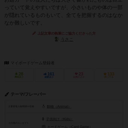
っていて覚えやすいですが、小さいものや体の一部
が隠れているものもいて、全てを把握するのはなか
なか難しいです。
上記文章の執筆にご協力くださった方
うさこ
マイボードゲーム登録者
28
161
23
133
興味あり
経験あり
お気に入り
持ってる
テーマ/フレーバー
動物（Animal）
主要登場人物/職業や生物
子供向け（Kids）
その他のコンセプト
カードゲーム（Card Game）