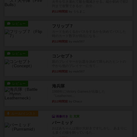
火牛を引き連れて敵を殲滅させる。縦か斜めで前2
列まで攻撃できるが、自分...
約12時間前
by うらまこ
レビュー
フリップ７
カードをめくるかパスをするかを決めてパスした
時のカード数字が得点になる...
約12時間前
by mob567
レビュー
コンセプト
親のプレイヤーがお題を決めて限られたヒントの
中から他のプレイヤーに当て...
約12時間前
by mob567
レビュー
海兵隊
1988年にVictory Gamesが出版した
『Leathernec...
約12時間前
by Chaco
ルール/インスト
画像付き
充実
パーミッド
おばあちゃんは猫が大好きです!しかし、あまりに
も多くの猫を飼っているた...