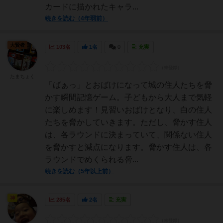
カードに描かれたキャラ...
続きを読む（4年弱前）
大賢者
103名
1名
0
充実
たまちょく
「ばぁっ」とおばけになって城の住人たちを脅
かす瞬間記憶ゲーム。子どもから大人まで気軽
に楽しめます！見習いおばけとなり、白の住人
たちを脅かしていきます。ただし、脅かす住人
は、各ラウンドに決まっていて、関係ない住人
を脅かすと減点になります。脅かす住人は、各
ラウンドでめくられる脅...
続きを読む（5年以上前）
神
285名
2名
充実