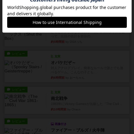
カードゲームにファイナルファンタジーのアクテ
ィブタイムバトル（もしくは...
約4時間前
by ジェイとと
レビュー
シャット・ザ・ボックス
とてもシンプルなダイスゲーム。2つのダイスを振
って、出目の合計を自分の...
約5時間前
by OSAっち
レビュー
充実
オバケだぞ～
対人アナログプレイ。簡単なルールで誰とでも遊
べるゲーム。こんなの子ども...
約6時間前
by おーちゃん
レビュー
充実
南北戦争
1983年にVictory Gamesが出版した『The Civil ...
約10時間前
by Chaco
レビュー
画像付き
ファイアー・ブルズ / 火牛陣