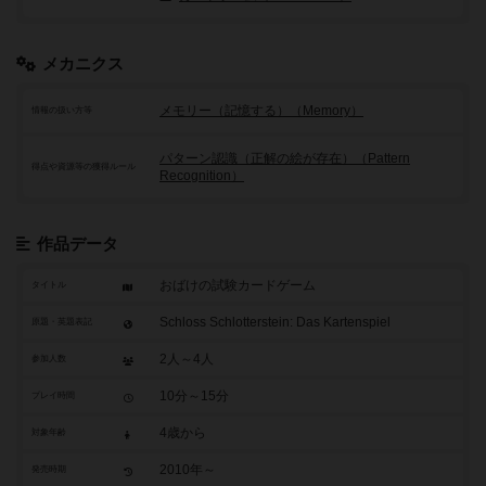
メカニクス
メモリー（記憶する）（Memory）
情報の扱い方等
パターン認識（正解の絵が存在）（Pattern
得点や資源等の獲得ルール
Recognition）
作品データ
おばけの試験カードゲーム
タイトル
Schloss Schlotterstein: Das Kartenspiel
原題・英題表記
2人～4人
参加人数
10分～15分
プレイ時間
4歳から
対象年齢
2010年～
発売時期