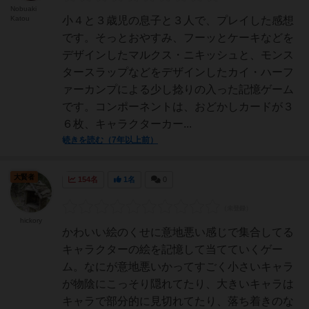
Nobuaki
Katou
小４と３歳児の息子と３人で、プレイした感想
です。そっとおやすみ、フーッとケーキなどを
デザインしたマルクス・ニキッシュと、モンス
タースラップなどをデザインしたカイ・ハーフ
ァーカンプによる少し捻りの入った記憶ゲーム
です。コンポーネントは、おどかしカードが３
６枚、キャラクターカー...
続きを読む（7年以上前）
大賢者
154名
1名
0
hickory
かわいい絵のくせに意地悪い感じで集合してる
キャラクターの絵を記憶して当てていくゲー
ム。なにが意地悪いかってすごく小さいキャラ
が物陰にこっそり隠れてたり、大きいキャラは
キャラで部分的に見切れてたり、落ち着きのな