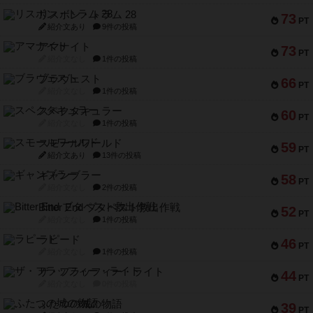
リスボン・トラム 28
73
PT
紹介文あり
9件の投稿
アマナイト
73
PT
紹介文なし
1件の投稿
ブラヴェスト
66
PT
紹介文なし
1件の投稿
スペクタキュラー
60
PT
紹介文なし
1件の投稿
スモールワールド
59
PT
紹介文あり
13件の投稿
ギャンブラー
58
PT
紹介文なし
2件の投稿
Bitter End ブタペスト救出作戦
52
PT
紹介文なし
1件の投稿
ラピード
46
PT
紹介文なし
1件の投稿
ザ・フラッフィー・ライト
44
PT
紹介文なし
0件の投稿
ふたつの城の物語
39
PT