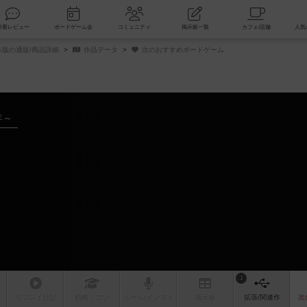
索
新着レビュー
ボードゲーム会
コミュニティ
掲示板一覧
日本版の通販/商品詳細
作品データ
次のおすすめボードゲーム
年～
ム
1
リプレイ
日記
戦略
・コツ
ルール
/インスト
掲示板
拡張/関連
作
次