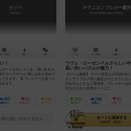
カリバ
オラニエンブルガー運河
Kariba
Oranienburger Kanal
20～30分
7歳～
9件
1～2人
45～90分
12歳～
い！
ウヴェ・ローゼンベルクらしい中
高い渋いパズルが魅力！
らカードを出していき、場にあるカ
指すカードゲーム 湖には水を求めて
【ゲーム概要】 テーマ背景は1830年頃
ってきます。 各プレイヤーは様々な
ランデンブルク州に建設されたオラニエ
みます。...
河を中心とする工業地帯。プレイヤーは4
区分けされた産業ボード上に...
357
53
247
183
258
91
経験あり
お気に入り
持ってる
興味あり
経験あり
お気に入り
カートに追加する
の取り扱いがありません
9,680円（税込）