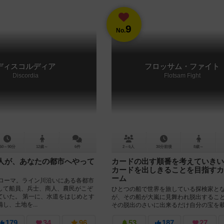
9
No.
ディスコルディア
フロッサム・ファイト
Discordia
Flotsam Fight
60～90分
12歳～
6件
2～6人
30分前後
8歳～
0人が、あなたの都市へやって
カードの出す順番を考えていきい
カードを出しきることを目指すカ
ーム
政ローマ。ライン川沿いにある各都市
して船員、兵士、商人、農民がこぞ
ひとつの船で世界を旅している探検家と
ていた。 第一に、水道をはじめとす
が、その船が大嵐に見舞われ脱出するこ
し、土地を...
その脱出のさいに出来るだけ自分の宝を
というテーマのカードゲーム。 ３ラウ...
179
34
96
53
187
27