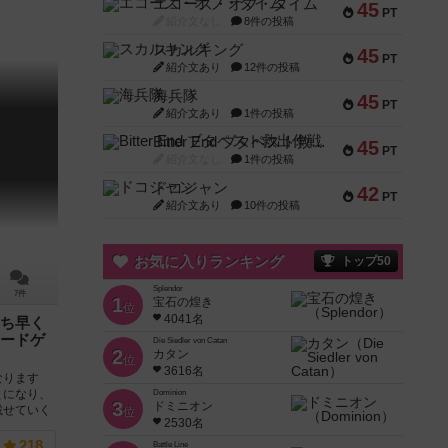
エコーズ・オブ・タイム
45
PT
紹介文なし
8件の投稿
スカルキング
45
PT
紹介文あり
12件の投稿
海兵隊
45
PT
紹介文あり
1件の投稿
Bitter End ブタペスト救出作戦
45
PT
紹介文なし
1件の投稿
ドコジャン
42
PT
紹介文あり
10件の投稿
お気に入りランキング
トップ50
Splendor
7件
1
宝石の煌き
位
4041名
ち早く
ードゲ
Die Siedler von Catan
2
カタン
位
3616名
なります
とになり、
Dominion
3
ドミニオン
載せていく
位
2530名
218
Battle Line