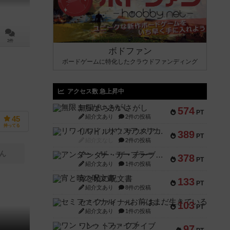
2件
ボドファン
ボードゲームに特化したクラウドファンディング
アクセス数 急上昇中
無限まちがいさがし
574
PT
紹介文あり
2件の投稿
45
持ってる
リワイルド：サウスアメリカ
389
PT
紹介文なし
2件の投稿
ん
アンダー・ザ・テーブラー
378
PT
紹介文あり
1件の投稿
宵と暁の呪文書
133
PT
紹介文あり
8件の投稿
セミファイナル ～お前はまだ生きている～
103
PT
紹介文あり
1件の投稿
ワン・トゥ・ファイブ
97