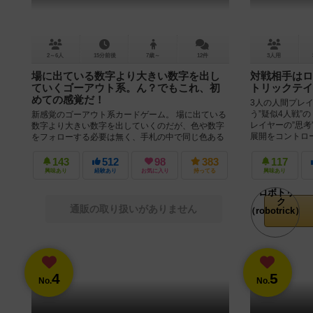
2～6人
15分前後
7歳～
12件
3人用
場に出ている数字より大きい数字を出し
対戦相手はロ
ていくゴーアウト系。ん？でもこれ、初
トリックテイ
めての感覚だ！
3人の人間プレ
う”疑似4人戦”
新感覚のゴーアウト系カードゲーム。 場に出ている
レイヤーの”思考
数字より大きい数字を出していくのだが、色や数字
展開をコントロール
をフォローする必要は無く、手札の中で同じ色ある
いは同じ数字を出すことができ...
143
512
98
383
117
興味あり
経験あり
お気に入り
持ってる
興味あり
通販の取り扱いがありません
4
5
No.
No.