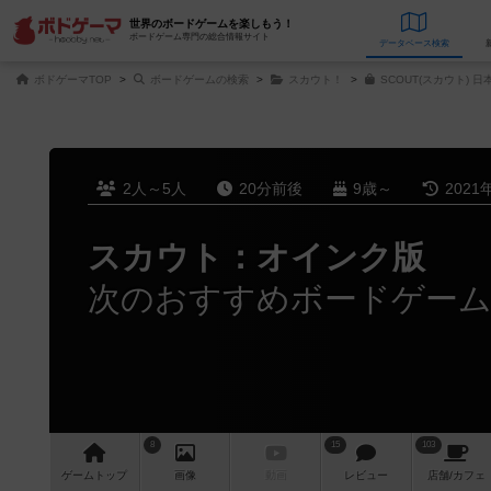
世界のボードゲームを楽しもう！
ボードゲーム専門の総合情報サイト
データベース
検
ボドゲーマTOP
ボードゲームの検索
スカウト！
SCOUT(スカウト) 
2人～5人
20分前後
9歳～
2021
スカウト：オインク版
次のおすすめボードゲー
8
15
103
ゲーム
トップ
画像
動画
レビュー
店舗/
カフェ