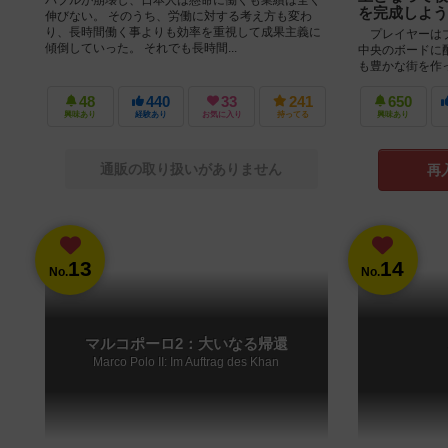
を完成しよう
伸びない。 そのうち、労働に対する考え方も変わ
り、長時間働く事よりも効率を重視して成果主義に
プレイヤーはブ
傾倒していった。 それでも長時間...
中央のボードに
も豊かな街を作
ームです。 いわ
48
440
33
241
650
興味あり
経験あり
お気に入り
持ってる
興味あり
通販の取り扱いがありません
再
13
14
No.
No.
マルコポーロ2：大いなる帰還
Marco Polo II: Im Auftrag des Khan