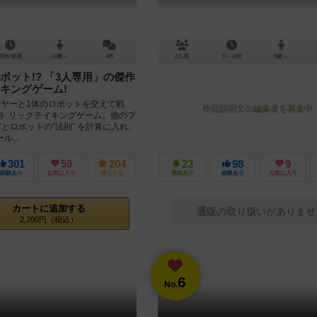
30分前後
10歳～
4件
2人用
5～10分
6歳～
ボット!? 「3人専用」の傑作
キングゲーム!
イヤーと1体のロボットを交えて戦
作品説明文の編集者を募集中
のト リックテイキングゲーム。他のプ
”とロボットの”法則” を計算に入れ、
...
301
59
204
23
98
9
経験あり
お気に入り
持ってる
興味あり
経験あり
お気に入り
カートに追加する
通販の取り扱いがありませ
2,200円（税込）
6
No.