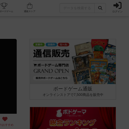
ログイン
カフェ/店舗
人気ボードゲーム
通販ストア
ボードゲーム通販
オンラインストアで7,500商品を販売中
のおすすめ