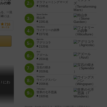
2
テラフォーミングマーズ
ルの称
位
2395名
ある、一流
Stone Garden
正確には、
3
枯山水
位
支配人とし
2281名
716
Viticulture
持ってる
4
ワイナリーの四季
位
2272名
Agricola
5
アグリコラ
位
2120名
Azul
6
アズール
位
2034名
Splendor
7
宝石の煌き
位
2028名
Wingspan
8
ウイングスパン
位
/ にわ
2006名
7 Wonders
9
世界の七不思議
位
1920名
※Apple、Apple のロゴ は、米国および他の国々で登録された