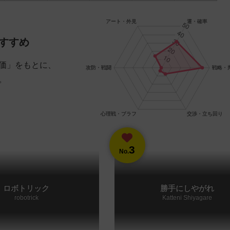
すすめ
価」をもとに、
。
3
No.
ロボトリック
勝手にしやがれ
robotrick
Katteni Shiyagare