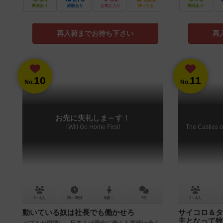
興味あり
経験あり
お気に入り
持ってる
興味あり
再入荷までお待ち下さい
再
10
11
No.
No.
お先に失礼しま～す！
I Will Go Home First!
2～4人
20～30分
8歳～
7件
2～4人
動いている奴は社長でも働かせろ
サイコロ＆タ
主となって牧
バブルが崩壊し、日本人は懸命に働くも業績は全く