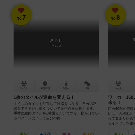
7
8
No.
No.
メトロ
Metro
2～6人
30分前後
8歳～
3件
1～4人
1枚のタイルが運命を変える！
ワーカー16
来る！
手持ちのタイルを配置して線路をつなぎ、自分の路
線をできるだけ長くつないで高得点を目指します。
西暦49年の帝
手番に線路タイルを1枚置くだけですが、描かれてい
には、入植地と
るパターンによって自分の路...
って集まり始め
るインフラを整備
54
275
36
121
75