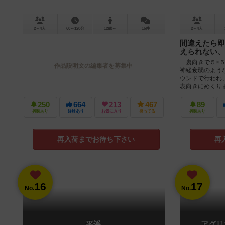
2～4人
60～120分
12歳～
16件
2～4人
間違えたら即
えられない、
裏向きで５×５
作品説明文の編集者を募集中
神経衰弱のよう
ウンドで行われ
表向きにめくりま
250
664
213
467
89
興味あり
経験あり
お気に入り
持ってる
興味あり
再入荷までお待ち下さい
再
16
17
No.
No.
平遥
アグリ