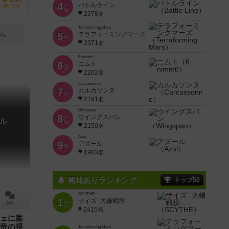
4
バトルライン
持ってる
位
2378名
Terraforming Mars
ん
5
テラフォーミングマーズ
位
2371名
6 nimmt!
6
ニムト
位
2202名
Carcassonne
7
カルカソンヌ
位
2191名
Wingspan
8
ウイングスパン
位
ル
2150名
Azul
9
アズール
位
1903名
興味ありランキング
トップ50
SCYTHE
1
サイズ -大鎌戦役-
位
24件
2415名
ェに案
帝の視
Terraforming Mars