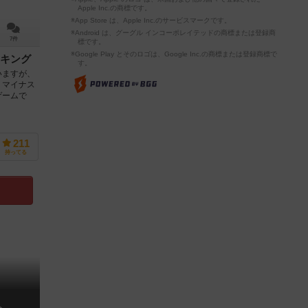
Apple Inc.の商標です。
※App Store は、Apple Inc.のサービスマークです。
※Android は、グーグル インコーポレイテッドの商標または登録商
7件
標です。
※Google Play とそのロゴは、Google Inc.の商標または登録商標で
キング
す。
いますが、
、マイナス
ゲームで
211
持ってる
ト