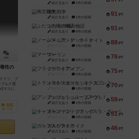
PT
紹介文あり
1件の投稿
南北戦争
91
PT
紹介文あり
1件の投稿
ふたつの城の物語
91
PT
紹介文あり
6件の投稿
ノームズ・アット・ナイト
88
PT
紹介文なし
1件の投稿
マーリン
76
PT
19件
紹介文あり
6件の投稿
毒性の
フラットアイアン
75
PT
紹介文なし
2件の投稿
のドイツ、ブ
トランスオリエント・エクスプレス
70
ンブルク運
PT
紹介文なし
1件の投稿
x3マスに
アンブッシュ！：ムーブアウト！
59
PT
紹介文あり
1件の投稿
305
持ってる
キャプテン・フリップ：イスラ・ボンバ
51
PT
紹介文なし
2件の投稿
ガルフストライク
46
PT
紹介文あり
1件の投稿