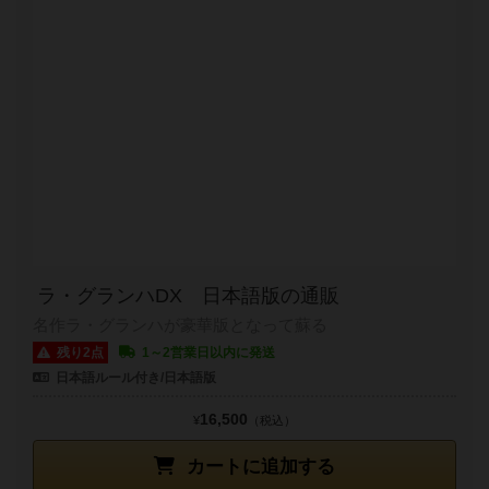
ラ・グランハDX 日本語版の通販
名作ラ・グランハが豪華版となって蘇る
残り2点
1～2営業日以内に発送
日本語ルール付き/日本語版
16,500
¥
（税込）
カートに追加する