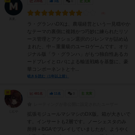
239名
3名
0
充実
真夏。
ラ・グランハDXは、農場経営という一見穏やか
なテーマの裏側に複雑かつ巧妙に練られたリソ
ース管理とアクション選択のジレンマが詰め込
まれた、中～重量級のユーロゲームです。オリ
ジナル版「ラ・グランハ」がもつ独自性あるカ
ードプレイとロバによる輸送戦略を基盤に、豪
華コンポーネントと十...
続きを読む（1年以上前）
神
481名
11名
0
充実
レーティングが非公開に設定されたユーザー
じむや
拡張モジュールマシマシのDX版。箱が大きいで
す。インサートも2層です。ノーシェスタのみ
所持＋BGAでプレイしていましたが、ようやく