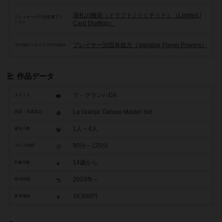
場札の獲得（ドラフト / リミテッド）（Limited /
プレイヤーの干渉/影響アク
ション
Card Drafting）
プレイヤー別固有能力（Variable Player Powers）
その他のメカニクスや仕組み
作品データ
ラ・グランハDX
タイトル
La Granja: Deluxe Master Set
原題・英題表記
1人～4人
参加人数
90分～120分
プレイ時間
14歳から
対象年齢
2023年～
発売時期
16,500円
参考価格