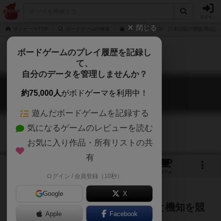
ログイン
閉じる
ボドゲーマTOP
ボードゲームの検索
ラ・グランハDX 日本語版の通販/商品詳
ボードゲームのプレイ履歴を記録し
て、
自分のデータを管理しませんか？
ラ・グランハDX
約75,000人
がボドゲーマを利用中！
La Granja: Deluxe Master Set
遊んだボードゲームを記録する
気になるゲームのレビューを読む
お気に入り作品・所有リストの共
有
1
4
15
トップ
画像
動画
レビュー
カフェ
ログイン / 会員登録（10秒）
Google
X
豊かなマヨルカ島の農場で、戦略と機知を競
Apple
Facebook
う名作ボードゲームの決定版！