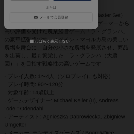
または
ラ・グランハDX（La Granja: Deluxe Master Set）
メールで会員登録
は、2014年に発表され世界中のボードゲーマーから
高い評価を受けた農業経営ゲーム「ラ・グランハ」
の豪華拡張版です。スペイン・マヨルカ島の美しい
しばらく表示しない
農場を舞台に、自分の小さな農場を発展させ、商品
を出荷し、最も繁栄した「ラ・グランハ（大農
園）」を目指す戦略性の高いゲームです。
- プレイ人数: 1〜4人（ソロプレイにも対応）
- プレイ時間: 90〜120分
- 対象年齢: 14歳以上
- ゲームデザイナー: Michael Keller (II), Andreas
"ode." Odendahl
- アーティスト: Agnieszka Dabrowiecka, Zbigniew
Umgelter
- メーカー: テンデイズゲームズ / Board&Dice