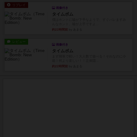
リプレイ
画像付き
タイムボム
僕はホントに嘘が下手なようで、すぐバレますみ
んなホント、嘘が上手ですよ...
約22時間前
by あまる
レビュー
画像付き
タイムボム
まず簡単で軽い！大人数で遊べる！それなのに小
箱！何より楽しい！！正体隠...
約22時間前
by あまる