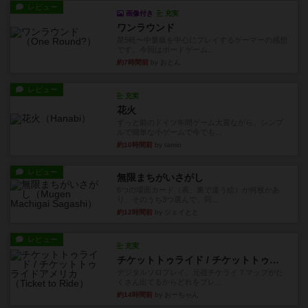
レビュー
画像付き
充実
ワンラウンド
星5軽〜中量級を中心にプレイするゲーマーの感想
です。今回はボードゲーム...
約7時間前
by おとん
レビュー
充実
花火
ずっと前のドイツ年間ゲーム大賞ながら、シンプ
ルで簡単な小ゲームで今でも...
約10時間前
by tamio
レビュー
無限まちがいさがし
6つの場面カード（表、裏で違う絵）が何枚かあ
り、そのうち3つ選んで、同...
約12時間前
by ジェイとと
レビュー
充実
チケットトゥライド / チケットトゥライドアメリカ
デジタルソロプレイ。元祖チケライ？マップがた
くさん出てるからどれをプレ...
約14時間前
by おーちゃん