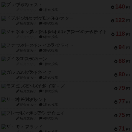
ブラヴェスト
140
PT
紹介文なし
1件の投稿
ドブル：ポケットモンスター
122
PT
紹介文あり
4件の投稿
ジャンヌ・ダルク-オルレアン ドロー＆ライト
118
PT
紹介文なし
5件の投稿
ファースト・イン・フライト
94
PT
紹介文あり
3件の投稿
ダイススローン
88
PT
紹介文なし
1件の投稿
ガルフストライク
80
PT
紹介文あり
1件の投稿
モズビ－ズ・レイダ－ズ
79
PT
紹介文あり
1件の投稿
リー対グラント
77
PT
紹介文あり
1件の投稿
ブレーキング・アウェイ
75
PT
紹介文あり
4件の投稿
ザ・フラッド
71
PT
紹介文なし
1件の投稿