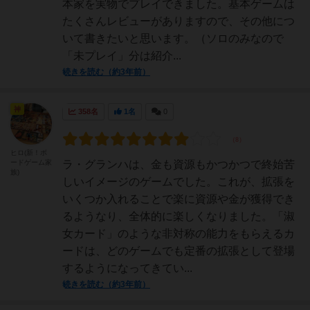
本家を実物でプレイできました。基本ゲームは
たくさんレビューがありますので、その他につ
いて書きたいと思います。（ソロのみなので
「未プレイ」分は紹介...
続きを読む（約3年前）
神
358名
1名
0
ヒロ(新！ボ
ードゲーム家
ラ・グランハは、金も資源もかつかつで終始苦
族)
しいイメージのゲームでした。これが、拡張を
いくつか入れることで楽に資源や金が獲得でき
るようなり、全体的に楽しくなりました。「淑
女カード」のような非対称の能力をもらえるカ
ードは、どのゲームでも定番の拡張として登場
するようになってきてい...
続きを読む（約3年前）