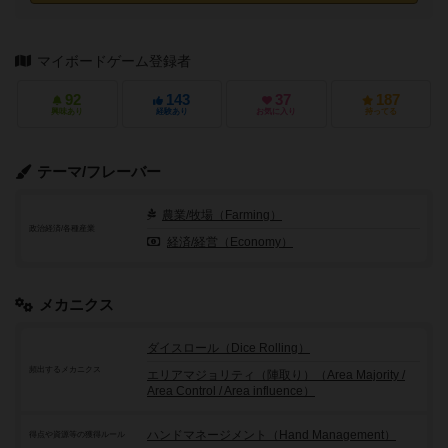
マイボードゲーム登録者
92
143
37
187
興味あり
経験あり
お気に入り
持ってる
テーマ/フレーバー
農業/牧場（Farming）
政治経済/各種産業
経済/経営（Economy）
メカニクス
ダイスロール（Dice Rolling）
頻出するメカニクス
エリアマジョリティ（陣取り）（Area Majority /
Area Control / Area influence）
ハンドマネージメント（Hand Management）
得点や資源等の獲得ルール