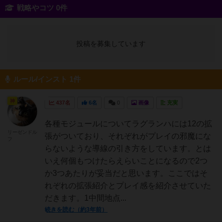
戦略やコツ 0件
投稿を募集しています
ルール/インスト 1件
神
437名
6名
0
画像
充実
各種モジュールについてラグランハには12の拡
リーゼンドル
張がついており、それぞれがプレイの邪魔にな
フ
らないような導線の引き方をしています。とは
いえ何個もつけたらえらいことになるので2つ
か3つあたりが妥当だと思います。ここではそ
れぞれの拡張紹介とプレイ感を紹介させていた
だきます。1中間地点...
続きを読む（約3年前）