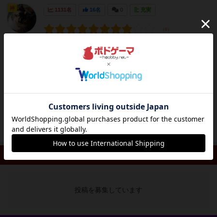
神
1131名
16名
0
充実
リーゼンドル
フ
2015年シュピール・ポルトガルのゲーム大賞に
輝いた、農業系拡大再生産ゲーム。自分の農場
で生産し、加工したものを市場や組合に出荷し
て点数を競い勝利点が高い人がラ・グランハ(偉
大なる農場主)の称号をもらい勝利します。ま
ず、2015年以前に出ていたものが今回12のモジ
ュール拡張...
続きを読む（約3年前）
リプレイ 0件
投稿を募集しています