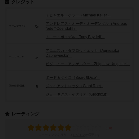
クレジット
ミヒャエル・ケラー（Michael Keller）
アンドレアス・オーデ・オーデンダル（Andreas
ゲームデザイン
"ode." Odendahl）
トニー・ボイデル（Tony Boydell）
アニエスカ・ダブロウィエッカ（Agnieszka
Dabrowiecka）
アートワーク
ビグニュー・アンゲルター（Zbigniew Umgelter）
ボード＆ダイス（Board&Dice）
ジャイアントロック（Giant Roc）
関連企業/団体
ジョーキクス・イタリア（Giochix.it）
レーティング
レーティングを行うには
ログイン
が必要です