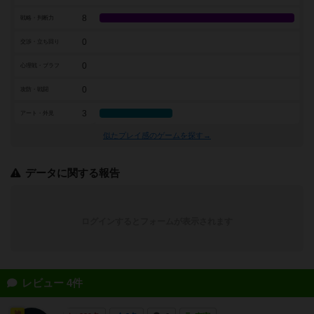
8
戦略・判断力
0
交渉・立ち回り
0
心理戦・ブラフ
0
攻防・戦闘
3
アート・外見
似たプレイ感のゲームを探す→
データに関する報告
ログインするとフォームが表示されます
レビュー 4件
神