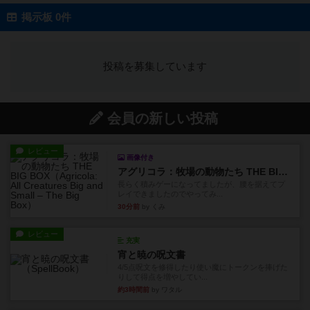
掲示板 0件
投稿を募集しています
会員の新しい投稿
レビュー
画像付き
アグリコラ：牧場の動物たち THE BIG BOX
長らく積みゲーになってましたが、腰を据えてプ
レイできましたのでやってみ...
30分前
by くみ
レビュー
充実
宵と暁の呪文書
4/5点呪文を修得したり使い魔にトークンを捧げた
りして得点を増やしてい...
約3時間前
by ワタル