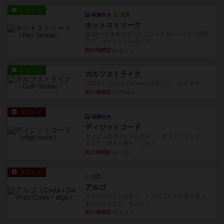
レビュー
画像付き
充実
ホットストリーク
星7軽〜中量級を中心にプレイするゲーマーの感想
です。ボードゲーム会にて...
約20時間前
by おとん
レビュー
ガルフストライク
1983年にVictory Gamesが出版した『Gulf Strik...
約21時間前
by Chaco
リプレイ
画像付き
ディジットコード
やっぱり論理ゲームは面白い。息子とリプレイし
ました。息子の勝ち。これリ...
約21時間前
by くみ
リプレイ
充実
アルゴ
アルゴがとても好きで、たぶんプレイ回数が最も
多いゲームです。なんといっ...
約21時間前
by おとん