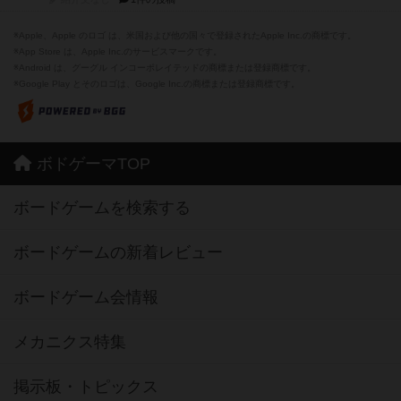
※Apple、Apple のロゴ は、米国および他の国々で登録されたApple Inc.の商標です。
※App Store は、Apple Inc.のサービスマークです。
※Android は、グーグル インコーポレイテッドの商標または登録商標です。
※Google Play とそのロゴは、Google Inc.の商標または登録商標です。
ボドゲーマTOP
ボードゲームを検索する
ボードゲームの新着レビュー
ボードゲーム会情報
メカニクス特集
掲示板・トピックス