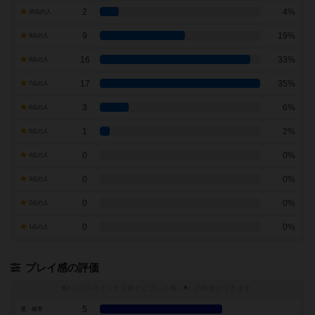
2
4%
10点の人
9
19%
9点の人
16
33%
8点の人
17
35%
7点の人
3
6%
6点の人
1
2%
5点の人
0
0%
4点の人
0
0%
3点の人
0
0%
2点の人
0
0%
1点の人
プレイ感の評価
トグルスイッチを押すとプレイ感（
※
）の投票ができます
5
運・確率