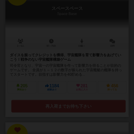
スペースベース
Space Base
2～5人
30～75分
14歳～
18件
ダイスを振ってクレジットを獲得、宇宙艦隊を育て影響力をあげてい
こう！戦争のない宇宙艦隊構築ゲーム
司令官となり、宇宙一の宇宙艦隊を作って影響力を得ることが目的の
ゲームです。 全員が１～１２の数字が振られた宇宙艦艇の艦隊を持っ
てスタートです。目指すは影響力を40貯める...
205
1184
281
456
興味あり
経験あり
お気に入り
持ってる
再入荷までお待ち下さい