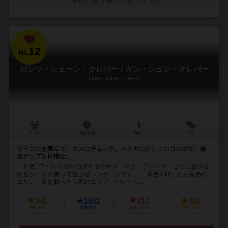
12
No.
ガンツ・シェーン・クレバー / ガン・シュン・クレバー
Ganz schön clever
1～4人
30分前後
8歳～
24件
サイコロを選んで、マスにチェック。ステキにかしこいコンボで、得
点アップを目指せ。
５色+ワイルドの白の計６個のサイコロと、プレイヤーごとに書き込
めるシートを使って遊ぶ紙ペンゲームです。 黄色を取ったら黄色の
エリア、青を取ったら青のエリア、というふ...
351
1652
417
850
興味あり
経験あり
お気に入り
持ってる