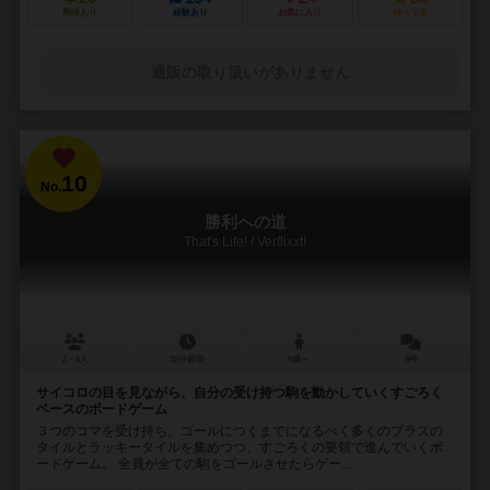
興味あり
経験あり
お気に入り
持ってる
通販の取り扱いがありません
10
No.
勝利への道
That's Life! / Verflixxt!
2～6人
30分前後
8歳～
8件
サイコロの目を見ながら、自分の受け持つ駒を動かしていくすごろく
ベースのボードゲーム
３つのコマを受け持ち、ゴールにつくまでになるべく多くのプラスの
タイルとラッキータイルを集めつつ、すごろくの要領で進んでいくボ
ードゲーム。 全員が全ての駒をゴールさせたらゲー...