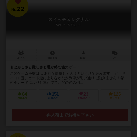
22
No.
スイッチ＆シグナル
Switch & Signal
2～4人
45分前後
10歳～
7件
もどかしさと難しさと運が絡む協力ゲー！
このゲーム序盤は… あれ？簡単じゃん！という形で進みます！ が！サ
イコロ運、カード運によりなかなか列車が思い通りに動きません！😭
司令カードにより列車がでて、どの色の列...
84
151
23
125
興味あり
経験あり
お気に入り
持ってる
再入荷までお待ち下さい