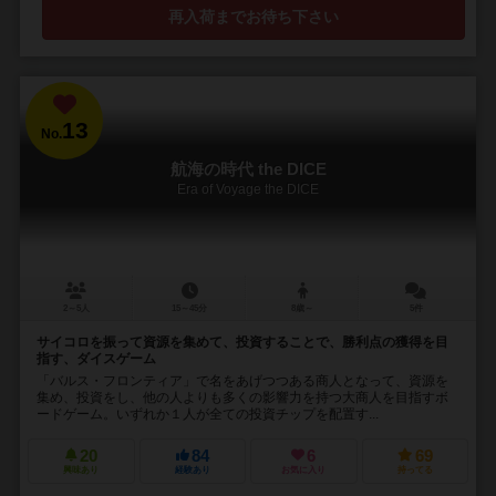
再入荷までお待ち下さい
13
No.
航海の時代 the DICE
Era of Voyage the DICE
2～5人
15～45分
8歳～
5件
サイコロを振って資源を集めて、投資することで、勝利点の獲得を目
指す、ダイスゲーム
「バルス・フロンティア」で名をあげつつある商人となって、資源を
集め、投資をし、他の人よりも多くの影響力を持つ大商人を目指すボ
ードゲーム。いずれか１人が全ての投資チップを配置す...
20
84
6
69
興味あり
経験あり
お気に入り
持ってる