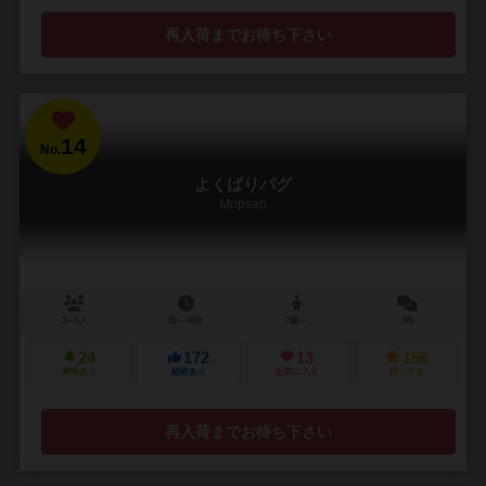
再入荷までお待ち下さい
14
No.
よくばりパグ
Mopsen
3～5人
30～40分
7歳～
3件
24
172
13
156
興味あり
経験あり
お気に入り
持ってる
再入荷までお待ち下さい