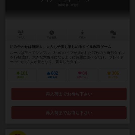
Take it Easy!
1～8人
20分前後
10歳～
8件
組み合わせは無限大、大人も子供も楽しめるタイル配置ゲーム
ルールは至ってシンプル、3つのパイプが描かれた27枚の六角形タイル
を19枚選び、大きな六角形になるように綺麗に並べるだけ。 プレイヤ
ーの中から1人が親となり、裏返したタイル...
101
682
84
306
興味あり
経験あり
お気に入り
持ってる
再入荷までお待ち下さい
再入荷までお待ち下さい