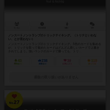
Null & Nichtig
3～5人
30分前後
8歳～
3件
ノンスートノントランプのトリックテイキング。（トリテといわな
い、とか言わない）
ノンスートノントランプのトリックテイキング。5色のカードを集める
が、トリックを取って集めたカードはどんどん新しいカードで上書き
されてしまう。強いランクのカードで勝っても、トリ...
43
238
39
119
興味あり
経験あり
お気に入り
持ってる
通販の取り扱いがありません
27
No.