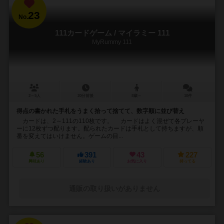
23
No.
111カードゲーム / マイラミー 111
MyRummy 111
2～5人
20分前後
8歳～
10件
得点の書かれた手札をうまく拾って捨てて、数字順に並び替え
カードは、2～111の110枚です。 カードはよく混ぜて各プレーヤ
ーに12枚ずつ配ります。配られたカードは手札として持ちますが、順
番を変えてはいけません。ゲームの目...
56
391
43
227
興味あり
経験あり
お気に入り
持ってる
通販の取り扱いがありません