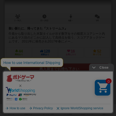
1～99人
15～20分
6歳～
3件
装い新たに、帰ってきた『ストリームス』
巾着から取り出した木製タイルが示す数字をその都度スコアシート内
にあるマス目のどこかに記入して高得点を狙う、スコアアタックゲー
ムです。 2011年に発売され2017年春にメー...
44
128
16
52
興味あり
経験あり
お気に入り
持ってる
再入荷までお待ち下さい
32
No.
5×5シティ
Go Go City