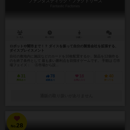
ファンタスティック・ファクトリーズ
Fantastic Factories
1～5人
45～60分
14歳～
4件
ロボットや闇市まで！？ ダイスを振って自分の製造会社を拡張する、
ダイスプレイスメント
自社の敷地内に施設などのカードを10枚配置するか、製品を12個作る
のを終了条件として 最も多い勝利点を目指すゲームです。 手順は ①市
場フェイズ： Ⓐ市場から設...
31
78
18
40
興味あり
経験あり
お気に入り
持ってる
通販の取り扱いがありません
28
No.