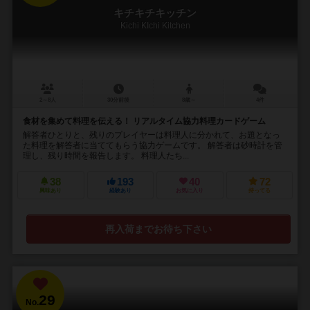
キチキチキッチン
Kichi KIchi Kitchen
2～8人
30分前後
8歳～
4件
食材を集めて料理を伝える！ リアルタイム協力料理カードゲーム
解答者ひとりと、残りのプレイヤーは料理人に分かれて、お題となっ
た料理を解答者に当ててもらう協力ゲームです。 解答者は砂時計を管
理し、残り時間を報告します。 料理人たち...
38
193
40
72
興味あり
経験あり
お気に入り
持ってる
再入荷までお待ち下さい
29
No.