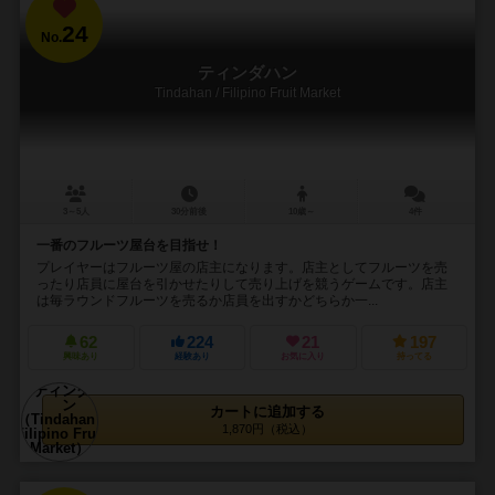
24
No.
ティンダハン
Tindahan / Filipino Fruit Market
3～5人
30分前後
10歳～
4件
一番のフルーツ屋台を目指せ！
プレイヤーはフルーツ屋の店主になります。店主としてフルーツを売
ったり店員に屋台を引かせたりして売り上げを競うゲームです。店主
は毎ラウンドフルーツを売るか店員を出すかどちらか一...
62
224
21
197
興味あり
経験あり
お気に入り
持ってる
カートに追加する
1,870円（税込）