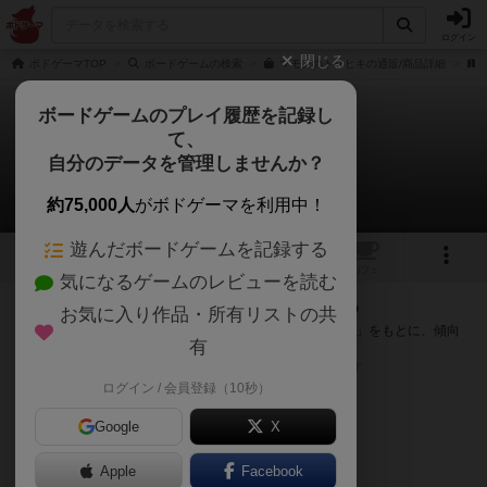
ログイン
閉じる
ボドゲーマTOP
ボードゲームの検索
マモンのトリヒキの通販/商品詳細
ボードゲームのプレイ履歴を記録し
て、
マモンのトリヒキ
自分のデータを管理しませんか？
次のおすすめボードゲーム
約75,000人
がボドゲーマを利用中！
遊んだボードゲームを記録する
8
1
トップ
画像
動画
レビュー
カフェ
気になるゲームのレビューを読む
『マモンのトリヒキ』が好きな方へのおすすめ
お気に入り作品・所有リストの共
このゲームのトップページで投票された「プレイ感の評価」をもとに、傾向
有
が近いボードゲームをランキング形式で紹介します。
※リストには一定の投票数がある作品のみを表示しています
ログイン / 会員登録（10秒）
Google
X
Apple
Facebook