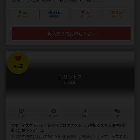
牛の中にはハエがたかっているものがあり、その牛...
55
315
37
227
興味あり
経験あり
お気に入り
持ってる
再入荷までお待ち下さい
2
No.
コリントス
Corinth
2～4人
20～30分
8歳～
6件
名作「イスファハン」のサイコロのアクション選択システムを中心に
据えた紙ペンゲーム
古代世界の港において物品や山羊を取引する商人となって、同業者の