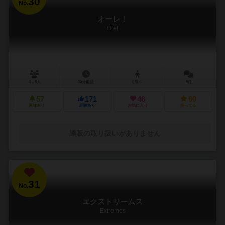
30
No.
オーレ！
Ole!
3～8人
30分前後
8歳～
5件
57
171
46
60
興味あり
経験あり
お気に入り
持ってる
通販の取り扱いがありません
31
No.
エクストリームス
Extremes