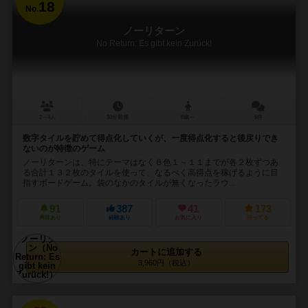
18
No.
ノーリターン
No Return: Es gibt kein Zurück!
2～4人
30分前後
8歳～
5件
数字タイルを貯めて得点化していくが、一度得点化すると後戻りでき
ないのが特徴のゲーム
ノーリターンは、特にテーマはなく６色１～１１までが各２枚ずつあ
る合計１３２枚のタイルを使って、なるべく高得点を稼げるように目
指すボードゲーム。袋のなかのタイルが無くなったラウ...
91
387
41
173
興味あり
経験あり
お気に入り
持ってる
カートに追加する
3,960円（税込）