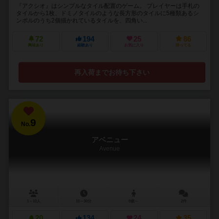
『アクシオ』はシンプルなタイル配置のゲーム。 プレイヤーは手札の
タイルから1枚、ドミノタイルのような長方形のタイルに5種類あるシ
ンボルのうち2個描かれているタイルを、四角い...
72
194
25
86
興味あり
経験あり
お気に入り
持ってる
再入荷までお待ち下さい
9
No.
アベニュー
Avenue
1～10人
15～30分
8歳～
2件
20
134
24
35