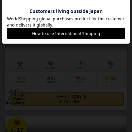
16
No.
スペースインベスターズ
Space Investers
1～4人
30～60分
10歳～
3件
44
97
11
109
興味あり
経験あり
お気に入り
持ってる
カートに追加する
4,400円（税込）
17
No.