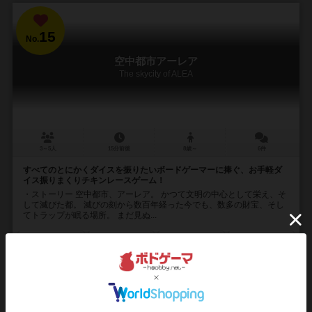
15
No.
空中都市アーレア
The skycity of ALEA
3～5人
15分前後
8歳～
6件
すべてのとにかくダイスを振りたいボードゲーマーに捧ぐ、お手軽ダ
イス振りまくりチキンレースゲーム！
・ストーリー 空中都市、アーレア。 かつて文明の中心として栄え、そ
して滅びた都。 滅びの刻から数百年経った今でも、数多の財宝、そし
てトラップが眠る場所。 まだ見ぬ...
124
167
28
142
興味あり
経験あり
お気に入り
持ってる
再入荷までお待ち下さい