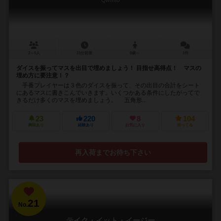
Qwinto
2～6人
15分前後
8歳～
1件
ダイスを振ってマスを出目で埋めましょう！ 目指せ高得点！ マスの
埋め方に要注意！？
手番プレイヤーは３色のダイスを振って、その出目の合計をシート
にあるマスに書きこんでいきます。いくつかある条件にしたがってで
きるだけ多くのマスを埋めましょう。 五角形...
23
220
8
104
興味あり
経験あり
お気に入り
持ってる
再入荷までお待ち下さい
21
No.
テイク・イット・イージー