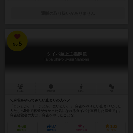
通販の取り扱いがありません
5
No.
タイパ至上主義麻雀
Taipa Shijyo Syugi Mahjong
2～4人
5分前後
6歳～
5件
＼麻雀をやってみたい止まりの人へ／
「ロンとか、リーチとか、言いたい。」 麻雀をやりたい止まりだった
人たちへ5分で麻雀が分かった気になれるタイパを重視した麻雀です。
麻雀経験者の方は、麻雀をやったことな...
69
87
7
102
興味あり
経験あり
お気に入り
持ってる