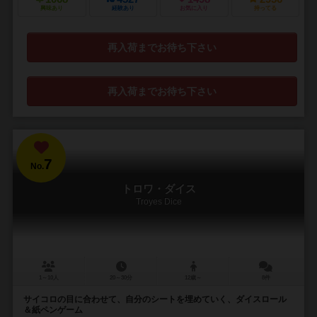
興味あり
経験あり
お気に入り
持ってる
再入荷までお待ち下さい
再入荷までお待ち下さい
7
No.
トロワ・ダイス
Troyes Dice
1～10人
20～30分
12歳～
8件
サイコロの目に合わせて、自分のシートを埋めていく、ダイスロール
＆紙ペンゲーム