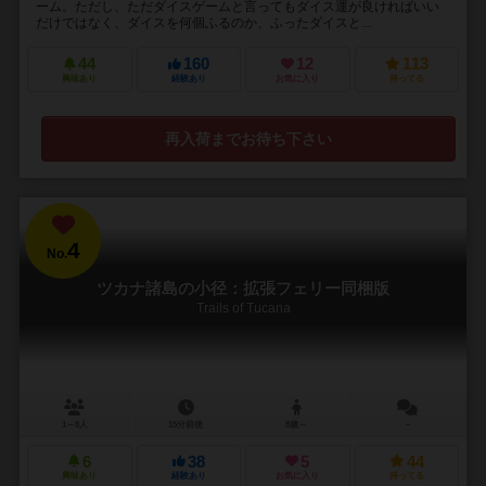
ーム。ただし、ただダイスゲームと言ってもダイス運が良ければいい
だけではなく、ダイスを何個ふるのか、ふったダイスと...
44
160
12
113
興味あり
経験あり
お気に入り
持ってる
再入荷までお待ち下さい
4
No.
ツカナ諸島の小径：拡張フェリー同梱版
Trails of Tucana
1～8人
15分前後
8歳～
－
6
38
5
44
興味あり
経験あり
お気に入り
持ってる