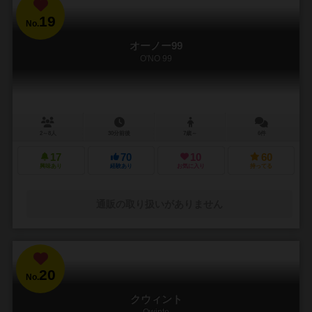
19
No.
オーノー99
O'NO 99
2～8人
30分前後
7歳～
6件
17
70
10
60
興味あり
経験あり
お気に入り
持ってる
通販の取り扱いがありません
20
No.
クウィント