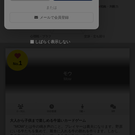
または
メールで会員登録
しばらく表示しない
1
No.
モウ
Mow
2～10人
15分前後
7歳～
8件
大人から子供まで楽しめる牛追いカードゲーム
“MOW”とは牛の鳴き声のこと。プレイヤーは農夫になります。野原
にいる牛たちを集めて、厩舎に入れる牛の群れを作ります。しかし、