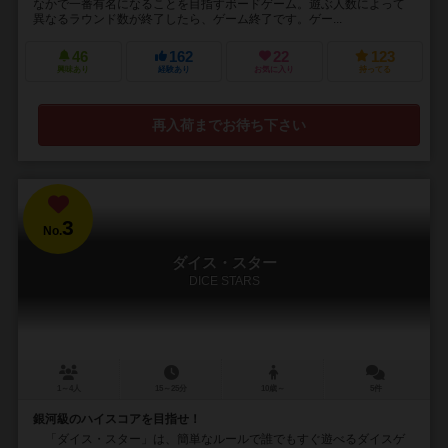
なかで一番有名になることを目指すボードゲーム。遊ぶ人数によって
異なるラウンド数が終了したら、ゲーム終了です。ゲー...
46
162
22
123
興味あり
経験あり
お気に入り
持ってる
再入荷までお待ち下さい
3
No.
ダイス・スター
DICE STARS
1～4人
15～25分
10歳～
5件
銀河級のハイスコアを目指せ！
「ダイス・スター」は、簡単なルールで誰でもすぐ遊べるダイスゲ