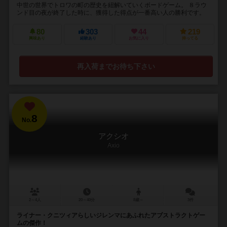
中世の世界でトロワの町の歴史を紐解いていくボードゲーム。 ８ラウ
ンド目の夜が終了した時に、獲得した得点が一番高い人の勝利です。
80
303
44
219
興味あり
経験あり
お気に入り
持ってる
再入荷までお待ち下さい
8
No.
アクシオ
Axio
2～4人
20～40分
8歳～
3件
ライナー・クニツィアらしいジレンマにあふれたアブストラクトゲー
ムの傑作！