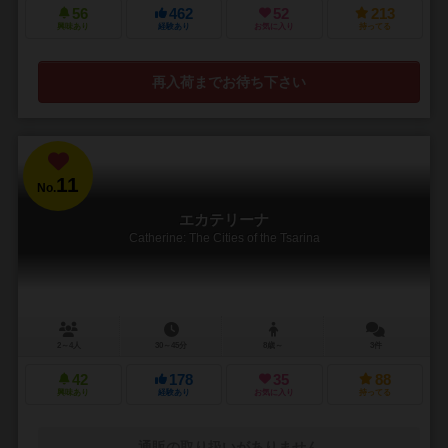
56
462
52
213
興味あり
経験あり
お気に入り
持ってる
再入荷までお待ち下さい
11
No.
エカテリーナ
Catherine: The Cities of the Tsarina
2～4人
30～45分
8歳～
3件
42
178
35
88
興味あり
経験あり
お気に入り
持ってる
通販の取り扱いがありません