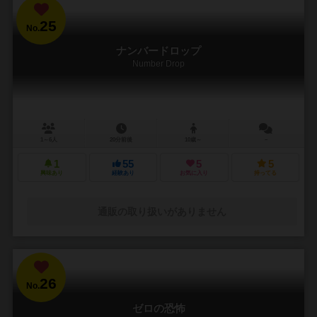
25
No.
ナンバードロップ
Number Drop
1～6人
20分前後
10歳～
－
1
55
5
5
興味あり
経験あり
お気に入り
持ってる
通販の取り扱いがありません
26
No.
ゼロの恐怖