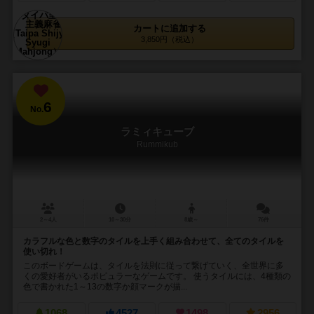
カートに追加する
3,850円（税込）
6
No.
ラミィキューブ
Rummikub
2～4人
10～30分
8歳～
76件
カラフルな色と数字のタイルを上手く組み合わせて、全てのタイルを
使い切れ！
このボードゲームは、タイルを法則に従って繋げていく、全世界に多
くの愛好者がいるポピュラーなゲームです。 使うタイルには、4種類の
色で書かれた1～13の数字か顔マークが描...
1068
4527
1498
2956