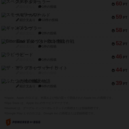
スペクタキュラー
60
PT
紹介文なし
1件の投稿
スモールワールド
59
PT
紹介文あり
13件の投稿
ギャンブラー
58
PT
紹介文なし
2件の投稿
Bitter End ブタペスト救出作戦
52
PT
紹介文なし
1件の投稿
ラピード
46
PT
紹介文なし
1件の投稿
ザ・フラッフィー・ライト
44
PT
紹介文なし
0件の投稿
ふたつの城の物語
39
PT
紹介文あり
6件の投稿
※Apple、Apple のロゴ は、米国および他の国々で登録されたApple Inc.の商標です。
※App Store は、Apple Inc.のサービスマークです。
※Android は、グーグル インコーポレイテッドの商標または登録商標です。
※Google Play とそのロゴは、Google Inc.の商標または登録商標です。