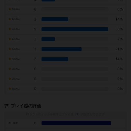
0
0%
9点の人
2
14%
8点の人
5
36%
7点の人
1
7%
6点の人
3
21%
5点の人
2
14%
4点の人
0
0%
3点の人
0
0%
2点の人
0
0%
1点の人
プレイ感の評価
トグルスイッチを押すとプレイ感（
※
）の投票ができます
6
運・確率