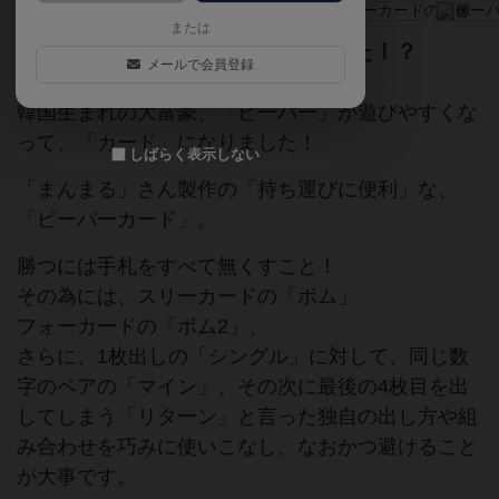
または
ピーパーが…カードになっちゃった！？
メールで会員登録
韓国生まれの大富豪、「ピーパー」が遊びやすくな
って、「カード」になりました！
しばらく表示しない
「まんまる」さん製作の「持ち運びに便利」な、
「ピーパーカード」。
勝つには手札をすべて無くすこと！
その為には、スリーカードの「ボム」
フォーカードの「ボム2」、
さらに、1枚出しの「シングル」に対して、同じ数
字のペアの「マイン」、その次に最後の4枚目を出
してしまう「リターン」と言った独自の出し方や組
み合わせを巧みに使いこなし、なおかつ避けること
が大事です。