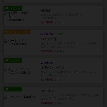
レビュー
海兵隊
1988年にVictory Gamesが出版した
『Leathernec...
約11時間前
by Chaco
ルール/インスト
画像付き
充実
パーミッド
おばあちゃんは猫が大好きです!しかし、あまりに
も多くの猫を飼っているた...
約12時間前
by jurong
レビュー
画像付き
オラパ・マイン
お気に入りのplayte製です。オラパスペースから
やり、気に入りました...
約12時間前
by くみ
レビュー
マーリン
４人プレイ。インスト1時間プレイ2時間半。結構
ダイス運と手札のカード運...
約13時間前
by oliber