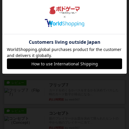
べるゲーム。こんなの子ども...
約5時間前
by おーちゃん
レビュー
充実
南北戦争
1983年にVictory Gamesが出版した『The Civil ...
約9時間前
by Chaco
レビュー
画像付き
ファイアー・ブルズ / 火牛陣
火牛を引き連れて敵を殲滅させる。縦か斜めで前2
列まで攻撃できるが、自分...
約11時間前
by うらまこ
レビュー
フリップ７
カードをめくるかパスをするかを決めてパスした
時のカード数字が得点になる...
約11時間前
by mob567
レビュー
コンセプト
親のプレイヤーがお題を決めて限られたヒントの
中から他のプレイヤーに当て...
約11時間前
by mob567