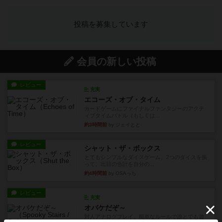
投稿を募集しています
会員の新しい投稿
レビュー
充実
エコーズ・オブ・タイム
カードゲームにファイナルファンタジーのアクテ
ィブタイムバトル（もしくは...
約3時間前
by ジェイとと
レビュー
シャット・ザ・ボックス
とてもシンプルなダイスゲーム。2つのダイスを振
って、出目の合計を自分の...
約4時間前
by OSAっち
レビュー
充実
オバケだぞ～
対人アナログプレイ。簡単なルールで誰とでも遊