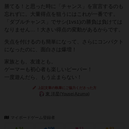
勝てる！と思った時に「チャンス」を宣言するのも
忘れずに。大量得点を狙うにはこれが一番です。
「ダブルチャンス」でサシ(1vs1)の勝負は負けては
なりません…！大きい得点の変動があるからです。
失点を付けるのも簡単になって、さらにコンパクト
になったのに、面白さは爆増！
家族とも、友達とも。
ゲーマーも初心者も楽しいピーパー！
一度遊んだら、もう止まらない！
上記文章の執筆にご協力くださった方
東 洋星(Yousei Azuma)
マイボードゲーム登録者
24
106
11
82