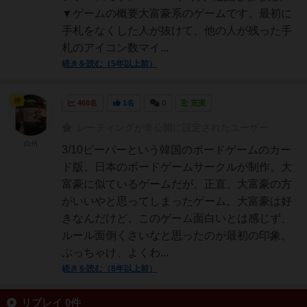
▼ゲームの概要大富豪系のゲームです。最初に
手札をなくした人が抜けて、他の人が残った手
札のアイコン数マイ...
続きを読む（5年以上前）
神
468名
1名
0
充実
レーティングが非公開に設定されたユーザー
白州
3/10ピーパーという韓国のボードゲームのカー
ド版。日本のボードゲームサークルが制作。大
富豪に似ているゲームだが、正直、大富豪の方
がいいやと思ってしまったゲーム。大富豪は好
きなんだけど、このゲーム面白いとは感じず、
ルール面倒くさいなと思ったのが最初の印象。
ぶっちゃけ、よくわ...
続きを読む（8年以上前）
リプレイ 0件