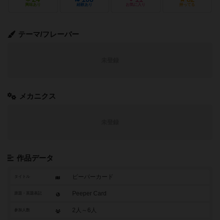
興味あり
経験あり
お気に入り
持ってる
テーマ/フレーバー
未登録
メカニクス
未登録
作品データ
ピーパーカード
タイトル
Peeper Card
原題・英題表記
2人～6人
参加人数