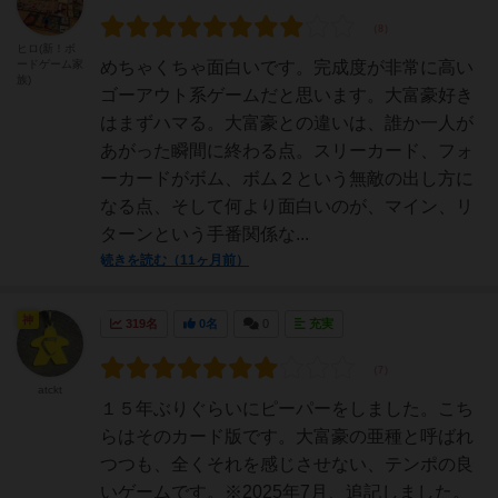
ヒロ(新！ボ
ードゲーム家
めちゃくちゃ面白いです。完成度が非常に高い
族)
ゴーアウト系ゲームだと思います。大富豪好き
はまずハマる。大富豪との違いは、誰か一人が
あがった瞬間に終わる点。スリーカード、フォ
ーカードがボム、ボム２という無敵の出し方に
なる点、そして何より面白いのが、マイン、リ
ターンという手番関係な...
続きを読む（11ヶ月前）
神
319名
0名
0
充実
atckt
１５年ぶりぐらいにピーパーをしました。こち
らはそのカード版です。大富豪の亜種と呼ばれ
つつも、全くそれを感じさせない、テンポの良
いゲームです。※2025年7月、追記しました。