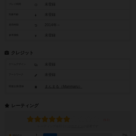
未登録
プレイ時間
未登録
対象年齢
2014年～
発売時期
未登録
参考価格
クレジット
未登録
ゲームデザイン
未登録
アートワーク
まんまる（Manmaru）
関連企業/団体
レーティング
レーティングを行うには
ログイン
が必要です
1
7%
10点の人