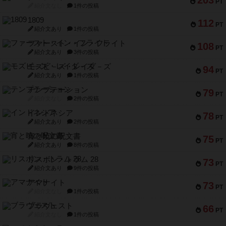
PT
紹介文なし
1件の投稿
1809
112
PT
紹介文あり
1件の投稿
ファースト・イン・フライト
108
PT
紹介文あり
3件の投稿
モズビ－ズ・レイダ－ズ
94
PT
紹介文あり
1件の投稿
テンプテーション
79
PT
紹介文なし
2件の投稿
インドネシア
78
PT
紹介文あり
2件の投稿
宵と暁の呪文書
75
PT
紹介文あり
8件の投稿
リスボン・トラム 28
73
PT
紹介文あり
9件の投稿
アマナイト
73
PT
紹介文なし
1件の投稿
ブラヴェスト
66
PT
紹介文なし
1件の投稿