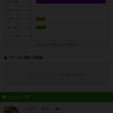
7
戦略・判断力
0
交渉・立ち回り
1
心理戦・ブラフ
1
攻防・戦闘
0
アート・外見
似たプレイ感のゲームを探す→
データに関する報告
ログインするとフォームが表示されます
レビュー 3件
神
238名
0名
0