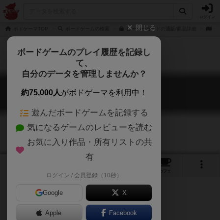
ログイン
閉じる
ボドゲーマTOP
ボードゲームの検索
ピーパーカードの通販/商品詳細
作
ボードゲームのプレイ履歴を記録し
て、
自分のデータを管理しませんか？
ピーパーカード
約75,000人
がボドゲーマを利用中！
Peeper Card
遊んだボードゲームを記録する
気になるゲームのレビューを読む
お気に入り作品・所有リストの共
有
5
3
14
トップ
画像
動画
レビュー
カフェ
ログイン / 会員登録（10秒）
Google
X
Apple
Facebook