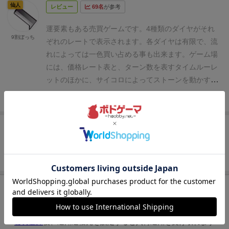
仙人
レビュー
69名
が参考
運要素もある売買ゲームです。
4種類のダイヤがそれ
9割ぼっち
ぞれのレートで表示されます。各ダイヤは有限で、流
れによっては一色買い占める事も出来ます。
ゲーム場
には、価格レート表と、ターン数を表すタイムルーレ
ットのほかに、サイコロによってストーンを動かすル
ーレットが3つあります。
レート表の上には、各色に
続きを見る
対応したカードが4枚伏せられています。内容は「等
倍+、等倍-、2倍+、2倍-」で、ゲーム終了時まで換金
皇帝
ルール/インスト
45名
が参考
せず手元にダイヤを残していた場合、レート表とこの
カード内容に従って持ち金を増減させます。
プレイヤ
ーは手番毎に1回、サイコロを振ります。
出目によっ
続きを見る
PhantomLab
てメインルーレットのストーンを動かし、
・トレー
ド
・マーケットルーレット
・チャンスルーレット
・ス
再入荷までお待ち下さい
キルカード
・フリー (上記のどれでも好きなものを選
入荷通知を受け取る
択)
・ミス
の中から、ストーンの止まった内容に従いま
す。
トレードは、その時のレートに従って合計3つま
会員登録
後、通知送信先を設定すると入荷通知を受け取れます