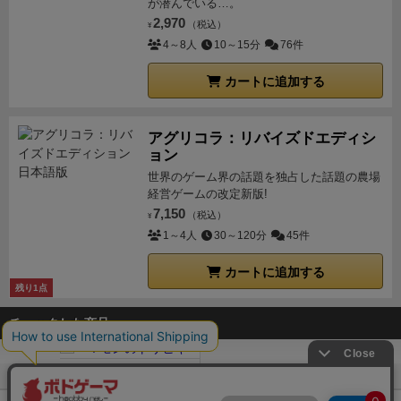
が潜んでいる…。
も把握できるようになってきてから、拡張的に黒カー
2,970
（税込）
¥
ドを入れるのもありだと思います。
長考ポイント自体
4～8人
10～15分
76件
が少ないため、多人数で遊んでもダウンタイムが長く
なりにくいです。初心者の方がいても楽しめるいいゲ
カートに追加する
ームだと思いました。
アグリコラ：リバイズドエディシ
ョン
世界のゲーム界の話題を独占した話題の農場
経営ゲームの改定新版!
7,150
（税込）
¥
1～4人
30～120分
45件
カートに追加する
残り1点
チェックした商品
ボドゲーマTOP
ボードゲーム通販
マモンのトリヒキ