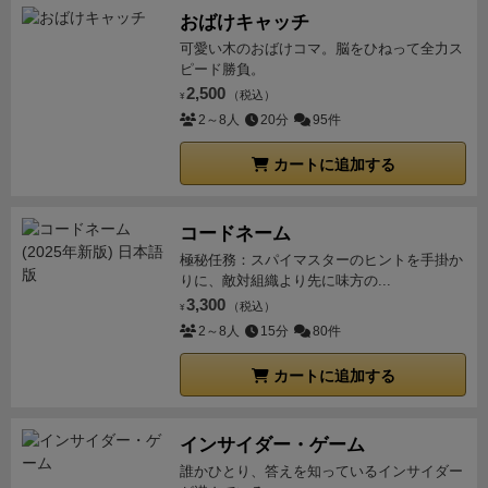
少なくサクサクできました。
取れる選択肢自体がサイ
おばけキャッチ
コロの出目によるので、運要素は多いように思います
可愛い木のおばけコマ。脳をひねって全力ス
が、その分の1ゲーム24ターンだなと思いました。例
ピード勝負。
えば、24回連続でトレードマスに止まれない事はほぼ
2,500
（税込）
¥
あり得ないので、許容確率をある程度考えながら、一
2～8人
20分
95件
色のダイヤに全振りするのか、分散投資してバランス
カートに追加する
良く進めてみるのか、判断を求められるような戦略性
もちゃんとあります。
また、スキルカードには「レー
ト表の上のカード1枚を見れる」ものや「入れ替えら
コードネーム
れる」ものもあるので、あえて買い占めて換金せず、
極秘任務：スパイマスターのヒントを手掛か
りに、敵対組織より先に味方の...
2倍+になるカードを買い占めた色に指定するなど、こ
3,300
（税込）
ちらでも戦略を色々と考えられます。
二人で2度プレ
¥
2～8人
15分
80件
イしてみましたが、1ゲーム30分もかからず、それな
りに盛り上がれました。
「ミス」マスが続く時は続く
カートに追加する
ので、もしかしたらこの空振りマスはいらないかもな
ぁと少し思いました。
また、スキルカードの「黒色」
インサイダー・ゲーム
のものは割とぶっ壊れな直接攻撃もあるので、最初は
誰かひとり、答えを知っているインサイダー
黒色カードだけ抜いて遊びました。
慣れてカード内容