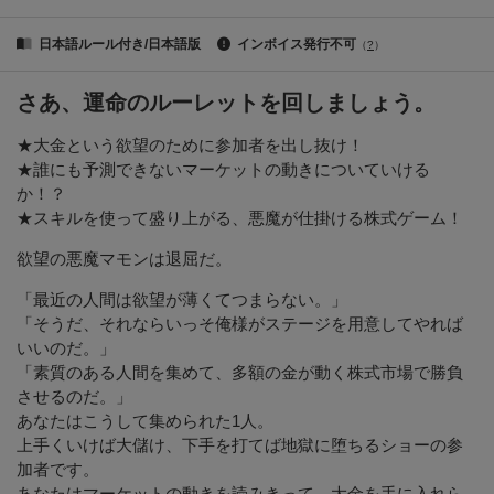
日本語ルール付き/日本語版
インボイス発行不可
（
?
）
さあ、運命のルーレットを回しましょう。
★大金という欲望のために参加者を出し抜け！
★誰にも予測できないマーケットの動きについていける
か！？
★スキルを使って盛り上がる、悪魔が仕掛ける株式ゲーム！
欲望の悪魔マモンは退屈だ。
「最近の人間は欲望が薄くてつまらない。」
「そうだ、それならいっそ俺様がステージを用意してやれば
いいのだ。」
「素質のある人間を集めて、多額の金が動く株式市場で勝負
させるのだ。」
あなたはこうして集められた1人。
上手くいけば大儲け、下手を打てば地獄に堕ちるショーの参
加者です。
あなたはマーケットの動きを読みきって、大金を手に入れら