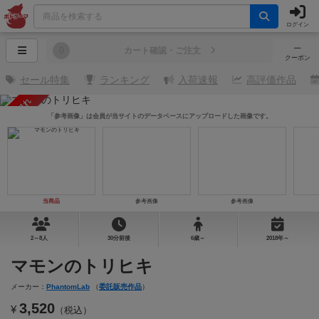
ログイン
─
0
カート確認・ご注文
クーポン
セール特集
ランキング
入荷速報
高評価作品
売り切れ
「参考画像」は会員が当サイトのデータベースにアップロードした画像です。
当商品
参考画像
参考画像
2～8人
30分前後
6歳～
2018年～
マモンのトリヒキ
メーカー：
PhantomLab
（
委託販売作品
）
3,520
¥
（税込）