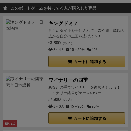
でのダイヤを売買します (1つ売る+2つ買う、なども
このボードゲームを持ってる人が購入した商品
ok) 。
マーケットルーレットに止まると、今度はサイ
コロを2つ同時に振り、出目に従ってマーケットルー
キングドミノ
レットのストーンを動かします。これによって指定さ
欲しいタイルを手に入れて、森や海、草原の
れた色のダイヤのレートを、指定されただけ価格増減
広がる自分の王国を広げよう！
させます。
チャンスルーレットも2つ同時にサイコロ
3,300
（税込）
¥
を振り、出目に従ってプレイヤーの持ち金を直接増減
2～4人
15～20分
49件
させます。
スキルカードは、自分の手番でサイコロを
振る前に1枚だけ使えるカードです。手札上限はあり
カートに追加する
ませんが、特殊内容でない限り1ターンに1枚しか使え
ません。
基本的には上記の通りサイコロを振り、マー
ワイナリーの四季
ケットとチャンスが出た場合は2つをもう一度振り、
あなたの手でワイナリーを復興させよう！
ルーレット上のストーンを動かして進めるだけです。
ワイナリー経営がテーマのワー...
ゲーム終了時、手元に残ったダイヤがある場合、レー
7,920
（税込）
¥
ト表の上のカードをめくり、その指示に従って持ち金
1～6人
45～90分
90件
を増減させます。
1ゲーム24ターンで少し多いかと思
カートに追加する
ったのですが、やってみると1手番はかなりすぐ終わ
残り1点
り、サイコロ次第での選択肢となるので、長考箇所も