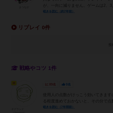
が、一向に減りません。ゲームは2、3人
まつなが
続きを読む（約7年前）
リプレイ 0件
投
戦略やコツ 1件
神
89名
0名
使用人の点数がけっこう効いてきます
る程度進めておかないと、その分で点
続きを読む（7年弱前）
オグランド
（Oguland）