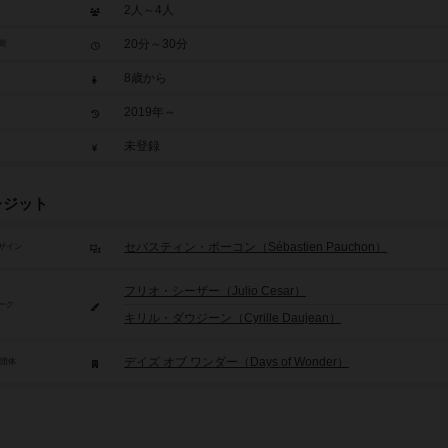
2人～4人
20分～30分
間
8歳から
2019年～
未登録
レジット
セバスティン・ポーコン（Sébastien Pauchon）
ザイン
フリオ・シーザー（Julio Cesar）
ーク
キリル・ダウジーン（Cyrille Daujean）
デイズ オブ ワンダー（Days of Wonder）
/団体