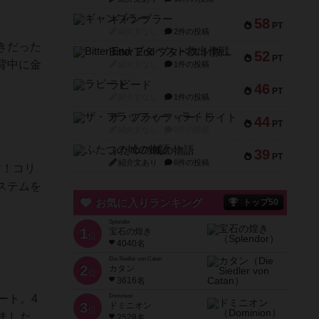
ギャンブラー
58
PT
紹介文なし
2件の投稿
きだった
Bitter End ブタペスト救出作戦
52
PT
背中に金
紹介文なし
1件の投稿
ラピード
46
PT
紹介文なし
1件の投稿
ザ・フラッフィー・ライト
44
PT
紹介文なし
0件の投稿
ふたつの城の物語
39
PT
紹介文あり
6件の投稿
す！コリ
ステムを
お気に入りランキング
トップ50
Splendor
1
宝石の煌き
位
4040名
Die Siedler von Catan
2
カタン
位
3616名
ート。4
Dominion
3
ドミニオン
位
ました
2528名