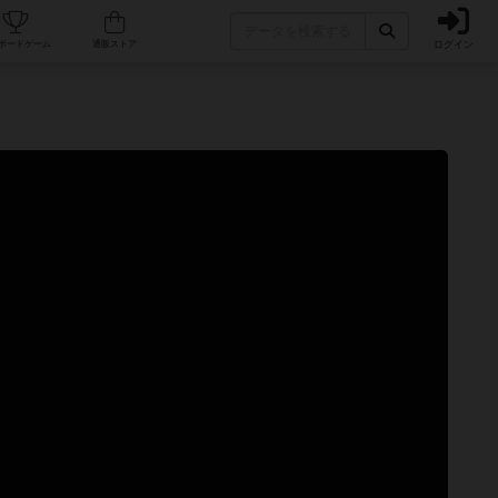
ログイン
カフェ/店舗
人気ボードゲーム
通販ストア