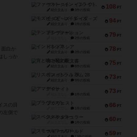
ファースト・イン・フライト
108
PT
紹介文あり
3件の投稿
モズビ－ズ・レイダ－ズ
94
PT
紹介文あり
1件の投稿
テンプテーション
79
PT
紹介文なし
2件の投稿
インドネシア
78
く面白か
PT
紹介文あり
2件の投稿
はしっか
宵と暁の呪文書
75
PT
紹介文あり
8件の投稿
リスボン・トラム 28
73
PT
紹介文あり
9件の投稿
アマナイト
73
PT
紹介文なし
1件の投稿
ブラヴェスト
66
イスの目
PT
紹介文なし
1件の投稿
の左側で
スペクタキュラー
60
PT
紹介文なし
1件の投稿
スモールワールド
59
PT
紹介文あり
13件の投稿