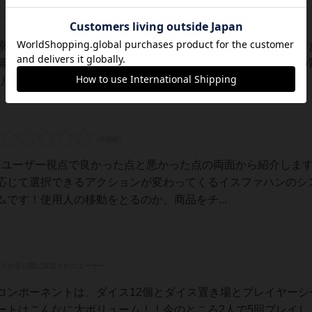
原作のイスファハンを越えてしまったから。イスファハン大好
帰ってこない行政官とか、手番を待っている間にラクダコマの
、全てが懐かしいです((イスファハン経験...
いるユーザー視点で良かった点と悪かった点の両面から紹介しま
応じて選択できるアクションが変わってくるイスファハンのシ
です！使用人の移動をとるのか、商品をチ...
ングが非公開に設定されたユーザー
コンポーネントは、ダイス12個とダイス置き場とプレイヤーシ
ートはこんなに大ボリューム！！今のところ2人で5回プレイし