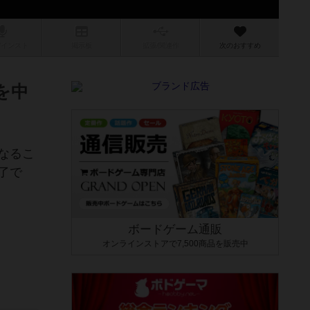
/インスト
掲示板
拡張/関連
作
次のおすすめ
を中
なるこ
了で
ボードゲーム通販
オンラインストアで7,500商品を販売中