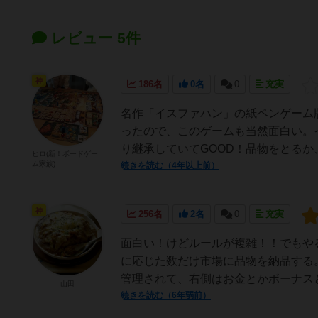
レビュー 5件
神
186名
0名
0
充実
名作「イスファハン」の紙ペンゲーム
ったので、このゲームも当然面白い。
り継承していてGOOD！品物をとるか
ヒロ(新！ボードゲー
ム家族)
続きを読む（4年以上前）
神
256名
2名
0
充実
面白い！けどルールが複雑！！でもや
に応じた数だけ市場に品物を納品する
管理されて、右側はお金とかボーナスと
山田
続きを読む（6年弱前）