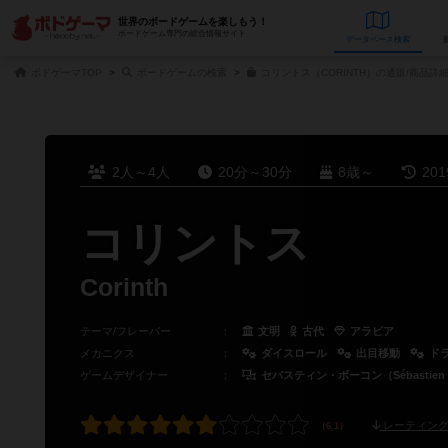
世界のボードゲームを楽しもう！
ボードゲーム専門の総合情報サイト
データベース
検
ボドゲーマTOP
ボードゲームの検索
コリントス（CORINTH）の通販/商品詳
2人～4人
20分～30分
8歳～
20
コリントス
Corinth
テーマ/フレーバー
：
文明
古代
アラビア
メカニクス
：
ダイスロール
出目移動
ド
ゲームデザイナー
：
セバスティン・ポーコン（Sébastien 
レーティング