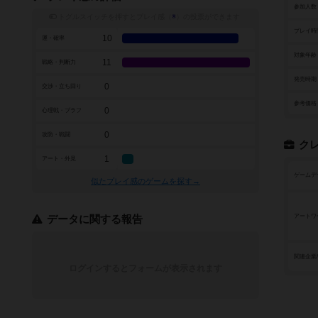
参加人数
トグルスイッチを押すとプレイ感（
※
）の投票ができます
プレイ時
10
運・確率
対象年齢
11
戦略・判断力
発売時期
0
交渉・立ち回り
参考価格
0
心理戦・ブラフ
0
攻防・戦闘
ク
1
アート・外見
ゲームデ
似たプレイ感のゲームを探す→
アートワ
データに関する報告
関連企業
ログインするとフォームが表示されます