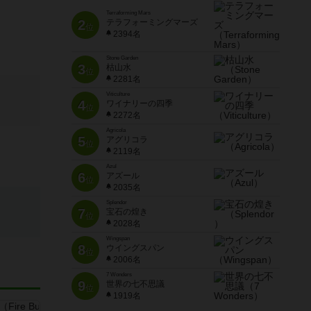
Terraforming Mars
2
テラフォーミングマーズ
位
2394名
Stone Garden
3
枯山水
位
2281名
Viticulture
4
ワイナリーの四季
位
2272名
Agricola
5
アグリコラ
位
2119名
Azul
6
アズール
位
2035名
Splendor
7
宝石の煌き
位
2028名
Wingspan
8
ウイングスパン
位
2006名
7 Wonders
9
世界の七不思議
位
1919名