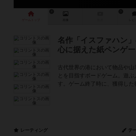
8
5
ゲーム
トップ
画像
動画
レビ
名作「イスファハン」
心に据えた紙ペンゲー
古代世界の港において物品や山
とを目指すボードゲーム。遊ぶ
す。ゲーム終了時に、獲得した
レーティング
テ