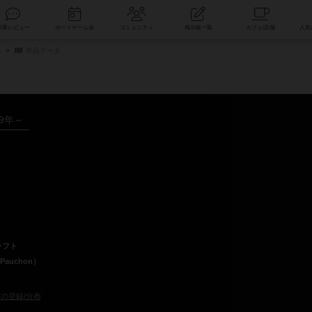
索
新着レビュー
ボードゲーム会
コミュニティ
掲示板一覧
細
作品データ
19年～
ラフト
Pauchon）
の登録/分布