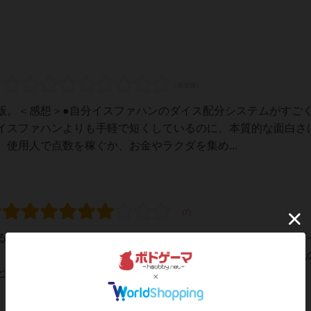
版。＜感想＞●自分イスファハンのダイス配分システムがすご
イスファハンよりも手軽で短くしているのに、本質的な面白さ
、使用人で点数を稼ぐか、お金やラクダを集め...
ると簡単！！！ダイスを使った紙ペンゲーム。基本ルールはダ
。納品数に応じて勝利点を獲得といった感じ。そのあたりが紙
か使用人とか、その他もろもろ。説明書が意外...