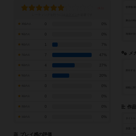
世界観/
レーティングを行うには
ログイン
が必要です
舞台の時
0
0%
10点の人
0
0%
地域や文
9点の人
1
7%
8点の人
メ
7
47%
7点の人
4
27%
6点の人
頻出する
3
20%
5点の人
0
0%
4点の人
移動に関
0
0%
3点の人
0
0%
作
2点の人
0
0%
1点の人
タイトル
原題・英
プレイ感の評価