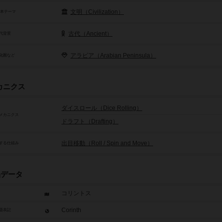
文明（Civilization）
基本テーマ
古代（Ancient）
代背景
アラビア（Arabian Peninsula）
化圏など
カニクス
ダイスロール（Dice Rolling）
メカニクス
ドラフト（Drafting）
出目移動（Roll / Spin and Move）
する仕組み
品データ
コリントス
Corinth
題表記