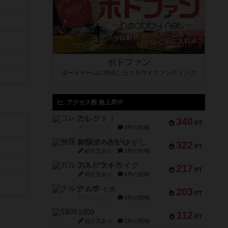
ボドファン
ボードゲームに特化したクラウドファンディング
アクセス数 急上昇中
コレクト！
340
PT
紹介文なし
1件の投稿
無限まちがいさがし
322
PT
紹介文あり
2件の投稿
ガルフストライク
217
PT
紹介文あり
1件の投稿
クルティボ
203
PT
紹介文なし
1件の投稿
1809
112
PT
紹介文あり
1件の投稿