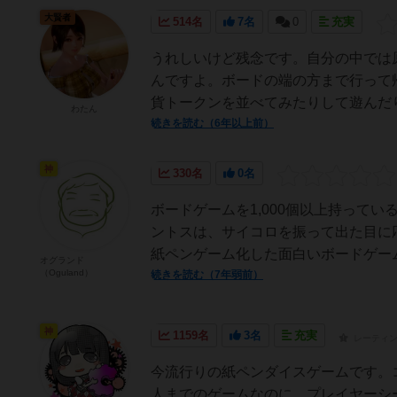
大賢者
514名
7名
0
充実
うれしいけど残念です。自分の中では
んですよ。ボードの端の方まで行って
貨トークンを並べてみたりして遊んだり、
わたん
続きを読む（6年以上前）
神
330名
0名
ボードゲームを1,000個以上持って
ントスは、サイコロを振って出た目に
紙ペンゲーム化した面白いボードゲーム
オグランド
（Oguland）
続きを読む（7年弱前）
神
1159名
3名
充実
レーティ
今流行りの紙ペンダイスゲームです。
人までのゲームなのに、プレイヤーシ