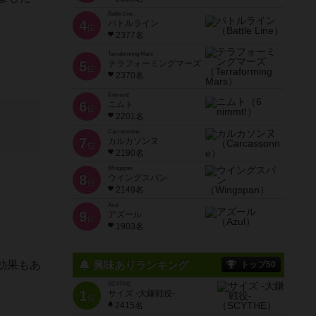
Battle Line
4
バトルライン
位
2377名
Terraforming Mars
5
テラフォーミングマーズ
位
2370名
6 nimmt!
6
ニムト
位
2201名
Carcassonne
7
カルカソンヌ
位
2190名
Wingspan
8
ウイングスパン
位
2149名
Azul
9
アズール
位
1903名
効果もあ
興味ありランキング
トップ50
SCYTHE
1
サイズ -大鎌戦役-
位
2415名