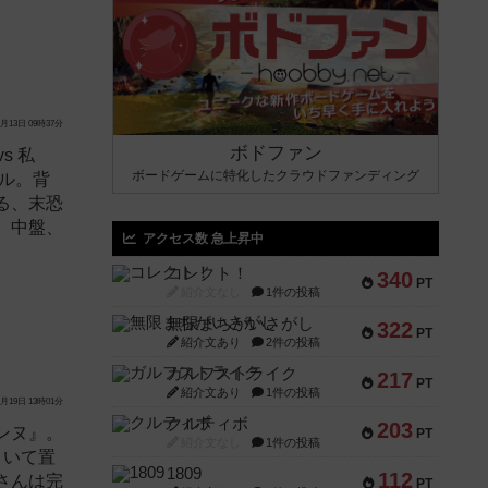
月13日 09時37分
ボドファン
s 私
ボードゲームに特化したクラウドファンディング
プル。背
る、末恐
。中盤、
アクセス数 急上昇中
コレクト！
340
PT
紹介文なし
1件の投稿
無限まちがいさがし
322
PT
紹介文あり
2件の投稿
ガルフストライク
217
PT
紹介文あり
1件の投稿
月19日 13時01分
クルティボ
203
ンヌ』。
PT
紹介文なし
1件の投稿
引いて置
1809
112
さんは完
PT