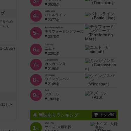
3
位
2528名
Battle Line
イブ
4
バトルライン
位
2377名
間をうめ
ームで
Terraforming Mars
5
テラフォーミングマーズ
位
2370名
6 nimmt!
6
ニムト
位
2201名
Carcassonne
7
カルカソンヌ
位
2190名
Wingspan
8
ウイングスパン
位
2149名
Azul
9
アズール
位
1903名
sが出版した
興味ありランキング
トップ50
SCYTHE
1
サイズ -大鎌戦役-
位