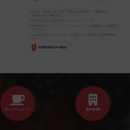
※Apple、Apple のロゴ は、米国および他の国々で登録された
Apple Inc.の商標です。
※App Store は、Apple Inc.のサービスマークです。
※Android は、グーグル インコーポレイテッドの商標または登録商
標です。
※Google Play とそのロゴは、Google Inc.の商標または登録商標で
す。
ボードゲームカフェ
運営者情報