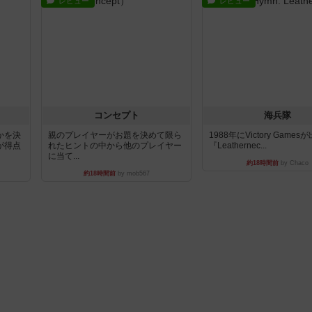
レビュー
レビュー
コンセプト
海兵隊
かを決
親のプレイヤーがお題を決めて限ら
1988年にVictory Game
が得点
れたヒントの中から他のプレイヤー
『Leathernec...
に当て...
約18時間前
by Chaco
約18時間前
by mob567