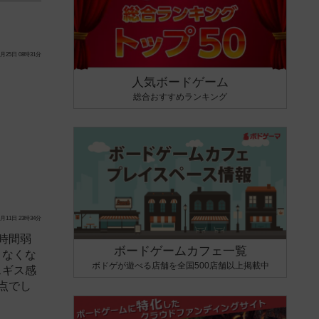
月25日 08時31分
人気ボードゲーム
総合おすすめランキング
月11日 23時34分
時間弱
ボードゲームカフェ一覧
りなくな
ボドゲが遊べる店舗を全国500店舗以上掲載中
スギス感
点でし