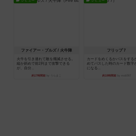
レビュー
レビュー
ファイアー・ブルズ / 火牛陣
フリップ７
火牛を引き連れて敵を殲滅させる。
カードをめくるかパスをする
縦か斜めで前2列まで攻撃できる
めてパスした時のカード数字
が、自分...
になる...
約17時間前
by うらまこ
約18時間前
by mob567