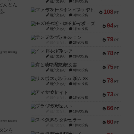
紹介文あり
1件の投稿
どんどん
ファースト・イン・フライト
108
..
PT
紹介文あり
3件の投稿
モズビ－ズ・レイダ－ズ
94
PT
紹介文あり
1件の投稿
テンプテーション
79
PT
紹介文なし
2件の投稿
インドネシア
78
月23日 19時51分
PT
紹介文あり
2件の投稿
宵と暁の呪文書
75
PT
紹介文あり
8件の投稿
リスボン・トラム 28
73
PT
紹介文あり
9件の投稿
アマナイト
73
PT
紹介文なし
1件の投稿
ブラヴェスト
66
PT
紹介文なし
1件の投稿
スペクタキュラー
60
月26日 14時03分
PT
紹介文なし
1件の投稿
カタンを
スモールワールド