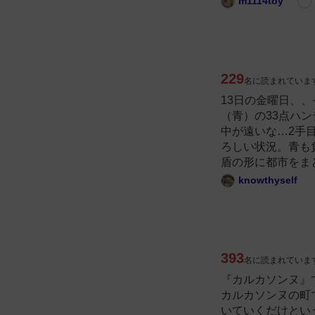
m1114toy
229
名に読まれていま
13日の金曜日、
（青）の33点ハ
中が遠いな…2手
ろしい状況。青も
盾の形に都市をまと
knowthyself
393
名に読まれていま
『カルカソンヌ』
カルカソンヌの町
いていくだけとい