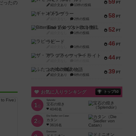
59
だったの
PT
紹介文あり
13件の投稿
ギャンブラー
58
PT
紹介文なし
2件の投稿
Bitter End ブタペスト救出作戦
52
PT
紹介文なし
1件の投稿
ラピード
46
PT
紹介文なし
1件の投稿
ザ・フラッフィー・ライト
44
PT
紹介文なし
0件の投稿
ふたつの城の物語
39
PT
紹介文あり
6件の投稿
お気に入りランキング
トップ50
Splendor
1
宝石の煌き
位
4040名
Die Siedler von Catan
2
カタン
位
3616名
Dominion
ドミニオン