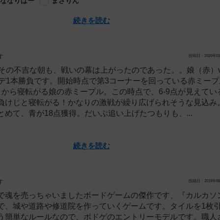
ななりばー
まさりん
続きを読む
す
投稿日：2020年03
、その不吉な朝も、戦いの幕は上がったのであった。。娘（赤）v
ンデ1本勝負です。開始時点で第3コーナーを回っている赤ミー
目から寝転がる娘の赤ミープル。この時点で、6-9点が見えてい
負けじと寝転がる！かなりの激戦が繰り広げられそうな見込み
めて、青が18点獲得。だいぶ追い上げたつもりも、...
続きを読む
す
投稿日：2019年08
で魂を売っちゃいましたボードゲームの傑作です、『カルカソ
で、城や道路や修道院を作っていくゲームです。タイルを1枚
う簡単なルールなので、ボドゲのエントリーモデルです。職人