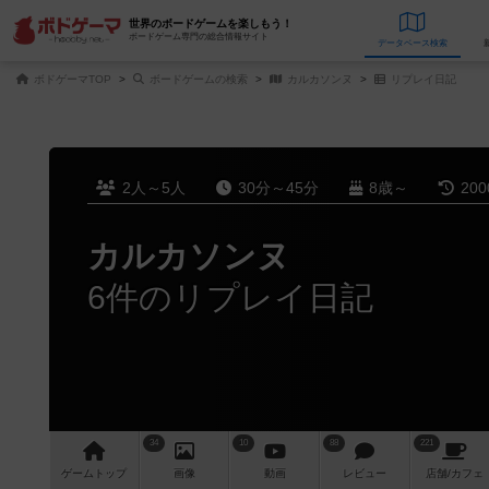
世界のボードゲームを楽しもう！
ボードゲーム専門の総合情報サイト
データベース
検
ボドゲーマTOP
ボードゲームの検索
カルカソンヌ
リプレイ日記
2人～5人
30分～45分
8歳～
20
カルカソンヌ
6件のリプレイ日記
34
10
88
221
ゲーム
トップ
画像
動画
レビュー
店舗/
カフェ