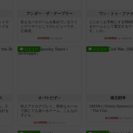
アンダー・ザ・テーブラー
ワン・トゥ・ファ
レイヤ
笑えるバカゲームを集めているライ
とにかくお手軽にすき間時
ードを
トゲーマーとしてのレビューです。
るゲームとして重宝するゲ
正体隠...
す。いわ...
約5時間前
by toyota
約6時間前
by nabekoh
レビュー
レビュー
ス
オバケだぞ～
南北戦争
ム。2
対人アナログプレイ。簡単なルール
1983年にVictory Game
合計を
で誰とでも遊べるゲーム。こんなの
『The Civil ...
子ども...
約15時間前
by Chaco
約12時間前
by おーちゃん