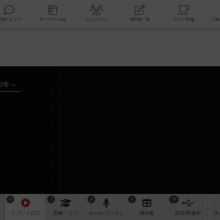
索
新着レビュー
ボードゲーム会
コミュニティ
掲示板一覧
00年～
6
7
8
2
76
リプレイ
日記
戦略
・コツ
ルール
/インスト
掲示板
拡張/関連
作
次