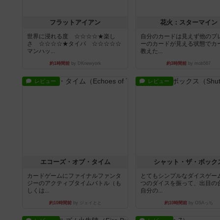
フラットアイアン
花火：スターマイン
世界に浸れる度 ☆☆☆☆★楽し
自分のカードは見えず他のプ
さ ☆☆☆☆★タイパ ☆☆☆☆☆
ーのカードが見える状態でカ
マンハッ...
教えた...
約1時間前
by DKnewyork
約3時間前
by mob567
レビュー
レビュー
エコーズ・オブ・タイム
シャット・ザ・ボック
カードゲームにファイナルファンタ
とてもシンプルなダイスゲー
ジーのアクティブタイムバトル（も
つのダイスを振って、出目の
しくは...
自分の...
約10時間前
by ジェイとと
約10時間前
by OSAっち