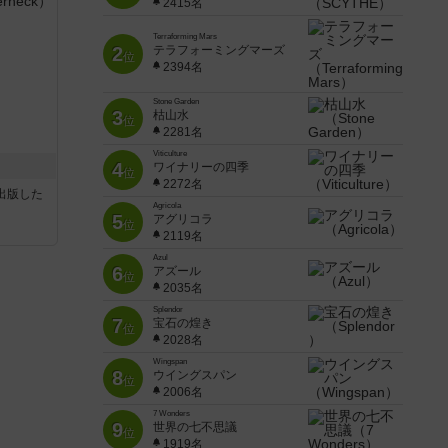
2415名
Terraforming Mars
2
テラフォーミングマーズ
位
2394名
Stone Garden
3
枯山水
位
2281名
Viticulture
4
ワイナリーの四季
位
2272名
sが出版した
Agricola
5
アグリコラ
位
2119名
Azul
6
アズール
位
2035名
Splendor
7
宝石の煌き
位
2028名
Wingspan
8
ウイングスパン
位
2006名
7 Wonders
9
世界の七不思議
位
1919名