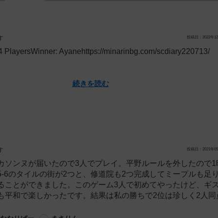
す
投稿日：2022年12
 PlayersWinner: Ayanehttps://minarinbg.com/scdiary220713/
続きを読む
す
投稿日：2021年05
カソンヌが届いたので3人でプレイ。平野ルールを外したので1
5-6のタイルの街が2つと、修道院も2つ完成してミープルも足
ることができました。このゲーム3人で初めてやったけど、ギ
も平和で楽しかったです。結果は私の勝ちで2位は珍しく2人同