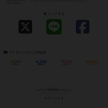
の依頼などはLINE ID kokado.line または
トゲームズ
kokado.iphone@gmail.com までお願いします。
シェアする
マイボードゲーム登録者
1541
7069
2191
4855
興味あり
経験あり
お気に入り
持ってる
ログイン/会員登録でコメント
ログインする