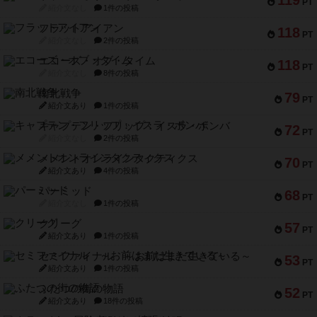
119
PT
紹介文なし
1件の投稿
フラットアイアン
118
PT
紹介文なし
2件の投稿
エコーズ・オブ・タイム
118
PT
紹介文なし
8件の投稿
南北戦争
79
PT
紹介文あり
1件の投稿
キャプテン・フリップ：イスラ・ボンバ
72
PT
紹介文なし
2件の投稿
メメントオンラインタクティクス
70
PT
紹介文あり
4件の投稿
パーミッド
68
PT
紹介文なし
1件の投稿
クリーグ
57
PT
紹介文あり
1件の投稿
セミファイナル ～お前はまだ生きている～
53
PT
紹介文あり
1件の投稿
ふたつの街の物語
52
PT
紹介文あり
18件の投稿