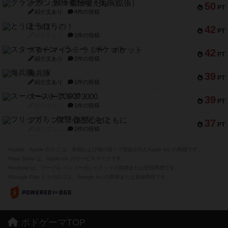
クランク! ：冒険者たち（拡張）
50
PT
紹介文あり
4件の投稿
とうほうの！
42
PT
紹介文なし
1件の投稿
スターマイン・ラミー ポケット
42
PT
紹介文あり
2件の投稿
海兵隊
39
PT
紹介文あり
1件の投稿
スーパーストア3000
39
PT
紹介文なし
1件の投稿
フリップ７：復讐心とともに
37
PT
紹介文なし
2件の投稿
※Apple、Apple のロゴ は、米国および他の国々で登録されたApple Inc.の商標です。
※App Store は、Apple Inc.のサービスマークです。
※Android は、グーグル インコーポレイテッドの商標または登録商標です。
※Google Play とそのロゴは、Google Inc.の商標または登録商標です。
ボドゲーマTOP