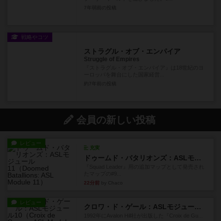
7年弱前
の投稿
戦略やコツ
ストラグル・オブ・エンパイア
Struggle of Empires
『ストラグル・オブ・エンパイア』は18世紀のヨ
ーロッパを舞台にした国家経営...
約7年前
の投稿
会員の新しい投稿
レビュー
充実
ドゥームド・バタリオンズ：ASLモジュール11
『Squad Leader』用の追加マップとして発売され
たマップの#9...
22分前
by Chaco
レビュー
クロワ・ド・ゲール：ASLモジュール10
1992年にAvalon Hill社が出版した『Croix de Gu...