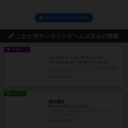
カルカソンヌのトップに戻る
こかど＠サンセットゲームズさんの投稿
戦略やコツ
コンバット・インファントリー
Combat Infantry: WestFront 1944-45
『コンバット・インファントリー』の遊び方講座
元ネタは私のブログです。htt...
6年以上前
の投稿
レビュー
聯合艦隊
Fleet Battles 1933-1945
『聯合艦隊』が4Gamer.netで入門にオススメなウ
ォーゲームに紹介され...
6年以上前
の投稿