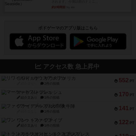
されます。今弾以前のドミニ...
約2時間前
by aki
ボドゲーマのアプリ版はこちら
アクセス数 急上昇中
リワイルド：サウスアメリカ
552
PT
紹介文なし
2件の投稿
マーケットフレッシュ
170
PT
紹介文あり
1件の投稿
ファイアー・ブルズ / 火牛陣
141
PT
紹介文なし
1件の投稿
ワン・トゥ・ファイブ
122
PT
紹介文あり
1件の投稿
トランスオリエント・エクスプレス