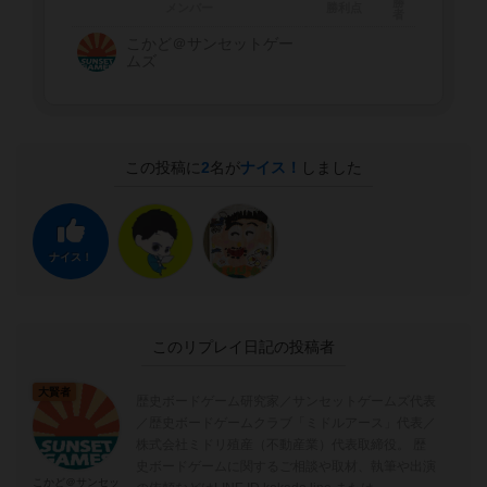
勝
メンバー
勝利点
者
こかど＠サンセットゲー
ムズ
この投稿に
2
名が
ナイス！
しました
ナイス！
このリプレイ日記の投稿者
大賢者
歴史ボードゲーム研究家／サンセットゲームズ代表
／歴史ボードゲームクラブ「ミドルアース」代表／
株式会社ミドリ殖産（不動産業）代表取締役。 歴
史ボードゲームに関するご相談や取材、執筆や出演
こかど＠サンセッ