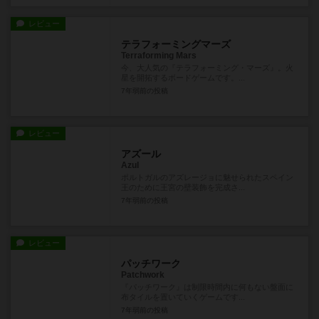
レビュー
テラフォーミングマーズ
Terraforming Mars
今、大人気の『テラフォーミング・マーズ』。火
星を開拓するボードゲームです。...
7年弱前
の投稿
レビュー
アズール
Azul
ポルトガルのアズレージョに魅せられたスペイン
王のために王宮の壁装飾を完成さ...
7年弱前
の投稿
レビュー
パッチワーク
Patchwork
『パッチワーク』は制限時間内に何もない盤面に
布タイルを置いていくゲームです...
7年弱前
の投稿