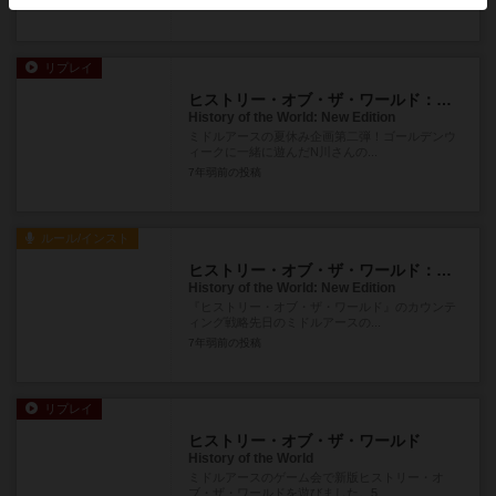
7年弱前
の投稿
リプレイ
ヒストリー・オブ・ザ・ワールド：新版
History of the World: New Edition
ミドルアースの夏休み企画第二弾！ゴールデンウ
ィークに一緒に遊んだN川さんの...
7年弱前
の投稿
ルール/インスト
ヒストリー・オブ・ザ・ワールド：新版
History of the World: New Edition
『ヒストリー・オブ・ザ・ワールド』のカウンテ
ィング戦略先日のミドルアースの...
7年弱前
の投稿
リプレイ
ヒストリー・オブ・ザ・ワールド
History of the World
ミドルアースのゲーム会で新版ヒストリー・オ
ブ・ザ・ワールドを遊びました。5...