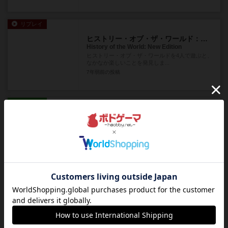
リプレイ
ヒストリー・オブ・ザ・ワールド：新版
History of the World: New Edition
ヒストリー・オブ・ザ・ワールドを4人で遊ぶと、
なかなか楽しいことを発見しま...
7年弱前
の投稿
レビュー
トワイライト・ストラグル
Twilight Struggle
ボードゲームギークでランキング1位をキープして
いた歴史ボードゲーム、『トワ...
7年弱前
の投稿
戦略やコツ
文明の曙
Civilization
先日のミドルアースの夏休み企画で遊んだ『アド
バンスド文明の曙』がとてもおも...