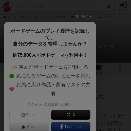
ログイン
閉じる
ボドゲーマTOP
ボードゲームの検索
カルカソンヌ
リプレイ日記
ボードゲームのプレイ履歴を記録し
て、
カルカソンヌ
自分のデータを管理しませんか？
こかど＠サンセットゲームズのリプレイ日記（2019年8月19日）
約75,000人
がボドゲーマを利用中！
遊んだボードゲームを記録する
34
10
88
222
トップ
画像
動画
レビュー
カフェ
気になるゲームのレビューを読む
お気に入り作品・所有リストの共
393名
が参考
2名
がナイス
0
7年弱前
有
『カルカソンヌ』で魂を売っちゃいました
ログイン / 会員登録（10秒）
ボードゲームの傑作です、『カルカソンヌ』。
Google
X
カルカソンヌの町で、城や道路や修道院を作っていくゲー
ムです。タイルを1枚引いて置いていくだけという簡単な
Apple
Facebook
ルールなので、ボドゲのエントリーモデルです。職人さん