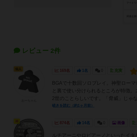
アートワ
関連企業
レビュー 2件
仙人
169名
1名
0
充実
BGAで十数回ソロプレイ。神聖ロー
と裏で使い分けられるところが特徴。
2世のことらしいです。「脅威」じゃな
おーちゃん
続きを読む（約1ヶ月前）
神
874名
14名
0
画像
ルチアーニやロピアーノといったイタ