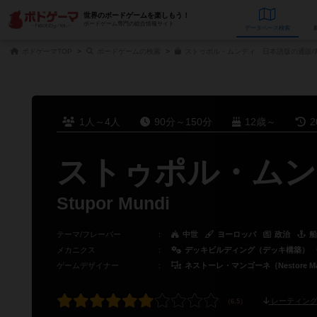
世界のボードゲームを楽しもう！
ボードゲーム専門の総合情報サイト
データベース
検
ボドゲーマTOP
ボードゲームの検索
ストゥポル・ムンディ 日本語版の通販/
1人～4人
90分～150分
12歳～
2
ストゥポル・ムン
Stupor Mundi
テーマ/フレーバー
：
中世
ヨーロッパ
政治
船
メカニクス
：
デッキビルディング（デッキ構築）
ゲームデザイナー
：
ネストーレ・マンゴーネ（Nestore Ma
レーティング