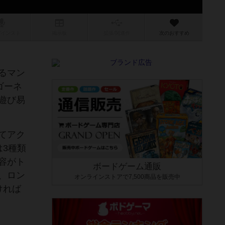
/インスト
掲示板
拡張/関連
作
次のおすすめ
るマン
ゴーネ
遊び易
てアク
3種類
容がト
ボードゲーム通販
、ロン
オンラインストアで7,500商品を販売中
ければ