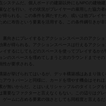
点システムだ。個人ボードの建築以外にもNPCの建物建
雇などを行い、その状況がプレイヤーの雇用した協力者
が得られる。この条件を満たすため、或いは他プレイヤ
ために布告という要素を活用する。この条件綱引きが非
。裏向きにプレイするとアクションスペースのアクショ
効果が得られる。アクションスペースは行えるアクショ
レイするにしてもどのスペースを使ってプレイするかが
ョンのスペースを埋めてしまうと次のラウンドまでその
画性が要求される。
構築が挙げられてはいるが、デッキ構築感はあまり強く
たアウトバーンと同様に、カードを増やす機会はそれほ
素が無いからだ。とはいえリシャッフルのタイミングを
は重要なファクターと言えなくもない。この辺りはグレ
、ゲームに占める要素の強さとしても同程度と言えるだ