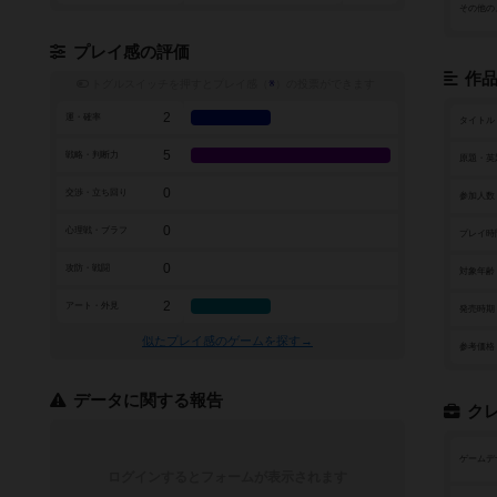
その他の
プレイ感の評価
作
トグルスイッチを押すとプレイ感（
※
）の投票ができます
2
運・確率
タイトル
5
戦略・判断力
原題・英
0
交渉・立ち回り
参加人数
0
心理戦・ブラフ
プレイ時
0
攻防・戦闘
対象年齢
2
アート・外見
発売時期
似たプレイ感のゲームを探す→
参考価格
データに関する報告
ク
ゲームデ
ログインするとフォームが表示されます