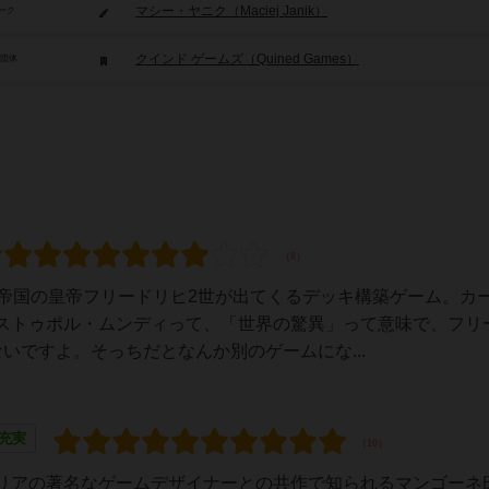
マシー・ヤニク（Maciej Janik）
ーク
クインド ゲームズ（Quined Games）
/団体
マ帝国の皇帝フリードリヒ2世が出てくるデッキ構築ゲーム。カ
ストゥポル・ムンディって、「世界の驚異」って意味で、フリ
いですよ。そっちだとなんか別のゲームにな...
充実
リアの著名なゲームデザイナーとの共作で知られるマンゴーネ