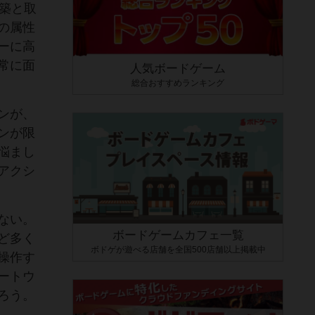
築と取
の属性
ーに高
常に面
人気ボードゲーム
総合おすすめランキング
ンが、
ンが限
悩まし
アクシ
ない。
ボードゲームカフェ一覧
ど多く
ボドゲが遊べる店舗を全国500店舗以上掲載中
操作す
ートウ
ろう。