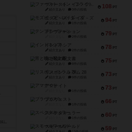
ファースト・イン・フライト
108
PT
紹介文あり
3件の投稿
モズビ－ズ・レイダ－ズ
94
PT
紹介文あり
1件の投稿
テンプテーション
79
PT
紹介文なし
2件の投稿
インドネシア
78
PT
紹介文あり
2件の投稿
宵と暁の呪文書
75
PT
紹介文あり
8件の投稿
リスボン・トラム 28
73
PT
紹介文あり
9件の投稿
アマナイト
73
PT
紹介文なし
1件の投稿
）
ブラヴェスト
66
PT
紹介文なし
1件の投稿
スペクタキュラー
60
PT
紹介文なし
1件の投稿
ng）
スモールワールド
59
PT
紹介文あり
13件の投稿