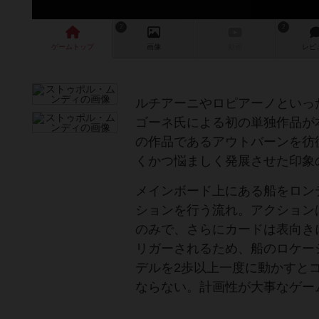
2
2
ゲーム
トップ
画像
動画
レビ
ルチアーニやロピアーノといっ
ゴーネ氏による初の単独作品が
の作品であるアウトバーンを彷
くかつ悩ましく発展させた印象
メインボード上にある船をロン
ションを行う流れ。アクション
のみで、さらにカードは表向き
リガーされるため、船のロケー
デルを2歩以上一度に動かすと
ならない。計画性が大事なゲー