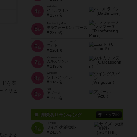
Battle Line
4
バトルライン
位
2377名
Terraforming Mars
5
テラフォーミングマーズ
位
2370名
6 nimmt!
6
ニムト
位
2201名
Carcassonne
7
カルカソンヌ
位
2190名
Wingspan
8
ウイングスパン
位
2149名
ードを表
Azul
ードリヒ
9
アズール
位
1903名
興味ありランキング
トップ50
SCYTHE
1
サイズ -大鎌戦役-
位
2415名
氏による