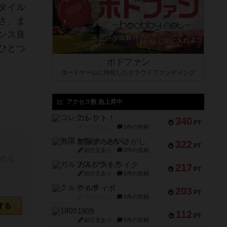
タイル
さ、ま
ンス良
ひとつ
ボドファン
ボードゲームに特化したクラウドファンディング
アクセス数 急上昇中
コレクト！
340
PT
紹介文なし
1件の投稿
無限まちがいさがし
322
PT
紹介文あり
2件の投稿
める
ガルフストライク
217
PT
紹介文あり
1件の投稿
クルティボ
203
PT
紹介文なし
1件の投稿
する
1809
112
PT
紹介文あり
1件の投稿