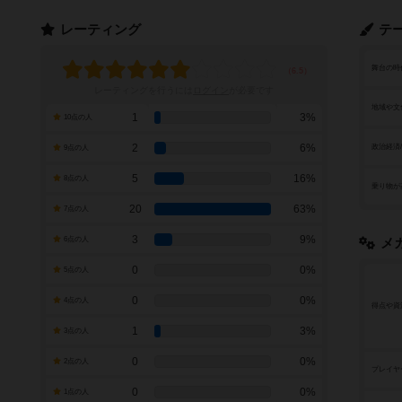
レーティング
テ
舞台の時
レーティングを行うには
ログイン
が必要です
地域や文
1
3%
10点の人
2
6%
政治経済
9点の人
5
16%
8点の人
乗り物が
20
63%
7点の人
3
9%
6点の人
メ
0
0%
5点の人
0
0%
4点の人
得点や資
1
3%
3点の人
0
0%
2点の人
プレイヤ
0
0%
1点の人