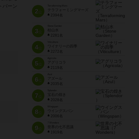
トバーン
Terraforming Mars
2
テラフォーミングマーズ
位
2394名
Stone Garden
3
枯山水
位
2281名
Viticulture
4
ワイナリーの四季
位
2272名
Agricola
5
アグリコラ
位
2119名
Azul
6
アズール
位
2035名
Splendor
7
宝石の煌き
位
2028名
Wingspan
8
ウイングスパン
位
2006名
7 Wonders
9
世界の七不思議
位
1919名