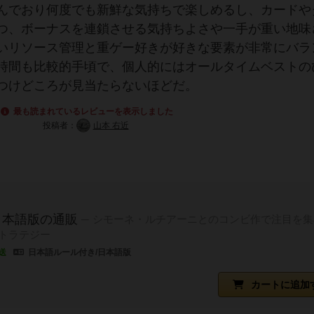
んでおり何度でも新鮮な気持ちで楽しめるし、カードや
つ、ボーナスを連鎖させる気持ちよさや一手が重い地味
いリソース管理と重ゲー好きが好きな要素が非常にバラ
時間も比較的手頃で、個人的にはオールタイムベストの
つけどころが見当たらないほどだ。
最も読まれているレビューを表示しました
投稿者：
山本 右近
日本語版の通販
シモーネ・ルチアーニとのコンビ作で注目を集
トラテジー
送
日本語ルール付き/日本語版
カートに追加