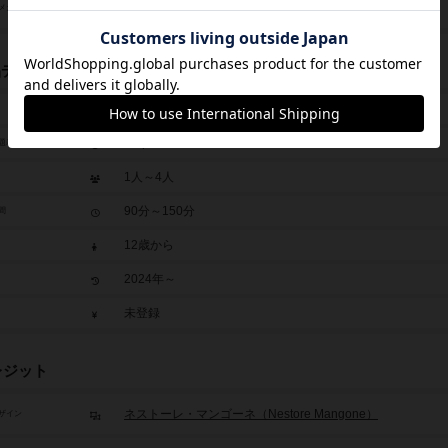
プレイヤー別固有能力（Variable Player Powers）
メカニクスや仕組み
品データ
ストゥポル・ムンディ
Stupor Mundi
題表記
1人～4人
90分～150分
間
12歳から
2024年～
未登録
レジット
ネストーレ・マンゴーネ（Nestore Mangone）
ザイン