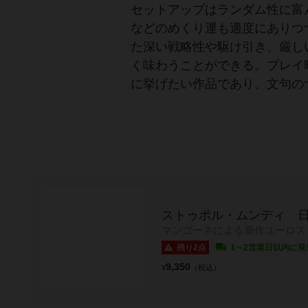
セットアップはランダム性に富
などのめくり運も適度にありつ
た深い戦略性や駆け引き、厳し
く味わうことができる。プレイ
に挙げたい作品であり、文句の
ストゥポル・ムンディ 
マンゴーネによる新作ユーロス
残り2点
1～2営業日以内に発
9,350
¥
（税込）