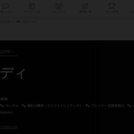
索
新着レビュー
ボードゲーム会
コミュニティ
掲示板一覧
商品詳細
作品データ
024年～
ディ
/航海
ロンデル
場札の獲得（ドラフト / リミテッド）
プレイヤー別固有能力
ngone）
の登録/分布