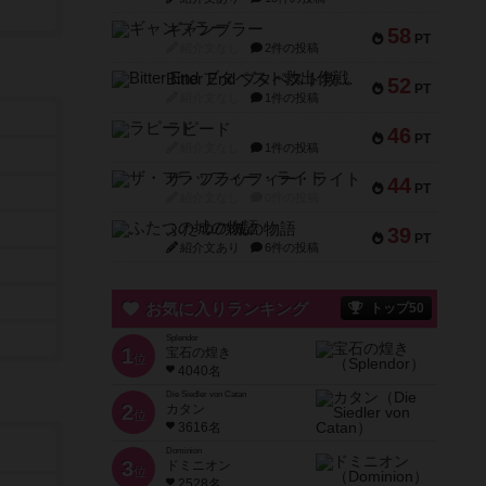
ギャンブラー
58
PT
紹介文なし
2件の投稿
Bitter End ブタペスト救出作戦
52
PT
紹介文なし
1件の投稿
ラピード
46
PT
紹介文なし
1件の投稿
ザ・フラッフィー・ライト
44
PT
紹介文なし
0件の投稿
ふたつの城の物語
39
PT
紹介文あり
6件の投稿
お気に入りランキング
トップ50
Splendor
1
宝石の煌き
位
4040名
Die Siedler von Catan
2
カタン
位
3616名
Dominion
3
ドミニオン
位
2528名