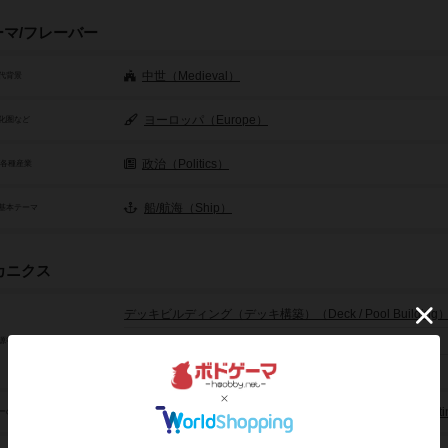
ーマ/フレーバー
中世（Medieval）
代背景
ヨーロッパ（Europe）
化圏など
政治（Politics）
/各種産業
船/航海（Ship）
基本テーマ
カニクス
デッキビルディング（デッキ構築）（Deck / Pool Building
ロンデル（Rondel）
源等の獲得ルール
ハンドマネージメント（Hand Management）
場札の獲得（ドラフト / リミテッド）（Limited / Card Drafti
ーの干渉/影響アクション