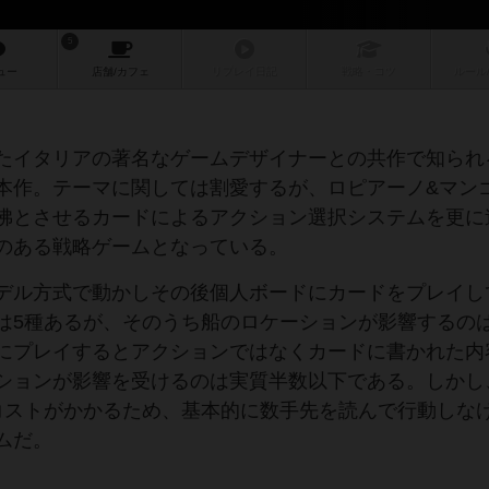
5
ュー
店舗/
カフェ
リプレイ
日記
戦略
・コツ
ルール
たイタリアの著名なゲームデザイナーとの共作で知られ
本作。テーマに関しては割愛するが、ロピアーノ&マン
彿とさせるカードによるアクション選択システムを更に
のある戦略ゲームとなっている。
デル方式で動かしその後個人ボードにカードをプレイし
は5種あるが、そのうち船のロケーションが影響するのは
にプレイするとアクションではなくカードに書かれた内
ションが影響を受けるのは実質半数以下である。しかし
コストがかかるため、基本的に数手先を読んで行動しな
ムだ。