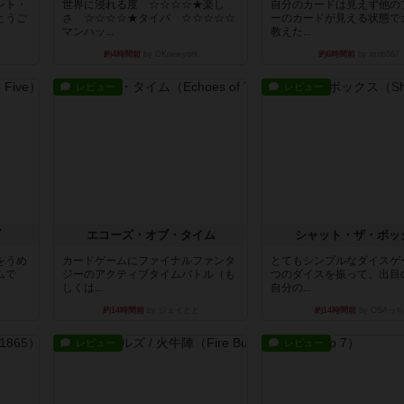
ント・
世界に浸れる度 ☆☆☆☆★楽し
自分のカードは見えず他の
とうご
さ ☆☆☆☆★タイパ ☆☆☆☆☆
ーのカードが見える状態で
マンハッ...
教えた...
約4時間前
by DKnewyork
約6時間前
by mob567
レビュー
レビュー
ブ
エコーズ・オブ・タイム
シャット・ザ・ボッ
をうめ
カードゲームにファイナルファンタ
とてもシンプルなダイスゲ
ムで
ジーのアクティブタイムバトル（も
つのダイスを振って、出目
しくは...
自分の...
約14時間前
by ジェイとと
約14時間前
by OSAっち
レビュー
レビュー