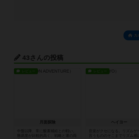
カ
43さんの投稿
レビュー
レビュー
月面探険
ヘイヨー
中盤以降、常に酸素補給との戦い。
音楽がクセになる。リズムゲ
難易度が比較的高く、戦略と運の両
言うもののそこまでリズム感