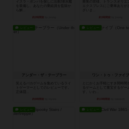
イスラ・ボンバを探しに出航!潜水艦
乗客の皆様、トランスオリエ
を装備し、あなたの乗組員を監獄か
エクスプレスにご乗車ありが
ら解...
ざいま...
約2時間前
by jurong
約3時間前
by jurong
レビュー
レビュー
アンダー・ザ・テーブラー
ワン・トゥ・ファイ
笑えるバカゲームを集めているライ
とにかくお手軽にすき間時間
トゲーマーとしてのレビューです。
るゲームとして重宝するゲー
正体隠...
す。いわ...
約8時間前
by toyota
約10時間前
by nabekoh
レビュー
レビュー