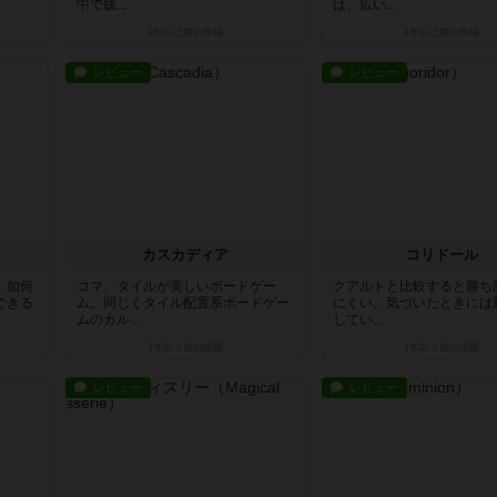
中で脱...
は、広い...
1年以上前
の投稿
1年以上前
の投稿
レビュー
レビュー
カスカディア
コリドール
、如何
コマ、タイルが美しいボードゲー
クアルトと比較すると勝ち
できる
ム。同じくタイル配置系ボードゲー
にくい。気づいたときには
ムのカル...
してい...
1年以上前
の投稿
1年以上前
の投稿
レビュー
レビュー