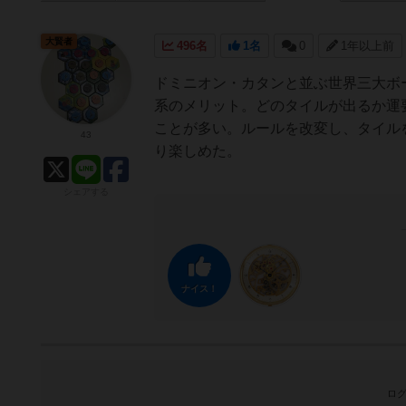
大賢者
496名
1名
0
1年以上前
ドミニオン・カタンと並ぶ世界三大ボ
系のメリット。どのタイルが出るか運
ことが多い。ルールを改変し、タイル
43
り楽しめた。
シェアする
ナイス！
ログ