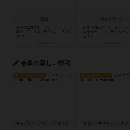
花火
パッチワーク
軽めの協力型ボードゲーム。ルール
あまり期待をしていなかった
はシンプルなのに奥が深い。そのと
白かった。いかに早く大きな
き引い...
を作る...
1年以上前
の投稿
1年以上前
の投稿
会員の新しい投稿
ルール/インスト
ルール/インスト
キャプテン・フリップ：イスラ・ボンバ