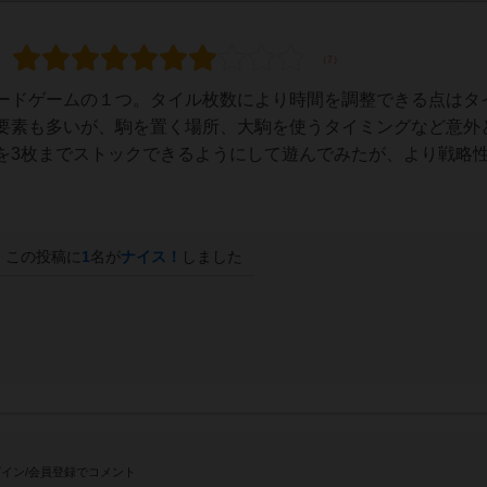
ードゲームの１つ。タイル枚数により時間を調整できる点はタ
要素も多いが、駒を置く場所、大駒を使うタイミングなど意外
を3枚までストックできるようにして遊んでみたが、より戦略
この投稿に
1
名が
ナイス！
しました
イン/会員登録でコメント