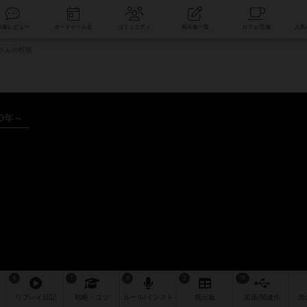
索
新着レビュー
ボードゲーム会
コミュニティ
掲示板一覧
3さんの投稿
00年～
6
7
8
2
76
リプレイ
日記
戦略
・コツ
ルール
/インスト
掲示板
拡張/関連
作
次