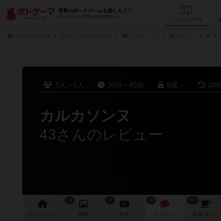
世界のボードゲームを楽しもう！
ボードゲーム専門の総合情報サイト
データベース
検
ボドゲーマTOP
ボードゲームの検索
カルカソンヌ
レビュー
4
2人～5人
30分～45分
8歳～
20
カルカソンヌ
43さんのレビュー
34
10
88
221
ゲーム
トップ
画像
動画
レビュー
店舗/
カフェ