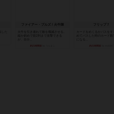
ファイアー・ブルズ / 火牛陣
フリップ７
出版した
火牛を引き連れて敵を殲滅させる。
カードをめくるかパスをす
縦か斜めで前2列まで攻撃できる
めてパスした時のカード数
が、自分...
になる...
約21時間前
by うらまこ
約21時間前
by mob567