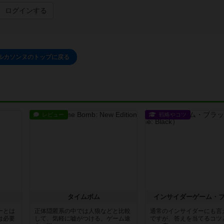
ログインする
ルカソンヌのトップに戻る
レビュー
戦略やコツ
タイムボム
インサイダーゲーム・
ーとは
正体隠匿系の中では人狼などと比較
通常のインサイダーにも言
は必要
して、気軽に嘘がつける。ゲーム途
ですが、答えを当てるコツ