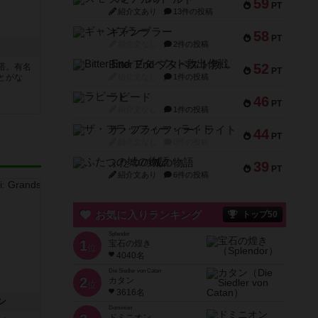
59
PT
紹介文あり
13件の投稿
ギャンブラー
58
PT
紹介文なし
2件の投稿
Bitter End ブタペスト救出作戦
52
塔。有名
PT
とがな
紹介文なし
1件の投稿
ラピード
46
PT
紹介文なし
1件の投稿
ザ・フラッフィー・ライト
44
PT
紹介文なし
0件の投稿
ふたつの城の物語
39
PT
紹介文あり
6件の投稿
お気に入りランキング
トップ50
Splendor
1
宝石の煌き
位
4040名
Die Siedler von Catan
2
カタン
位
3616名
ン
Dominion
ドミニオン