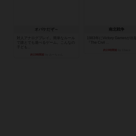
オバケだぞ～
南北戦争
対人アナログプレイ。簡単なルール
1983年にVictory Gamesが
で誰とでも遊べるゲーム。こんなの
『The Civil ...
子ども...
約19時間前
by Chaco
約15時間前
by おーちゃん