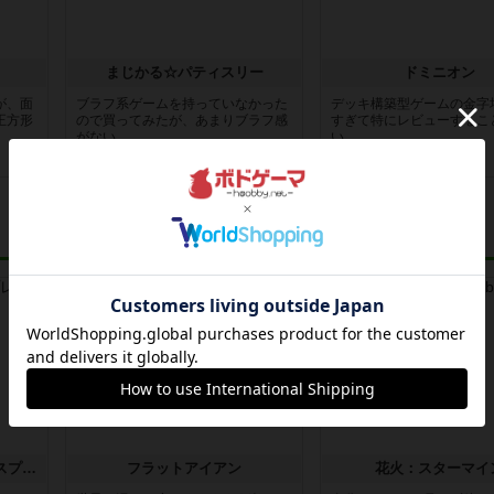
まじかる☆パティスリー
ドミニオン
が、面
ブラフ系ゲームを持っていなかった
デッキ構築型ゲームの金字
正方形
ので買ってみたが、あまりブラフ感
すぎて特にレビューするこ
がない...
い......
1年以上前
の投稿
1年以上前
の投稿
レビュー
レビュー
トランスオリエント・エクスプレス
フラットアイアン
花火：スターマイ