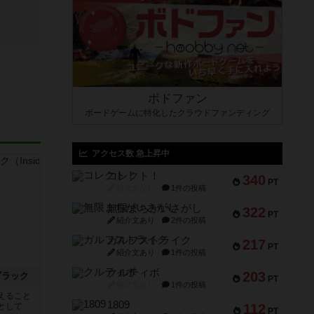
ボドファン
ボードゲームに特化したクラウドファンディング
アクセス数 急上昇中
コレクト！
340
PT
紹介文なし
1件の投稿
無限まちがいさがし
322
PT
紹介文あり
2件の投稿
ガルフストライク
217
PT
紹介文あり
1件の投稿
クルティボ
203
ブラック
PT
紹介文なし
1件の投稿
えること
1809
として
112
PT