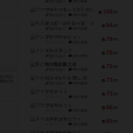
紹介文あり
1件の投稿
ファースト・イン・フライト
108
PT
紹介文あり
3件の投稿
モズビ－ズ・レイダ－ズ
94
PT
紹介文あり
1件の投稿
テンプテーション
79
PT
紹介文なし
2件の投稿
インドネシア
78
PT
紹介文あり
2件の投稿
宵と暁の呪文書
75
PT
紹介文あり
8件の投稿
筋が読み
リスボン・トラム 28
73
PT
勝敗が決
紹介文あり
9件の投稿
アマナイト
73
PT
紹介文なし
1件の投稿
ブラヴェスト
66
PT
紹介文なし
1件の投稿
スペクタキュラー
60
PT
紹介文なし
1件の投稿
スモールワールド