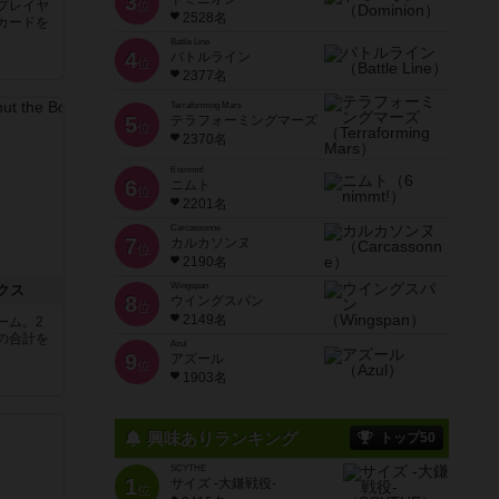
3
プレイヤ
位
2528名
カードを
Battle Line
4
バトルライン
位
2377名
Terraforming Mars
5
テラフォーミングマーズ
位
2370名
6 nimmt!
6
ニムト
位
2201名
Carcassonne
7
カルカソンヌ
位
2190名
Wingspan
クス
8
ウイングスパン
位
2149名
ーム。2
の合計を
Azul
9
アズール
位
1903名
興味ありランキング
トップ50
SCYTHE
1
サイズ -大鎌戦役-
位