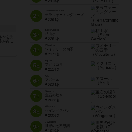
2415名
Terraforming Mars
2
テラフォーミングマーズ
位
2394名
Stone Garden
3
枯山水
位
るかを決
2281名
字が得点
Viticulture
4
ワイナリーの四季
位
2272名
Agricola
5
アグリコラ
位
2119名
Azul
6
アズール
位
2034名
Splendor
7
宝石の煌き
位
2028名
Wingspan
8
ウイングスパン
位
2006名
7 Wonders
9
世界の七不思議
位
1919名