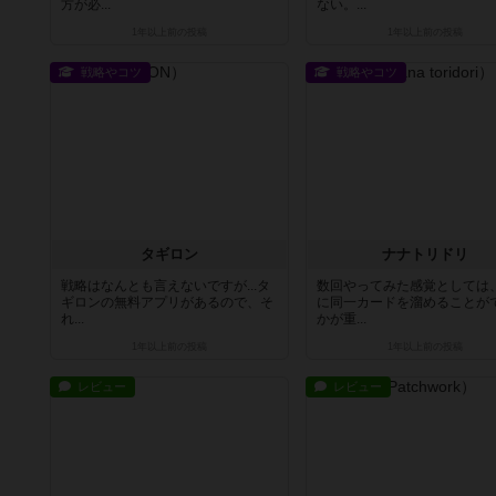
方が必...
ない。...
1年以上前
の投稿
1年以上前
の投稿
戦略やコツ
戦略やコツ
タギロン
ナナトリドリ
戦略はなんとも言えないですが...タ
数回やってみた感覚としては
ギロンの無料アプリがあるので、そ
に同一カードを溜めることが
れ...
かが重...
1年以上前
の投稿
1年以上前
の投稿
レビュー
レビュー