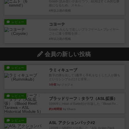
Good+ 読み合いがありつつ、結局はすくみ的な勝
敗になるため、スキル...
4年以上前
の投稿
レビュー
コヨーテ
Good+ みんなで楽しいブラフゲーム+ プレイヤー
ごとに違う情報を持...
4年以上前
の投稿
会員の新しい投稿
レビュー
ラミィキューブ
数字の牌を出して1番早く手札をなくした人が勝ち
というシンプルだけど非常...
3分前
by ジョジョ
レビュー
ブラッドリーフ：タラワ（ASL拡張）
1996年にHeat of Battle社が出版した『Blood Re...
約1時間前
by Chaco
レビュー
ASL アクションパック#2
1999年にMMP社が出版した『ASL Action Pack