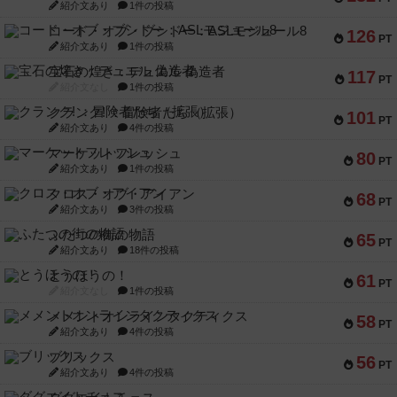
紹介文あり
1件の投稿
コード・オブ・ブシドー：ASLモジュール8
126
PT
紹介文あり
1件の投稿
宝石の煌き：デュエル 偽造者
117
PT
紹介文なし
1件の投稿
クランク! ：冒険者たち（拡張）
101
PT
紹介文あり
4件の投稿
マーケットフレッシュ
80
PT
紹介文あり
1件の投稿
クロス・オブ・アイアン
68
PT
紹介文あり
3件の投稿
ふたつの街の物語
65
PT
紹介文あり
18件の投稿
とうほうの！
61
PT
紹介文なし
1件の投稿
メメントオンラインタクティクス
58
PT
紹介文あり
4件の投稿
ブリックス
56
PT
紹介文あり
4件の投稿