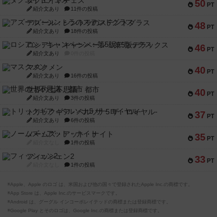
ダグエイトチェス
50
PT
紹介文あり
11件の投稿
アズール：シントラのステンドグラス
48
PT
紹介文あり
18件の投稿
ロシアン・キャンペーン：第5版デラックス
46
PT
紹介文あり
0件の投稿
マスクメン
40
PT
紹介文あり
16件の投稿
世界の七不思議：都市
40
PT
紹介文あり
3件の投稿
トリックギア - ペルソナ5 ザ・ロイヤル-
37
PT
紹介文あり
6件の投稿
ノームズ・アット・ナイト
35
PT
紹介文なし
1件の投稿
フィッシェン2
33
PT
紹介文なし
1件の投稿
※Apple、Apple のロゴ は、米国および他の国々で登録されたApple Inc.の商標です。
※App Store は、Apple Inc.のサービスマークです。
※Android は、グーグル インコーポレイテッドの商標または登録商標です。
※Google Play とそのロゴは、Google Inc.の商標または登録商標です。