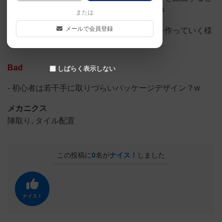
いう、フレーバーとメカニクスの相性の良さ
または
メールで会員登録
+ 各プレイヤーがカオスな城・カオスな道を作っていく様
が面白い（私の性癖）
Bad
しばらく表示しない
- 初心者は若干手に取りづらいパッケージデザイン？w
メカニクス
陣取り, タイル配置
この投稿に
0
名が
ナイス！
しました
ナイス！