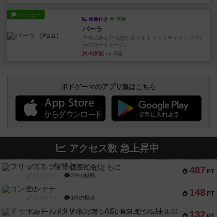
レビュー
画像付き
充実
パーラ
率直に遊んだ感想を言う！トリックテイキング(ﾄﾘ
ﾃ)のカードゲーム。 ...
約7時間前
by 鳴屋
ボドゲーマのアプリ版はこちら
アクセス数 急上昇中
フリップ７：復讐心とともに
487
PT
紹介文なし
2件の投稿
コンテナ
148
PT
紹介文なし
1件の投稿
ドゥームド・バタリオンズ：ASLモジュール11
132
PT