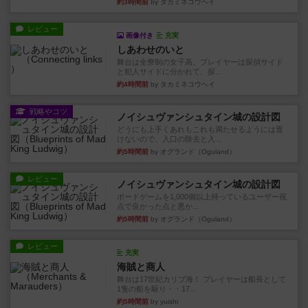
約3時間前
by タカミネコウヘイ
レビュー
画像付き
充実
しあわせのいと
舞台は全寮制の女子高。プレイヤーは探偵サイド
と犯人サイドに分かれて、探...
約4時間前
by タカミネコウヘイ
戦略やコツ
ノイシュヴァンシュタイン城の設計図
どうにも上手くあれもこれも満たせるようには置
けないので、入口の除去と入...
約5時間前
by オグランド（Oguland）
レビュー
ノイシュヴァンシュタイン城の設計図
ボードゲームを1,000個以上持っているユーザー視
点で良かった点と悪か...
約5時間前
by オグランド（Oguland）
レビュー
充実
海賊と商人
舞台は17世紀カリブ海！ プレイヤーは船長として
1隻の船を駆り・・17...
約5時間前
by yuishi