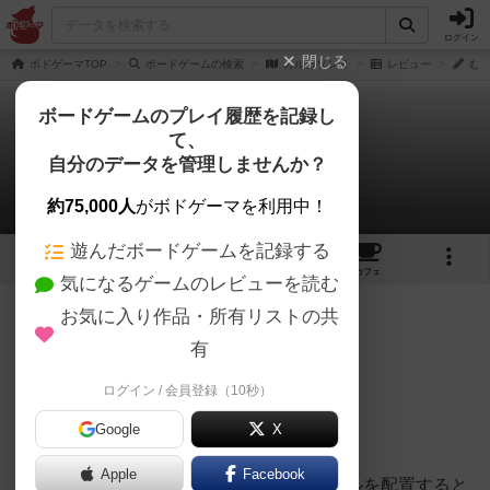
ログイン
閉じる
ボドゲーマTOP
ボードゲームの検索
カルカソンヌ
レビュー
むう
ボードゲームのプレイ履歴を記録し
て、
カルカソンヌ
自分のデータを管理しませんか？
むうさんのレビュー
約75,000人
がボドゲーマを利用中！
遊んだボードゲームを記録する
34
10
88
222
トップ
画像
動画
レビュー
カフェ
気になるゲームのレビューを読む
お気に入り作品・所有リストの共
310名
0名
0
4年以上前
有
ログイン / 会員登録（10秒）
Good
Google
X
+ シンプルルールなのに奥が深い
Apple
Facebook
+ 完成した道や城をイメージしながらタイルを配置すると