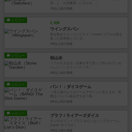
者」と「お邪魔者」に分かれ、...
3年以上前
の投稿
レビュー
充実
ウイングスパン
鳥を集めてエンジンビルド！Good+ リアルな鳥を
扱った世界観とコンポ...
4年以上前
の投稿
レビュー
枯山水
リアルすぎる石（石膏を手で塗って作られている
らしい！）がインパクト大！...
4年以上前
の投稿
レビュー
バン！：ダイスゲーム
一見人狼のようなゲームデザインに見えるが、実
際はバンバン銃を打ち合う殺...
4年以上前
の投稿
レビュー
ブラフ / ライアーズダイス
チンチロリン × ブラフ みたいなシンプルゲーム。
Good+ サイコロ...
4年以上前
の投稿