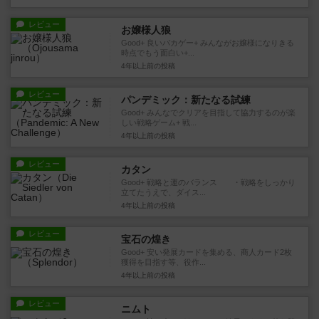
レビュー
お嬢様人狼
Good+ 良いバカゲー+ みんながお嬢様になりきる
時点でもう面白い+...
4年以上前
の投稿
レビュー
パンデミック：新たなる試練
Good+ みんなでクリアを目指して協力するのが楽
しい戦略ゲーム+ 戦...
4年以上前
の投稿
レビュー
カタン
Good+ 戦略と運のバランス ・戦略をしっかり
立てたうえで、ダイス...
4年以上前
の投稿
レビュー
宝石の煌き
Good+ 安い発展カードを集める、商人カード2枚
獲得を目指す等、役作...
4年以上前
の投稿
レビュー
ニムト