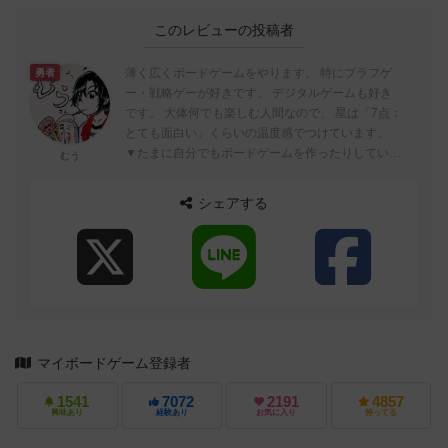
このレビューの投稿者
薄く広くボードゲームをやります。 特にブラフゲ
勇者
ー・戦略ゲーが好きです。 デジタルゲームも好き
です。 大体何でも楽しむ人間なので、 星は「7点：
とても面白い」くらいの温度感でつけています。
▼たまに自分でもボードゲームを作ったりしていま
むう
す。 https...
シェアする
マイボードゲーム登録者
1541
7072
2191
4857
興味あり
経験あり
お気に入り
持ってる