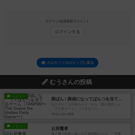
ログイン/会員登録でコメント
ログインする
カルカソンヌのトップに戻る
むうさんの投稿
レビュー
探ぱん / 探偵になってぱんつを当てるゲーム
女の子の「上半身カード」から、親が選択した
「下半身カード」（つまりパン...
3年以上前
の投稿
レビュー
お邪魔者
多人数で気軽に遊べる正体隠匿ゲーム。「労働