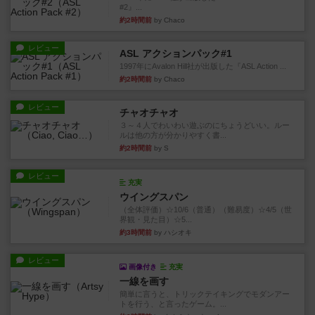
#2』...
約2時間前
by Chaco
レビュー
ASL アクションパック#1
1997年にAvalon Hill社が出版した『ASL Action ...
約2時間前
by Chaco
レビュー
チャオチャオ
３～４人でわいわい遊ぶのにちょうどいい。ルー
ルは他の方が分かりやすく書...
約2時間前
by S
レビュー
充実
ウイングスパン
（全体評価）☆10/6（普通）（難易度）☆4/5（世
界観・見た目）☆5...
約3時間前
by ハシオキ
レビュー
画像付き
充実
一線を画す
簡単に言うと、トリックテイキングでモダンアー
トを行う、と言ったゲーム。...