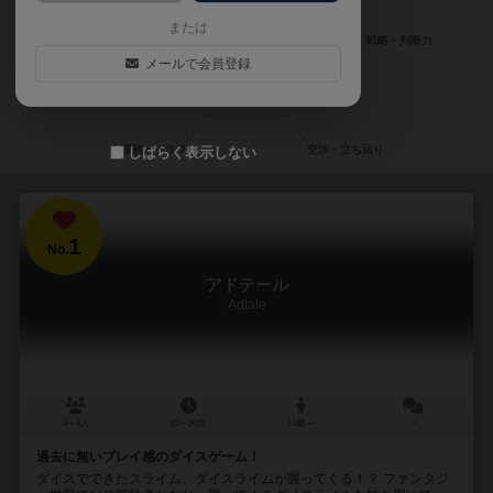
または
メールで会員登録
しばらく表示しない
1
No.
アドテール
Adtale
3～4人
20～30分
10歳～
－
過去に無いプレイ感のダイスゲーム！
ダイスでできたスライム、ダイスライムが襲ってくる！？ ファンタジ