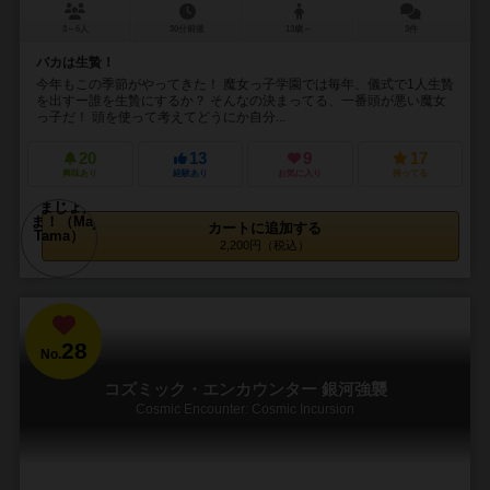
3～6人
30分前後
13歳～
3件
バカは生贄！
今年もこの季節がやってきた！ 魔女っ子学園では毎年、儀式で1人生贄
を出すー誰を生贄にするか？ そんなの決まってる、一番頭が悪い魔女
っ子だ！ 頭を使って考えてどうにか自分...
20
13
9
17
興味あり
経験あり
お気に入り
持ってる
カートに追加する
2,200円（税込）
28
No.
コズミック・エンカウンター 銀河強襲
Cosmic Encounter: Cosmic Incursion