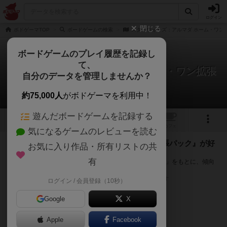
ログイン
閉じる
ボドゲーマTOP
ボードゲームの検索
スターウォーズ：アルマダ ホーム・ワン
ボードゲームのプレイ履歴を記録し
て、
スターウォーズ：アルマダ ホーム・ワン拡張
自分のデータを管理しませんか？
パック
次のおすすめボードゲーム
約75,000人
がボドゲーマを利用中！
遊んだボードゲームを記録する
2
トップ
画像
動画
レビュー
カフェ
気になるゲームのレビューを読む
『スターウォーズ：アルマダ ホーム・ワン拡張パック』が好
お気に入り作品・所有リストの共
きな方へのおすすめ
有
このゲームのトップページで投票された「プレイ感の評価」をもとに、傾向
が近いボードゲームをランキング形式で紹介します。
※リストには一定の投票数がある作品のみを表示しています
ログイン / 会員登録（10秒）
Google
X
Apple
Facebook