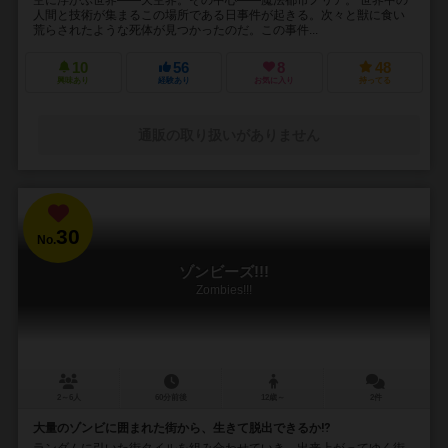
人間と技術が集まるこの場所である日事件が起きる。次々と獣に食い
荒らされたような死体が見つかったのだ。この事件...
10
56
8
48
興味あり
経験あり
お気に入り
持ってる
通販の取り扱いがありません
30
No.
ゾンビーズ!!!
Zombies!!!
2～6人
60分前後
12歳～
2件
大量のゾンビに囲まれた街から、生きて脱出できるか⁉︎
ランダムに引いた街タイルを組み合わせていき、出来上がってゆく街