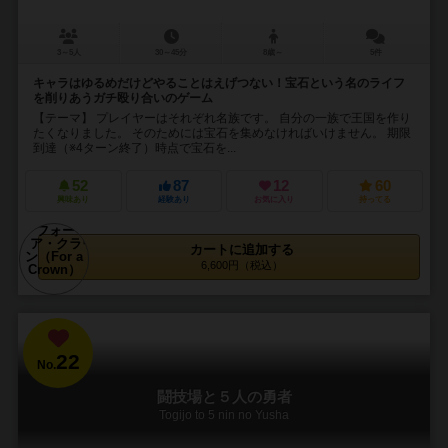
3～5人
30～45分
8歳～
5件
キャラはゆるめだけどやることはえげつない！宝石という名のライフ
を削りあうガチ殴り合いのゲーム
【テーマ】 プレイヤーはそれぞれ名族です。 自分の一族で王国を作り
たくなりました。 そのためには宝石を集めなければいけません。 期限
到達（※4ターン終了）時点で宝石を...
52
87
12
60
興味あり
経験あり
お気に入り
持ってる
カートに追加する
6,600円（税込）
22
No.
闘技場と５人の勇者
Togijo to 5 nin no Yusha