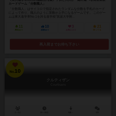
カードゲーム「分数職人」
「分数職人」はサイコロで指定されたランダムな分数を手札のカード
によって作り、職人のように算数が上手になるゲームです。 このゲー
ムは東大進学率No.1を誇る進学校”筑波大学附...
11
10
3
21
興味あり
経験あり
お気に入り
持ってる
再入荷までお待ち下さい
10
No.
クルティザン
Courtisans
2～5人
20～30分
8歳～
5件