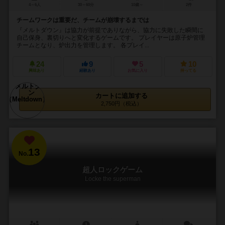
4～6人
30～60分
10歳～
2件
チームワークは重要だ、チームが崩壊するまでは
『メルトダウン』は協力が前提でありながら、協力に失敗した瞬間に
自己保身、裏切りへと変化するゲームです。 プレイヤーは原子炉管理
チームとなり、炉出力を管理します。 各プレイ...
24
9
5
10
興味あり
経験あり
お気に入り
持ってる
カートに追加する
2,750円（税込）
13
No.
超人ロックゲーム
Locke the superman