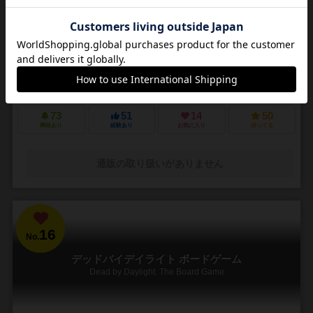
3～5人
30～45分
14歳～
4件
悪夢のような街で他の狩人を出し抜いて「血の遺志」を集めろ
ＰＳ４で発売されたフロムソフトウェアのブラッドボーンのカードゲ
ーム化。 かつて栄華を極めた古都ヤーナムでは風土病「獣の病」がは
びこっていた。あなたは「獣の病」の罹患者で...
73
51
14
50
興味あり
経験あり
お気に入り
持ってる
通販の取り扱いがありません
16
No.
デッドバイデイライト ボードゲーム
Dead by Daylight: The Board Game