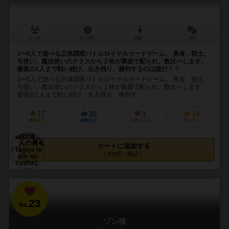
3～5人
5～10分
10歳～
2件
3〜5人で遊べる正体隠匿バトルロイヤルカードゲーム。 勇者、戦士、
弓使い、魔法使いのクラスから２枚が裏面で配られ、数比べします。
最後の1人まで戦い続け、生き残り、勝利するのは誰だ！？
3〜5人で遊べる正体隠匿バトルロイヤルカードゲーム。 勇者、戦士、
弓使い、魔法使いのクラスから２枚が裏面で配られ、数比べします。
最後の1人まで戦い続け、生き残り、勝利す...
17
10
3
14
興味あり
経験あり
お気に入り
持ってる
カートに追加する
1,000円（税込）
23
No.
ゾン狼