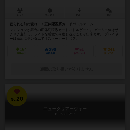
3～4人
15～30分
15歳～
10件
殺られる前に殺れ！！正体隠匿系カードバトルゲーム！
マンションが舞台の正体隠匿系カードバトルゲーム。 ゲーム自体はサ
クサク進行し、ライトな感覚で何度も遊ぶことが出来ます。 プレイヤ
ーは始めにランダムで【ストーカー】【ア...
164
290
51
241
興味あり
経験あり
お気に入り
持ってる
通販の取り扱いがありません
20
No.
ニュークリアーウォー
Nuclear War