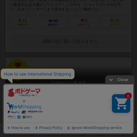
に配置される大量のゾンビコマ！ この中を、ショットガンや斧を手
に、生きてヘリポートまで脱出する！という極めてシ...
21
40
6
49
興味あり
経験あり
お気に入り
持ってる
通販の取り扱いがありません
31
No.
人のせいにするな
Hitono Seini Suruna
3～5人
20分前後
5歳～
2件
責任をなすりつけろ！