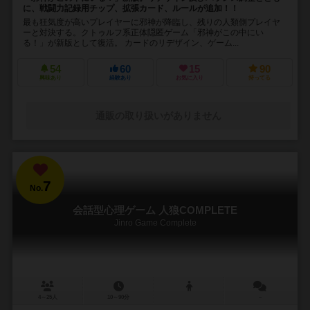
に、戦闘力記録用チップ、拡張カード、ルールが追加！！
最も狂気度が高いプレイヤーに邪神が降臨し、残りの人類側プレイヤ
ーと対決する。クトゥルフ系正体隠匿ゲーム「邪神がこの中にい
る！」が新版として復活。 カードのリデザイン、ゲーム...
54
60
15
90
興味あり
経験あり
お気に入り
持ってる
通販の取り扱いがありません
7
No.
会話型心理ゲーム 人狼COMPLETE
Jinro Game Complete
4～25人
10～90分
－