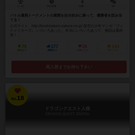
2～4人
45分前後
10歳～
4件
バトル漫画トーナメントの展開を自分好みに操って、優勝者を読み当
てる！
公式サイト http://bookmakers.sakura.ne.jp/ 架空の少年マンガ『ブッ
クメイカーズ』 いろいろあった。本当にいろいろあって、物語は最終
章！...
78
177
26
144
興味あり
経験あり
お気に入り
持ってる
再入荷までお待ち下さい
18
No.
ドラゴンクエスト人狼
DRAGON QUEST ZINROU