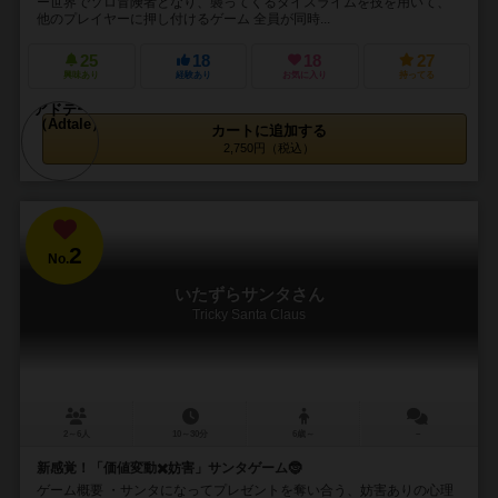
ー世界でソロ冒険者となり、襲ってくるダイスライムを技を用いて、
他のプレイヤーに押し付けるゲーム 全員が同時...
25
18
18
27
興味あり
経験あり
お気に入り
持ってる
カートに追加する
2,750円（税込）
2
No.
いたずらサンタさん
Tricky Santa Claus
2～6人
10～30分
6歳～
－
新感覚！「価値変動✖️妨害」サンタゲーム🤶
ゲーム概要 ・サンタになってプレゼントを奪い合う、妨害ありの心理