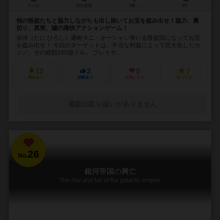
3～4人
30分前後
8歳～
4件
他の怪盗たちと協力しながらも出し抜いてお宝を盗み出せ！協力、裏
切り、真実、嘘の痛快アクションゲーム！
谷洋（たに ひろし）通称タニ・オーシャン率いる怪盗団になってお宝
を盗み出せ！ 今回のターゲットは、不当な利益によって巨大化したカ
ジノ。その総額160億ドル。 プレイヤ...
12
2
0
7
興味あり
経験あり
お気に入り
持ってる
通販の取り扱いがありません
26
No.
銀河帝国の興亡
The rise and fall of the galactic empire