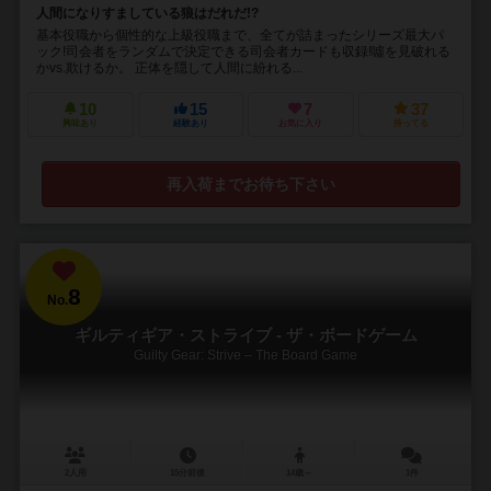
人間になりすましている狼はだれだ!?
基本役職から個性的な上級役職まで、全てが詰まったシリーズ最大パ
ック!司会者をランダムで決定できる司会者カードも収録!噓を見破れる
かvs.欺けるか。 正体を隠して人間に紛れる...
10
15
7
37
興味あり
経験あり
お気に入り
持ってる
再入荷までお待ち下さい
8
No.
ギルティギア・ストライブ - ザ・ボードゲーム
Guilty Gear: Strive – The Board Game
2人用
15分前後
14歳～
1件