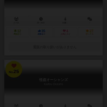
2～6人
45～55分
10歳～
－
12
35
4
27
興味あり
経験あり
お気に入り
持ってる
通販の取り扱いがありません
25
No.
怪盗オーシャンズ
Kaitou Oceans