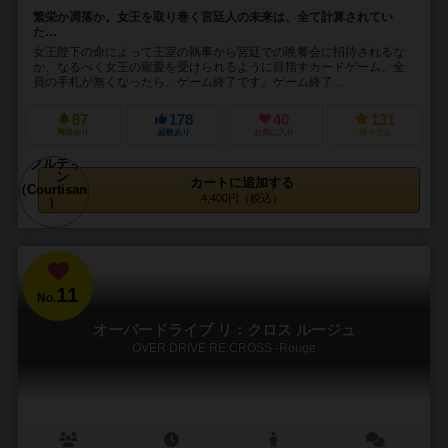
繁栄か凋落か。女王を取り巻く宮廷人の未来は、全て計算されてい
た…
女王陛下の命によって王室の執事から宮廷での晩餐会に招待されるな
か、なるべく女王の寵愛を受けられるように目指すカードゲーム。全
員の手札が無くなったら、ゲーム終了です。ゲーム終了...
87
178
40
131
興味あり
経験あり
お気に入り
持ってる
カートに追加する
4,400円（税込）
11
No.
オーバードライブ リ：クロス ルージュ
OVER DRIVE RE:CROSS -Rouge