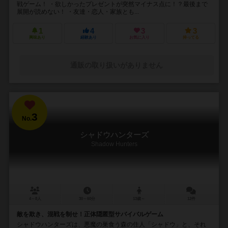
戦ゲーム！ ・欲しかったプレゼントが突然マイナス点に！？最後まで
展開が読めない！ ・友達・恋人・家族とも...
1
4
3
3
興味あり
経験あり
お気に入り
持ってる
通販の取り扱いがありません
3
No.
シャドウハンターズ
Shadow Hunters
4～8人
30～60分
13歳～
12件
敵を欺き、混戦を制せ！正体隠匿型サバイバルゲーム
シャドウハンターズは、悪魔の巣食う森の住人「シャドウ」と、それ