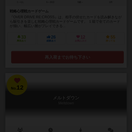
1～4人
5～20分
8歳～
1件
戦略心理戦カードゲーム
『OVER DRIVE RE:CROSS』は、相手の伏せたカードを読み解きなが
ら駆引きを楽しむ戦略心理戦カードゲームです。 １箱で全てのカード
が揃い、幅広い層がプレイできる...
33
26
12
55
興味あり
経験あり
お気に入り
持ってる
再入荷までお待ち下さい
12
No.
メルトダウン
Meltdown