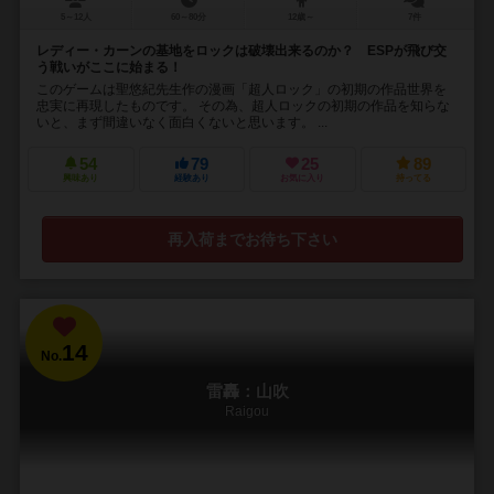
5～12人
60～80分
12歳～
7件
レディー・カーンの基地をロックは破壊出来るのか？ ESPが飛び交
う戦いがここに始まる！
このゲームは聖悠紀先生作の漫画「超人ロック」の初期の作品世界を
忠実に再現したものです。 その為、超人ロックの初期の作品を知らな
いと、まず間違いなく面白くないと思います。 ...
54
79
25
89
興味あり
経験あり
お気に入り
持ってる
再入荷までお待ち下さい
14
No.
雷轟：山吹
Raigou