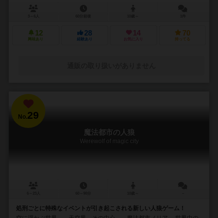
3～6人
60分前後
10歳～
1件
12
28
14
70
興味あり
経験あり
お気に入り
持ってる
通販の取り扱いがありません
29
No.
魔法都市の人狼
Werewolf of magic city
6～23人
60～90分
10歳～
－
処刑ごとに特殊なイベントが引き起こされる新しい人狼ゲーム！
空に浮かぶ世界――天空界。その中心――魔法都市ノリア。 世界中の