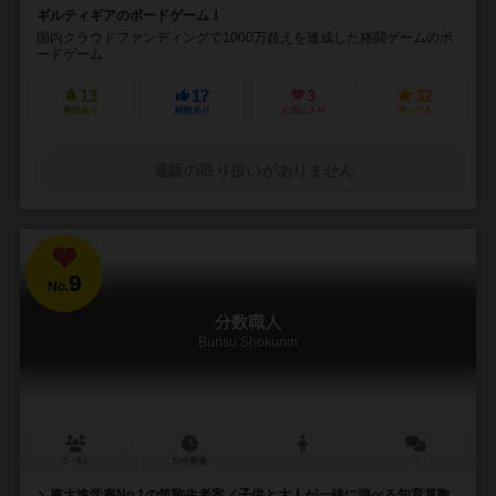
ギルティギアのボードゲーム！
国内クラウドファンディングで1000万超えを達成した格闘ゲームのボ
ードゲーム
13
17
3
32
興味あり
経験あり
お気に入り
持ってる
通販の取り扱いがありません
9
No.
分数職人
Bunsu Shokunin
2～4人
10分前後
－
＼東大進学率No.1の筑駒生考案／子供と大人が一緒に遊べる知育算数