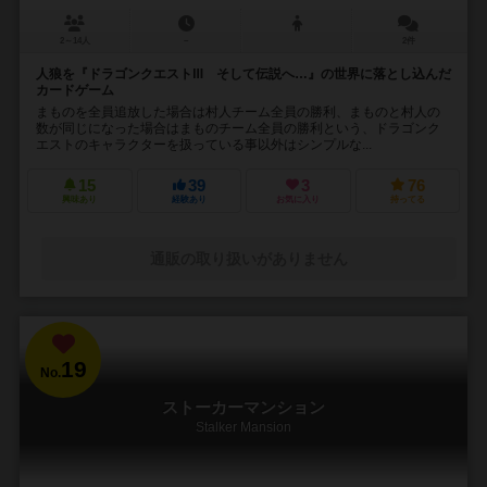
2～14人
－
2件
人狼を『ドラゴンクエストⅢ そして伝説へ…』の世界に落とし込んだ
カードゲーム
まものを全員追放した場合は村人チーム全員の勝利、まものと村人の
数が同じになった場合はまものチーム全員の勝利という、ドラゴンク
エストのキャラクターを扱っている事以外はシンプルな...
15
39
3
76
興味あり
経験あり
お気に入り
持ってる
通販の取り扱いがありません
19
No.
ストーカーマンション
Stalker Mansion