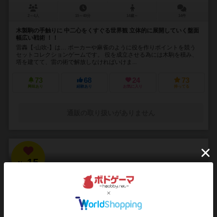
2～4人
15～40分
14歳～
14件
木製駒の手触りに 中二心をくすぐる世界観 立体的に展開していく盤面
幅広い戦術 ！！
雷轟【-山吹-】は… ポーカーや麻雀のように役を作りポイントを競う
セットコレクションゲームです。 役を成立させる為には木駒を積み、
塔を建てて、雷の術で解放しなければいけま...
73
68
24
73
興味あり
経験あり
お気に入り
持ってる
通販の取り扱いがありません
15
No.
ブラッドボーン：カードゲーム
Bloodborne: The Card Game