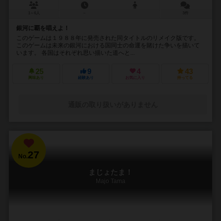
1～6人
－
3件
銀河に覇を唱えよ！
このゲームは１９８８年に発売された同タイトルのリメイク版です。
このゲームは未来の銀河における国同士の命運を賭けた争いを描いて
います。 各国はそれぞれ思い描いた道へと...
25
9
4
43
興味あり
経験あり
お気に入り
持ってる
通販の取り扱いがありません
27
No.
まじょたま！
Majo Tama