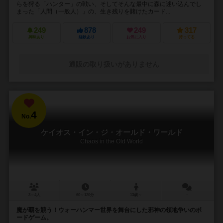
らを狩る「ハンター」の戦い、そしてそんな最中に森に迷い込んでし
まった「人間（一般人）」の、生き残りを賭けたカード...
249
878
249
317
興味あり
経験あり
お気に入り
持ってる
通販の取り扱いがありません
4
No.
ケイオス・イン・ジ・オールド・ワールド
Chaos in the Old World
3～4人
60～120分
13歳～
－
魔が覇を競う！ウォーハンマー世界を舞台にした邪神の領地争いのボ
ードゲーム。