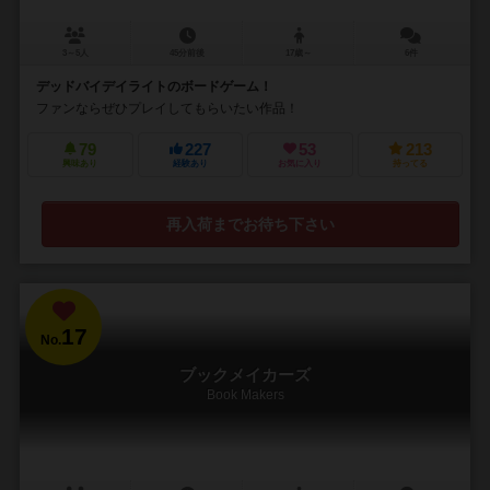
3～5人
45分前後
17歳～
6件
デッドバイデイライトのボードゲーム！
ファンならぜひプレイしてもらいたい作品！
79
227
53
213
興味あり
経験あり
お気に入り
持ってる
再入荷までお待ち下さい
17
No.
ブックメイカーズ
Book Makers