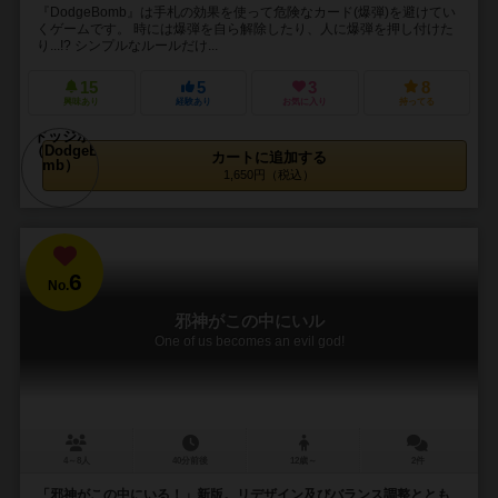
『DodgeBomb』は手札の効果を使って危険なカード(爆弾)を避けてい
くゲームです。 時には爆弾を自ら解除したり、人に爆弾を押し付けた
り...!? シンプルなルールだけ...
15
5
3
8
興味あり
経験あり
お気に入り
持ってる
カートに追加する
1,650円（税込）
6
No.
邪神がこの中にいル
One of us becomes an evil god!
4～8人
40分前後
12歳～
2件
「邪神がこの中にいる！」新版。リデザイン及びバランス調整ととも