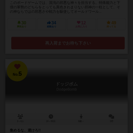
このボードゲームでは、混沌の邪悪な神々を担当する。特殊能力と下
僕の軍勢のどちらをとっても異色きわまりない邪神の一柱として、そ
の神ならではの邪悪さや戦力を駆使してオールドワール...
30
34
12
49
興味あり
経験あり
お気に入り
持ってる
再入荷までお待ち下さい
5
No.
ドッジボム
DodgeBomb
3～6人
10～30分
8歳～
3件
集めるな、避けろ!!