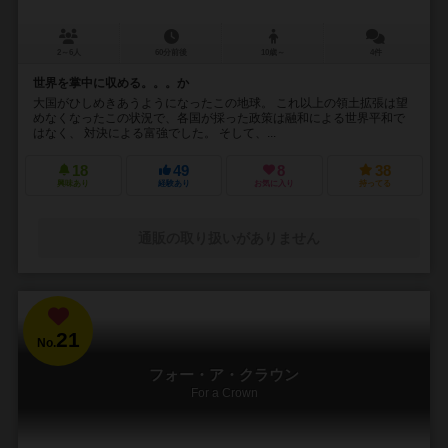
2～6人
60分前後
10歳～
4件
世界を掌中に収める。。。か
大国がひしめきあうようになったこの地球。 これ以上の領土拡張は望
めなくなったこの状況で、各国が採った政策は融和による世界平和で
はなく、 対決による富強でした。 そして、...
18
49
8
38
興味あり
経験あり
お気に入り
持ってる
通販の取り扱いがありません
21
No.
フォー・ア・クラウン
For a Crown