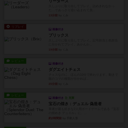
リーダーズ
久しぶりに取り出してプレイ。詰めきれなかっ
た…であっさり追い込まれて負...
13分前
by くみ
リプレイ
画像付き
ブリックス
久しぶりに取り出してプレイ。記号担当と色担当
に分かれてプレイ。あかんか...
19分前
by くみ
レビュー
画像付き
ダグエイトチェス
チェスなのに、ほんの10分で終わります。動きで
敵のコマの種類が分かれば...
25分前
by くみ
レビュー
画像付き
充実
宝石の煌き：デュエル 偽造者
筆者が最も好きな2人用ボードゲームである『宝石
の煌めき デュエル』に、...
約2時間前
by 手動人形