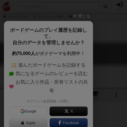
ログイン
閉じる
ボドゲーマTOP
ボードゲームの検索
ヴィネータ
ボードゲームのプレイ履歴を記録し
て、
自分のデータを管理しませんか？
ヴィネータ
約75,000人
がボドゲーマを利用中！
Vineta
遊んだボードゲームを記録する
気になるゲームのレビューを読む
お気に入り作品・所有リストの共
有
1
2
トップ
画像
動画
レビュー
カフェ
ログイン / 会員登録（10秒）
Google
X
Apple
ご協力ください
Facebook