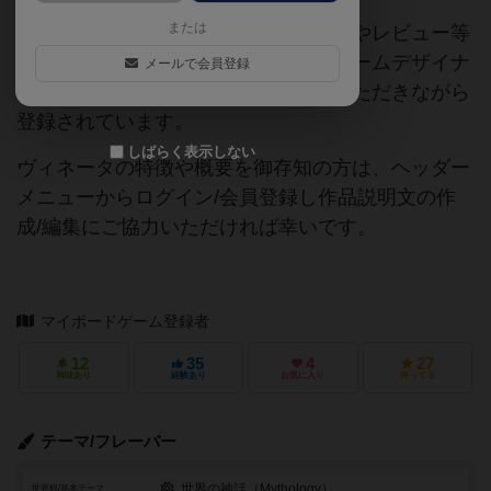
または
当サイトに掲載されている作品説明文やレビュー等
の情報は、ボドゲーマ運営事務局・ゲームデザイナ
メールで会員登録
ーご本人様・有志の皆様にご協力をいただきながら
登録されています。
しばらく表示しない
ヴィネータの特徴や概要を御存知の方は、ヘッダー
メニューからログイン/会員登録し作品説明文の作
成/編集にご協力いただければ幸いです。
マイボードゲーム登録者
12
35
4
27
興味あり
経験あり
お気に入り
持ってる
テーマ/フレーバー
世界の神話（Mythology）
世界観/基本テーマ