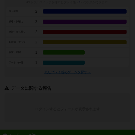
トグルスイッチを押すとプレイ感（
※
）の投票ができます
2
運・確率
2
戦略・判断力
2
交渉・立ち回り
2
心理戦・ブラフ
1
攻防・戦闘
1
アート・外見
似たプレイ感のゲームを探す→
データに関する報告
ログインするとフォームが表示されます