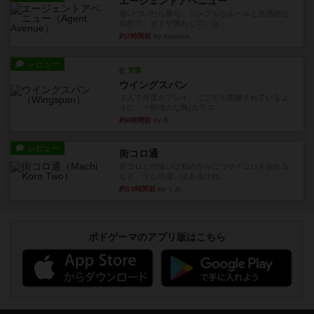
エージェントアベニュー
追いついたら勝ち。シンプルなルールと直感的な
目的で、ボドゲ慣れしていな...
約7時間前
by daisdice
レビュー
充実
ウイングスパン
２人で何度かプレイ。ここでも指摘されているよ
うに、一部強力な鳥(カラス...
約8時間前
by S
レビュー
街コロ通
街コロとの違いは初めから二つサイコロを振れる
など、少しの違いはあるけれ...
約13時間前
by くみ
ボドゲーマのアプリ版はこちら