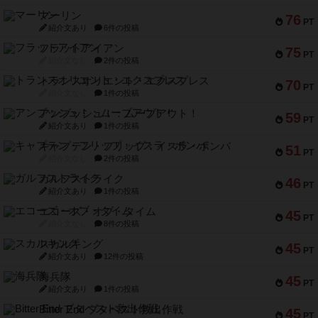
マーリン
76
PT
紹介文あり
6件の投稿
フラットアイアン
75
PT
紹介文なし
2件の投稿
トランスオリエント・エクスプレス
70
PT
紹介文なし
1件の投稿
アンブッシュ！：ムーブアウト！
59
PT
紹介文あり
1件の投稿
キャプテン・フリップ：イスラ・ボンバ
51
PT
紹介文なし
2件の投稿
ガルフストライク
46
PT
紹介文あり
1件の投稿
エコーズ・オブ・タイム
45
PT
紹介文なし
8件の投稿
スカルキング
45
PT
紹介文あり
12件の投稿
海兵隊
45
PT
紹介文あり
1件の投稿
Bitter End ブタペスト救出作戦
45
PT