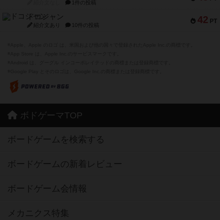
紹介文なし
1件の投稿
ドコジャン
42
PT
紹介文あり
10件の投稿
※Apple、Apple のロゴ は、米国および他の国々で登録されたApple Inc.の商標です。
※App Store は、Apple Inc.のサービスマークです。
※Android は、グーグル インコーポレイテッドの商標または登録商標です。
※Google Play とそのロゴは、Google Inc.の商標または登録商標です。
ボドゲーマTOP
ボードゲームを検索する
ボードゲームの新着レビュー
ボードゲーム会情報
メカニクス特集