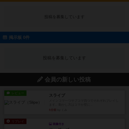
投稿を募集しています
掲示板 0件
投稿を募集しています
会員の新しい投稿
レビュー
スライプ
メインコマ一つサブコマ四つでそれぞれプレイし
ます。動かし方はコマか壁に...
5分前
by くみ
リプレイ
画像付き