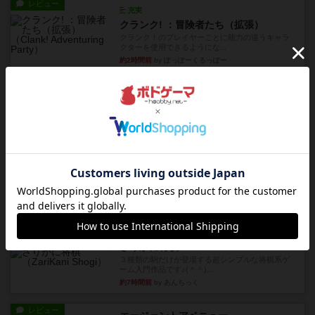
レビュー
充実
クランク! ：冒険者たち（拡張）
クランク！のプレイヤーごとに能力の違うキャラ
クターを使用できるようにな...
約2時間前
by ぽっぽーくるっぽー
レビュー
ワイアームスパン
初プレイの感想です。ウイングスパン履修済のコ
メントとなります。ウイング...
約3時間前
by daisdice
レビュー
ふたつの街の物語
タイルを4×4で並べて街づくりします。ただし、
街は各プレイヤーの間にあ...
約7時間前
by ジェイとと
ルール/インスト
画像付き
ざりかに将棋
３種類の駒だけが登場する超シンプルな将棋系ゲ
ーム入門作品です♪(＾＾)...
約7時間前
by あんちっく
レビュー