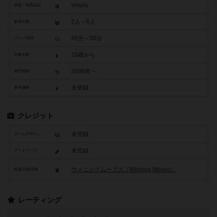
Vineta
原題・英題表記
2人～6人
参加人数
45分～55分
プレイ時間
10歳から
対象年齢
2008年～
発売時期
未登録
参考価格
クレジット
未登録
ゲームデザイン
未登録
アートワーク
ウィニングムーブズ（Winning Moves）
関連企業/団体
レーティング