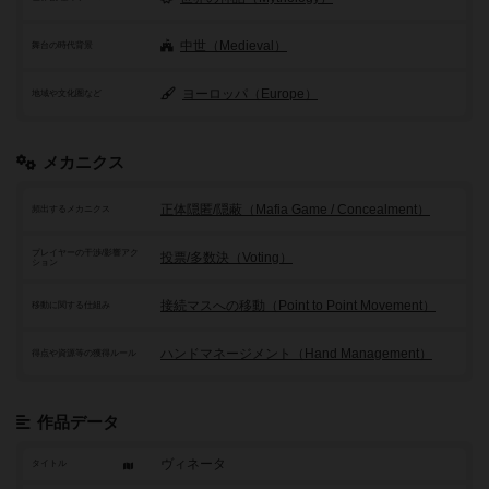
中世（Medieval）
舞台の時代背景
ヨーロッパ（Europe）
地域や文化圏など
メカニクス
正体隠匿/隠蔽（Mafia Game / Concealment）
頻出するメカニクス
プレイヤーの干渉/影響アク
投票/多数決（Voting）
ション
接続マスへの移動（Point to Point Movement）
移動に関する仕組み
ハンドマネージメント（Hand Management）
得点や資源等の獲得ルール
作品データ
ヴィネータ
タイトル