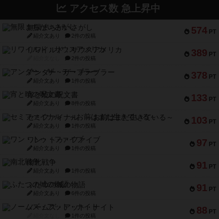
アクセス数 急上昇中
無限まちがいさがし
574
PT
紹介文あり
2件の投稿
リワイルド：サウスアメリカ
389
PT
紹介文なし
2件の投稿
アンダー・ザ・テーブラー
378
PT
紹介文あり
1件の投稿
宵と暁の呪文書
133
PT
紹介文あり
8件の投稿
セミファイナル ～お前はまだ生きている～
103
PT
紹介文あり
1件の投稿
ワン・トゥ・ファイブ
97
PT
紹介文あり
1件の投稿
南北戦争
91
PT
紹介文あり
1件の投稿
ふたつの城の物語
91
PT
紹介文あり
6件の投稿
ノームズ・アット・ナイト
88
PT
紹介文なし
1件の投稿