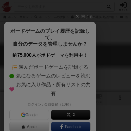
ログイン
閉じる
ボドゲーマTOP
ボードゲームの検索
まじょたま！の通販/商品詳細
作品
ボードゲームのプレイ履歴を記録し
て、
自分のデータを管理しませんか？
まじょたま！
約75,000人
がボドゲーマを利用中！
Majo Tama
遊んだボードゲームを記録する
気になるゲームのレビューを読む
お気に入り作品・所有リストの共
有
2
3
トップ
画像
動画
レビュー
カフェ
ログイン / 会員登録（10秒）
Google
X
バカは生贄！
Apple
Facebook