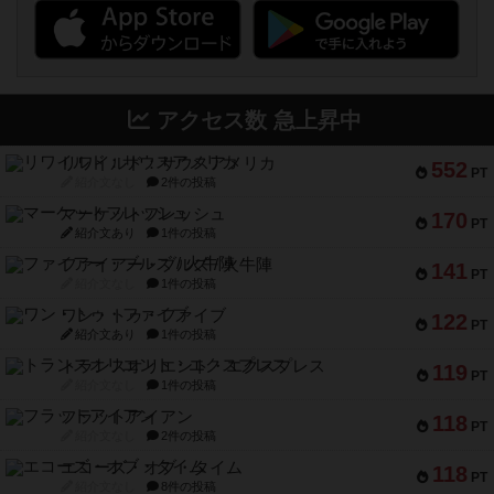
アクセス数 急上昇中
リワイルド：サウスアメリカ
552
PT
紹介文なし
2件の投稿
マーケットフレッシュ
170
PT
紹介文あり
1件の投稿
ファイアー・ブルズ / 火牛陣
141
PT
紹介文なし
1件の投稿
ワン・トゥ・ファイブ
122
PT
紹介文あり
1件の投稿
トランスオリエント・エクスプレス
119
PT
紹介文なし
1件の投稿
フラットアイアン
118
PT
紹介文なし
2件の投稿
エコーズ・オブ・タイム
118
PT
紹介文なし
8件の投稿