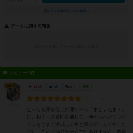
2
アート・外見
似たプレイ感のゲームを探す→
データに関する報告
ログインするとフォームが表示されます
レビュー 3件
仙人
131名
1名
0
充実
うえにぃ
とっても頭を使う推理ゲーム「まじょたま！」
は、相手への質問を通じて、与えられたミッシ
ョンをうまく達成して生き残るゲームです。た
だし、これは協力ゲームではありません。内容