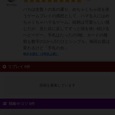
豊中智樹
バカは生贄！の名の通り、めちゃくちゃ頭を使
うゲームプレイの感想として、ハマる人にはめ
ちゃくちゃハマるゲーム。絵柄は可愛らしい感
じだが、見た目に反してずっと頭を使い続ける
ヘビーゲー。手札はたったの3枚、カードの種
類も数字の1から5だけとシンプル。毎回お題は
変わるけど「手札の合...
続きを読む（2年以上前）
リプレイ 0件
投稿を募集しています
戦略やコツ 0件