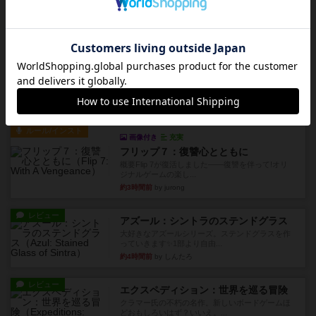
私は吃音を持っているのですが、友達と集まって
このゲームをした際、3ゲー...
約2時間前
by 155973
レビュー
ジンラミー
トランプで遊べる2人対戦の麻雀風ゲームです。
10枚の手札で、同じスーツ...
約3時間前
by OSAっち
ルール/インスト
画像付き
充実
フリップ７：復讐心とともに
概要Flip 7が復活しました――復讐を伴って!オリ
ジナルゲームの楽し...
約3時間前
by jurong
レビュー
アズール：シントラのステンドグラス
大好きなアズールシリーズ。ステンドグラスを作
っていきます✨1部より自由...
約4時間前
by しんたろ
レビュー
エクスペディション：世界を巡る冒険
クラマー氏の不朽の名作。新しいボードゲームほ
どおもしろいはず？いいえ。...