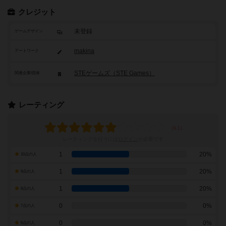
クレジット
未登録
ゲームデザイン
makina
アートワーク
STEゲームズ（STE Games）
関連企業/団体
レーティング
レーティングを行うには
ログイン
が必要です
1
20%
10点の人
1
20%
9点の人
1
20%
8点の人
0
0%
7点の人
0
0%
6点の人