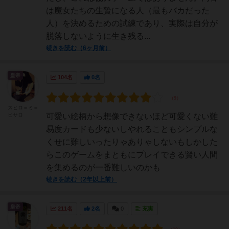
は魔女たちの生贄になる人（最もバカだった
人）を決めるための試練であり、実際は自分が
脱落しないように生き残る...
続きを読む（6ヶ月前）
皇帝
104名
0名
スヒロ＝ミ＝
ヒサロ
可愛い絵柄から想像できないほど可愛くない難
易度カードも少ないしやれることもシンプルな
くせに難しいったりゃありゃしないもしかした
らこのゲームをまともにプレイできる賢い人間
を集めるのが一番難しいのかも
続きを読む（2年以上前）
皇帝
211名
2名
0
充実