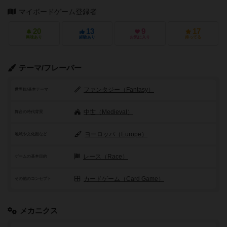
マイボードゲーム登録者
20
13
9
17
興味あり
経験あり
お気に入り
持ってる
テーマ/フレーバー
ファンタジー（Fantasy）
世界観/基本テーマ
中世（Medieval）
舞台の時代背景
ヨーロッパ（Europe）
地域や文化圏など
レース（Race）
ゲームの基本目的
カードゲーム（Card Game）
その他のコンセプト
メカニクス