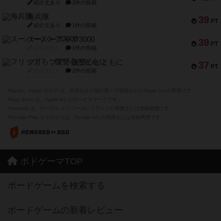
紹介文あり
2件の投稿
海兵隊
39
PT
紹介文あり
1件の投稿
スーパーストア3000
39
PT
紹介文なし
1件の投稿
フリップ７：復讐心とともに
37
PT
紹介文なし
2件の投稿
※Apple、Apple のロゴ は、米国および他の国々で登録されたApple Inc.の商標です。
※App Store は、Apple Inc.のサービスマークです。
※Android は、グーグル インコーポレイテッドの商標または登録商標です。
※Google Play とそのロゴは、Google Inc.の商標または登録商標です。
ボドゲーマTOP
ボードゲームを検索する
ボードゲームの新着レビュー