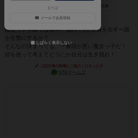
推論
はったり／ブラフ
ボドゲフリマ14三宮
または
メールで会員登録
今年もこの季節がやってきた！
魔女っ子学園では毎年、儀式で1人生贄を出すー誰
を生贄にするか？
しばらく表示しない
そんなの決まってる、一番頭が悪い魔女っ子だ！
頭を使って考えてどうにか自分は生き残れ！
上記文章の執筆にご協力くださった方
STEゲームズ