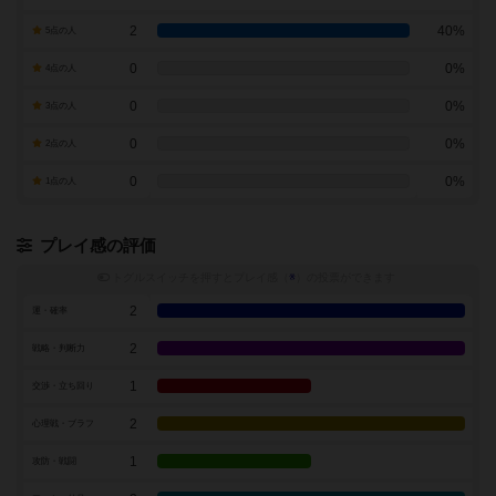
2
40%
5点の人
0
0%
4点の人
0
0%
3点の人
0
0%
2点の人
0
0%
1点の人
プレイ感の評価
トグルスイッチを押すとプレイ感（
※
）の投票ができます
2
運・確率
2
戦略・判断力
1
交渉・立ち回り
2
心理戦・ブラフ
1
攻防・戦闘