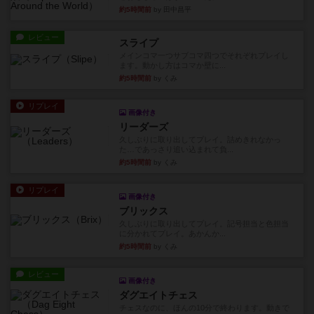
約5時間前
by 田中昌平
レビュー
スライプ
メインコマ一つサブコマ四つでそれぞれプレイし
ます。動かし方はコマか壁に...
約5時間前
by くみ
リプレイ
画像付き
リーダーズ
久しぶりに取り出してプレイ。詰めきれなかっ
た…であっさり追い込まれて負...
約5時間前
by くみ
リプレイ
画像付き
ブリックス
久しぶりに取り出してプレイ。記号担当と色担当
に分かれてプレイ。あかんか...
約5時間前
by くみ
レビュー
画像付き
ダグエイトチェス
チェスなのに、ほんの10分で終わります。動きで