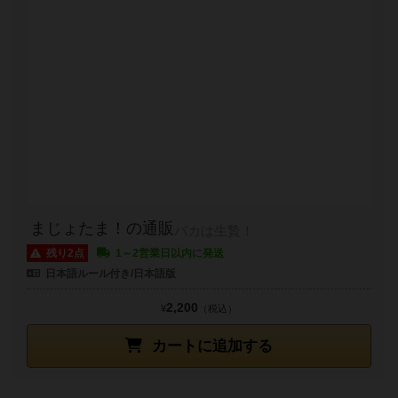
まじょたま！の通販
バカは生贄！
残り2点
1～2営業日以内に発送
日本語ルール付き/日本語版
2,200
¥
（税込）
カートに追加する