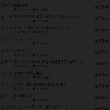
南北戦争
79
PT
紹介文あり
1件の投稿
キャプテン・フリップ：イスラ・ボンバ
72
PT
紹介文なし
2件の投稿
メメントオンラインタクティクス
70
PT
紹介文あり
4件の投稿
パーミッド
68
PT
紹介文なし
1件の投稿
クリーグ
57
PT
紹介文あり
1件の投稿
セミファイナル ～お前はまだ生きている～
53
PT
紹介文あり
1件の投稿
ふたつの街の物語
52
PT
紹介文あり
18件の投稿
クランク! ：冒険者たち（拡張）
50
PT
紹介文あり
4件の投稿
とうほうの！
42
PT
紹介文なし
1件の投稿
スターマイン・ラミー ポケット
42
PT