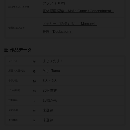
ブラフ（Bluff）
頻出するメカニクス
正体隠匿/隠蔽（Mafia Game / Concealment）
メモリー（記憶する）（Memory）
情報の扱い方等
推理（Deduction）
作品データ
まじょたま！
タイトル
Majo Tama
原題・英題表記
3人～6人
参加人数
30分前後
プレイ時間
13歳から
対象年齢
未登録
発売時期
未登録
参考価格