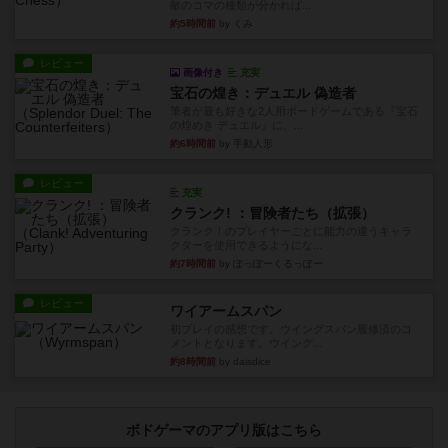
敵のコマの種類が分かれば...
約5時間前
by くみ
レビュー
画像付き
充実
宝石の煌き：デュエル 偽造者
筆者が最も好きな2人用ボードゲームである『宝石
の煌めき デュエル』に、...
約6時間前
by 手動人形
レビュー
充実
クランク! ：冒険者たち（拡張）
クランク！のプレイヤーごとに能力の違うキャラ
クターを使用できるようにな...
約7時間前
by ぽっぽーくるっぽー
レビュー
ワイアームスパン
初プレイの感想です。ウイングスパン履修済のコ
メントとなります。ウイング...
約8時間前
by daisdice
ボドゲーマのアプリ版はこちら