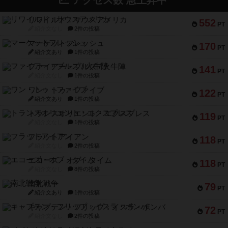
アクセス数 急上昇中
リワイルド：サウスアメリカ
552
PT
紹介文なし
2件の投稿
マーケットフレッシュ
170
PT
紹介文あり
1件の投稿
ファイアー・ブルズ / 火牛陣
141
PT
紹介文なし
1件の投稿
ワン・トゥ・ファイブ
122
PT
紹介文あり
1件の投稿
トランスオリエント・エクスプレス
119
PT
紹介文なし
1件の投稿
フラットアイアン
118
PT
紹介文なし
2件の投稿
エコーズ・オブ・タイム
118
PT
紹介文なし
8件の投稿
南北戦争
79
PT
紹介文あり
1件の投稿
キャプテン・フリップ：イスラ・ボンバ
72
PT
紹介文なし
2件の投稿