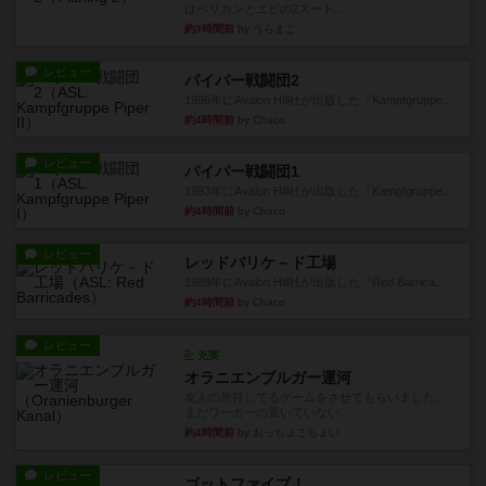
はペリカンとエビの2スート...
約3時間前
by うらまこ
レビュー
パイパー戦闘団2
1996年にAvalon Hill社が出版した『Kampfgruppe...
約4時間前
by Chaco
レビュー
パイパー戦闘団1
1993年にAvalon Hill社が出版した『Kampfgruppe...
約4時間前
by Chaco
レビュー
レッドバリケ－ド工場
1989年にAvalon Hill社が出版した『Red Barrica...
約4時間前
by Chaco
レビュー
充実
オラニエンブルガー運河
友人の所持してるゲームをさせてもらいました。
まだワーカーの置いていない...
約4時間前
by おっちょこちょい
レビュー
ゴットファイブ！