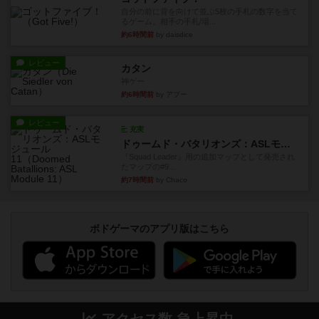
自分の前に背を向けて並ぶ5枚の手札の数字を当て
るゲーム。相手の手札/場...
約6時間前
by daisdice
レビュー
カタン
神ゲー
約6時間前
by アプー
レビュー
充実
ドゥームド・バタリオンズ：ASLモジュール11
『Squad Leader』用の追加マップとして発売され
たマップの#9...
約7時間前
by Chaco
ボドゲーマのアプリ版はこちら