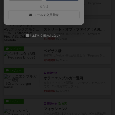
1987年にAvalon Hill社が出版した『Hedgerow
または
He...
約2時間前
by Chaco
メールで会員登録
レビュー
充実
ストリート・オブ・ファイア：ASLデラックスモジュール1
1985年にAvalon Hill社が出版した『Streets of ...
しばらく表示しない
約3時間前
by Chaco
レビュー
ペガサス橋
1997年にAvalon Hill社が出版した『Pegasus Bri...
約3時間前
by Chaco
レビュー
画像付き
オラニエンブルガー運河
存在をうっすらと認識していたけど、セールやっ
てて、2人専用でワカプレと...
約3時間前
by みいやん
レビュー
画像付き
充実
フィッシェン2
ゲームの流れはフィッシェンだが、ゲーム開始時