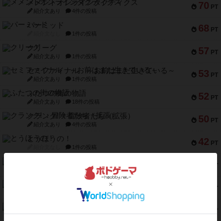
メメントオンラインタクティクス
70
PT
紹介文あり
4件の投稿
パーミッド
68
PT
紹介文なし
1件の投稿
クリーグ
57
PT
紹介文あり
1件の投稿
セミファイナル ～お前はまだ生きている～
53
PT
紹介文あり
1件の投稿
ふたつの街の物語
52
PT
紹介文あり
18件の投稿
クランク! ：冒険者たち（拡張）
50
PT
紹介文あり
4件の投稿
とうほうの！
42
PT
紹介文なし
1件の投稿
スターマイン・ラミー ポケット
42
PT
紹介文あり
2件の投稿
海兵隊
39
PT
紹介文あり
1件の投稿
スーパーストア3000
39
PT
紹介文なし
1件の投稿