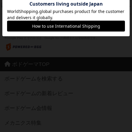
フリップ７：復讐心とともに
37
PT
紹介文なし
2件の投稿
※Apple、Apple のロゴ は、米国および他の国々で登録されたApple Inc.の商標です。
※App Store は、Apple Inc.のサービスマークです。
※Android は、グーグル インコーポレイテッドの商標または登録商標です。
※Google Play とそのロゴは、Google Inc.の商標または登録商標です。
ボドゲーマTOP
ボードゲームを検索する
ボードゲームの新着レビュー
ボードゲーム会情報
メカニクス特集