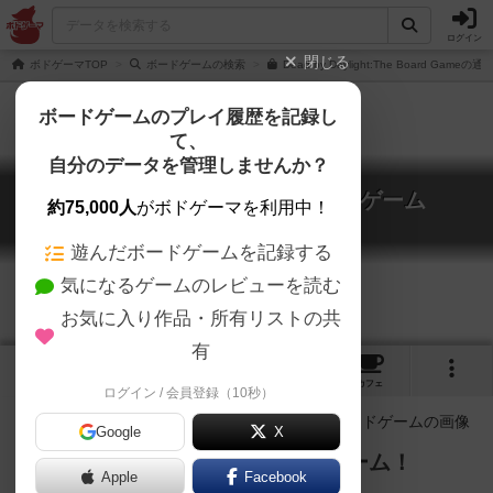
ログイン
閉じる
ボドゲーマTOP
ボードゲームの検索
Dead by Daylight:The Board Game
ボードゲームのプレイ履歴を記録し
て、
自分のデータを管理しませんか？
デッドバイデイライト ボードゲーム
約75,000人
がボドゲーマを利用中！
Dead by Daylight: The Board Game
遊んだボードゲームを記録する
気になるゲームのレビューを読む
お気に入り作品・所有リストの共
有
2
1
6
39
トップ
画像
動画
レビュー
カフェ
ログイン / 会員登録（10秒）
Google
X
デッドバイデイライトのボードゲーム！
Apple
Facebook