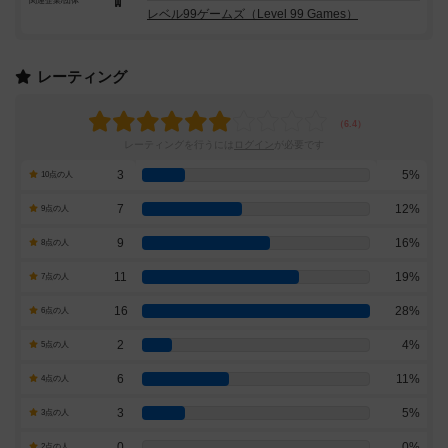
関連企業/団体
レベル99ゲームズ（Level 99 Games）
レーティング
レーティングを行うには
ログイン
が必要です
3
5%
10点の人
7
12%
9点の人
9
16%
8点の人
11
19%
7点の人
16
28%
6点の人
2
4%
5点の人
6
11%
4点の人
3
5%
3点の人
0
0%
2点の人