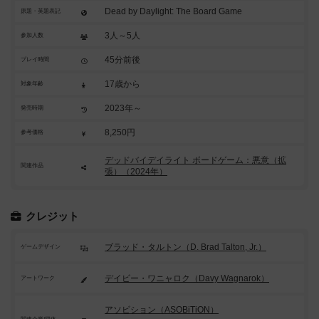
Dead by Daylight: The Board Game
原題・英題表記
3人～5人
参加人数
45分前後
プレイ時間
17歳から
対象年齢
2023年～
発売時期
8,250円
参考価格
デッドバイデイライト ボードゲーム：悪意（拡
関連作品
張）（2024年）
クレジット
ブラッド・タルトン（D. Brad Talton, Jr.）
ゲームデザイン
デイビー・ワニャロク（Davy Wagnarok）
アートワーク
アソビション（ASOBiTiON）