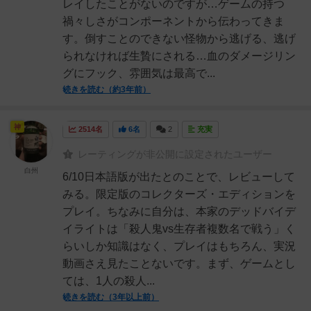
レイしたことがないのですが…ゲームの持つ
禍々しさがコンポーネントから伝わってきま
す。倒すことのできない怪物から逃げる、逃げ
られなければ生贄にされる…血のダメージリン
グにフック、雰囲気は最高で...
続きを読む（約3年前）
神
2514名
6名
2
充実
レーティングが非公開に設定されたユーザー
白州
6/10日本語版が出たとのことで、レビューして
みる。限定版のコレクターズ・エディションを
プレイ。ちなみに自分は、本家のデッドバイデ
イライトは「殺人鬼vs生存者複数名で戦う」く
らいしか知識はなく、プレイはもちろん、実況
動画さえ見たことないです。まず、ゲームとし
ては、1人の殺人...
続きを読む（3年以上前）