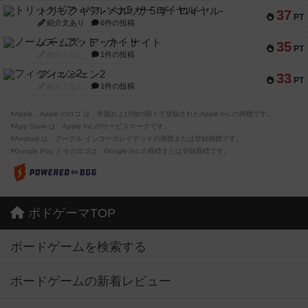
トリックギア - ペルソナ5 ザ・ロイヤル-
37
PT
紹介文あり
6件の投稿
ノームズ・アット・ナイト
35
PT
紹介文なし
1件の投稿
フィッシェン2
33
PT
紹介文なし
1件の投稿
※Apple、Apple のロゴ は、米国および他の国々で登録されたApple Inc.の商標です。
※App Store は、Apple Inc.のサービスマークです。
※Android は、グーグル インコーポレイテッドの商標または登録商標です。
※Google Play とそのロゴは、Google Inc.の商標または登録商標です。
ボドゲーマTOP
ボードゲームを検索する
ボードゲームの新着レビュー