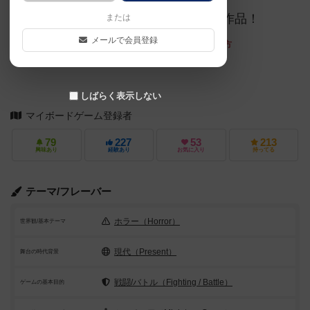
ファンならぜひプレイしてもらいたい作品！
または
メールで会員登録
上記文章の執筆にご協力くださった方
白州
しばらく表示しない
マイボードゲーム登録者
79
227
53
213
興味あり
経験あり
お気に入り
持ってる
テーマ/フレーバー
ホラー（Horror）
世界観/基本テーマ
現代（Present）
舞台の時代背景
戦闘/バトル（Fighting / Battle）
ゲームの基本目的