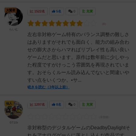
大賢者
1522名
5名
0
充実
らいむ
左右非対称ゲーム特有のバランス調整の難しさ
はありますがそれでも面白く、能力の組み合わ
せの膨大さからハマればリプレイ性も高い良い
ゲームだと思います。原作は数年前に少しやっ
た程度ですがけっこう雰囲気を再現されていま
す。おそらくルール読み込んでないと間違いや
すい点をいくつか。•サ...
続きを読む（3年以上前）
仙人
1297名
8名
0
充実
0710t
非対称型のデジタルゲームのDeadbyDaylightそ
れをアナログゲームに落とし込んだ作品です。