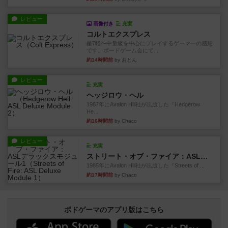
レビュー
画像付き
充実
コルトエクスプレス
星7軽〜中量級を中心にプレイするゲーマーの感想
です。ボードゲーム会にて...
約14時間前
by おとん
レビュー
充実
ヘッジロウ・ヘル
1987年にAvalon Hill社が出版した『Hedgerow
He...
約16時間前
by Chaco
レビュー
充実
ストリート・オブ・ファイア：ASLデラックスモジュール1
1985年にAvalon Hill社が出版した『Streets of ...
約17時間前
by Chaco
ボドゲーマのアプリ版はこちら