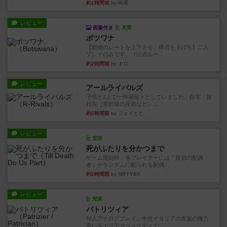
約1時間前
by 鳴屋
レビュー
画像付き
充実
ボツワナ
【動物のレートを上下させ、得点を上げろ】二人
プレイのみです。（公式ルー...
約2時間前
by ネロ
レビュー
アールライバルズ
子供と2人で一時期延々としていました。自宅、旅
行先（新幹線の座席など）...
約2時間前
by ジェイとと
レビュー
充実
死がふたりを分かつまで
ゲーム開始時、各プレイヤーには「最初の配偶
者」がランダムに配られる配偶...
約2時間前
by MIFFYBX
レビュー
充実
パトリツィア
対人アナログプレイ。中世イタリアの貴族の権力
争いをエリアマジョリティで...