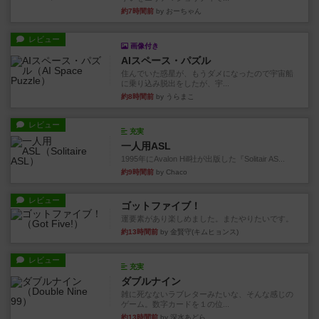
約7時間前
by おーちゃん
レビュー
画像付き
AIスペース・パズル
住んでいた惑星が、もうダメになったので宇宙船
に乗り込み脱出をしたが、宇...
約8時間前
by うらまこ
レビュー
充実
一人用ASL
1995年にAvalon Hill社が出版した『Solitair AS...
約9時間前
by Chaco
レビュー
ゴットファイブ！
運要素があり楽しめました。またやりたいです。
約13時間前
by 金賢守(キムヒョンス)
レビュー
充実
ダブルナイン
雑に死なないラブレターみたいな、そんな感じの
ゲーム。数字カードを１の位...
約13時間前
by 深水あどら