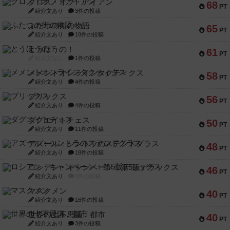
クロス・オブ・アイアン
68
PT
紹介文あり
3件の投稿
ふたつの街の物語
65
PT
紹介文あり
18件の投稿
とうほうの！
61
PT
紹介文なし
1件の投稿
メメントオンラインタクティクス
58
PT
紹介文あり
4件の投稿
ブリックス
56
PT
紹介文あり
4件の投稿
ダグエイトチェス
50
PT
紹介文あり
11件の投稿
アズール：シントラのステンドグラス
48
PT
紹介文あり
18件の投稿
ロシアン・キャンペーン：第5版デラックス
46
PT
紹介文あり
0件の投稿
マスクメン
40
PT
紹介文あり
16件の投稿
世界の七不思議：都市
40
PT
紹介文あり
3件の投稿