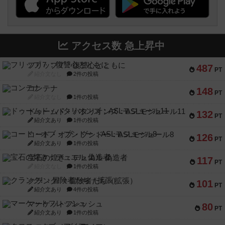
アクセス数 急上昇中
フリップ７：復讐心とともに
487
PT
紹介文なし
2件の投稿
コンテナ
148
PT
紹介文なし
1件の投稿
ドゥームド・バタリオンズ：ASLモジュール11
132
PT
紹介文あり
1件の投稿
コード・オブ・ブシドー：ASLモジュール8
126
PT
紹介文あり
1件の投稿
宝石の煌き：デュエル 偽造者
117
PT
紹介文なし
1件の投稿
クランク! ：冒険者たち（拡張）
101
PT
紹介文あり
4件の投稿
マーケットフレッシュ
80
PT
紹介文あり
1件の投稿