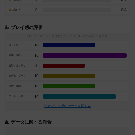
0
0%
1点の人
プレイ感の評価
トグルスイッチを押すとプレイ感（
※
）の投票ができます
10
運・確率
16
戦略・判断力
8
交渉・立ち回り
10
心理戦・ブラフ
10
攻防・戦闘
14
アート・外見
似たプレイ感のゲームを探す→
データに関する報告