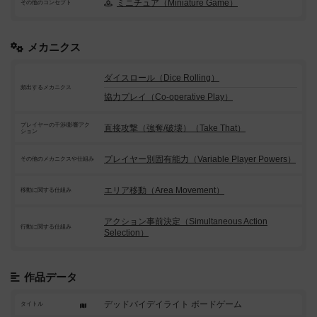
ミニチュア（Miniature Game）
その他のコンセプト
メカニクス
ダイスロール（Dice Rolling）
頻出するメカニクス
協力プレイ（Co-operative Play）
プレイヤーの干渉/影響アク
直接攻撃（強奪/破壊）（Take That）
ション
プレイヤー別固有能力（Variable Player Powers）
その他のメカニクスや仕組み
エリア移動（Area Movement）
移動に関する仕組み
アクション事前決定（Simultaneous Action
行動に関する仕組み
Selection）
作品データ
デッドバイデイライト ボードゲーム
タイトル