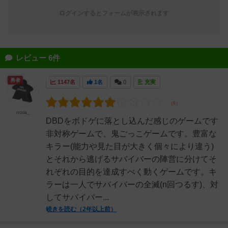
ログインするとフォームが表示されます
レビュー 6件
勇者
1147名
1名
0
充実
nora_
DBDをボドゲに落とし込んだ感じのゲームです
非対称ゲームで、鬼ごっこゲームです。豊富な
キラー(能力や見た目が大きく個々により違う)
とそれから逃げるサバイバーの陣営に分けてそ
れぞれの目的を達成すべく動くゲームです。キ
ラーは一人でサバイバーの全滅(n回つるす)、対
してサバイバー...
続きを読む（2年以上前）