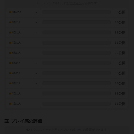
レーティングを行うには
ログイン
が必要です
-
非公開
10点の人
-
非公開
9点の人
-
非公開
8点の人
-
非公開
7点の人
-
非公開
6点の人
-
非公開
5点の人
-
非公開
4点の人
-
非公開
3点の人
-
非公開
2点の人
-
非公開
1点の人
プレイ感の評価
トグルスイッチを押すとプレイ感（
※
）の投票ができます