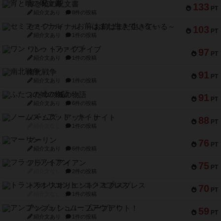
宵と暁の呪文書
133
PT
紹介文あり
8件の投稿
セミファイナル ～お前はまだ生きている～
103
PT
紹介文あり
1件の投稿
ワン・トゥ・ファイブ
97
PT
紹介文あり
1件の投稿
南北戦争
91
PT
紹介文あり
1件の投稿
ふたつの城の物語
91
PT
紹介文あり
6件の投稿
ノームズ・アット・ナイト
88
PT
紹介文なし
1件の投稿
マーリン
76
PT
紹介文あり
6件の投稿
フラットアイアン
75
PT
紹介文なし
2件の投稿
トランスオリエント・エクスプレス
70
PT
紹介文なし
1件の投稿
アンブッシュ！：ムーブアウト！
59
PT
紹介文あり
1件の投稿