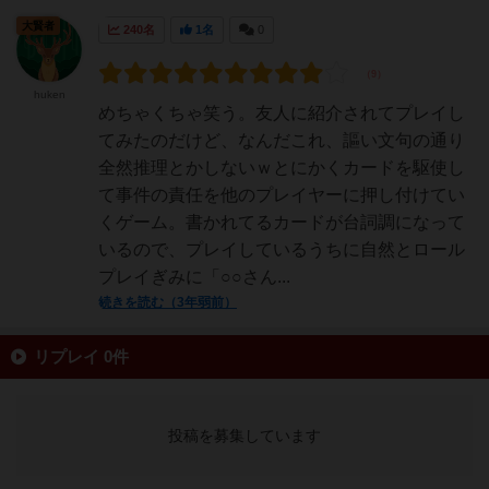
大賢者
240名
1名
0
huken
めちゃくちゃ笑う。友人に紹介されてプレイし
てみたのだけど、なんだこれ、謳い文句の通り
全然推理とかしないｗとにかくカードを駆使し
て事件の責任を他のプレイヤーに押し付けてい
くゲーム。書かれてるカードが台詞調になって
いるので、プレイしているうちに自然とロール
プレイぎみに「○○さん...
続きを読む（3年弱前）
リプレイ 0件
投稿を募集しています