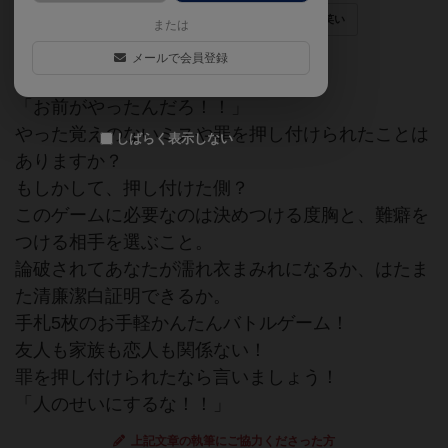
犯人探し
口論
ロールプレイ
笑い
または
ボドゲフリマ14三宮
メールで会員登録
「お前がやったんだろ！！」
やった覚えのないミスや罪を押し付けられたことは
しばらく表示しない
ありますか？
もしかして、押し付けた側？
このゲームに必要なのは決めつける度胸と、難癖を
つける相手を選ぶこと。
論破されてあなたが濡れ衣まみれになるか、はたま
た清廉潔白証明できるか。
手札5枚のお手軽かんたんバトルゲーム！
友人も家族も恋人も関係ない！
罪を押し付けられたなら言いましょう！
「人のせいにするな！！」
上記文章の執筆にご協力くださった方