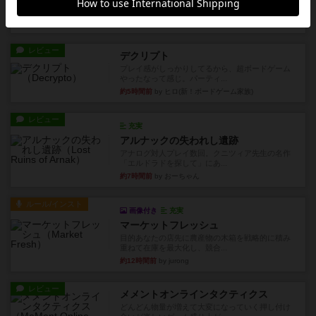
点で良かった点と悪か...
約4時間前
by オグランド（Oguland）
レビュー
デクリプト
プレイ感がしっかりしてるから、超ボードゲーム
やったなって感じ。パーティ...
約5時間前
by ヒロ(新！ボードゲーム家族)
レビュー
充実
アルナックの失われし遺跡
アナログ対人プレイ数回。クニツィア先生の名作
「エルドラドを探して」にあ...
約7時間前
by おーちゃん
ルール/インスト
画像付き
充実
マーケットフレッシュ
目的あなたの店先に農産物の木箱を戦略的に積み
重ねて在庫を最大化し、競合...
約12時間前
by jurong
レビュー
メメントオンラインタクティクス
どんどん物量が増えて大変になっていく押し付け