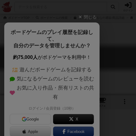
ログイン
閉じる
ボドゲーマTOP
ボードゲームの検索
人のせいにするなの通販/商品詳細
ボードゲームのプレイ履歴を記録し
て、
自分のデータを管理しませんか？
人のせいにするな
約75,000人
がボドゲーマを利用中！
Hitono Seini Suruna
遊んだボードゲームを記録する
気になるゲームのレビューを読む
お気に入り作品・所有リストの共
有
2
1
1
1
トップ
画像
動画
レビュー
カフェ
ログイン / 会員登録（10秒）
Google
X
責任をなすりつけろ！
Apple
Facebook