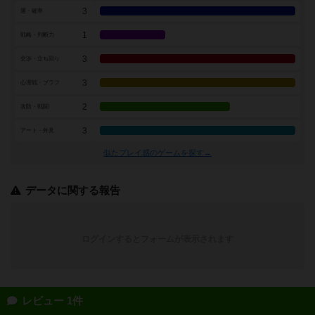
3
運・確率
1
戦略・判断力
3
交渉・立ち回り
3
心理戦・ブラフ
2
攻防・戦闘
3
アート・外見
似たプレイ感のゲームを探す→
データに関する報告
ログインするとフォームが表示されます
レビュー 1件