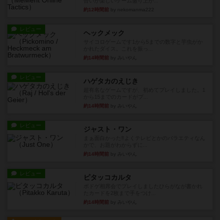
合いが楽しいゲーム盛り上が...
約12時間前
by nekomanma222
レビュー
ヘックメック
サイコロゲームです1から5までの数字と芋虫がか
かれたダイス。これを振っ...
約14時間前
by みいやん
レビュー
ハゲタカのえじき
超有名なゲームですが、初めてプレイしました。1
から15までのカードがプ...
約14時間前
by みいやん
レビュー
ジャスト・ワン
まぁ面白かった‼️よくテレビとかのバラエティなん
かで、お題がわからずに...
約14時間前
by みいやん
レビュー
ピタッコカルタ
ボドゲ相席会でプレイしましたひらがなが書かれ
たカードを2枚まで手をつけ...
約14時間前
by みいやん