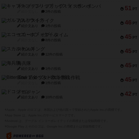
キャプテン・フリップ：イスラ・ボンバ
51
PT
紹介文なし
2件の投稿
ガルフストライク
46
PT
紹介文あり
1件の投稿
エコーズ・オブ・タイム
45
PT
紹介文なし
8件の投稿
スカルキング
45
PT
紹介文あり
12件の投稿
海兵隊
45
PT
紹介文あり
1件の投稿
Bitter End ブタペスト救出作戦
45
PT
紹介文なし
1件の投稿
ドコジャン
42
PT
紹介文あり
10件の投稿
※Apple、Apple のロゴ は、米国および他の国々で登録されたApple Inc.の商標です。
※App Store は、Apple Inc.のサービスマークです。
※Android は、グーグル インコーポレイテッドの商標または登録商標です。
※Google Play とそのロゴは、Google Inc.の商標または登録商標です。