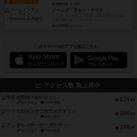
ルール/インスト
画像付き
充実
ノームズ・アット・ナイト
ベネボレンス女王は、忠実な臣民を称えるための
祝宴を開こうとしています。...
約15時間前
by jurong
ボドゲーマのアプリ版はこちら
アクセス数 急上昇中
無限まちがいさがし
574
PT
紹介文あり
2件の投稿
リワイルド：サウスアメリカ
389
PT
紹介文なし
2件の投稿
アンダー・ザ・テーブラー
378
PT
紹介文あり
1件の投稿