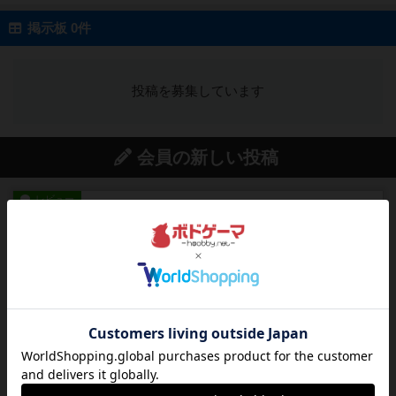
掲示板 0件
投稿を募集しています
会員の新しい投稿
レビュー
街コロ通
街コロとの違いは初めから二つサイコロを振れる
など、少しの違いはあるけれ...
約3時間前
by くみ
戦略やコツ
ニューオールド
ゲーム終了時に、「オールドカードとニューカー
ドのどちらもある」 状態に...
約4時間前
by オグランド（Oguland）
レビュー
ニューオールド
ボードゲームを1,000個以上持っているユーザー視