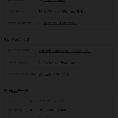
戦闘/バトル（Fighting / Battle）
ゲームの基本目的
探偵/刑事（Detective）
主要登場人物/職業や生物
メカニクス
プレイヤーの干渉/影響アク
直接攻撃（強奪/破壊）（Take That）
ション
リアルタイム（Real-time）
行動に関する仕組み
割り込み（Interrupts）
その他のメカニクスや仕組み
作品データ
人のせいにするな
タイトル
Hitono Seini Suruna
原題・英題表記