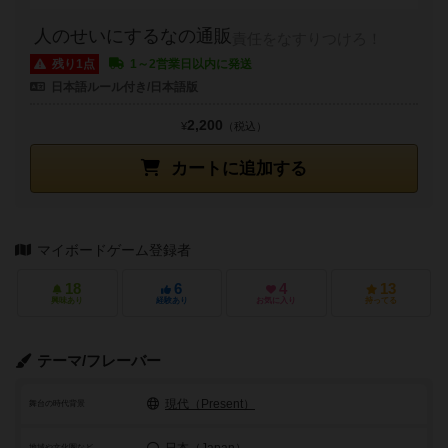
人のせいにするなの通販
責任をなすりつけろ！
残り1点
1～2営業日以内に発送
日本語ルール付き/日本語版
2,200
¥
（税込）
カートに追加する
マイボードゲーム登録者
18
6
4
13
興味あり
経験あり
お気に入り
持ってる
テーマ/フレーバー
現代（Present）
舞台の時代背景
日本（Japan）
地域や文化圏など