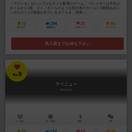
『アクシオ』はシンプルなタイル配置のゲーム。 プレイヤーは手札の
タイルから1枚、ドミノタイルのような長方形のタイルに5種類あるシ
ンボルのうち2個描かれているタイルを、四角い...
72
194
25
86
興味あり
経験あり
お気に入り
持ってる
再入荷までお待ち下さい
9
No.
アベニュー
Avenue
1～10人
15～30分
8歳～
2件
20
134
24
35