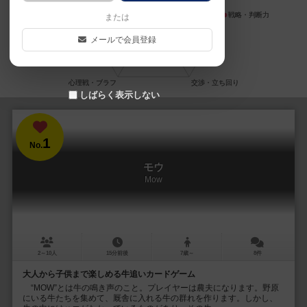
または
メールで会員登録
しばらく表示しない
1
No.
モウ
Mow
2～10人
15分前後
7歳～
8件
大人から子供まで楽しめる牛追いカードゲーム
“MOW”とは牛の鳴き声のこと。プレイヤーは農夫になります。野原
にいる牛たちを集めて、厩舎に入れる牛の群れを作ります。しかし、