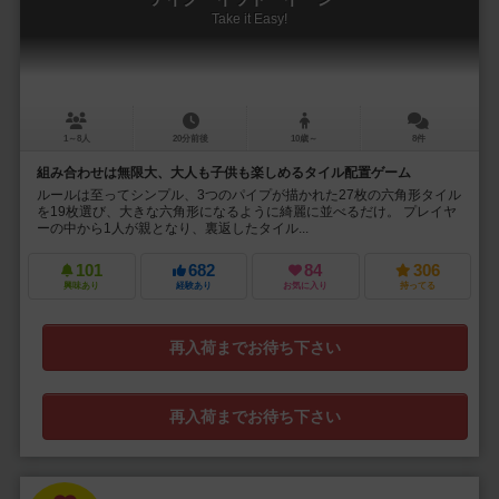
Take it Easy!
1～8人
20分前後
10歳～
8件
組み合わせは無限大、大人も子供も楽しめるタイル配置ゲーム
ルールは至ってシンプル、3つのパイプが描かれた27枚の六角形タイル
を19枚選び、大きな六角形になるように綺麗に並べるだけ。 プレイヤ
ーの中から1人が親となり、裏返したタイル...
101
682
84
306
興味あり
経験あり
お気に入り
持ってる
再入荷までお待ち下さい
再入荷までお待ち下さい