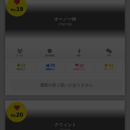
19
No.
オーノー99
O'NO 99
2～8人
30分前後
7歳～
6件
17
70
10
61
興味あり
経験あり
お気に入り
持ってる
通販の取り扱いがありません
20
No.
クウィント