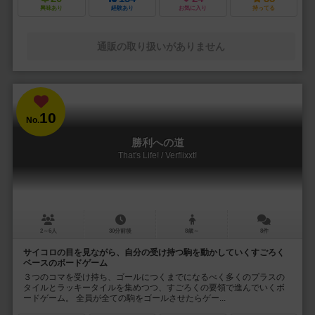
興味あり
経験あり
お気に入り
持ってる
通販の取り扱いがありません
10
No.
勝利への道
That's Life! / Verflixxt!
2～6人
30分前後
8歳～
8件
サイコロの目を見ながら、自分の受け持つ駒を動かしていくすごろく
ベースのボードゲーム
３つのコマを受け持ち、ゴールにつくまでになるべく多くのプラスの
タイルとラッキータイルを集めつつ、すごろくの要領で進んでいくボ
ードゲーム。 全員が全ての駒をゴールさせたらゲー...