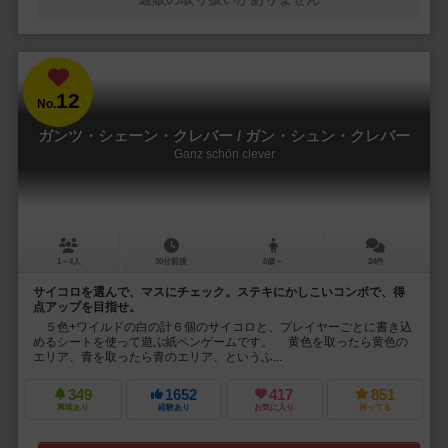
12
No.
ガンツ・シェーン・クレバー / ガン・シュン・クレバー
Ganz schön clever
1～4人
30分前後
8歳～
24件
サイコロを選んで、マスにチェック。ステキにかしこいコンボで、得
点アップを目指せ。
５色+ワイルドの白の計６個のサイコロと、プレイヤーごとに書き込
めるシートを使って遊ぶ紙ペンゲームです。 黄色を取ったら黄色の
エリア、青を取ったら青のエリア、というふ...
349
1652
417
851
興味あり
経験あり
お気に入り
持ってる