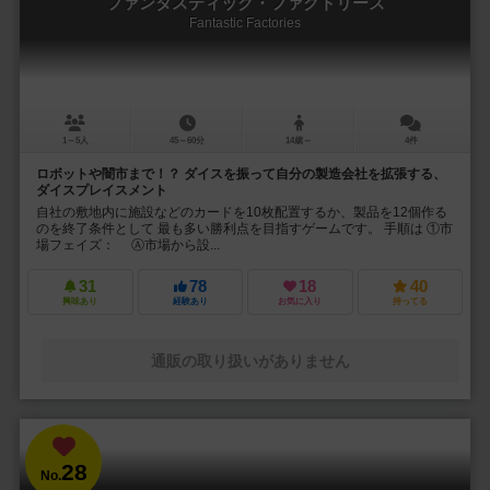
ファンタスティック・ファクトリーズ
Fantastic Factories
1～5人
45～60分
14歳～
4件
ロボットや闇市まで！？ ダイスを振って自分の製造会社を拡張する、
ダイスプレイスメント
自社の敷地内に施設などのカードを10枚配置するか、製品を12個作る
のを終了条件として 最も多い勝利点を目指すゲームです。 手順は ①市
場フェイズ： Ⓐ市場から設...
31
78
18
40
興味あり
経験あり
お気に入り
持ってる
通販の取り扱いがありません
28
No.