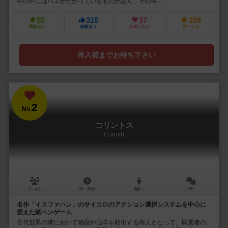
牛の中にはハエがたかっているものがあり、その牛...
55
315
37
226
興味あり
経験あり
お気に入り
持ってる
再入荷までお待ち下さい
2
No.
コリントス
Corinth
2～4人
20～30分
8歳～
6件
名作「イスファハン」のサイコロのアクション選択システムを中心に
据えた紙ペンゲーム
古代世界の港において物品や山羊を取引する商人となって、同業者の