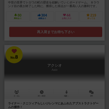
中世の世界でトロワの町の歴史を紐解いていくボードゲーム。 ８ラウ
ンド目の夜が終了した時に、獲得した得点が一番高い人の勝利です。
80
304
44
219
興味あり
経験あり
お気に入り
持ってる
再入荷までお待ち下さい
8
No.
アクシオ
Axio
2～4人
20～40分
8歳～
3件
ライナー・クニツィアらしいジレンマにあふれたアブストラクトゲー
ムの傑作！