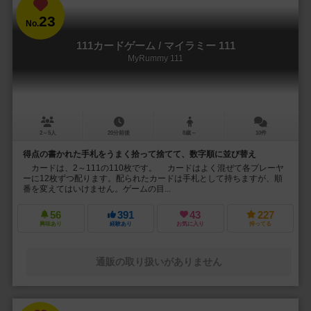
23
No.
111カードゲーム / マイラミー 111
MyRummy 111
2～5人
20分前後
8歳～
10件
得点の書かれた手札をうまく拾って捨てて、数字順に並び替え
カードは、2～111の110枚です。 カードはよく混ぜて各プレーヤ
ーに12枚ずつ配ります。配られたカードは手札として持ちますが、順
番を変えてはいけません。ゲームの目...
56
391
43
227
興味あり
経験あり
お気に入り
持ってる
通販の取り扱いがありません