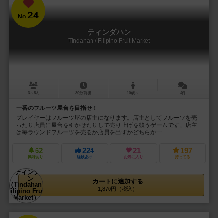
24
No.
ティンダハン
Tindahan / Filipino Fruit Market
3～5人
30分前後
10歳～
4件
一番のフルーツ屋台を目指せ！
プレイヤーはフルーツ屋の店主になります。店主としてフルーツを売
ったり店員に屋台を引かせたりして売り上げを競うゲームです。店主
は毎ラウンドフルーツを売るか店員を出すかどちらか一...
62
224
21
197
興味あり
経験あり
お気に入り
持ってる
カートに追加する
1,870円（税込）