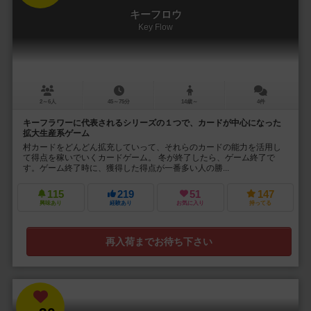
キーフロウ
Key Flow
2～6人
45～75分
14歳～
4件
キーフラワーに代表されるシリーズの１つで、カードが中心になった
拡大生産系ゲーム
村カードをどんどん拡充していって、それらのカードの能力を活用し
て得点を稼いでいくカードゲーム。 冬が終了したら、ゲーム終了で
す。ゲーム終了時に、獲得した得点が一番多い人の勝...
115
219
51
147
興味あり
経験あり
お気に入り
持ってる
再入荷までお待ち下さい