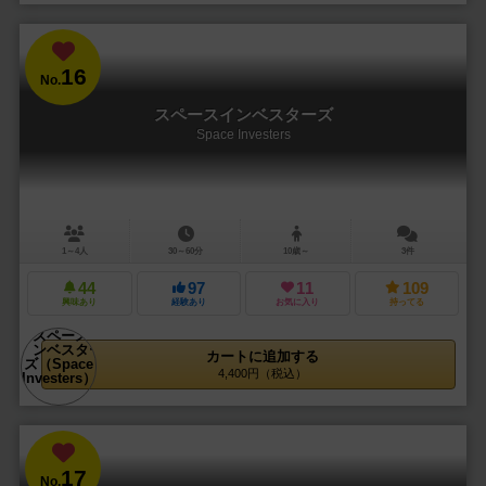
16
No.
スペースインベスターズ
Space Investers
1～4人
30～60分
10歳～
3件
44
97
11
109
興味あり
経験あり
お気に入り
持ってる
カートに追加する
4,400円（税込）
17
No.