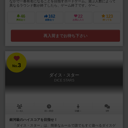
なかで一番有名になることを目指すボードゲーム。遊ぶ人数によって
異なるラウンド数が終了したら、ゲーム終了です。ゲー...
46
162
22
123
興味あり
経験あり
お気に入り
持ってる
再入荷までお待ち下さい
3
No.
ダイス・スター
DICE STARS
1～4人
15～25分
10歳～
5件
銀河級のハイスコアを目指せ！
「ダイス・スター」は、簡単なルールで誰でもすぐ遊べるダイスゲ