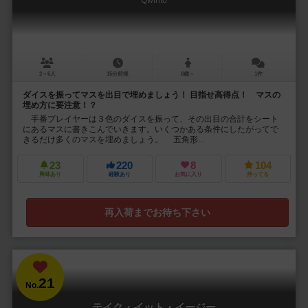
Qwinto
2～6人
15分前後
8歳～
1件
ダイスを振ってマスを出目で埋めましょう！ 目指せ高得点！ マスの
埋め方に要注意！？
手番プレイヤーは３色のダイスを振って、その出目の合計をシート
にあるマスに書きこんでいきます。いくつかある条件にしたがってで
きるだけ多くのマスを埋めましょう。 五角形...
23
220
8
104
興味あり
経験あり
お気に入り
持ってる
再入荷までお待ち下さい
21
No.
テイク・イット・イージー