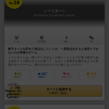
18
No.
ノーリターン
No Return: Es gibt kein Zurück!
2～4人
30分前後
8歳～
5件
数字タイルを貯めて得点化していくが、一度得点化すると後戻りでき
ないのが特徴のゲーム
ノーリターンは、特にテーマはなく６色１～１１までが各２枚ずつあ
る合計１３２枚のタイルを使って、なるべく高得点を稼げるように目
指すボードゲーム。袋のなかのタイルが無くなったラウ...
91
387
41
173
興味あり
経験あり
お気に入り
持ってる
カートに追加する
3,960円（税込）