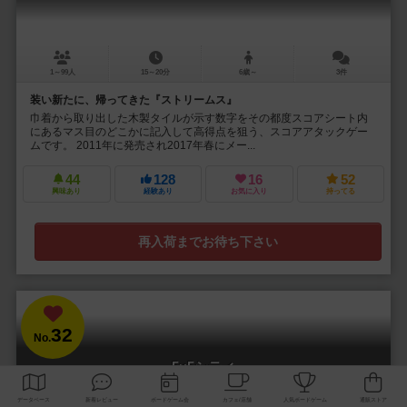
1～99人
15～20分
6歳～
3件
装い新たに、帰ってきた『ストリームス』
巾着から取り出した木製タイルが示す数字をその都度スコアシート内
にあるマス目のどこかに記入して高得点を狙う、スコアアタックゲー
ムです。 2011年に発売され2017年春にメー...
44
128
16
52
興味あり
経験あり
お気に入り
持ってる
再入荷までお待ち下さい
32
No.
5×5シティ
Go Go City