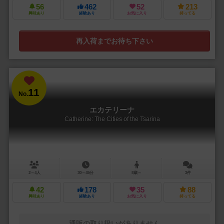
56
462
52
213
興味あり
経験あり
お気に入り
持ってる
再入荷までお待ち下さい
11
No.
エカテリーナ
Catherine: The Cities of the Tsarina
2～4人
30～45分
8歳～
3件
42
178
35
88
興味あり
経験あり
お気に入り
持ってる
通販の取り扱いがありません