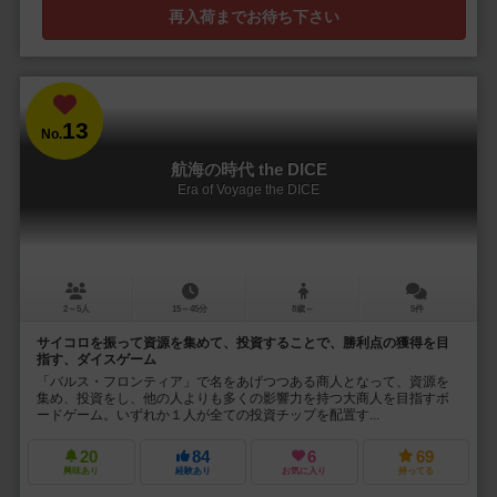
再入荷までお待ち下さい
13
No.
航海の時代 the DICE
Era of Voyage the DICE
2～5人
15～45分
8歳～
5件
サイコロを振って資源を集めて、投資することで、勝利点の獲得を目
指す、ダイスゲーム
「バルス・フロンティア」で名をあげつつある商人となって、資源を
集め、投資をし、他の人よりも多くの影響力を持つ大商人を目指すボ
ードゲーム。いずれか１人が全ての投資チップを配置す...
20
84
6
69
興味あり
経験あり
お気に入り
持ってる