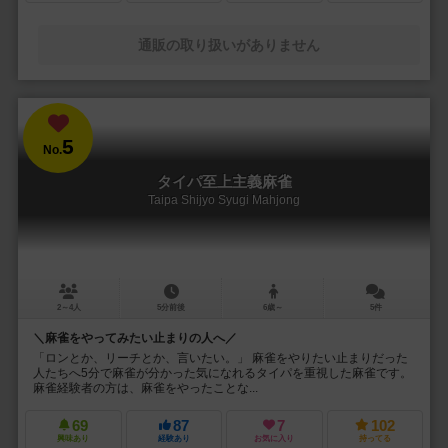
通販の取り扱いがありません
5
No.
タイパ至上主義麻雀
Taipa Shijyo Syugi Mahjong
2～4人
5分前後
6歳～
5件
＼麻雀をやってみたい止まりの人へ／
「ロンとか、リーチとか、言いたい。」 麻雀をやりたい止まりだった
人たちへ5分で麻雀が分かった気になれるタイパを重視した麻雀です。
麻雀経験者の方は、麻雀をやったことな...
69
87
7
102
興味あり
経験あり
お気に入り
持ってる