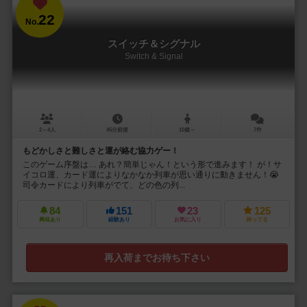
22
No.
スイッチ＆シグナル
Switch & Signal
2～4人
45分前後
10歳～
7件
もどかしさと難しさと運が絡む協力ゲー！
このゲーム序盤は… あれ？簡単じゃん！という形で進みます！ が！サ
イコロ運、カード運によりなかなか列車が思い通りに動きません！😭
司令カードにより列車がでて、どの色の列...
84
151
23
125
興味あり
経験あり
お気に入り
持ってる
再入荷までお待ち下さい