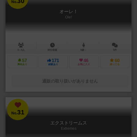
30
No.
オーレ！
Ole!
3～8人
30分前後
8歳～
5件
57
171
46
60
興味あり
経験あり
お気に入り
持ってる
通販の取り扱いがありません
31
No.
エクストリームス
Extremes