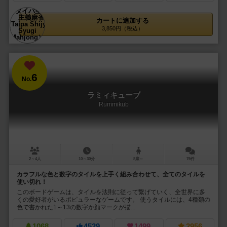
カートに追加する
3,850円（税込）
6
No.
ラミィキューブ
Rummikub
2～4人
10～30分
8歳～
76件
カラフルな色と数字のタイルを上手く組み合わせて、全てのタイルを
使い切れ！
このボードゲームは、タイルを法則に従って繋げていく、全世界に多
くの愛好者がいるポピュラーなゲームです。 使うタイルには、4種類の
色で書かれた1～13の数字か顔マークが描...
1068
4529
1499
2956