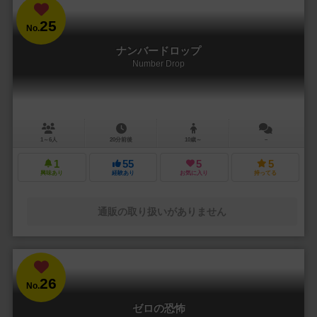
25
No.
ナンバードロップ
Number Drop
1～6人
20分前後
10歳～
－
1
55
5
5
興味あり
経験あり
お気に入り
持ってる
通販の取り扱いがありません
26
No.
ゼロの恐怖