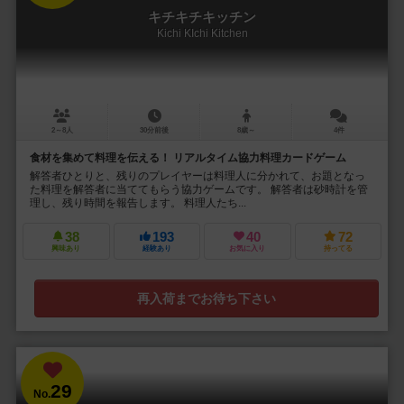
キチキチキッチン
Kichi KIchi Kitchen
2～8人
30分前後
8歳～
4件
食材を集めて料理を伝える！ リアルタイム協力料理カードゲーム
解答者ひとりと、残りのプレイヤーは料理人に分かれて、お題となっ
た料理を解答者に当ててもらう協力ゲームです。 解答者は砂時計を管
理し、残り時間を報告します。 料理人たち...
38
193
40
72
興味あり
経験あり
お気に入り
持ってる
再入荷までお待ち下さい
29
No.