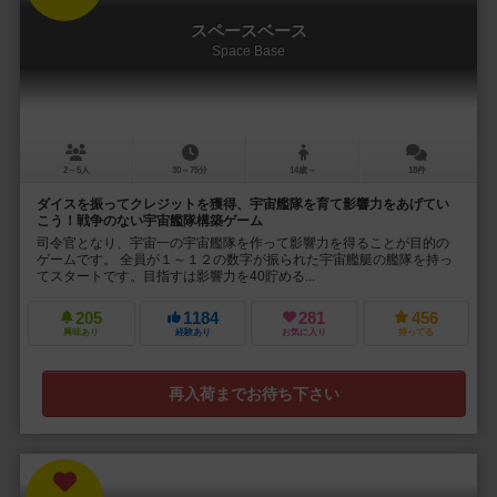
スペースベース
Space Base
2～5人
30～75分
14歳～
18件
ダイスを振ってクレジットを獲得、宇宙艦隊を育て影響力をあげてい
こう！戦争のない宇宙艦隊構築ゲーム
司令官となり、宇宙一の宇宙艦隊を作って影響力を得ることが目的の
ゲームです。 全員が１～１２の数字が振られた宇宙艦艇の艦隊を持っ
てスタートです。目指すは影響力を40貯める...
205
1184
281
456
興味あり
経験あり
お気に入り
持ってる
再入荷までお待ち下さい