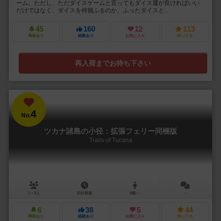
ーム。ただし、ただダイスゲームと言ってもダイス運が良ければいい
だけではなく、ダイスを何個ふるのか、ふったダイスと...
45
160
12
113
興味あり
経験あり
お気に入り
持ってる
再入荷までお待ち下さい
4
No.
ツカナ諸島の小径：拡張フェリー同梱版
Trails of Tucana
1～8人
15分前後
8歳～
－
6
38
5
44
興味あり
経験あり
お気に入り
持ってる