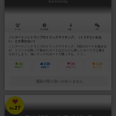
Null & Nichtig
3～5人
30分前後
8歳～
3件
ノンスートノントランプのトリックテイキング。（トリテといわな
い、とか言わない）
ノンスートノントランプのトリックテイキング。5色のカードを集める
が、トリックを取って集めたカードはどんどん新しいカードで上書き
されてしまう。強いランクのカードで勝っても、トリ...
43
238
39
119
興味あり
経験あり
お気に入り
持ってる
通販の取り扱いがありません
27
No.