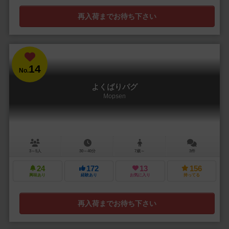
再入荷までお待ち下さい
14
No.
よくばりパグ
Mopsen
3～5人
30～40分
7歳～
3件
24
172
13
156
興味あり
経験あり
お気に入り
持ってる
再入荷までお待ち下さい