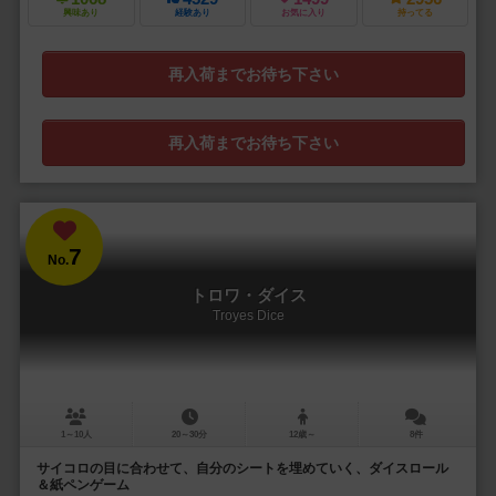
興味あり
経験あり
お気に入り
持ってる
再入荷までお待ち下さい
再入荷までお待ち下さい
7
No.
トロワ・ダイス
Troyes Dice
1～10人
20～30分
12歳～
8件
サイコロの目に合わせて、自分のシートを埋めていく、ダイスロール
＆紙ペンゲーム