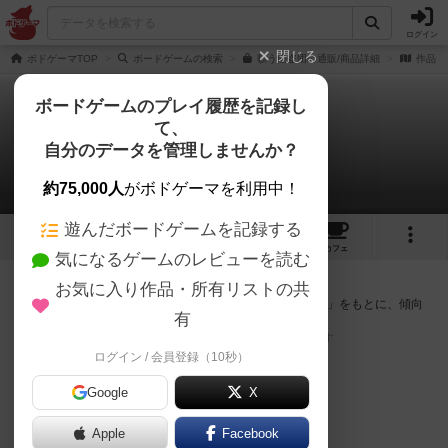
ログイン
閉じる
ボドゲーマTOP
ボードゲームの検索
歌う怪盗団の通販/商品詳細
作品デ
ボードゲームのプレイ履歴を記録し
て、
歌う怪盗団
自分のデータを管理しませんか？
次のおすすめボードゲーム
約75,000人
がボドゲーマを利用中！
遊んだボードゲームを記録する
2
1
7
トップ
画像
動画
レビュー
カフェ
気になるゲームのレビューを読む
『歌う怪盗団』が好きな方へのおすすめ
お気に入り作品・所有リストの共
このゲームのトップページで投票された「プレイ感の評価」をもとに、傾向
有
が近いボードゲームをランキング形式で紹介します。
※リストには一定の投票数がある作品のみを表示しています
ログイン / 会員登録（10秒）
Google
X
Apple
Facebook