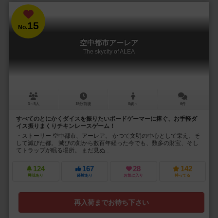
15
No.
空中都市アーレア
The skycity of ALEA
3～5人
15分前後
8歳～
6件
すべてのとにかくダイスを振りたいボードゲーマーに捧ぐ、お手軽ダ
イス振りまくりチキンレースゲーム！
・ストーリー 空中都市、アーレア。 かつて文明の中心として栄え、そ
して滅びた都。 滅びの刻から数百年経った今でも、数多の財宝、そし
てトラップが眠る場所。 まだ見ぬ...
124
167
28
142
興味あり
経験あり
お気に入り
持ってる
再入荷までお待ち下さい