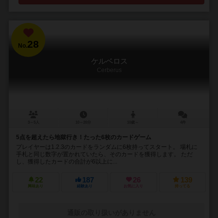
28
No.
ケルベロス
Cerberus
3～5人
10～20分
10歳～
4件
5点を超えたら地獄行き！たった6枚のカードゲーム
プレイヤーは1.2.3のカードをランダムに6枚持ってスタート。 場札に
手札と同じ数字が置かれていたら、そのカードを獲得します。 ただ
し、獲得したカードの合計が6以上に...
22
187
26
139
興味あり
経験あり
お気に入り
持ってる
通販の取り扱いがありません