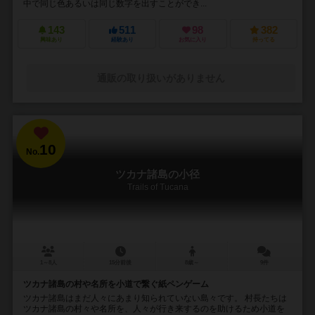
中で同じ色あるいは同じ数字を出すことができ...
143
511
98
382
興味あり
経験あり
お気に入り
持ってる
通販の取り扱いがありません
10
No.
ツカナ諸島の小径
Trails of Tucana
1～8人
15分前後
8歳～
9件
ツカナ諸島の村や名所を小道で繋ぐ紙ペンゲーム
ツカナ諸島はまだ人々にあまり知られていない島々です。 村長たちは
ツカナ諸島の村々や名所を、人々が行き来するのを助けるため小道を