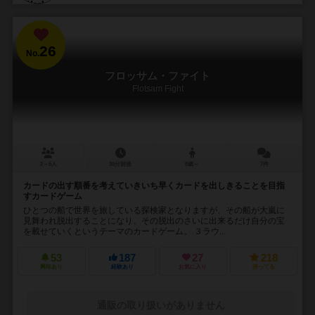
26
No.
フロッサム・ファイト
Flotsam Fight
2～6人
30分前後
8歳～
7件
カードの出す順番を考えていきいち早くカードを出しきることを目指
すカードゲーム
ひとつの船で世界を旅している探検家となりますが、その船が大嵐に
見舞われ脱出することになり、その脱出のさいに出来るだけ自分の宝
を載せていくというテーマのカードゲーム。 ３ラウ...
53
187
27
218
興味あり
経験あり
お気に入り
持ってる
通販の取り扱いがありません