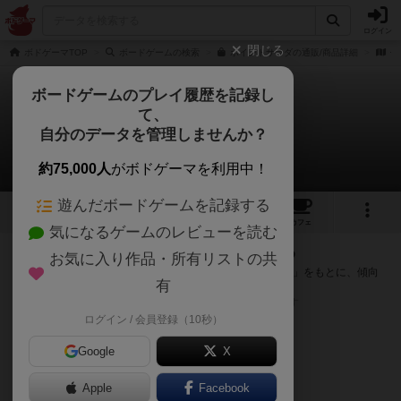
ログイン
閉じる
ボドゲーマTOP
ボードゲームの検索
ポイントサラダの通販/商品詳細
作
ボードゲームのプレイ履歴を記録し
て、
ポイント・サラダ
自分のデータを管理しませんか？
次のおすすめボードゲーム
約75,000人
がボドゲーマを利用中！
遊んだボードゲームを記録する
4
1
13
72
トップ
画像
動画
レビュー
カフェ
気になるゲームのレビューを読む
『ポイント・サラダ』が好きな方へのおすすめ
お気に入り作品・所有リストの共
このゲームのトップページで投票された「プレイ感の評価」をもとに、傾向
有
が近いボードゲームをランキング形式で紹介します。
※リストには一定の投票数がある作品のみを表示しています
ログイン / 会員登録（10秒）
Google
X
Apple
Facebook