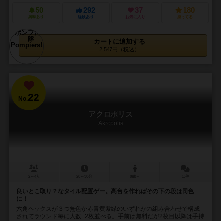
50
292
37
180
興味あり
経験あり
お気に入り
持ってる
カートに追加する
2,547円（税込）
22
No.
アクロポリス
Akropolis
2～4人
20～30分
8歳～
10件
良いとこ取り？なタイル配置ゲー。高台を作ればその下の段は同色
に！
六角ヘックスが３つ無色か赤青黄紫緑のいずれかの組み合わせで構成
されてラウンド毎に人数+2枚並べる。手前は無料だが2枚目以降は手持