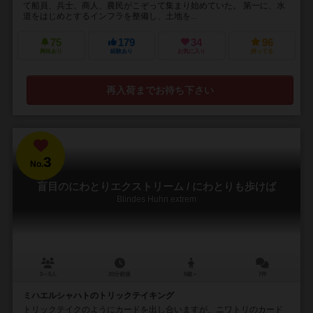
て船員、兵士、商人、農民がこぞって集まり始めていた。 第一に、水
道をはじめとするインフラを整備し、土地を...
75
179
34
96
興味あり
経験あり
お気に入り
持ってる
再入荷までお待ち下さい
3
No.
盲目のにわとりエクストリーム / にわとりも歩けば
Blindes Huhn extrem
3～5人
20分前後
8歳～
7件
ミハエルシャハトのトリックテイキング
トリックテイクのようにカードを出し合いますが、ニワトリのカード