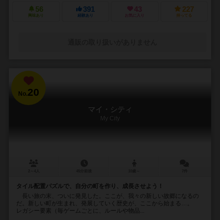
56
391
43
227
興味あり
経験あり
お気に入り
持ってる
通販の取り扱いがありません
20
No.
マイ・シティ
My City
2～4人
45分前後
10歳～
7件
タイル配置パズルで、自分の町を作り、成長させよう！
長い旅の末、ついに発見した。ここが、我々の新しい故郷になるの
だ。新しい町が生まれ、発展していく歴史が、ここから始まる…。
レガシー要素（毎ゲームごとに、ルールや物品...