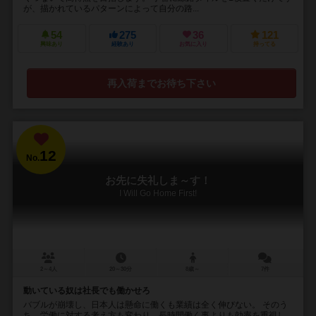
が、描かれているパターンによって自分の路...
54
275
36
121
興味あり
経験あり
お気に入り
持ってる
再入荷までお待ち下さい
12
No.
お先に失礼しま～す！
I Will Go Home First!
2～4人
20～30分
8歳～
7件
動いている奴は社長でも働かせろ
バブルが崩壊し、日本人は懸命に働くも業績は全く伸びない。 そのう
ち、労働に対する考え方も変わり、長時間働く事よりも効率を重視し