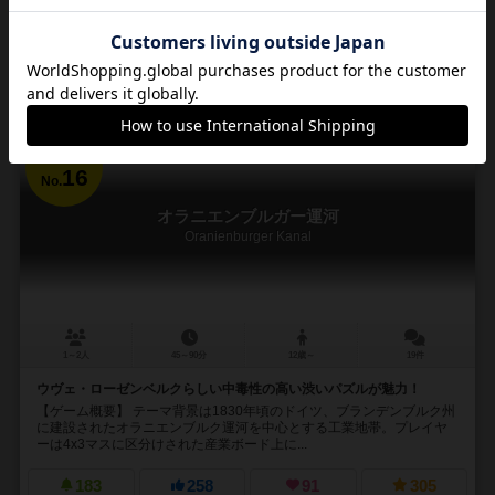
興味あり
経験あり
お気に入り
持ってる
通販の取り扱いがありません
16
No.
オラニエンブルガー運河
Oranienburger Kanal
1～2人
45～90分
12歳～
19件
ウヴェ・ローゼンベルクらしい中毒性の高い渋いパズルが魅力！
【ゲーム概要】 テーマ背景は1830年頃のドイツ、ブランデンブルク州
に建設されたオラニエンブルク運河を中心とする工業地帯。プレイヤ
ーは4x3マスに区分けされた産業ボード上に...
183
258
91
305