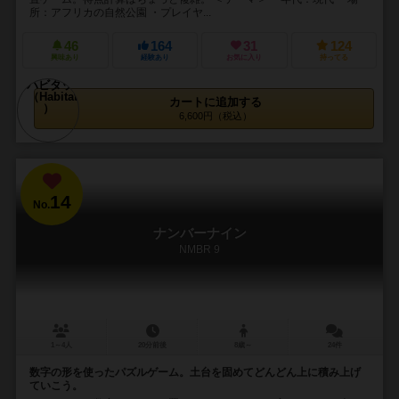
所：アフリカの自然公園 ・プレイヤ...
46
164
31
124
興味あり
経験あり
お気に入り
持ってる
カートに追加する
6,600円（税込）
14
No.
ナンバーナイン
NMBR 9
1～4人
20分前後
8歳～
24件
数字の形を使ったパズルゲーム。土台を固めてどんどん上に積み上げ
ていこう。