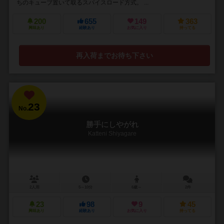
ちのキューブ置いて取るスパイスロード方式。 ...
200
655
149
363
興味あり
経験あり
お気に入り
持ってる
再入荷までお待ち下さい
23
No.
勝手にしやがれ
Katteni Shiyagare
2人用
5～10分
6歳～
2件
23
98
9
45
興味あり
経験あり
お気に入り
持ってる