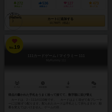
272
536
127
473
興味あり
経験あり
お気に入り
持ってる
カートに追加する
10,780円（税込）
19
No.
111カードゲーム / マイラミー 111
MyRummy 111
2～5人
20分前後
8歳～
10件
得点の書かれた手札をうまく拾って捨てて、数字順に並び替え
カードは、2～111の110枚です。 カードはよく混ぜて各プレーヤ
ーに12枚ずつ配ります。配られたカードは手札として持ちますが、順
番を変えてはいけません。ゲームの目...