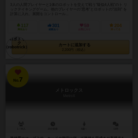
3人の人間プレイヤーと1体のロボットを交えて戦う”疑似4人戦”のト リ
ックテイキングゲーム。他のプレイヤーの”思考”とロボットの”法則” を
計算に入れ、展開をコントロール...
117
301
59
204
興味あり
経験あり
お気に入り
持ってる
カートに追加する
2,200円（税込）
7
No.
メトロックス
MetroX
1～99人
20分前後
8歳～
13件