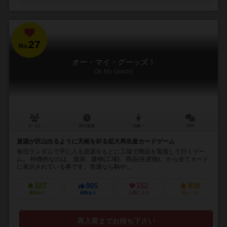
27
No.
オー・マイ・グーッズ！
Oh My Goods!
2～4人
30分前後
10歳～
19件
資源が沢山出るように天候を祈る拡大再生産カードゲーム
毎日ランダムで手に入る資源をもとに工場で商品を製造して行くゲー
ム。 特徴的なのは、資源、建物(工場)、商品(生産物)、から全てカード
に表示されている事です。普通なら駒や...
187
865
152
838
興味あり
経験あり
お気に入り
持ってる
再入荷までお待ち下さい