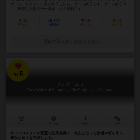
ゲーム。８ラウンド目が終了したら、ゲーム終了です。ゲーム終了時
に、獲得した得点が一番多い人の勝利です。
44
107
19
89
興味あり
経験あり
お気に入り
持ってる
通販の取り扱いがありません
5
No.
ブルゴーニュ
The Castles of Burgundy / Die Burgen von Burgund
2～4人
30～90分
12歳～
24件
サイコロ＆タイル配置で効果発動！ 城主となって牧場や町を作り、
豊かな国土を完成しよう。