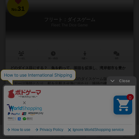
31
No.
フリート：ダイスゲーム
Fleet: The Dice Game
1～4人
30～45分
8歳～
5件
どのダイス目にする？ 魚を釣って、埠頭を拡張し、湾岸都市を豊か
にする、港町運営ダイスゲーム
いくつか出ている「フリート」シリーズのダイスゲーム版です。 プレ
イヤーは漁師となり、船を出航させ漁に出たり、埠頭の建物を発展さ
せたり、 獲得したコインを追加ダイスや特...
104
188
65
163
興味あり
経験あり
お気に入り
持ってる
通販の取り扱いがありません