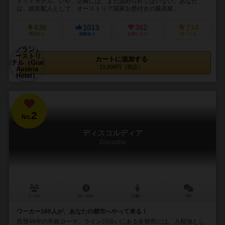
トリアホテル。いや、正確には、まだ認められてはいない。あなた
は、総支配人として、オーストリア国家お墨付きの最高級...
639
1013
362
714
興味あり
経験あり
お気に入り
持ってる
カートに追加する
11,000円（税込）
2
No.
ディスコルディア
Discordia
1～4人
60～90分
12歳～
6件
ワーカー160人が、あなたの都市へやって来る！
西暦49年の帝政ローマ。ライン川沿いにある各都市には、入植地とし