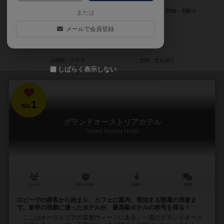
または
メールで会員登録
しばらく表示しない
1
No.
グランドオーストリアホテル
Grand Austria Hotel
2～4人
60～120分
12歳～
24件
ロビーでの接客から始まり、カフェに案内、宿泊する部屋の用意ま
で。皇帝の視察に適ったホテルが、最高級ホテルの称号を得る！
ここはオーストリアの首都ウィーンにある、一流のグランドオース