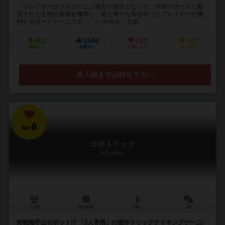
プレイヤーはブルゴーニュ地方の領主となって、中央のボードに配
置された土地や資源を獲得し、最も豊かな街を作ったプレイヤーが勝
利するボードゲームです。 いわゆる「大箱」...
651
1549
518
747
興味あり
経験あり
お気に入り
持ってる
再入荷までお待ち下さい
6
No.
ロボトリック
robotrick
3人用
30分前後
10歳～
4件
対戦相手はロボット!? 「3人専用」の傑作トリックテイキングゲーム!