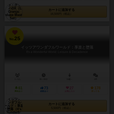
カートに追加する
16,500円（税込）
25
No.
イッツアワンダフルワールド：享楽と堕落
It's a Wonderful World: Leisure & Decadence
1～5人
30～60分
14歳～
2件
61
73
27
178
興味あり
経験あり
お気に入り
持ってる
カートに追加する
5,500円（税込）