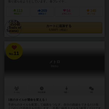
張り巡らせようとしています。 各プレイヤ...
113
269
54
145
興味あり
経験あり
お気に入り
持ってる
カートに追加する
5,500円（税込）
11
No.
メトロ
Metro
2～6人
30分前後
8歳～
3件
1枚のタイルが運命を変える！
手持ちのタイルを配置して線路をつなぎ、自分の路線をできるだけ長
くつないで高得点を目指します。 手番に線路タイルを1枚置くだけです