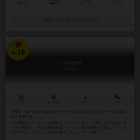
興味あり
経験あり
お気に入り
持ってる
通販の取り扱いがありません
18
No.
ハラータウ
Hallertau
1～4人
50～140分
12歳～
15件
ウヴェ・ローゼンベルクのワーカープレイスメントとリソースマネジ
メントゲーム
１６世紀のバイエルンの都市インゴルシュタットの南に位置するハラ
ータウ地方で、小さな村の村長となって、村の発展を目指していくボ
ードゲーム。６ラウンド目が終了したら、ゲーム終了で...