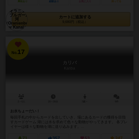
興味あり
経験あり
お気に入り
持ってる
カートに追加する
9,680円（税込）
17
No.
カリバ
Kariba
2～6人
20～30分
7歳～
9件
お水ちょーだい！
毎回手札の中からカードを出していき、場にあるカードの獲得を目指
すカードゲーム 湖には水を求めて色々な動物がやってきます。 各プレ
イヤーは様々な動物を湖に送り込みます。...
71
357
53
247