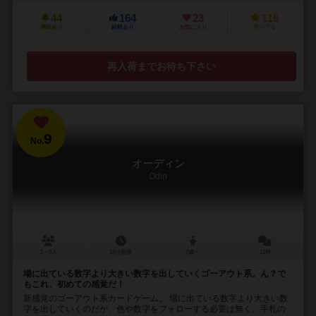
44
164
23
116
興味あり
経験あり
お気に入り
持ってる
再入荷までお待ち下さい
9
No.
オーディン
Odin
2～6人
15分前後
7歳～
12件
場に出ている数字より大きい数字を出していくゴーアウト系。ん？で
もこれ、初めての感覚だ！
新感覚のゴーアウト系カードゲーム。 場に出ている数字より大きい数
字を出していくのだが、色や数字をフォローする必要は無く、手札の