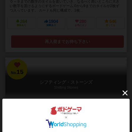
０～９までの数字のタイルを置いていき、なるべく高いところに大き
い数字を置けるようにするボードゲーム 0から9までのタイルが2枚ず
つ入っています。 カードも同じ構成で、1枚...
264
1904
280
646
興味あり
経験あり
お気に入り
持ってる
再入荷までお待ち下さい
15
No.
シフティング・ストーンズ
Shifting Stones
1～5人
20分前後
8歳～
7件
48
275
53
77