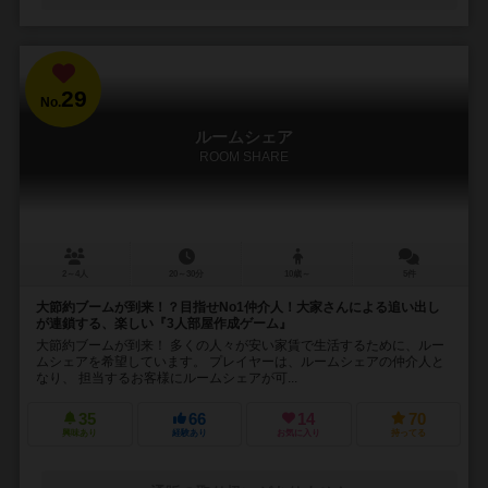
29
No.
ルームシェア
ROOM SHARE
2～4人
20～30分
10歳～
5件
大節約ブームが到来！？目指せNo1仲介人！大家さんによる追い出し
が連鎖する、楽しい『3人部屋作成ゲーム』
大節約ブームが到来！ 多くの人々が安い家賃で生活するために、ルー
ムシェアを希望しています。 プレイヤーは、ルームシェアの仲介人と
なり、 担当するお客様にルームシェアが可...
35
66
14
70
興味あり
経験あり
お気に入り
持ってる