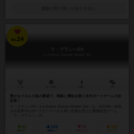
通販の取り扱いがありません
24
No.
ラ・グランハDX
La Granja: Deluxe Master Set
1～4人
90～120分
14歳～
5件
豊かなマヨルカ島の農場で、戦略と機知を競う名作ボードゲームの決
定版！
ラ・グランハDX（La Granja: Deluxe Master Set）は、2014年に発表
され世界中のボードゲーマーから高い評価を受けた農業経営ゲーム
「ラ・グランハ」の...
92
143
37
187
興味あり
経験あり
お気に入り
持ってる