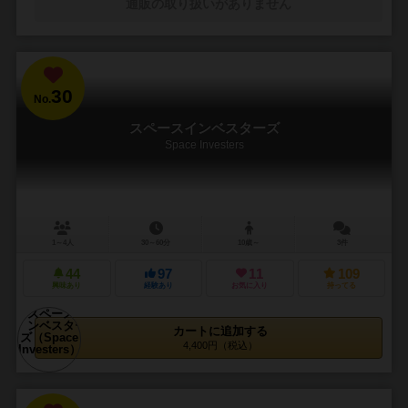
通販の取り扱いがありません
30
No.
スペースインベスターズ
Space Investers
1～4人
30～60分
10歳～
3件
44
97
11
109
興味あり
経験あり
お気に入り
持ってる
カートに追加する
4,400円（税込）