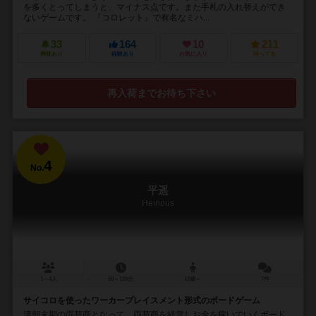
を多くとってしまうと、マイナス点です。また手札の入れ替えができ
ないゲームです。 『コロレット』で有名なミハ...
33
164
10
211
興味あり
経験あり
お気に入り
持ってる
再入荷までお待ち下さい
4
No.
平遥
Heinous
1～4人
60～120分
12歳～
7件
サイコロを使ったワーカープレイスメント形式のボードゲーム
清朝末期の両替商となって、両替商を経営しお金を稼いでいくボード