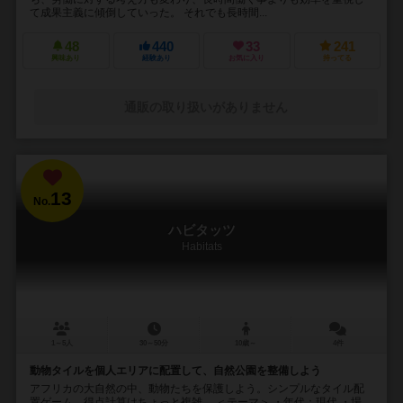
て成果主義に傾倒していった。 それでも長時間...
48
440
33
241
興味あり
経験あり
お気に入り
持ってる
通販の取り扱いがありません
13
No.
ハビタッツ
Habitats
1～5人
30～50分
10歳～
4件
動物タイルを個人エリアに配置して、自然公園を整備しよう
アフリカの大自然の中、動物たちを保護しよう。シンプルなタイル配
置ゲーム。得点計算はちょっと複雑。 ＜テーマ＞ ・年代：現代 ・場