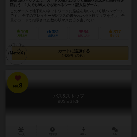
路線図のマップ上で、カードの指示に従って路線を完成させ高得点を
狙おう！1人でも99人でも遊べるシート記入型ゲーム。
このゲームは地下鉄のネットワークに路線を敷いていく紙ペンゲーム
です。 全てのプレイヤーが駅マスの書かれた地下鉄マップを持ち、全
員がカードで指示された数の駅マスに〇を書いてい...
109
381
64
317
興味あり
経験あり
お気に入り
持ってる
カートに追加する
2,420円（税込）
8
No.
バス&ストップ
BUS & STOP
2～4人
15分前後
8歳～
2件