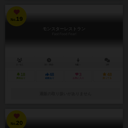
19
No.
モンスターレストラン
Fast Food Fear!
2～6人
10～30分
8歳～
1件
18
48
3
48
興味あり
経験あり
お気に入り
持ってる
通販の取り扱いがありません
20
No.