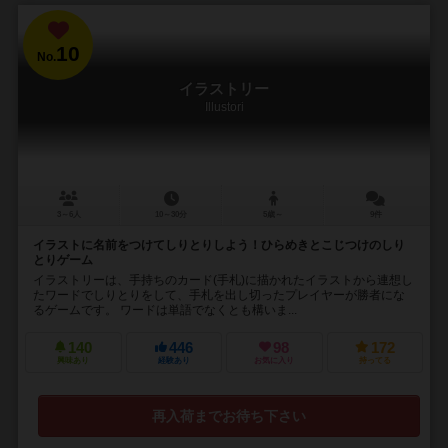
10
No.
イラストリー
Illustori
3～6人
10～30分
5歳～
9件
イラストに名前をつけてしりとりしよう！ひらめきとこじつけのしり
とりゲーム
イラストリーは、手持ちのカード(手札)に描かれたイラストから連想し
たワードでしりとりをして、手札を出し切ったプレイヤーが勝者にな
るゲームです。 ワードは単語でなくとも構いま...
140
446
98
172
興味あり
経験あり
お気に入り
持ってる
再入荷までお待ち下さい