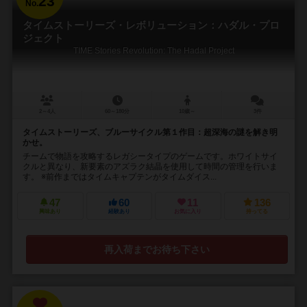
23
No.
タイムストーリーズ・レボリューション：ハダル・プロ
ジェクト
TIME Stories Revolution: The Hadal Project
2～4人
60～180分
10歳～
3件
タイムストーリーズ、ブルーサイクル第１作目：超深海の謎を解き明
かせ。
チームで物語を攻略するレガシータイプのゲームです。ホワイトサイ
クルと異なり、新要素のアズラク結晶を使用して時間の管理を行いま
す。 ※前作まではタイムキャプテンがタイムダイス...
47
60
11
136
興味あり
経験あり
お気に入り
持ってる
再入荷までお待ち下さい