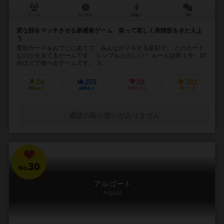
2～7人
5～20分
10歳～
5件
変な顔をマッチさせる新感覚ゲーム 笑って楽しく表情筋をきたえよ
う
変顔カードをおでこにあてて、みんながマネする変顔で、 どのカード
なのかを当てるゲームです。 シンプルたのしい！ ルール説明１分、10
分ほどで遊べるゲームです。 ３...
24
203
29
381
興味あり
経験あり
お気に入り
持ってる
通販の取り扱いがありません
30
No.
アルゴート
Argoat