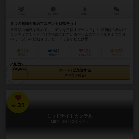
3～5人
45～60分
10歳～
15件
８つの知識を集めてエデンを目指そう！
８種類の知識を集めて、エデンを目指すゲームです！ 最初は５枚のフ
ロンティアカードだけで構成されているゲームのフィールド上で自分
のミープルを移動させ、カードに書かれた効果...
214
541
121
521
興味あり
経験あり
お気に入り
持ってる
カートに追加する
3,850円（税込）
31
No.
ミッドナイトカクテル
MIDNIGHT COCKTAIL