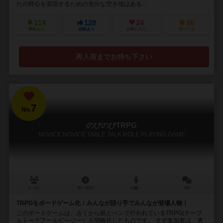
たの野心を実現するための充分な空き地はある...
114
128
24
86
興味あり
経験あり
お気に入り
持ってる
再入荷までお待ち下さい
7
No.
のびのびTRPG
NOVICE NOVICE TABLE TALK ROLE PLAYING GAME
3～5人
30～60分
10歳～
6件
TRPGをボードゲーム化！みんなが語り手でみんなが登場人物！
このボードゲームは、古くから紙とペンで行われているTRPG(テーブ
ルトークアールピージー）を簡略化したものです。 まず参加者は、勇