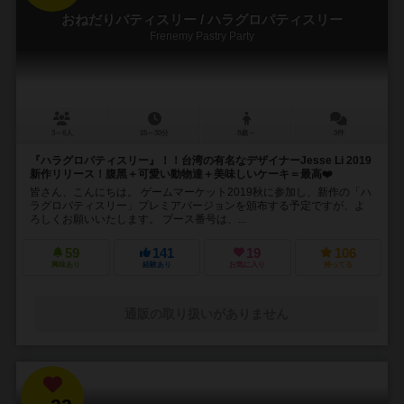
おねだりパティスリー / ハラグロパティスリー
Frenemy Pastry Party
3～6人
15～30分
8歳～
3件
『ハラグロパティスリー』！！台湾の有名なデザイナーJesse Li 2019
新作リリース！腹黑＋可愛い動物達＋美味しいケーキ＝最高❤️
皆さん、こんにちは。 ゲームマーケット2019秋に参加し、新作の「ハ
ラグロパティスリー」プレミアバージョンを頒布する予定ですが、よ
ろしくお願いいたします。 ブース番号は、...
59
141
19
106
興味あり
経験あり
お気に入り
持ってる
通販の取り扱いがありません