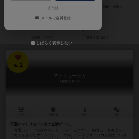
または
メールで会員登録
しばらく表示しない
1
No.
マトリョーシカ
Matryoshka
3～5人
20分前後
8歳～
5件
可愛いマトリョーシカの交渉ゲーム。
可愛いカードが目を引くカードゲームですが、内容は、交渉にフォ
ーカスを当てたゲームです。 市場にてマトリョーシカを揃えていき