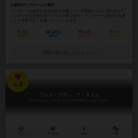
大喜利ボードゲームの傑作
プレイヤーは幽霊の出る洋館を探索している普通(？)の人 迫り来るア
クシデントを手持ちのアイテムで乗り切れ！ プレイヤーは自分の出番
ごとに洋館でおこる様々なイベントを手...
163
1253
106
645
興味あり
経験あり
お気に入り
持ってる
通販の取り扱いがありません
3
No.
ワンス・アポン・ア・タイム
Once Upon a Time: The Storytelling Card Game
2～6人
30分前後
8歳～
16件