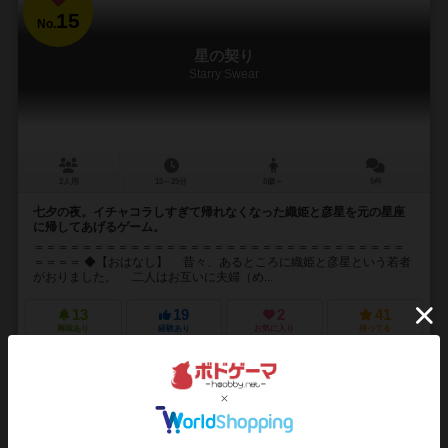
15
No.
星の契り
Starry Swear
2人用
15～25分
8歳～
5件
七夕の夜。イチャコラしすぎて帰れなくなった織姫と彦星を元の星座
に帰してあげるゲーム。
＝＝＝＝＝＝＝＝＝＝＝＝＝＝＝＝＝＝＝＝＝＝＝＝＝＝＝＝＝＝＝
＝＝＝＝ ◆【おはなし】 昔々、あるところに織姫と彦星という若者
がおりました。 二人はお互いに夫婦（め...
13
19
2
41
興味あり
経験あり
お気に入り
持ってる
再入荷までお待ち下さい