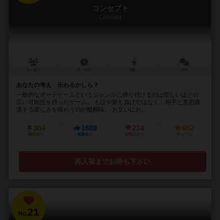
コンセプト
Concept
4～12人
40～50分
8歳～
24件
あなたの考え 伝わるかしら？
一般的なボードゲームというジャンルに縛り付けるのは惜しいほどの
広い可能性を持ったゲーム。 もはや勝ち負けではなく、相手と意思疎
通する楽しさを味わうのが醍醐味。 お互いにお...
384
1689
234
652
興味あり
経験あり
お気に入り
持ってる
再入荷までお待ち下さい
21
No.