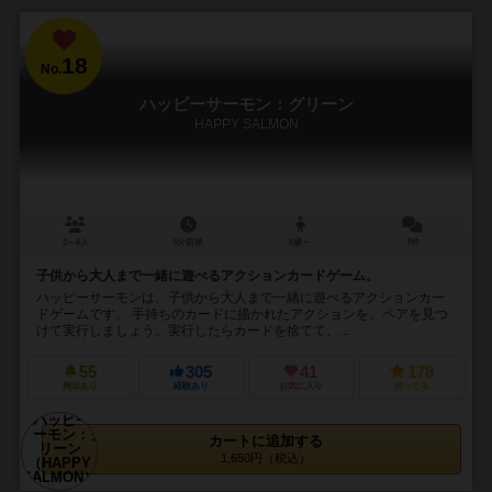
18
No.
ハッピーサーモン：グリーン
HAPPY SALMON
3～6人
5分前後
6歳～
7件
子供から大人まで一緒に遊べるアクションカードゲーム。
ハッピーサーモンは、子供から大人まで一緒に遊べるアクションカー
ドゲームです。 手持ちのカードに描かれたアクションを、ペアを見つ
けて実行しましょう。実行したらカードを捨てて、...
55
305
41
178
興味あり
経験あり
お気に入り
持ってる
カートに追加する
1,650円（税込）