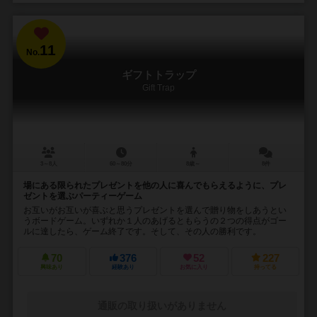
11
No.
ギフトトラップ
Gift Trap
3～8人
60～80分
8歳～
8件
場にある限られたプレゼントを他の人に喜んでもらえるように、プレ
ゼントを選ぶパーティーゲーム
お互いがお互いが喜ぶと思うプレゼントを選んで贈り物をしあうとい
うボードゲーム。いずれか１人のあげるともらうの２つの得点がゴー
ルに達したら、ゲーム終了です。そして、その人の勝利です。
70
376
52
227
興味あり
経験あり
お気に入り
持ってる
通販の取り扱いがありません