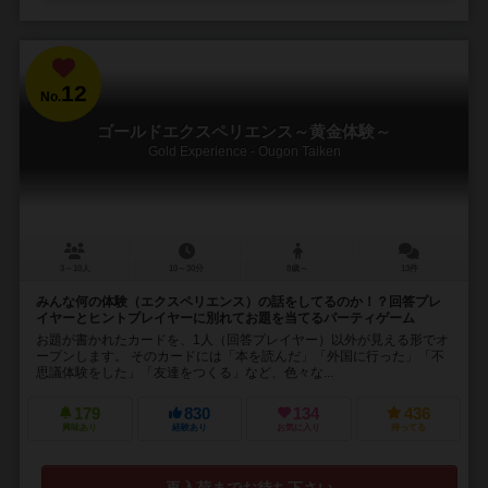
12
No.
ゴールドエクスペリエンス～黄金体験～
Gold Experience - Ougon Taiken
3～10人
10～30分
8歳～
13件
みんな何の体験（エクスペリエンス）の話をしてるのか！？回答プレ
イヤーとヒントプレイヤーに別れてお題を当てるパーティゲーム
お題が書かれたカードを、1人（回答プレイヤー）以外が見える形でオ
ープンします。 そのカードには「本を読んだ」「外国に行った」「不
思議体験をした」「友達をつくる」など、色々な...
179
830
134
436
興味あり
経験あり
お気に入り
持ってる