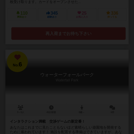
枚受け取ります。カードをオープンさせた...
110
345
25
336
興味あり
経験あり
お気に入り
持ってる
再入荷までお待ち下さい
6
No.
ウォーターフォールパーク
Waterfall Park
3～5人
45分前後
8歳～
6件
インタラクション満載 交渉ゲームの新定番！
あなたはこれまでに見たこともないほど素晴らしい遊園地を開発する
ために雇われています！ 施設を配置する準備はできていますが、あな