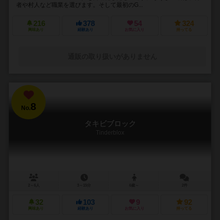
者や村人など職業を選びます。そして最初のG...
216
378
54
324
興味あり
経験あり
お気に入り
持ってる
通販の取り扱いがありません
8
No.
タキビブロック
Tinderblox
2～6人
3～15分
6歳～
2件
32
103
9
92
興味あり
経験あり
お気に入り
持ってる