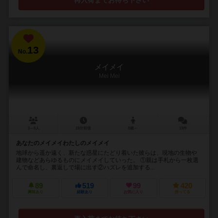
再入荷までお待ち下さい
13
No.
メイメイ
Mei Mei
3～6人
15分前後
8歳～
13件
あなたのメイメイわたしのメイメイ
地球から遥か遠く、新たな惑星にたどり着いた彼らは、現地の生物や
建物などあらゆるものにメイメイしていった。 ①親は手札から一枚選
んで命名し、裏返しで場に出す②ハズレを追加する...
89
519
99
420
興味あり
経験あり
お気に入り
持ってる