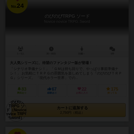
24
No.
のびのびTRPG ソード
Novice novice TRPG: Sword
1～5人
30～60分
10歳～
5件
大人気シリーズに、待望のファンタジー版が登場！
「シナリオ準備ナシ！」 「ＧＭは持ち回りで、やっぱり事前準備ナ
シ！」 お気軽にＴＲＰＧの雰囲気を楽しめてしまう『のびのびＴＲＰ
Ｇ』シリーズ。 「現代ホラー世界」での...
83
67
22
175
興味あり
経験あり
お気に入り
持ってる
カートに追加する
2,750円（税込）