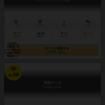
Novice novice TRPG: Magic
1～5人
30～60分
10歳～
4件
77
58
21
170
興味あり
経験あり
お気に入り
持ってる
カートに追加する
2,750円（税込）
29
No.
変顔マッチ
Hengao Match