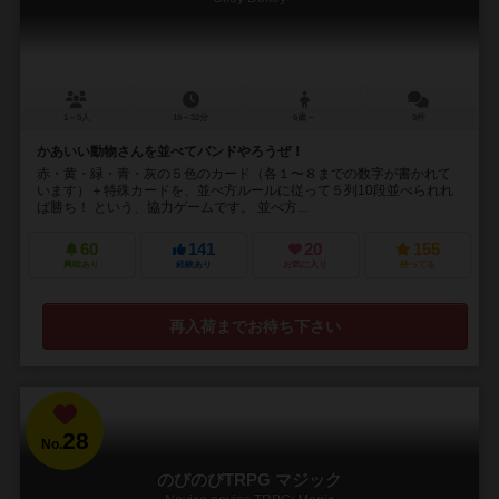
1～5人
16～32分
6歳～
5件
かあいい動物さんを並べてバンドやろうぜ！
赤・黄・緑・青・灰の５色のカード（各１〜８までの数字が書かれて
います）＋特殊カードを、並べ方ルールに従って５列10段並べられれ
ば勝ち！ という、協力ゲームです。 並べ方...
60
141
20
155
興味あり
経験あり
お気に入り
持ってる
再入荷までお待ち下さい
28
No.
のびのびTRPG マジック