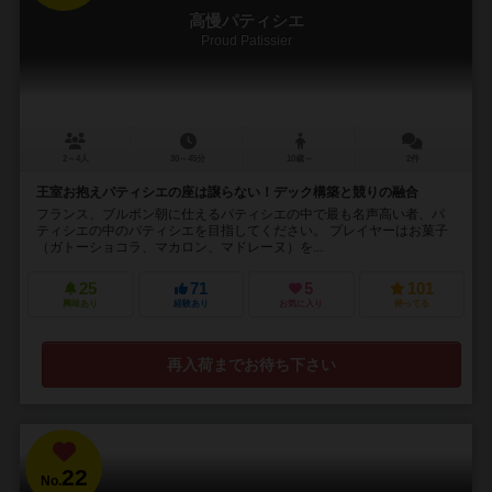
高慢パティシエ
Proud Patissier
2～4人
30～45分
10歳～
2件
王室お抱えパティシエの座は譲らない！デック構築と競りの融合
フランス、ブルボン朝に仕えるパティシエの中で最も名声高い者、パ
ティシエの中のパティシエを目指してください。 プレイヤーはお菓子
（ガトーショコラ、マカロン、マドレーヌ）を...
25
71
5
101
興味あり
経験あり
お気に入り
持ってる
再入荷までお待ち下さい
22
No.