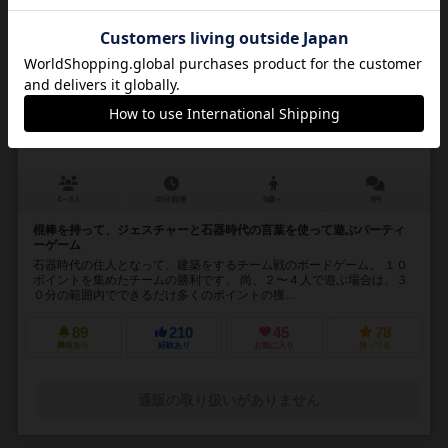
16
No.
あーぎ！てくと
Aargh!Tect / Ugg-Tect
4～8人
45分前後
8歳～
8件
棍棒を持って、ジェスチャーと石器時代の言葉を使って遊ぶパーティ
ーゲーム
石器時代の住人となって、建築をするチーム戦のボードゲーム。 １０
ポイントを集めたチームの勝利です。 尚、２〜４人で遊ぶ場合は、３
０分の範囲内でできるだけ多くのポイントの獲...
89
210
45
78
興味あり
経験あり
お気に入り
持ってる
通販の取り扱いがありません