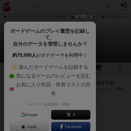
ログイン
閉じる
ボドゲーマTOP
ボードゲームの検索
のびのびTRPG
のびのびTRPG ザ
ボードゲームのプレイ履歴を記録し
て、
のびのびTRPG ザ・ホラー
自分のデータを管理しませんか？
次のおすすめボードゲーム
約75,000人
がボドゲーマを利用中！
遊んだボードゲームを記録する
4
2
16
109
トップ
画像
動画
レビュー
カフェ
気になるゲームのレビューを読む
『のびのびTRPG ザ・ホラー』が好きな方へのおすすめ
お気に入り作品・所有リストの共
このゲームのトップページで投票された「プレイ感の評価」をもとに、傾向
有
が近いボードゲームをランキング形式で紹介します。
※リストには一定の投票数がある作品のみを表示しています
ログイン / 会員登録（10秒）
Google
X
Apple
Facebook