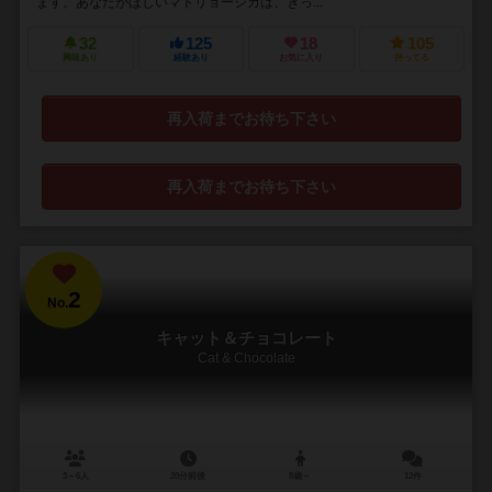
ます。あなたがほしいマトリョーシカは、きっ...
32
125
18
105
興味あり
経験あり
お気に入り
持ってる
再入荷までお待ち下さい
再入荷までお待ち下さい
2
No.
キャット＆チョコレート
Cat & Chocolate
3～6人
20分前後
8歳～
12件