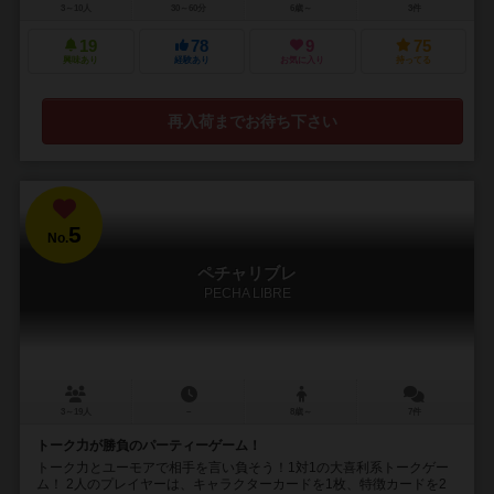
3～10人
30～60分
6歳～
3件
19
78
9
75
興味あり
経験あり
お気に入り
持ってる
再入荷までお待ち下さい
5
No.
ペチャリブレ
PECHA LIBRE
3～19人
－
8歳～
7件
トーク力が勝負のパーティーゲーム！
トーク力とユーモアで相手を言い負そう！1対1の大喜利系トークゲー
ム！ 2人のプレイヤーは、キャラクターカードを1枚、特徴カードを2