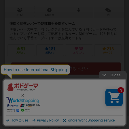
3～6人
20分前後
3件
薄暗く洒落たバーで乾杯相手を探すゲーム
薄暗いバーの中で、同じカクテルを飲んでいる（同じカードを持って
いる）プレイヤーを探して乾杯をするターン制のゲーム。 時計回りに
進んでいく手番で、プレイヤーは交流カードを...
51
181
38
213
興味あり
経験あり
お気に入り
持ってる
再入荷までお待ち下さい
32
No.
三津浜
Mitsuhama