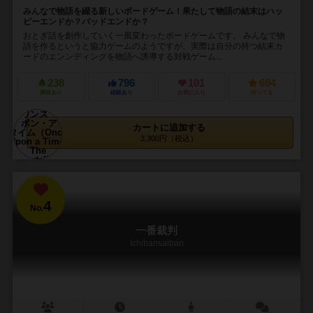
みんなで物語を綴る新しいボードゲーム！果たして物語の結末はハッ
ピーエンドか？バッドエンドか？
おとぎ話を創作していく一風変わったボードゲームです。 みんなで物
語を作るというと協力ゲームのようですが、実際は自分の持つ結末カ
ードのエンンディングを物語へ誘導する対戦ゲーム...
238
796
101
694
興味あり
経験あり
お気に入り
持ってる
カートに追加する
3,300円（税込）
4
No.
一番裁判
Ichibansaiban