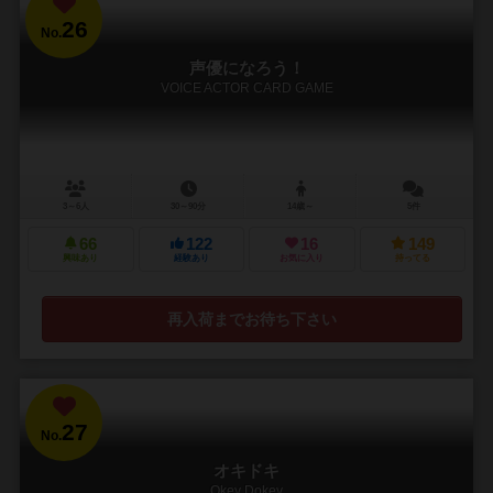
26
No.
声優になろう！
VOICE ACTOR CARD GAME
3～6人
30～90分
14歳～
5件
66
122
16
149
興味あり
経験あり
お気に入り
持ってる
再入荷までお待ち下さい
27
No.
オキドキ
Okey Dokey