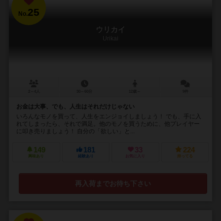
25
No.
ウリカイ
Urikai
2～4人
30～60分
12歳～
9件
お金は大事、でも、人生はそれだけじゃない
いろんなモノを買って、人生をエンジョイしましょう！ でも、手に入
れてしまったら、それで満足。他のモノを買うために、他プレイヤー
に叩き売りましょう！ 自分の「欲しい」と...
149
181
33
224
興味あり
経験あり
お気に入り
持ってる
再入荷までお待ち下さい