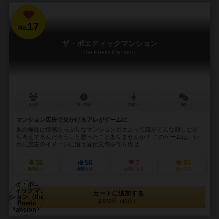
17
No.
ザ・ポエティックマンション
the Poetic Mansion
4人用
10～30分
15歳～
6件
マンション広告で見かけるアレがゲームに
あの無駄に情感たっぷりなマンションポエムって誰がどんな顔しなが
ら考えてるんだろう…と思ったことありませんか？ このゲームは、い
かに施主のイメージに沿う宣伝文句を作り出せ...
36
56
7
65
興味あり
経験あり
お気に入り
持ってる
カートに追加する
2,970円（税込）