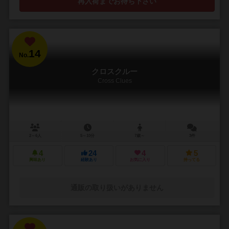
再入荷までお待ち下さい
14
No.
クロスクルー
Cross Clues
2～6人
5～10分
7歳～
3件
4
24
4
5
興味あり
経験あり
お気に入り
持ってる
通販の取り扱いがありません