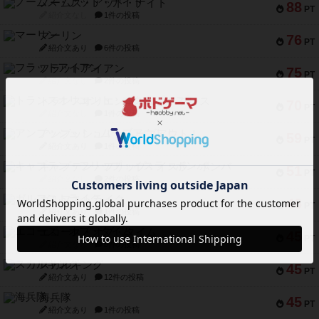
ノームズ・アット・ナイト
88
PT
紹介文なし
1件の投稿
マーリン
76
PT
紹介文あり
6件の投稿
フラットアイアン
75
PT
紹介文なし
2件の投稿
トランスオリエント・エクスプレス
70
PT
紹介文なし
1件の投稿
アンブッシュ！：ムーブアウト！
59
PT
紹介文あり
1件の投稿
キャプテン・フリップ：イスラ・ボンバ
51
PT
紹介文なし
2件の投稿
ガルフストライク
46
PT
紹介文あり
1件の投稿
エコーズ・オブ・タイム
45
PT
紹介文なし
8件の投稿
スカルキング
45
PT
紹介文あり
12件の投稿
海兵隊
45
PT
紹介文あり
1件の投稿