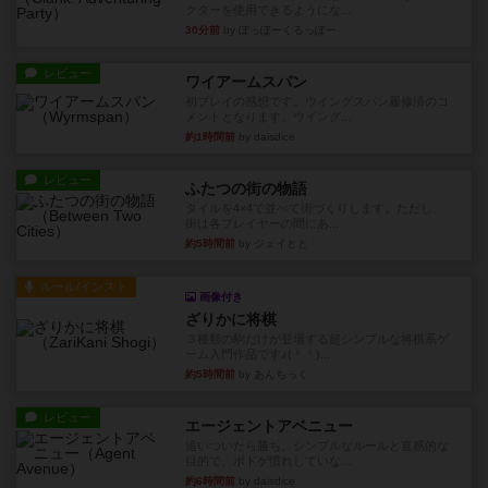
クターを使用できるようにな...
30分前
by ぽっぽーくるっぽー
レビュー
ワイアームスパン
初プレイの感想です。ウイングスパン履修済のコ
メントとなります。ウイング...
約1時間前
by daisdice
レビュー
ふたつの街の物語
タイルを4×4で並べて街づくりします。ただし、
街は各プレイヤーの間にあ...
約5時間前
by ジェイとと
ルール/インスト
画像付き
ざりかに将棋
３種類の駒だけが登場する超シンプルな将棋系ゲ
ーム入門作品です♪(＾＾)...
約5時間前
by あんちっく
レビュー
エージェントアベニュー
追いついたら勝ち。シンプルなルールと直感的な
目的で、ボドゲ慣れしていな...
約6時間前
by daisdice