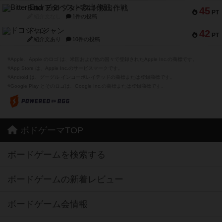
Bitter End ブタペスト救出作戦
45
PT
紹介文なし
1件の投稿
ドコジャン
42
PT
紹介文あり
10件の投稿
※Apple、Apple のロゴ は、米国および他の国々で登録されたApple Inc.の商標です。
※App Store は、Apple Inc.のサービスマークです。
※Android は、グーグル インコーポレイテッドの商標または登録商標です。
※Google Play とそのロゴは、Google Inc.の商標または登録商標です。
ボドゲーマTOP
ボードゲームを検索する
ボードゲームの新着レビュー
ボードゲーム会情報