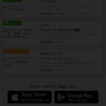
デクリプト
プレイ感がしっかりしてるから、超ボードゲーム
やったなって感じ。パーティ...
約13時間前
by ヒロ(新！ボードゲーム家族)
レビュー
充実
アルナックの失われし遺跡
アナログ対人プレイ数回。クニツィア先生の名作
「エルドラドを探して」にあ...
約15時間前
by おーちゃん
ルール/インスト
画像付き
充実
マーケットフレッシュ
目的あなたの店先に農産物の木箱を戦略的に積み
重ねて在庫を最大化し、競合...
約20時間前
by jurong
ボドゲーマのアプリ版はこちら