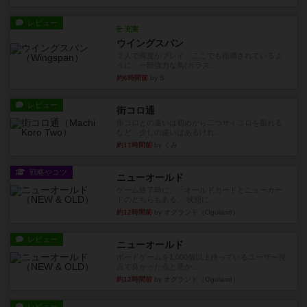
レビュー
充実
ウイングスパン
２人で何度かプレイ。ここでも指摘されているよ
うに、一部強力な鳥(カラス...
約6時間前
by S
レビュー
街コロ通
街コロとの違いは初めから二つサイコロを振れる
など、少しの違いはあるけれ...
約11時間前
by くみ
戦略やコツ
ニューオールド
ゲーム終了時に、「オールドカードとニューカー
ドのどちらもある」 状態に...
約12時間前
by オグランド（Oguland）
レビュー
ニューオールド
ボードゲームを1,000個以上持っているユーザー視
点で良かった点と悪か...
約12時間前
by オグランド（Oguland）
レビュー