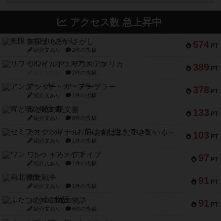
アクセス数 急上昇中
無限まちがいさがし
574
PT
紹介文あり
2件の投稿
リワイルド：サウスアメリカ
389
PT
紹介文なし
2件の投稿
アンダー・ザ・テーブラー
378
PT
紹介文あり
1件の投稿
宵と暁の呪文書
133
PT
紹介文あり
8件の投稿
セミファイナル ～お前はまだ生きている～
103
PT
紹介文あり
1件の投稿
ワン・トゥ・ファイブ
97
PT
紹介文あり
1件の投稿
南北戦争
91
PT
紹介文あり
1件の投稿
ふたつの城の物語
91
PT
紹介文あり
6件の投稿