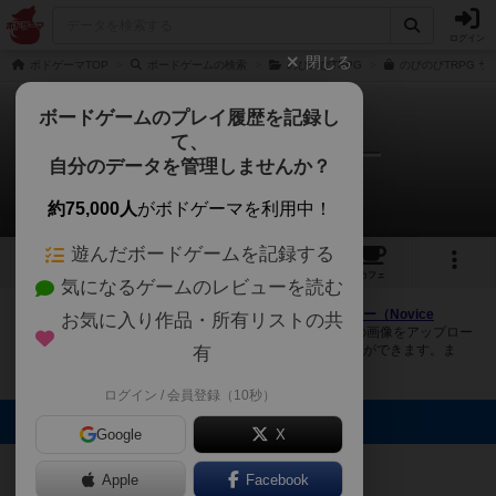
ログイン
閉じる
ボドゲーマTOP
ボードゲームの検索
のびのびTRPG
のびのびTRPG ザ
ボードゲームのプレイ履歴を記録し
て、
のびのびTRPG ザ・ホラー
自分のデータを管理しませんか？
4件の画像
約75,000人
がボドゲーマを利用中！
遊んだボードゲームを記録する
4
2
16
109
トップ
画像
動画
レビュー
カフェ
気になるゲームのレビューを読む
ボドゲーマにログインすると、
「のびのびTRPG ザ・ホラー（Novice
お気に入り作品・所有リストの共
Novice Table Talk Role Playing Game: The Horror）」
の画像をアップロー
ド出来たり、他のユーザーの投稿画像に評価を付けることができます。ま
有
た、トップ6の画像は様々なページで表示されます。
ログイン / 会員登録（10秒）
トップに表示される画像
Google
X
まつなが
小夜風
Bluebear
Bluebear
Apple
Facebook