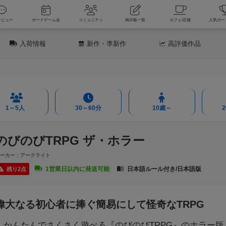
新着レビュー
ボードゲーム会
コミュニティ
掲示板一覧
カフェ
入荷情報
新作
・準新作
高評価
作品
1～5人
30～60分
10歳～
のびのびTRPG ザ・ホラー
メーカー：アークライト
1営業日以内に発送可能
日本語ルール付き/日本語版
残り2点
偉大なる初心者に捧ぐ簡易にして怪奇なTRPG
かんたんでさくさく遊べる『のびのびTRPG』のホラー版