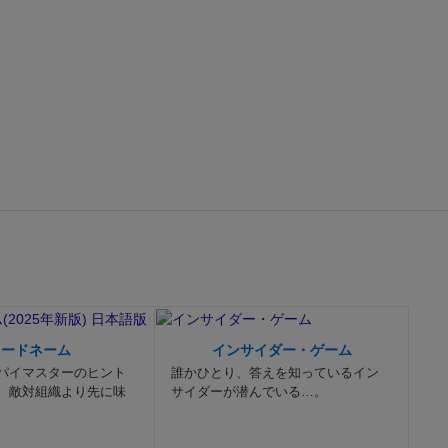
ングは、特に
（でもこれが
常に重要で
Job！）
ク
「怨霊の嵐を
い」とか、定
力を合わせて
うするかとい
ヤー」がちょ
をめくって、
レイヤー役が
」とかいうス
が言えたら成
手渡しで１周
すよ！
そうや
コードネーム
インサイダー・ゲーム
パイマスターのヒント
誰かひとり、答えを知っているイン
終了、という
、敵対組織より先に味
サイダーが潜んでいる…。
墟の一室」に
「荒涼とした