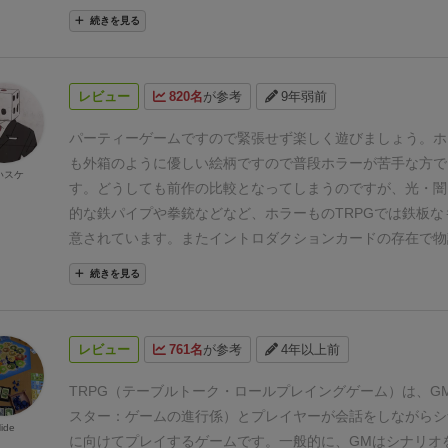
ろは「卓を囲んで厨二設定(役割になりきり)で物語を作ろう
続きを見る
終始、会話でのやり取りが中心になります。
(プレイのサマ
す。)
【感想】
ホラーとありますが、怖さは全くありません
ー要素が散りばめられている、ってくらいの塩梅。
具体的に
レビュー
820名
が参考
9年弱前
が〜、UFOが〜、ゾンビが〜とかのワードが出てくる感じ
役割は「フリーター」が一番扱いやすいようです。)
TRPG
パーティーゲームですので緊張せず楽しく遊びましょう。ホ
たのですが、今回のゲームはかなり軽いものだったように思
も外箱のように優しい絵柄ですので普段ホラーが苦手な方で
いスケ
イも基本的にはカードをめくってサイコロを振るだけで、あ
す。
どうしても前作の比較となってしまうのですが、光・闇
を創作する。やる事は簡単です。
以前、マーダーミステリー
的な鉄パイプや拳銃などなど、ホラーものTRPGでは鉄板な
ンルのひとつ)をやった時と同じように、「リアルの自分と
意されています。またイントロダクションカードの存在で物
の性格などに乖離がある」とプレイしていてツライかもしれ
尾ひれをつけて面白おかしくしやすくなってます。
あと、カ
続きを見る
ーリーはカードをめくっていくシステムのためか初期設定が
アンのようなマークが右下に小さく書かれているので、前作
す。その後はカードに書かれた内容で進めるのですが、ツギ
ば混ぜて遊べますのでお試しの価値ありです！
TRPGプレ
感じられませんでした。
⚫︎良い点
すみません、この手のゲー
したいと考えているGM未経験の皆さんは、練習になります
レビュー
761名
が参考
4年以上前
合わないようです。たぶん、ボードゲームのライト層には好
めします。
そこいるのだと思います。
⚫︎気になる点
成否の判定から何か
TRPG（テーブルトーク・ロールプレイングゲーム）は、G
イヤーに投げっぱなしな感じがしました。
コレを楽しむには
スター：ゲームの進行係）とプレイヤーが会話をしながらシ
ide
ークスキルが求められ、場の雰囲気も良い感じに整わないと
に向けてプレイするゲームです。
一般的に、GMはシナリオ