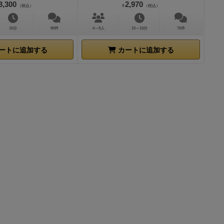
が無茶苦茶な
3,300
2,970
（税込）
¥
（税込）
ーリー上のこ
り全体で２０
15分
80件
4～8人
10～15分
76件
ラクターの特
ートに追加する
カートに追加する
述のとおり、
で物語がうま
いえ違いま
功」でも「失
切った割り切
り次第だし、
影響しようが
恐れることな
きるのです。
何とキャラク
見事です）
成
くのですが、
ちょっとヘン
が付く「霊