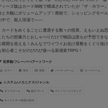
ディーズ版はカード88枚で構成されていたが『ザ・ホラー』は
枚と大幅にボリュームアップ！廃校で、ショッピングモー
の中で、殺人現場で――
カードをめくるごとに遭遇する数々の怪異、えもいえぬ恐
ミたちの想像力とおしゃべりだけで物語は誰もが予想でき
の展開を迎える！みんなでワイワイお化け屋敷をくぐり抜
な初心者こそがのびのび遊べる新感覚TRPG！
世界観/フレーバー/アートワーク
ホラー
現代
冒険
パーティゲーム
カードゲーム
システム/メカニクス/ジャンル
ダイスロール
協力プレイ
ストーリーメイキング
キャラクター/役割の担当