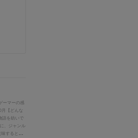
ゲーマーの感
0月
【どんな
物語を紡いで
に、ジャンル
、意味するとこ