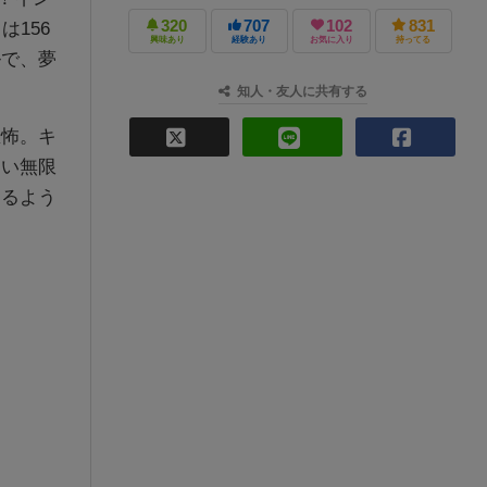
320
707
102
831
156
興味あり
経験あり
お気に入り
持ってる
ルで、夢
知人・友人に共有する
怖。キ
ない無限
けるよう