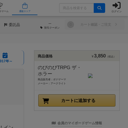
ログイン
/店舗
人気ボードゲーム
通販ストア
─
委託品
0
カート確認・ご注文
割引
クーポン
3,850
商品価格
¥
（税込）
2017年～
のびのびTRPG ザ・
ホラー
商品販売者：ボドゲーマ
メーカー：アークライト
カートに追加する
会員のマイボードゲーム情報
！イン