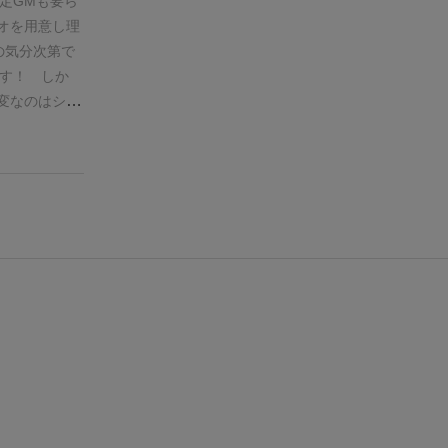
定GMも要ら
ームが進んで
．キャラクタ
リオを用意し理
はいいかもし
キャラクター
の気分次第で
ストの描かれ
す！
しか
する役割を選
大変なのはシナ
で異なるイメ
又間違いないの
わせて選択で
みたいなドラマ
ーマがホラー
チャクチャな
ャラから「巫
ンで墓場に至
であります。
々ありますね
ャラクターご
ル通りゆる〜
スをもらえた
を合計して、
「失敗」とい
心下さい。
進む
物語のオ
、最後の決
１枚づつ選ぶ