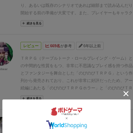
れません。
意味もなく白黒付けられる場面も多く、自分で采
り、あるいは既存のシナリオであれば細部まで読み込んだり
よりは流れに身を任せて波乗りを楽しむモノのようです。好
開始する前の準備が大変です。また、プレイヤーもキャラク
れそうなジャンルです。
⚫︎悪い点
特に無し。
することが大体必要で、ゲームを始める前に準備がいろいろ
続きを見る
かし、この「のびのびTRPGザ・ホラー」は、そんな準備は
要ありません。シナリオは、カードが全て指示してくれます
のキャラクターもすでに用意してあります。また、GMもプ
レビュー
669名
が参考
6年以上前
番に担当しますので、GMの負担は分散されますし、TRPG
にはGMをどのようにしたらいいのかもわかると思います。
ＴＲＰＧ（テーブルトーク・ロールプレイング・ゲーム）と
リオはカード（場面カード）が指示すると書きましたが、カ
の中間的な性質をもつ、非常に不思議なプレイ感を持つ作品
ebear
一場面の内容が書かれているだけで、しかもカードの順番は
とファンタジーを舞台とした「のびのびＴＲＰＧ」という作
す。そのため、まったく同じようなゲーム展開になることは
列から発売されており、これが非常に好評だったため、アー
また、GMはプレイヤーが順番に担当しますが、前のGMが
続編にあたる「のびのびＴＲＰＧホラー」と「のびのびＴＲ
カードと自分が担当する場面カードの内容をどのようなスト
パンク」が発売される、という少し複雑な発表形態を取った
続きを見る
をとるのか（つまり話を進めるのか）が人によって変わって
本的に、ＴＲＰＧに興味はあるけど「全然やったことがない
に話をつなげれる場合もあれば、突拍子もないエピーソード
りかたがわからない」人向けに、ほとんどの設定と展開をカ
やりつなげる場合もあります。この前の場面カードと次の場
要領に落とし込み、気軽にＴＲＰＧ風のプレイができるよう
レビュー
663名
が参考
約6年前
容をいかに繋げていくかが、このゲームの一番おもしろいと
れているのが特徴です。（とは言っても、我々グループのよ
ます。
我が家では娘２人（中３と小６）が大変気に入ってい
慣れしているメンバーがやっても、これはこれで割り切れば