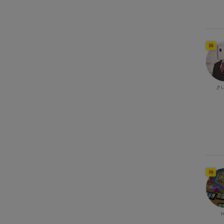
神
さ
神
H