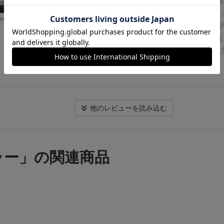
このゲームの素晴らしい点はなんと言ってもシナリオも固
で遊んでいます。場面カードをつなげ、会話をしなければゲ
展開になりましたので、経験者にもおススメできます。）
１
ないところですね。
trpgをやるとき最も大変なのはシナ
eker
いかないので、創造力やコミュニケーション力を訓練するに
ーは全１２種類から選択
残念ながらＴＲＰＧの醍醐味である
解することです。ですが、このボードゲームはカードとgm
れません。
以上
メイキングルールはありません。その代わりあらかじめイラ
シナリオを作って行くので、その面倒な部分をカットできま
たキャラクターカードが１２枚あり、この中から自分の担当
し、メリットがあればデメリットもあるもの、trpgで一番
ぶようになっています。（能力は変わらないのですが、両面
リオで間違いないですが、trpgで一番面白いのもシナリオ
続きを見る
ージのイラストが描かれており、自分の好みやイメージに合
です。つまり、trpgの醍醐味とも言える感動、情熱、友情
きるのはとても良い気遣いですね。Good Job！）
今回はテ
チックな内容のシナリオはなかなか作れません。まぁ逆にメ
なので、「探偵」「教授」「記者」「警官」といった定番キ
シナリオは量産されるので、学校居るとおもったら次のシー
他のレビューを読み込む
女」「アイドル」「看護婦」「女子高校生」といったものま
りと、随分とぶっ飛んだギャグよりのシナリオになる事が多
肝心のパラメーターは「力」と「技」の２つだけですが、キ
w
以上の点を踏まえてこのゲームを評価するなら、タイト
とにそれっぽい特殊効果があって、特定の場面で判定ボーナ
いtrpgってのが一番しっくりきます。
りします。
判定は、この能力値にダイス２個を振って出た目
ラー」の関連商品
指定の数値に達することができれば「成功」、届かなければ
う扱いです。
ルール上特に難しいものはありませんのでご安
２．決まったシナリオは無く、すべてカードをめくって話は
ープニングに相当する「イントロダクション」カード８枚と
戦？にあたる「クライマックス」カード１２からランダムに