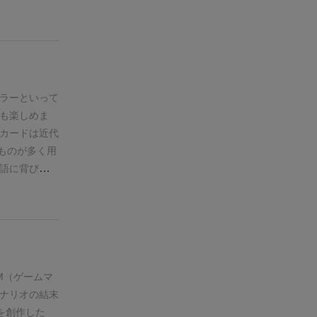
ゼ！」です。
リーカードで
でした。ホラ
は、幽霊
です。
(ロール:
は初めてだっ
ラーといって
います。プレ
も楽しめま
とは適宜、話
カードは近代
(ゲームジャ
ものが多く用
担当のキャラ
語に背びれや
ません。
スト
ードにエイリ
あるくらいで
を持っていれ
ハギで深みは
イヤーでGMを
ムは自分には
ので強くお勧
きな人がそこ
ら何までプレ
M（ゲームマ
、かなりのト
ナリオの結末
難しいかもし
を創作した