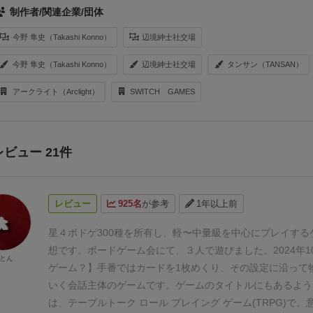
制作者/関連企業/団体
今野 隼史（Takashi Konno）
辺境紳士社交場
今野 隼史（Takashi Konno）
辺境紳士社交場
タンサン（TANSAN）
アークライト（Arclight）
SWITCH GAMES
レビュー 21件
レビュー
925名
が参考
1年以上前
星４
ボドゲ300種を所有し、軽〜中量級を中心にプレイする
想です。ボードゲーム会にて、３人で遊びました。2024年1
とん
ゲーム？】
手番ではカードを1枚めくり、その設定に沿って
いく会話主体のゲームです。
ゲームのタイトルにもあるよう
は、テーブルトーク ロール プレイング ゲーム(TRPG)で