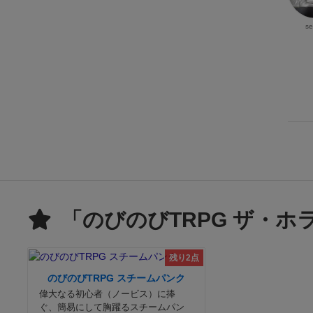
se
「のびのびTRPG ザ・ホ
残り2点
のびのびTRPG スチームパンク
偉大なる初心者（ノービス）に捧
ぐ、簡易にして胸躍るスチームパン