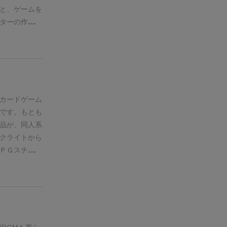
配するという
と、ゲームを
き嫌いが分か
ターの作成を
あります。
し
まったっく必
。プレイヤー
レイヤーが順
が初めての人
先ほど、シナ
カードゲーム
ードにはある
です。
もとも
毎回変わりま
品が、同人系
ありません。
クライトから
説明した場面
ＰＧスチーム
ーリで、整合
作品です。
基
きます。上手
」または「や
を挟んで無理
ードゲームの
面カードの内
にデザインさ
ころだと思い
うにＴＲＰＧ
て、よく２人
気軽に楽しい