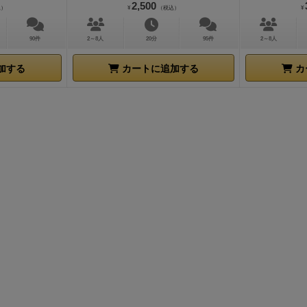
荒れ野原」かと思ったらいきなり「教室」だったり、関連性
2,500
込）
¥
（税込）
¥
ところですね。割り切ればこれがまた楽しく、無理やりスト
じつけを考えて盛り上がりましょう。
慣れれば1ゲームあた
90件
2～8人
20分
95件
2～8人
分くらいでしょうか。非常にテンポよく進みます。
３．キャ
加する
カートに追加する
カ
徴は、途中で勝手に出来上がっていくのが最高に楽しい。
前
各場面での成功判定があるわけですが、やっぱり成功・失敗
く進んだり、バッドエンドになったりするのでしょうか？
い
す。
ぶっちゃけてバラしてしまうと、この成功判定って「成
敗」でも、物語にはほとんど関係ないんですよ！（この思い
りっぷりがGood Job！）
なにせ展開はすべてカードのめく
クライマックスはあらかじめ決まっているし、ストーリーに
ないんです。これによってＴＲＰＧ初心者も、判定の失敗を
く、責任を追及されることもなく、気軽に参加することがで
それじゃあ判定して何が変わるの？というと、ここが凄い！
ターに様々な「特徴」が付くんですよ！
（このアイディアは
功すると「光カード」を引いて、失敗なら「闇カード」を引
これによって「ちょっとイケてる設定や技能」がついたり「
テコな特性」が付いたりするのです。
光なら判定にボーナス