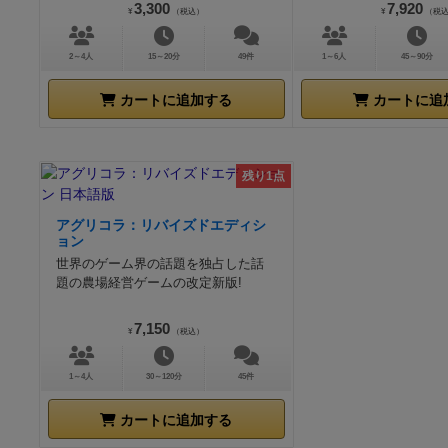
3,300
7,920
¥
（税込）
¥
（税
2～4人
15～20分
49件
1～6人
45～90分
カートに追加する
カートに追
残り1点
アグリコラ：リバイズドエディシ
ョン
世界のゲーム界の話題を独占した話
題の農場経営ゲームの改定新版!
7,150
¥
（税込）
1～4人
30～120分
45件
カートに追加する