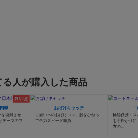
ことで、自動的に物語の設定が決まる仕掛けです。
オープニ
ルール上の処理とは関係がなく、単なる雰囲気づくりです。
あると無いではムードが全然違うので、ＴＲＰＧとしては非
す。それが分かっていてデザインされているようです。Good 
ライマックスは、「脱出のためにヘリポートに急げ！」とか
打ち破れ」とか「少女の閉ざされた心を開かなければならな
番的ないろんなシチュエーションがあって、それぞれ全員で
特定の判定をするようになっています。
じゃあ途中展開はど
うと、ＧＭ（ゲームマスター：進行役）担当と「場面プレイ
うど手番プレイヤーのように回ってきて、ＧＭが場面カード
そこに書いてある状況を読み上げたら、指定された判定にプ
てる人が購入した商品
挑む、という構図です。
「力の判定で１０以上なら成功する
タンダードなものもあれば、「その場面にピッタリのセリフ
残り1点
功」とか「ダイスを５つ縦に積んで、それを崩さずに全員が
できたら成功」とか、ユニークなものも含まれていて笑えま
四季
おばけキャッチ
ーを復興させ
可愛い木のおばけコマ。脳をひねっ
極秘任務：ス
って全員が3周したら、自動的にクライマックスに突入して
がテーマのワ
て全力スピード勝負。
を手掛かりに
流れです。
面白いのはカードの性質上、さっき場面では「廃
方の...
いたのに、次の場面ではいきなり「走る車の中」だったり、