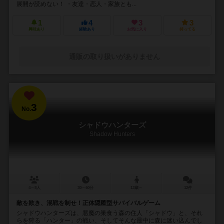
展開が読めない！ ・友達・恋人・家族とも...
1
4
3
3
興味あり
経験あり
お気に入り
持ってる
通販の取り扱いがありません
3
No.
シャドウハンターズ
Shadow Hunters
4～8人
30～60分
13歳～
12件
敵を欺き、混戦を制せ！正体隠匿型サバイバルゲーム
シャドウハンターズは、悪魔の巣食う森の住人「シャドウ」と、それ
らを狩る「ハンター」の戦い、そしてそんな最中に森に迷い込んでし