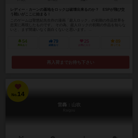
5～12人
60～80分
12歳～
7件
レディー・カーンの基地をロックは破壊出来るのか？ ESPが飛び交
う戦いがここに始まる！
このゲームは聖悠紀先生作の漫画「超人ロック」の初期の作品世界を
忠実に再現したものです。 その為、超人ロックの初期の作品を知らな
いと、まず間違いなく面白くないと思います。 ...
54
79
25
89
興味あり
経験あり
お気に入り
持ってる
再入荷までお待ち下さい
14
No.
雷轟：山吹
Raigou