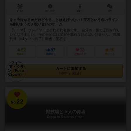
3～5人
30～45分
8歳～
5件
キャラはゆるめだけどやることはえげつない！宝石という名のライフ
を削りあうガチ殴り合いのゲーム
【テーマ】 プレイヤーはそれぞれ名族です。 自分の一族で王国を作り
たくなりました。 そのためには宝石を集めなければいけません。 期限
到達（※4ターン終了）時点で宝石を...
52
87
12
60
興味あり
経験あり
お気に入り
持ってる
カートに追加する
6,600円（税込）
22
No.
闘技場と５人の勇者
Togijo to 5 nin no Yusha