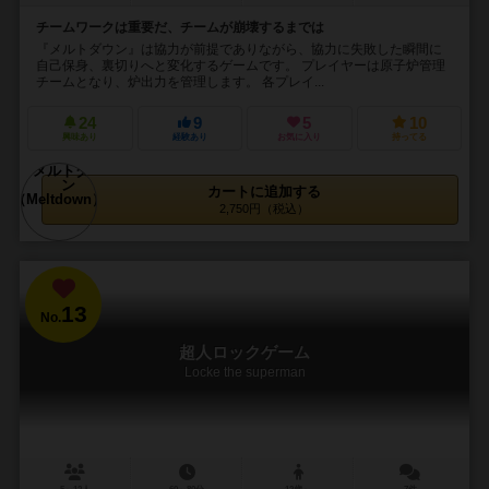
チームワークは重要だ、チームが崩壊するまでは
『メルトダウン』は協力が前提でありながら、協力に失敗した瞬間に
自己保身、裏切りへと変化するゲームです。 プレイヤーは原子炉管理
チームとなり、炉出力を管理します。 各プレイ...
24
9
5
10
興味あり
経験あり
お気に入り
持ってる
カートに追加する
2,750円（税込）
13
No.
超人ロックゲーム
Locke the superman