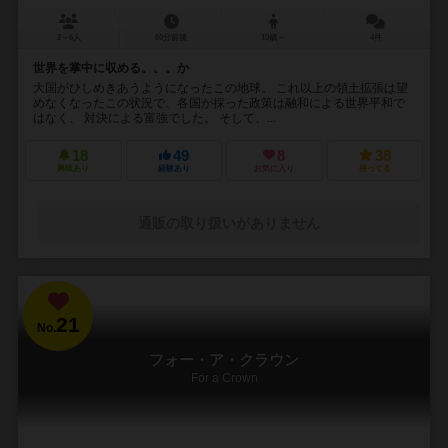
2～6人
60分前後
10歳～
4件
世界を掌中に収める。。。か
大国がひしめきあうようになったこの地球。 これ以上の領土拡張は望
めなくなったこの状況で、各国が採った政策は融和による世界平和で
はなく、 対決による富強でした。 そして、...
18
49
8
38
興味あり
経験あり
お気に入り
持ってる
通販の取り扱いがありません
21
No.
フォー・ア・クラウン
For a Crown