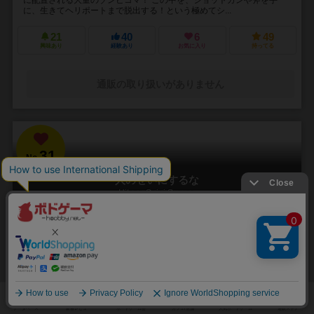
に、生きてヘリポートまで脱出する！という極めてシ...
21
40
6
49
興味あり
経験あり
お気に入り
持ってる
通販の取り扱いがありません
31
No.
人のせいにするな
Hitono Seini Suruna
3～5人
20分前後
5歳～
2件
責任をなすりつけろ！
「お前がやったんだろ！！」 やった覚えのないミスや罪を押し付けら