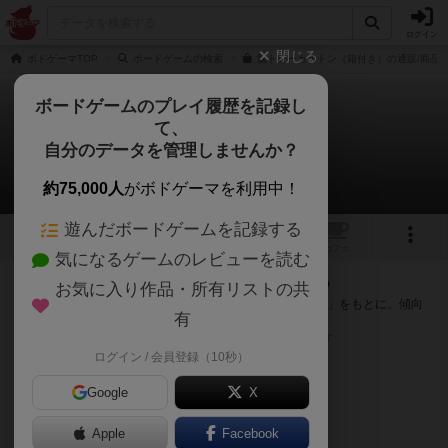
ログイン
閉じる
ボドゲーマTOP
ボードゲームの検索
脳トレーカルトン（箱付き）の通販/商品
ボードゲームのプレイ履歴を記録し
て、
脳トレーカルトン
自分のデータを管理しませんか？
次のおすすめボードゲーム
約75,000人
がボドゲーマを利用中！
遊んだボードゲームを記録する
1
トップ
画像
動画
レビュー
カフェ
気になるゲームのレビューを読む
『脳トレーカルトン』が好きな方へのおすすめ
お気に入り作品・所有リストの共
このゲームのトップページで投票された「プレイ感の評価」をもとに、傾向
有
が近いボードゲームをランキング形式で紹介します。
※リストには一定の投票数がある作品のみを表示しています
ログイン / 会員登録（10秒）
Google
X
Apple
Facebook