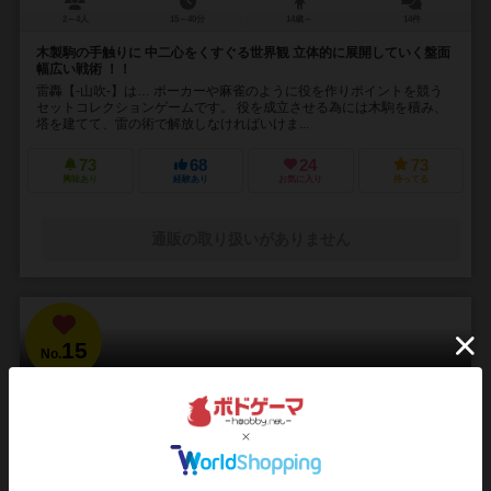
2～4人
15～40分
14歳～
14件
木製駒の手触りに 中二心をくすぐる世界観 立体的に展開していく盤面
幅広い戦術 ！！
雷轟【-山吹-】は… ポーカーや麻雀のように役を作りポイントを競う
セットコレクションゲームです。 役を成立させる為には木駒を積み、
塔を建てて、雷の術で解放しなければいけま...
73
68
24
73
興味あり
経験あり
お気に入り
持ってる
通販の取り扱いがありません
15
No.
ブラッドボーン：カードゲーム
Bloodborne: The Card Game