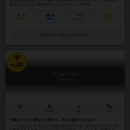
荒らされたような死体が見つかったのだ。この事件...
10
56
8
48
興味あり
経験あり
お気に入り
持ってる
通販の取り扱いがありません
30
No.
ゾンビーズ!!!
Zombies!!!
2～6人
60分前後
12歳～
2件
大量のゾンビに囲まれた街から、生きて脱出できるか⁉︎
ランダムに引いた街タイルを組み合わせていき、出来上がってゆく街
に配置される大量のゾンビコマ！ この中を、ショットガンや斧を手