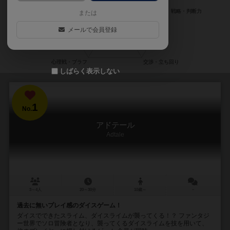
または
メールで会員登録
しばらく表示しない
1
No.
アドテール
Adtale
3～4人
20～30分
10歳～
－
過去に無いプレイ感のダイスゲーム！
ダイスでできたスライム、ダイスライムが襲ってくる！？ ファンタジ
ー世界でソロ冒険者となり、襲ってくるダイスライムを技を用いて、