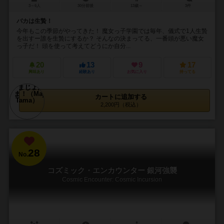
3～6人
30分前後
13歳～
3件
バカは生贄！
今年もこの季節がやってきた！ 魔女っ子学園では毎年、儀式で1人生贄
を出すー誰を生贄にするか？ そんなの決まってる、一番頭が悪い魔女
っ子だ！ 頭を使って考えてどうにか自分...
20
13
9
17
興味あり
経験あり
お気に入り
持ってる
カートに追加する
2,200円（税込）
28
No.
コズミック・エンカウンター 銀河強襲
Cosmic Encounter: Cosmic Incursion