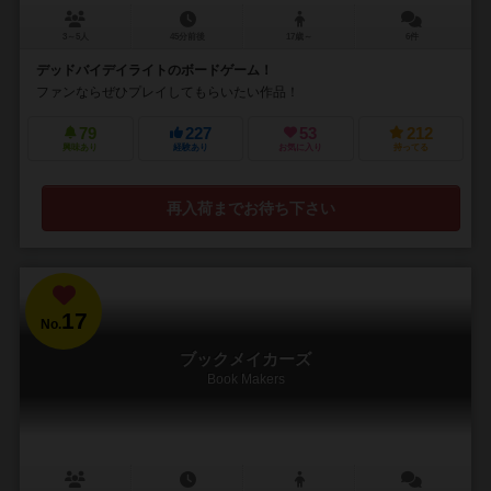
3～5人
45分前後
17歳～
6件
デッドバイデイライトのボードゲーム！
ファンならぜひプレイしてもらいたい作品！
79
227
53
212
興味あり
経験あり
お気に入り
持ってる
再入荷までお待ち下さい
17
No.
ブックメイカーズ
Book Makers