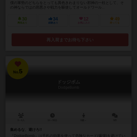
僕の軍勢のどちらをとっても異色きわまりない邪神の一柱として、そ
の神ならではの邪悪さや戦力を駆使してオールドワール...
30
34
12
49
興味あり
経験あり
お気に入り
持ってる
再入荷までお待ち下さい
5
No.
ドッジボム
DodgeBomb
3～6人
10～30分
8歳～
3件
集めるな、避けろ!!
『DodgeBomb』は手札の効果を使って危険なカード(爆弾)を避けてい