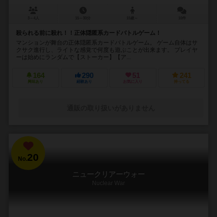
3～4人
15～30分
15歳～
10件
殺られる前に殺れ！！正体隠匿系カードバトルゲーム！
マンションが舞台の正体隠匿系カードバトルゲーム。 ゲーム自体はサ
クサク進行し、ライトな感覚で何度も遊ぶことが出来ます。 プレイヤ
ーは始めにランダムで【ストーカー】【ア...
164
290
51
241
興味あり
経験あり
お気に入り
持ってる
通販の取り扱いがありません
20
No.
ニュークリアーウォー
Nuclear War