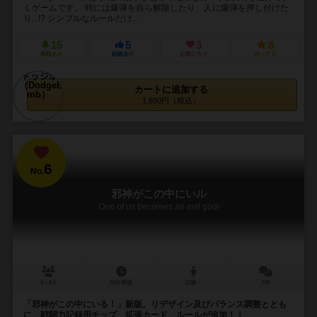
くゲームです。 時には爆弾を自ら解除したり、人に爆弾を押し付けた
り...!? シンプルなルールだけ...
15
5
3
8
興味あり
経験あり
お気に入り
持ってる
カートに追加する
1,650円（税込）
6
No.
邪神がこの中にいル
One of us becomes an evil god!
4～8人
40分前後
12歳～
2件
「邪神がこの中にいる！」新版。リデザイン及びバランス調整ととも
に、戦闘力記録用チップ、拡張カード、ルールが追加！！