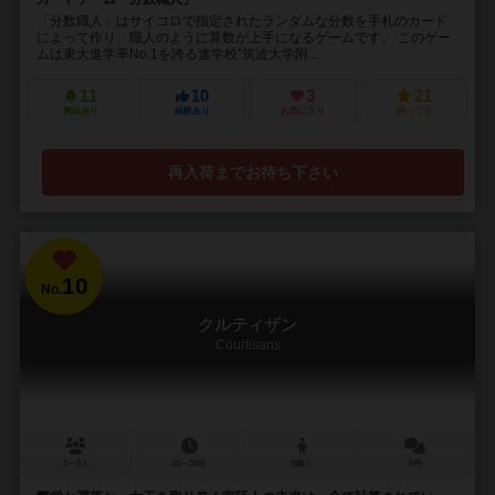
「分数職人」はサイコロで指定されたランダムな分数を手札のカード
によって作り、職人のように算数が上手になるゲームです。 このゲー
ムは東大進学率No.1を誇る進学校”筑波大学附...
11
10
3
21
興味あり
経験あり
お気に入り
持ってる
再入荷までお待ち下さい
10
No.
クルティザン
Courtisans
2～5人
20～30分
8歳～
5件