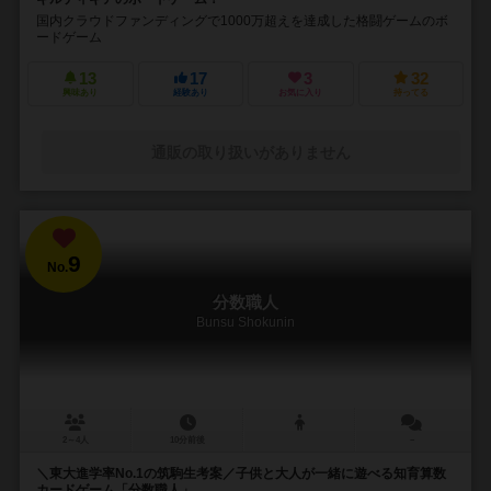
国内クラウドファンディングで1000万超えを達成した格闘ゲームのボ
ードゲーム
13
17
3
32
興味あり
経験あり
お気に入り
持ってる
通販の取り扱いがありません
9
No.
分数職人
Bunsu Shokunin
2～4人
10分前後
－
＼東大進学率No.1の筑駒生考案／子供と大人が一緒に遊べる知育算数
カードゲーム「分数職人」