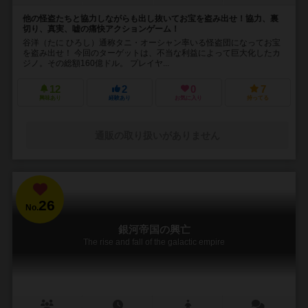
他の怪盗たちと協力しながらも出し抜いてお宝を盗み出せ！協力、裏
切り、真実、嘘の痛快アクションゲーム！
谷洋（たに ひろし）通称タニ・オーシャン率いる怪盗団になってお宝
を盗み出せ！ 今回のターゲットは、不当な利益によって巨大化したカ
ジノ。その総額160億ドル。 プレイヤ...
12
2
0
7
興味あり
経験あり
お気に入り
持ってる
通販の取り扱いがありません
26
No.
銀河帝国の興亡
The rise and fall of the galactic empire