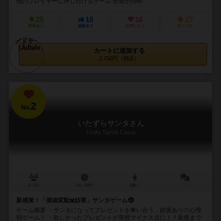
他のプレイヤーに押し付けるゲーム 全員が同時...
25
18
18
27
興味あり
経験あり
お気に入り
持ってる
カートに追加する
2,750円（税込）
2
No.
いたずらサンタさん
Tricky Santa Claus
2～6人
10～30分
6歳～
－
新感覚！「価値変動✖️妨害」サンタゲーム🤶
ゲーム概要 ・サンタになってプレゼントを奪い合う、妨害ありの心理
戦ゲーム！ ・欲しかったプレゼントが突然マイナス点に！？最後まで