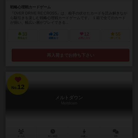
戦略心理戦カードゲーム
『OVER DRIVE RE:CROSS』は、相手の伏せたカードを読み解きなが
ら駆引きを楽しむ戦略心理戦カードゲームです。 １箱で全てのカード
が揃い、幅広い層がプレイできる...
33
26
12
55
興味あり
経験あり
お気に入り
持ってる
再入荷までお待ち下さい
12
No.
メルトダウン
Meltdown
4～6人
30～60分
10歳～
2件