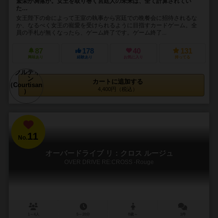
繁栄か凋落か。女王を取り巻く宮廷人の未来は、全て計算されてい
た…
女王陛下の命によって王室の執事から宮廷での晩餐会に招待されるな
か、なるべく女王の寵愛を受けられるように目指すカードゲーム。全
員の手札が無くなったら、ゲーム終了です。ゲーム終了...
87
178
40
131
興味あり
経験あり
お気に入り
持ってる
カートに追加する
4,400円（税込）
11
No.
オーバードライブ リ：クロス ルージュ
OVER DRIVE RE:CROSS -Rouge
1～4人
5～20分
8歳～
1件