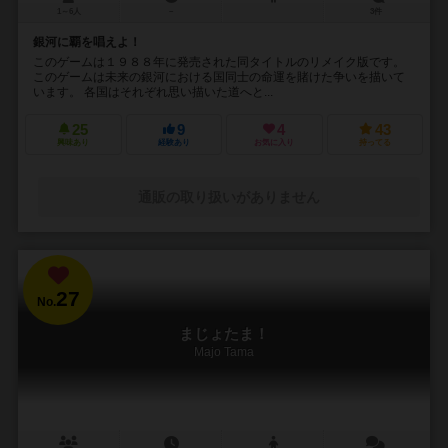
1～6人
－
3件
銀河に覇を唱えよ！
このゲームは１９８８年に発売された同タイトルのリメイク版です。
このゲームは未来の銀河における国同士の命運を賭けた争いを描いて
います。 各国はそれぞれ思い描いた道へと...
25
9
4
43
興味あり
経験あり
お気に入り
持ってる
通販の取り扱いがありません
27
No.
まじょたま！
Majo Tama