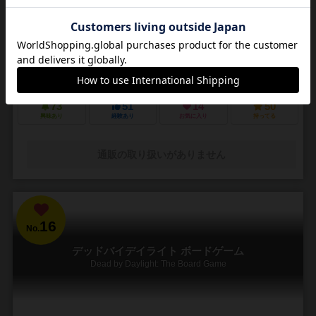
3～5人
30～45分
14歳～
4件
悪夢のような街で他の狩人を出し抜いて「血の遺志」を集めろ
ＰＳ４で発売されたフロムソフトウェアのブラッドボーンのカードゲ
ーム化。 かつて栄華を極めた古都ヤーナムでは風土病「獣の病」がは
びこっていた。あなたは「獣の病」の罹患者で...
73
51
14
50
興味あり
経験あり
お気に入り
持ってる
通販の取り扱いがありません
16
No.
デッドバイデイライト ボードゲーム
Dead by Daylight: The Board Game