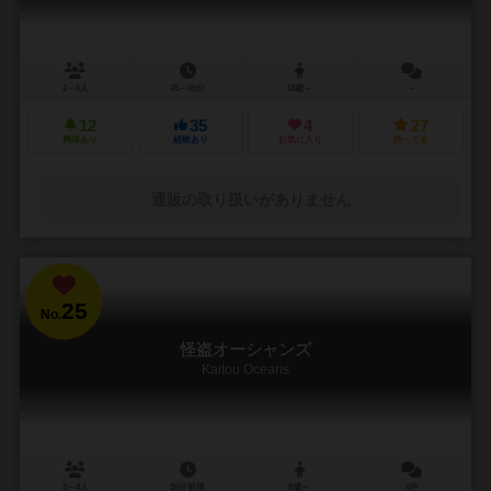
2～6人
45～55分
10歳～
－
12
35
4
27
興味あり
経験あり
お気に入り
持ってる
通販の取り扱いがありません
25
No.
怪盗オーシャンズ
Kaitou Oceans
3～4人
30分前後
8歳～
4件