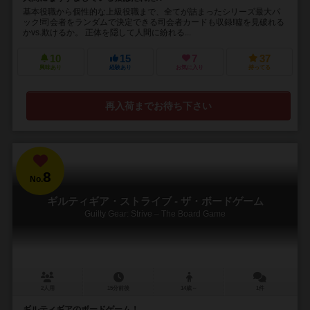
基本役職から個性的な上級役職まで、全てが詰まったシリーズ最大パ
ック!司会者をランダムで決定できる司会者カードも収録!噓を見破れる
かvs.欺けるか。 正体を隠して人間に紛れる...
10
15
7
37
興味あり
経験あり
お気に入り
持ってる
再入荷までお待ち下さい
8
No.
ギルティギア・ストライブ - ザ・ボードゲーム
Guilty Gear: Strive – The Board Game
2人用
15分前後
14歳～
1件
ギルティギアのボードゲーム！