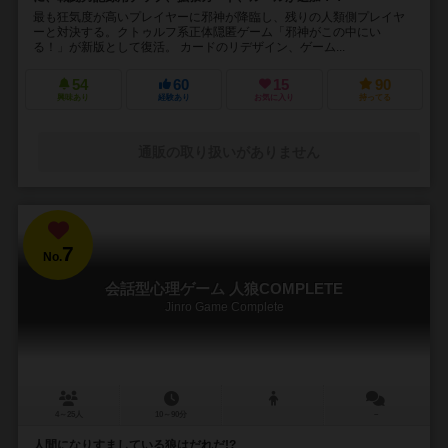
最も狂気度が高いプレイヤーに邪神が降臨し、残りの人類側プレイヤ
ーと対決する。クトゥルフ系正体隠匿ゲーム「邪神がこの中にい
る！」が新版として復活。 カードのリデザイン、ゲーム...
54
60
15
90
興味あり
経験あり
お気に入り
持ってる
通販の取り扱いがありません
7
No.
会話型心理ゲーム 人狼COMPLETE
Jinro Game Complete
4～25人
10～90分
－
人間になりすましている狼はだれだ!?