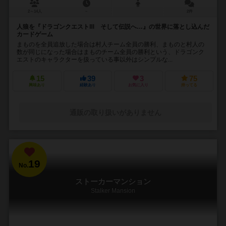
2～14人
－
2件
人狼を『ドラゴンクエストⅢ そして伝説へ…』の世界に落とし込んだ
カードゲーム
まものを全員追放した場合は村人チーム全員の勝利、まものと村人の
数が同じになった場合はまものチーム全員の勝利という、ドラゴンク
エストのキャラクターを扱っている事以外はシンプルな...
15
39
3
75
興味あり
経験あり
お気に入り
持ってる
通販の取り扱いがありません
19
No.
ストーカーマンション
Stalker Mansion