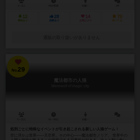
3～6人
60分前後
10歳～
1件
12
28
14
70
興味あり
経験あり
お気に入り
持ってる
通販の取り扱いがありません
29
No.
魔法都市の人狼
Werewolf of magic city
6～23人
60～90分
10歳～
－
処刑ごとに特殊なイベントが引き起こされる新しい人狼ゲーム！
空に浮かぶ世界――天空界。その中心――魔法都市ノリア。 世界中の
人間と技術が集まるこの場所である日事件が起きる。次々と獣に食い