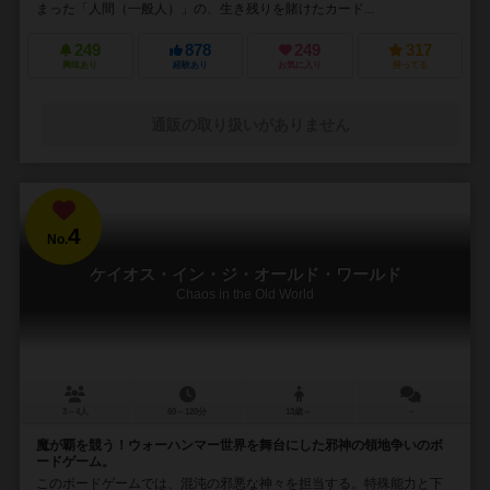
まった「人間（一般人）」の、生き残りを賭けたカード...
249
878
249
317
興味あり
経験あり
お気に入り
持ってる
通販の取り扱いがありません
4
No.
ケイオス・イン・ジ・オールド・ワールド
Chaos in the Old World
3～4人
60～120分
13歳～
－
魔が覇を競う！ウォーハンマー世界を舞台にした邪神の領地争いのボ
ードゲーム。
このボードゲームでは、混沌の邪悪な神々を担当する。特殊能力と下