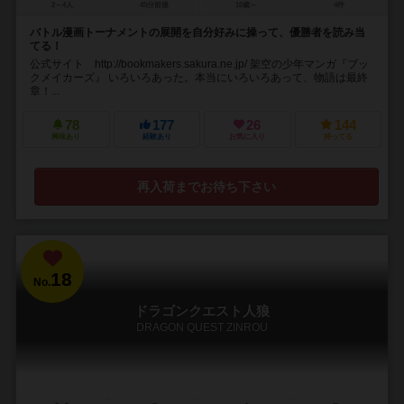
2～4人
45分前後
10歳～
4件
バトル漫画トーナメントの展開を自分好みに操って、優勝者を読み当
てる！
公式サイト http://bookmakers.sakura.ne.jp/ 架空の少年マンガ『ブッ
クメイカーズ』 いろいろあった。本当にいろいろあって、物語は最終
章！...
78
177
26
144
興味あり
経験あり
お気に入り
持ってる
再入荷までお待ち下さい
18
No.
ドラゴンクエスト人狼
DRAGON QUEST ZINROU