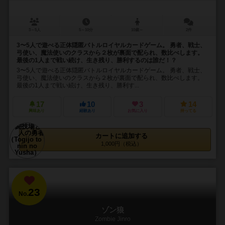
3～5人
5～10分
10歳～
2件
3〜5人で遊べる正体隠匿バトルロイヤルカードゲーム。 勇者、戦士、
弓使い、魔法使いのクラスから２枚が裏面で配られ、数比べします。
最後の1人まで戦い続け、生き残り、勝利するのは誰だ！？
3〜5人で遊べる正体隠匿バトルロイヤルカードゲーム。 勇者、戦士、
弓使い、魔法使いのクラスから２枚が裏面で配られ、数比べします。
最後の1人まで戦い続け、生き残り、勝利す...
17
10
3
14
興味あり
経験あり
お気に入り
持ってる
カートに追加する
1,000円（税込）
23
No.
ゾン狼
Zombie Jinro