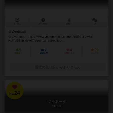
5～19人
10～999分
10歳～
1件
公式youtube
公式youtube https://www.youtube.com/channel/UCCcINwZg-
HUYcGEljblHswQ?view_as=subscriber ...
9
7
4
20
興味あり
経験あり
お気に入り
持ってる
通販の取り扱いがありません
24
No.
ヴィネータ
Vineta