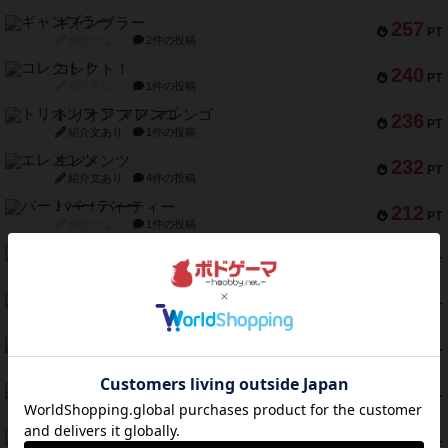
ギャンブラー
257
PT
紹介文なし
2件の投稿
コレクト！
240
PT
紹介文なし
1件の投稿
トリオンフ ア マレンゴ
236
PT
紹介文あり
1件の投稿
エレメンツ
232
PT
紹介文あり
4件の投稿
バー！パーティー
212
PT
紹介文なし
1件の投稿
ギョッと
154
PT
紹介文あり
1件の投稿
クルティボ
152
PT
紹介文なし
1件の投稿
ブラヴェスト
140
PT
紹介文なし
1件の投稿
ドブル：ポケットモンスター
122
PT
紹介文あり
4件の投稿
ジャンヌ・ダルク-オルレアン ドロー＆ライト
118
PT