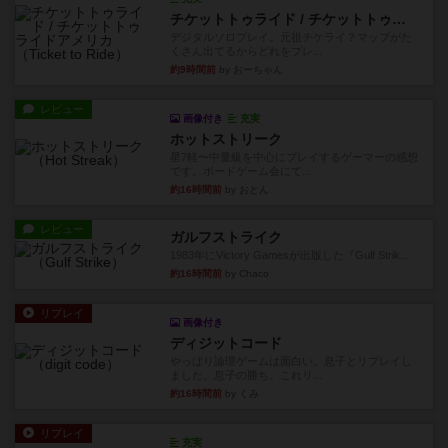
チケットトゥライド / チケットトゥライドアメリカ
デジタルソロプレイ。元祖チケライ？マップがた
くさん出てるからどれをプレ...
約9時間前
by おーちゃん
レビュー
画像付き
充実
ホットストリーク
星7軽〜中量級を中心にプレイするゲーマーの感想
です。ボードゲーム会にて...
約16時間前
by おとん
レビュー
ガルフストライク
1983年にVictory Gamesが出版した『Gulf Strik...
約16時間前
by Chaco
リプレイ
画像付き
ディジットコード
やっぱり論理ゲームは面白い。息子とリプレイし
ました。息子の勝ち。これリ...
約16時間前
by くみ
リプレイ
充実