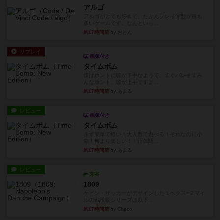
アルゴ
アルゴがとても好きで、たぶんプレイ回数が最も
多いゲームです。なんといっ...
約17時間前
by おとん
リプレイ
画像付き
タイムボム
僕はホントに嘘が下手なようで、すぐバレますみ
んなホント、嘘が上手ですよ...
約17時間前
by あまる
レビュー
画像付き
タイムボム
まず簡単で軽い！大人数で遊べる！それなのに小
箱！何より楽しい！！正体隠...
約17時間前
by あまる
レビュー
充実
1809
ケビン・ザッカーがデザインした１ヘクス=２マイ
ルの戦役級シリーズは以下...
約17時間前
by Chaco