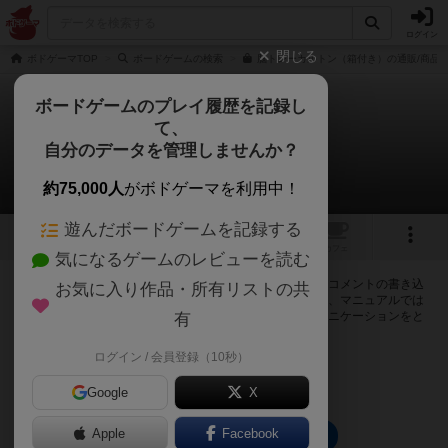
ログイン
閉じる
ボドゲーマTOP
ボードゲームの検索
脳トレーカルトン（箱付き）の通販/商品
ボードゲームのプレイ履歴を記録し
て、
脳トレーカルトン
自分のデータを管理しませんか？
0件の掲示板
約75,000人
がボドゲーマを利用中！
遊んだボードゲームを記録する
1
トップ
画像
動画
レビュー
カフェ
気になるゲームのレビューを読む
ログインすると脳トレーカルトンに関する掲示板の作成やコメントの書き込
お気に入り作品・所有リストの共
みが出来るようになります。ルールの疑問やエラッタ情報、マニュアルでは
判断し辛い曖昧な表記等について会員同士で自由にコミュニケーションをと
有
ることが出来ます。
ログイン / 会員登録（10秒）
ログイン/無料会員登録
Google
X
Apple
Facebook
脳トレーカルトンのトップに戻る