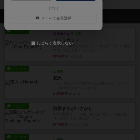
または
会員の新しい投稿
メールで会員登録
レビュー
画像付き
充実
ワンラウンド
しばらく表示しない
星5軽〜中量級を中心にプレイするゲーマーの感想
です。今回はボードゲーム...
約3時間前
by おとん
レビュー
充実
花火
ずっと前のドイツ年間ゲーム大賞ながら、シンプ
ルで簡単な小ゲームで今でも...
約5時間前
by tamio
レビュー
無限まちがいさがし
6つの場面カード（表、裏で違う絵）が何枚かあ
り、そのうち3つ選んで、同...
約7時間前
by ジェイとと
レビュー
充実