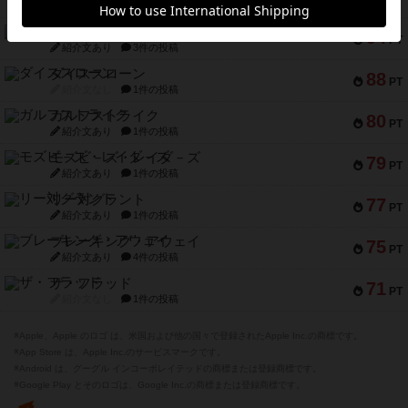
紹介文なし
5件の投稿
ファースト・イン・フライト
94
PT
紹介文あり
3件の投稿
ダイススローン
88
PT
紹介文なし
1件の投稿
ガルフストライク
80
PT
紹介文あり
1件の投稿
モズビ－ズ・レイダ－ズ
79
PT
紹介文あり
1件の投稿
リー対グラント
77
PT
紹介文あり
1件の投稿
ブレーキング・アウェイ
75
PT
紹介文あり
4件の投稿
ザ・フラッド
71
PT
紹介文なし
1件の投稿
※Apple、Apple のロゴ は、米国および他の国々で登録されたApple Inc.の商標です。
※App Store は、Apple Inc.のサービスマークです。
※Android は、グーグル インコーポレイテッドの商標または登録商標です。
※Google Play とそのロゴは、Google Inc.の商標または登録商標です。