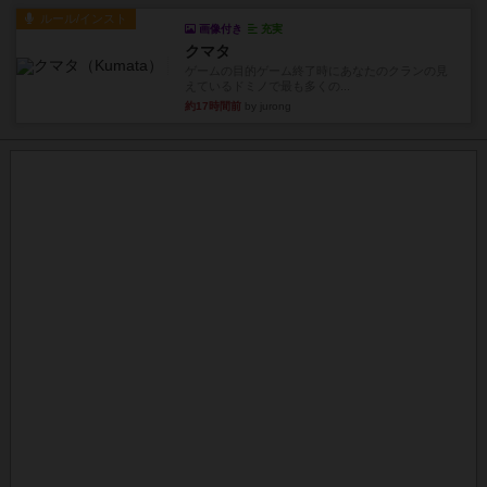
ルール/インスト
画像付き
充実
クマタ
ゲームの目的ゲーム終了時にあなたのクランの見
えているドミノで最も多くの...
約17時間前
by jurong