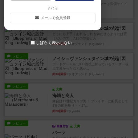
舞台は全寮制の女子高。プレイヤーは探偵サイド
または
と犯人サイドに分かれて、探...
9分前
by タカミネコウヘイ
メールで会員登録
戦略やコツ
ノイシュヴァンシュタイン城の設計図
どうにも上手くあれもこれも満たせるようには置
けないので、入口の除去と入...
しばらく表示しない
約1時間前
by オグランド（Oguland）
レビュー
ノイシュヴァンシュタイン城の設計図
ボードゲームを1,000個以上持っているユーザー視
点で良かった点と悪か...
約1時間前
by オグランド（Oguland）
レビュー
充実
海賊と商人
舞台は17世紀カリブ海！ プレイヤーは船長として
1隻の船を駆り・・17...
約2時間前
by yuishi
レビュー
画像付き
充実
パーラ