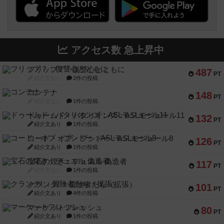
アクセス数 急上昇中
フリップ７：復讐心とともに
487
PT
紹介文なし
2件の投稿
コンテナ
148
PT
紹介文なし
1件の投稿
ドゥームド・バタリオンズ：ASLモジュール11
132
PT
紹介文あり
1件の投稿
コード・オブ・ブシドー：ASLモジュール8
126
PT
紹介文あり
1件の投稿
宝石の煌き：デュエル 偽造者
117
PT
紹介文なし
1件の投稿
クランク! ：冒険者たち（拡張）
101
PT
紹介文あり
4件の投稿
マーケットフレッシュ
80
PT
紹介文あり
1件の投稿