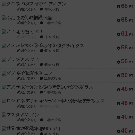
クロス・オブ・アイアン
68
PT
紹介文あり
3件の投稿
ふたつの街の物語
65
PT
紹介文あり
18件の投稿
とうほうの！
61
PT
紹介文なし
1件の投稿
メメントオンラインタクティクス
58
PT
紹介文あり
4件の投稿
ブリックス
56
PT
紹介文あり
4件の投稿
ダグエイトチェス
50
PT
紹介文あり
11件の投稿
アズール：シントラのステンドグラス
48
PT
紹介文あり
18件の投稿
ロシアン・キャンペーン：第5版デラックス
46
PT
紹介文あり
0件の投稿
マスクメン
40
PT
紹介文あり
16件の投稿
世界の七不思議：都市
40
PT
紹介文あり
3件の投稿