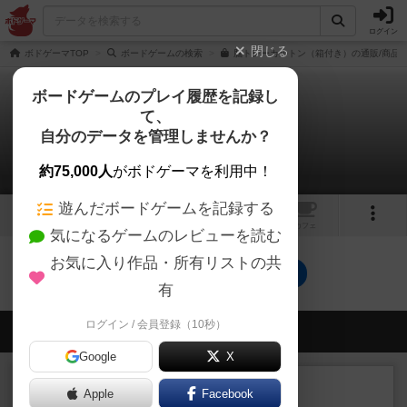
ログイン
閉じる
ボドゲーマTOP
ボードゲームの検索
脳トレーカルトン（箱付き）の通販/商品
ボードゲームのプレイ履歴を記録し
て、
脳トレーカルトン
自分のデータを管理しませんか？
0件のリプレイ日記
約75,000人
がボドゲーマを利用中！
遊んだボードゲームを記録する
1
トップ
画像
動画
レビュー
カフェ
気になるゲームのレビューを読む
お気に入り作品・所有リストの共
脳トレーカルトンのトップに戻る
有
ログイン / 会員登録（10秒）
会員の新しい投稿
Google
X
レビュー
画像付き
充実
Apple
Facebook
しあわせのいと