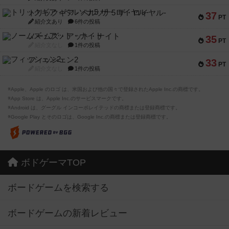
トリックギア - ペルソナ5 ザ・ロイヤル-
37
PT
紹介文あり
6件の投稿
ノームズ・アット・ナイト
35
PT
紹介文なし
1件の投稿
フィッシェン2
33
PT
紹介文なし
1件の投稿
※Apple、Apple のロゴ は、米国および他の国々で登録されたApple Inc.の商標です。
※App Store は、Apple Inc.のサービスマークです。
※Android は、グーグル インコーポレイテッドの商標または登録商標です。
※Google Play とそのロゴは、Google Inc.の商標または登録商標です。
ボドゲーマTOP
ボードゲームを検索する
ボードゲームの新着レビュー