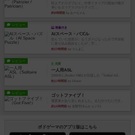
対人アナログプレイ。中世イタリアの貴族の権力
争いをエリアマジョリティで...
約9時間前
by おーちゃん
レビュー
画像付き
AIスペース・パズル
住んでいた惑星が、もうダメになったので宇宙船
に乗り込み脱出をしたが、宇...
約10時間前
by うらまこ
レビュー
充実
一人用ASL
1995年にAvalon Hill社が出版した『Solitair AS...
約11時間前
by Chaco
レビュー
ゴットファイブ！
運要素があり楽しめました。またやりたいです。
約16時間前
by 金賢守(キムヒョンス)
ボドゲーマのアプリ版はこちら