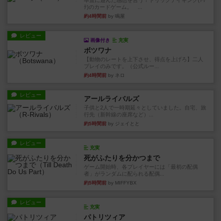
率直に遊んだ感想を言う！トリックテイキング(ﾄﾘ
ﾃ)のカードゲーム。 ...
約4時間前
by 鳴屋
レビュー
画像付き
充実
ボツワナ
【動物のレートを上下させ、得点を上げろ】二人
プレイのみです。（公式ルー...
約4時間前
by ネロ
レビュー
アールライバルズ
子供と2人で一時期延々としていました。自宅、旅
行先（新幹線の座席など）...
約5時間前
by ジェイとと
レビュー
充実
死がふたりを分かつまで
ゲーム開始時、各プレイヤーには「最初の配偶
者」がランダムに配られる配偶...
約5時間前
by MIFFYBX
レビュー
充実
パトリツィア