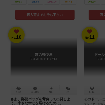
興味あり
経験あり
お気に入り
持ってる
興味あり
再入荷までお待ち下さい
再
10
11
No.
No.
霧の郵便屋
ドール
Deliveries in the Mist
Doll 
2～5人
20～60分
9歳～
2件
2～4人
さあ、郵便バッグを背負って出発しよ
そのドールに
う。小さな幸せを届けるために。
プレイヤーは職