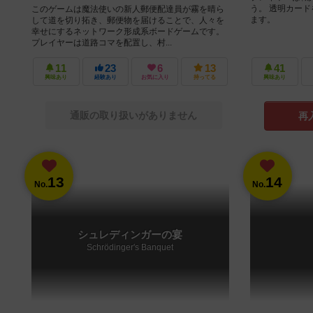
う。 透明カー
このゲームは魔法使いの新人郵便配達員が霧を晴ら
ます。
して道を切り拓き、郵便物を届けることで、人々を
幸せにするネットワーク形成系ボードゲームです。
プレイヤーは道路コマを配置し、村...
11
23
6
13
41
興味あり
経験あり
お気に入り
持ってる
興味あり
通販の取り扱いがありません
再
13
14
No.
No.
シュレディンガーの宴
Schrödinger's Banquet