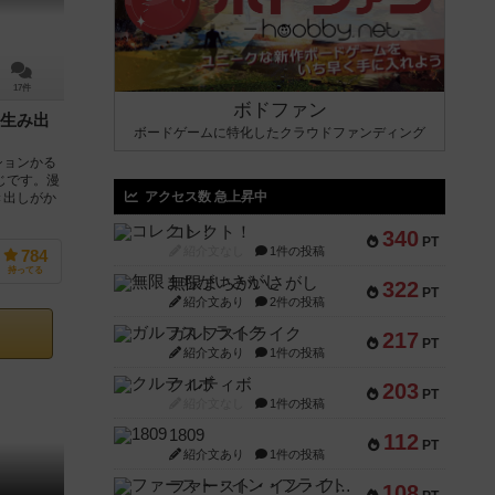
17件
ボドファン
生み出
ボードゲームに特化したクラウドファンディング
ションかる
じです。漫
アクセス数 急上昇中
き出しがか
コレクト！
340
PT
紹介文なし
1件の投稿
784
持ってる
無限まちがいさがし
322
PT
紹介文あり
2件の投稿
ガルフストライク
217
PT
紹介文あり
1件の投稿
クルティボ
203
PT
紹介文なし
1件の投稿
1809
112
PT
紹介文あり
1件の投稿
ファースト・イン・フライト
108