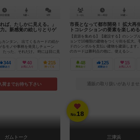
15分前後
5歳～
6件
1～4人
30～45分
10歳～
れば、たしかに見える。」
市長となって都市開発！ 拡大再
力。新感覚の絵しりとりゲ
トコレクションの要素を楽しめる
【資源を集める】【建設する】のシンプ
ョンで10種類の建物をつくり街を拡大。
もカンタン。 出てくるカードの絵か
ドのシンボルを支払い建物を建築します
がるモノや事柄を発見しチェーン
のカードは勝利点の他に、使えるシ...
。 たった、それだけ。 時には目に見
...
344
40
215
48
125
15
経験あり
お気に入り
持ってる
興味あり
経験あり
お気に入り
通販の取り扱いがありませ
入荷までお待ち下さい
18
No.
ガムトーク
三津浜