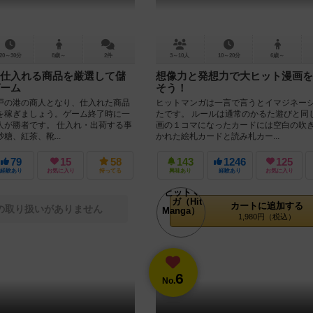
20～30分
8歳～
2件
3～10人
10～20分
6歳～
仕入れる商品を厳選して儲
想像力と発想力で大ヒット漫画を
ーム
そう！
戸の港の商人となり、仕入れた商品
ヒットマンガは一言で言うとイマジネー
を稼ぎましょう。ゲーム終了時に一
たです。 ルールは通常のかるた遊びと同
人が勝者です。 仕入れ・出荷する事
画の１コマになったカードには空白の吹
糖、紅茶、靴...
かれた絵札カードと読み札カー...
79
15
58
143
1246
125
経験あり
お気に入り
持ってる
興味あり
経験あり
お気に入り
カートに追加する
の取り扱いがありません
1,980円（税込）
6
No.