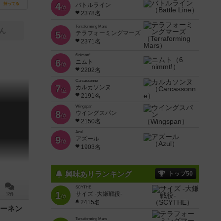
4
持ってる
バトルライン
位
2378名
Terraforming Mars
ん
5
テラフォーミングマーズ
位
2371名
6 nimmt!
6
ニムト
位
2202名
Carcassonne
7
カルカソンヌ
位
2191名
Wingspan
8
ウイングスパン
位
2150名
Azul
9
アズール
位
1903名
興味ありランキング
トップ50
SCYTHE
1
サイズ -大鎌戦役-
12件
位
2415名
ーネン
Terraforming Mars