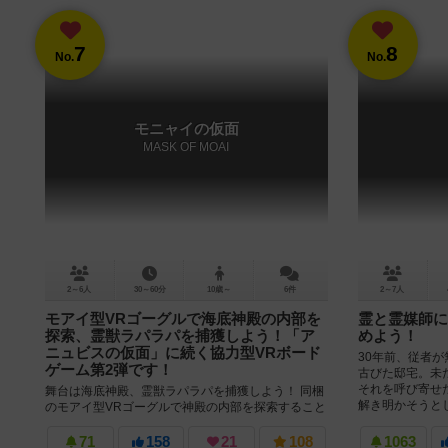
7
8
No.
No.
モニャイの仮面
MASK OF MOAI
2～6人
30～60分
10歳～
6件
2～7人
モアイ型VRゴーグルで海底神殿の内部を
霊と霊媒師に
探索、霊獣ラパラパを捕獲しよう！「ア
めよう！
ニュビスの仮面」に続く協力型VRボード
30年前、従者
ゲーム第2弾です！
古びた邸宅。未
それを呼び寄せ
舞台は海底神殿、霊獣ラパラパを捕獲しよう！ 同梱
解き明かそうとしま
のモアイ型VRゴーグルで神殿の内部を探索すること
ができます。 しかし、一度に見えるのは海底神殿の
一部だけ、仲間に内部の様子...
71
158
21
108
1063