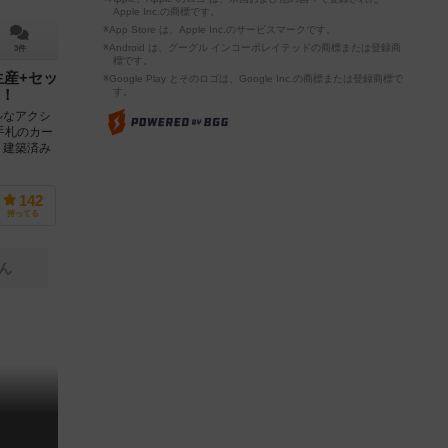
Apple Inc.の商標です。
※App Store は、Apple Inc.のサービスマークです。
※Android は、グーグル インコーポレイテッドの商標または登録商
3件
標です。
生産+セッ
※Google Play とそのロゴは、Google Inc.の商標または登録商標で
す。
！
ルなアクシ
手札のカー
。建築済み
142
持ってる
ん