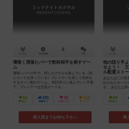
ミッドナイトカクテル
MIDNIGHT COCKTAIL
3～6人
20分前後
3件
2～4人
薄暗く洒落たバーで乾杯相手を探すゲー
他の語り手よ
ム
せよう！ 王
ル配置ストー
薄暗いバーの中で、同じカクテルを飲んでいる（同
じカードを持っている）プレイヤーを探して乾杯を
あなたはこの世
するターン制のゲーム。 時計回りに進んでいく手番
記されたすべて
で、プレイヤーは交流カードを...
す。 あなたは
――を持っています
51
181
38
213
84
興味あり
経験あり
お気に入り
持ってる
興味あり
再入荷までお待ち下さい
再