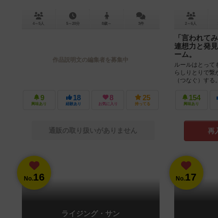
4～5人
5～20分
8歳～
3件
2～6人
「言われてみ
連想力と発見
ーム。
作品説明文の編集者を募集中
ルールはとって
らしりとりで繋
（つなぐ）する
えていないものでも
9
18
8
25
154
興味あり
経験あり
お気に入り
持ってる
興味あり
通販の取り扱いがありません
再
16
17
No.
No.
ライジング・サン