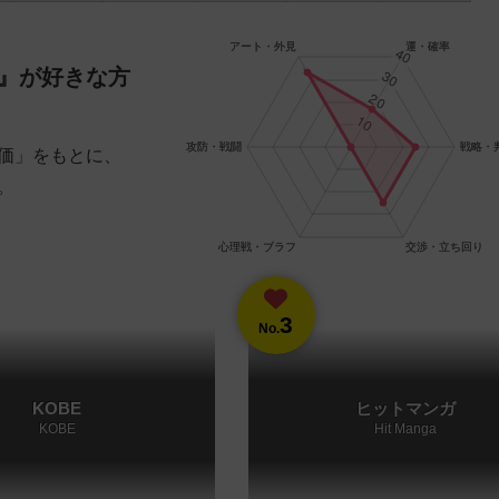
』が好きな方
価」をもとに、
。
3
No.
KOBE
ヒットマンガ
KOBE
Hit Manga