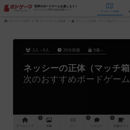
世界のボードゲームを楽しもう！
ボードゲーム専門の総合情報サイト
データベース
検
ボドゲーマTOP
ボードゲームの検索
ネッシーの正体（マッチ箱エディション）
2人～5人
20分前後
9歳～
ネッシーの正体（マッチ
次のおすすめボードゲー
5
1
8
ゲーム
トップ
画像
動画
レビュー
店舗/
カフェ