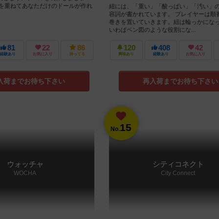
ドを重ねてあなただけのドールが作れ
紐には、「重い」「酸っぱい」「汚い」
容詞が書かれています。 プレイヤーは順
巻きを置いていきます。紐は輪っかにな
いわばベン図のような役割にな...
81
22
86
120
408
42
経験あり
お気に入り
持ってる
興味あり
経験あり
お気に入り
入荷までお待ち下さい
再入荷までお待ち下さい
15
No.
ウォッチャ
シティコネクト
WOCHA
City Connect