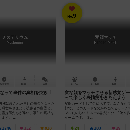
9
No.
ミステリウム
変顔マッチ
Mysterium
Hengao Match
42分前後
10歳～
29件
2～7人
5～20分
10歳～
なって事件の真相を突き止
変な顔をマッチさせる新感覚ゲー
って楽しく表情筋をきたえよう
が無残に殺された事件の舞台となった
変顔カードをおでこにあてて、みんなが
だ現世をさまよう被害者の幽霊と、
顔で、 どのカードなのかを当てるゲーム
た霊媒師たちが集い、事件の真相を
プルたのしい！ ルール説明１分、10分ほ
す。 ...
ゲームです。 ３...
1746
332
818
24
203
29