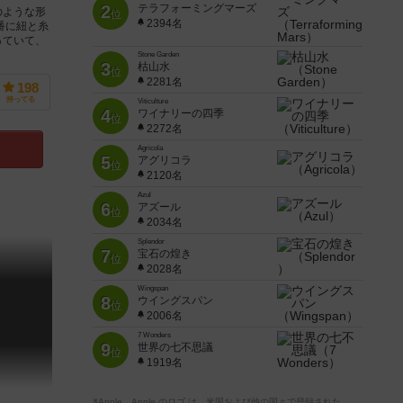
2
テラフォーミングマーズ
のような形
位
2394名
番に紐と糸
っていて、
Stone Garden
3
枯山水
位
2281名
198
持ってる
Viticulture
4
ワイナリーの四季
位
2272名
Agricola
5
アグリコラ
位
2120名
Azul
6
アズール
位
2034名
Splendor
7
宝石の煌き
位
2028名
Wingspan
8
ウイングスパン
位
2006名
7 Wonders
9
世界の七不思議
位
1919名
※Apple、Apple のロゴ は、米国および他の国々で登録された