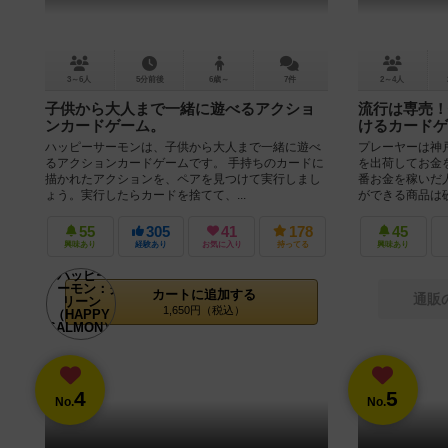
3～6人
5分前後
6歳～
7件
2～4人
子供から大人まで一緒に遊べるアクショ
流行は専売！
ンカードゲーム。
けるカードゲ
ハッピーサーモンは、子供から大人まで一緒に遊べ
プレーヤーは神
るアクションカードゲームです。 手持ちのカードに
を出荷してお金
描かれたアクションを、ペアを見つけて実行しまし
番お金を稼いだ
ょう。実行したらカードを捨てて、...
ができる商品は砂
55
305
41
178
45
興味あり
経験あり
お気に入り
持ってる
興味あり
カートに追加する
通販
1,650円（税込）
4
5
No.
No.