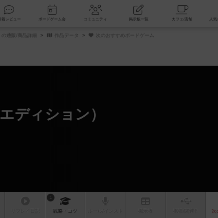
索
新着レビュー
ボードゲーム会
コミュニティ
掲示板一覧
の通販/商品詳細
作品データ
次のおすすめボードゲーム
箱エディション）
ム
1
リプレイ
日記
戦略
・コツ
ルール
/インスト
掲示板
拡張/関連
作
次