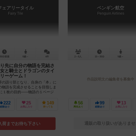
フェアリータイル
ペンギン航空
Fairy Tile
Penguin Airlines
30分前後
8歳～
4件
2～8人
15～30分
9歳～
り先に自分の物語を完結さ
女と騎士とドラゴンのタイ
リーゲーム！
作品説明文の編集者を募集中
界の語り部となり、自身の「本」に
の物語を完成させることを目指しま
常に１枚の目的――物語の１ページ
。 その物...
222
25
149
56
99
13
経験あり
お気に入り
持ってる
興味あり
経験あり
お気に入り
通販の取り扱いがありませ
入荷までお待ち下さい