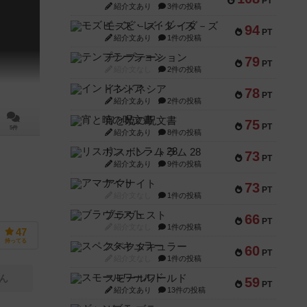
PT
紹介文あり
3件の投稿
モズビ－ズ・レイダ－ズ
94
PT
紹介文あり
1件の投稿
テンプテーション
79
PT
紹介文なし
2件の投稿
インドネシア
78
PT
紹介文あり
2件の投稿
宵と暁の呪文書
75
PT
5件
紹介文あり
8件の投稿
リスボン・トラム 28
73
PT
紹介文あり
9件の投稿
アマナイト
73
PT
紹介文なし
1件の投稿
ブラヴェスト
66
PT
紹介文なし
1件の投稿
47
持ってる
スペクタキュラー
60
PT
紹介文なし
1件の投稿
スモールワールド
ん
59
PT
紹介文あり
13件の投稿