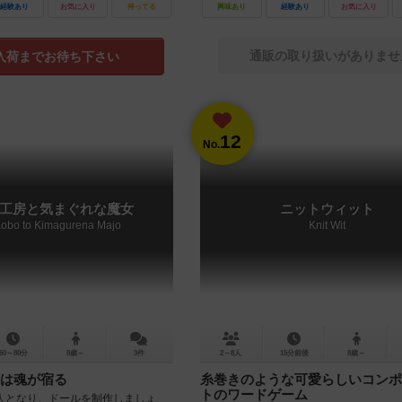
経験あり
お気に入り
持ってる
興味あり
経験あり
お気に入り
通販の取り扱いがありませ
入荷までお待ち下さい
12
No.
工房と気まぐれな魔女
ニットウィット
Kobo to Kimagurena Majo
Knit Wit
60～80分
8歳～
3件
2～8人
15分前後
8歳～
は魂が宿る
糸巻きのような可愛らしいコンポ
トのワードゲーム
人となり、ドールを制作しましょ