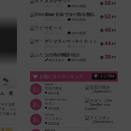
ギャンブラー
58
PT
紹介文なし
2件の投稿
Bitter End ブタペスト救出作戦
52
PT
紹介文なし
1件の投稿
ラピード
46
PT
紹介文なし
1件の投稿
ザ・フラッフィー・ライト
44
PT
紹介文なし
0件の投稿
ふたつの城の物語
39
PT
紹介文あり
6件の投稿
お気に入りランキング
トップ50
Splendor
5件
1
宝石の煌き
位
ム 笑
4041名
Die Siedler von Catan
2
カタン
マネする変
位
3616名
です。 シン
どで遊べる
Dominion
3
ドミニオン
位
2529名
381
Battle Line