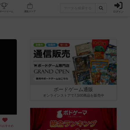
ログイン
カフェ/店舗
人気ボードゲーム
通販ストア
ボードゲーム通販
オンラインストアで7,500商品を販売中
のおすすめ