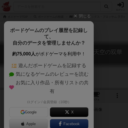
ログイン
閉じる
ボドゲーマTOP
ボードゲームの検索
ダブル・ヘリックス・ブロッサム 天空の
ボードゲームのプレイ履歴を記録し
て、
自分のデータを管理しませんか？
ダブル・ヘリックス・ブロッサム 天空の双華
約75,000人
がボドゲーマを利用中！
DOUBLE HELIX BLOSSOM
遊んだボードゲームを記録する
気になるゲームのレビューを読む
お気に入り作品・所有リストの共
有
1
1
トップ
画像
動画
レビュー
カフェ
ログイン / 会員登録（10秒）
Google
X
Apple
ご協力ください
Facebook