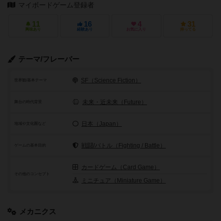
マイボードゲーム登録者
11
16
4
31
興味あり
経験あり
お気に入り
持ってる
テーマ/フレーバー
SF（Science Fiction）
世界観/基本テーマ
未来・近未来（Future）
舞台の時代背景
日本（Japan）
地域や文化圏など
戦闘/バトル（Fighting / Battle）
ゲームの基本目的
カードゲーム（Card Game）
その他のコンセプト
ミニチュア（Miniature Game）
メカニクス