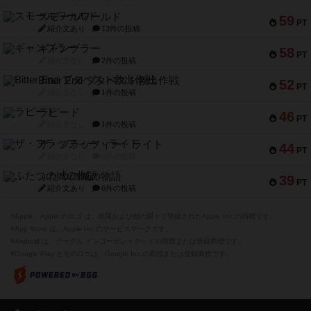
スモールワールド
59
PT
紹介文あり
13件の投稿
ギャンブラー
58
PT
紹介文なし
2件の投稿
Bitter End ブタペスト救出作戦
52
PT
紹介文なし
1件の投稿
ラピード
46
PT
紹介文なし
1件の投稿
ザ・フラッフィー・ライト
44
PT
紹介文なし
0件の投稿
ふたつの城の物語
39
PT
紹介文あり
6件の投稿
※Apple、Apple のロゴ は、米国および他の国々で登録されたApple Inc.の商標です。
※App Store は、Apple Inc.のサービスマークです。
※Android は、グーグル インコーポレイテッドの商標または登録商標です。
※Google Play とそのロゴは、Google Inc.の商標または登録商標です。