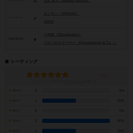
上杉 真人（Masato Uesugi）
ゲームデザイン
タンサン（TANSAN）
アートワーク
SWAV
小学館（Shogakukan）
関連企業/団体
ドロッセルマイヤー（Drosselmeyer & Co. .）
レーティング
レーティングを行うには
ログイン
が必要です
0
0%
10点の人
1
20%
9点の人
0
0%
8点の人
2
40%
7点の人
1
20%
6点の人