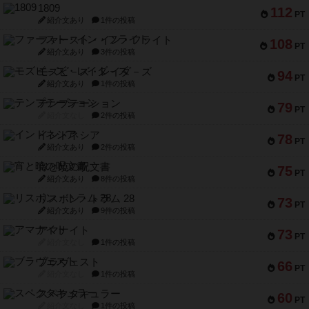
1809
112
PT
紹介文あり
1件の投稿
ファースト・イン・フライト
108
PT
紹介文あり
3件の投稿
モズビ－ズ・レイダ－ズ
94
PT
紹介文あり
1件の投稿
テンプテーション
79
PT
紹介文なし
2件の投稿
インドネシア
78
PT
紹介文あり
2件の投稿
宵と暁の呪文書
75
PT
紹介文あり
8件の投稿
リスボン・トラム 28
73
PT
紹介文あり
9件の投稿
アマナイト
73
PT
紹介文なし
1件の投稿
ブラヴェスト
66
PT
紹介文なし
1件の投稿
スペクタキュラー
60
PT
紹介文なし
1件の投稿