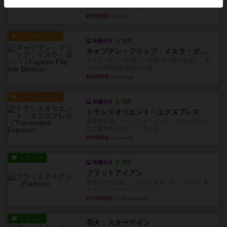
ム選んだ企業ボードに街で...
約5時間前
by あくり
ルール/インスト
画像付き
充実
キャプテン・フリップ：イスラ・ボンバ
イスラ・ボンバを探しに出航!潜水艦を装備し、あ
なたの乗組員を監獄から解...
約8時間前
by jurong
ルール/インスト
画像付き
充実
トランスオリエント・エクスプレス
乗客の皆様、トランスオリエント・エクスプレス
にご乗車ありがとうございま...
約9時間前
by jurong
レビュー
画像付き
充実
フラットアイアン
世界に浸れる度 ☆☆☆☆★楽しさ ☆☆☆☆★
タイパ ☆☆☆☆☆マンハッ...
約10時間前
by DKnewyork
レビュー
花火：スターマイン