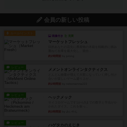
会員の新しい投稿
ルール/インスト
画像付き
充実
マーケットフレッシュ
目的あなたの店先に農産物の木箱を戦略的に積み
重ねて在庫を最大化し、競合...
約2時間前
by jurong
レビュー
メメントオンラインタクティクス
どんどん物量が増えて大変になっていく押し付け
合いが楽しいゲーム盛り上が...
約2時間前
by nekomanma222
レビュー
ヘックメック
サイコロゲームです1から5までの数字と芋虫がか
かれたダイス。これを振っ...
約3時間前
by みいやん
レビュー
ハゲタカのえじき