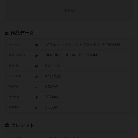
未登録
作品データ
ダブル・ヘリックス・ブロッサム 天空の双華
タイトル
DOUBLE HELIX BLOSSOM
原題・英題表記
2人～4人
参加人数
45分前後
プレイ時間
8歳から
対象年齢
2024年～
発売時期
5,500円
参考価格
クレジット