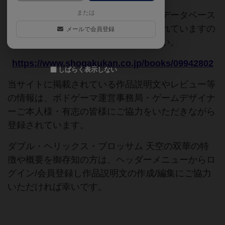
または
このページは情報が不足しています。データベース
追加申請時に以下の参考URLが入力されていますの
メールで会員登録
で、よろしければこちらもご覧ください。
https://www.shogakukan.co.jp/books/09942802
しばらく表示しない
当サイトに掲載されている作品説明文やレビュー等
の情報は、ボドゲーマ運営事務局・ゲームデザイナ
ーご本人様・有志の皆様にご協力をいただきながら
登録されています。
ダブル・ヘリックス・ブロッサム 天空の双華の特
徴や概要を御存知の方は、ヘッダーメニューからロ
グイン/会員登録し作品説明文の作成/編集にご協力
いただければ幸いです。