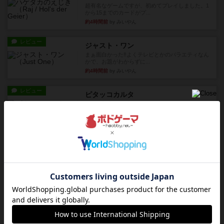
超有名なゲームですが、初めてプレイしました。1
から15までのカードがプ...
約4時間前
by みいやん
レビュー
ジャスト・ワン
まぁ面白かった‼️よくテレビとかのバラエティなん
かで、お題がわからずに...
約4時間前
by みいやん
レビュー
ピタッコカルタ
ボドゲ相席会でプレイしましたひらがなが書かれ
たカードを2枚まで手をつけ...
約4時間前
by みいやん
ルール/インスト
画像付き
充実
ノームズ・アット・ナイト
ベネボレンス女王は、忠実な臣民を称えるための
祝宴を開こうとしています。...
約5時間前
by jurong
レビュー
画像付き
充実
フラットアイアン
1~2人に限定された、エンジンビルド系のシステ