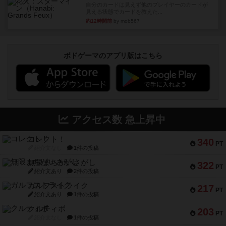
自分のカードは見えず他のプレイヤーのカードが
見える状態でカードを教えた...
約12時間前
by mob567
ボドゲーマのアプリ版はこちら
アクセス数 急上昇中
コレクト！
340
PT
紹介文なし
1件の投稿
無限まちがいさがし
322
PT
紹介文あり
2件の投稿
ガルフストライク
217
PT
紹介文あり
1件の投稿
クルティボ
203
PT
紹介文なし
1件の投稿