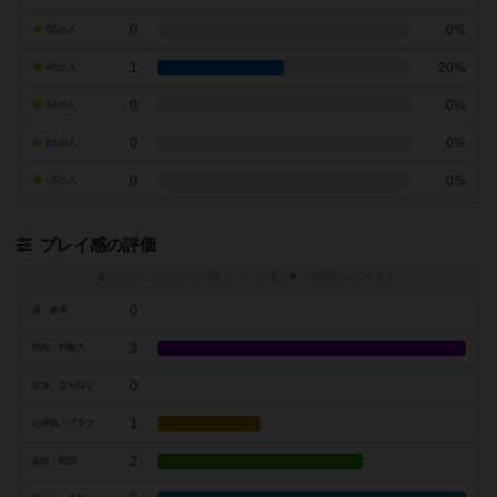
0
0%
5点の人
1
20%
4点の人
0
0%
3点の人
0
0%
2点の人
0
0%
1点の人
プレイ感の評価
トグルスイッチを押すとプレイ感（
※
）の投票ができます
0
運・確率
3
戦略・判断力
0
交渉・立ち回り
1
心理戦・ブラフ
2
攻防・戦闘